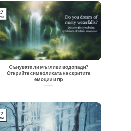
27
ли
Сънувате ли мъгливи водопади?
Открийте символиката на скритите
емоции и пр
27
ли