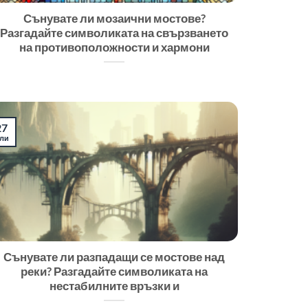
Сънувате ли мозаични мостове?
Разгадайте символиката на свързването
на противоположности и хармони
27
ли
Сънувате ли разпадащи се мостове над
реки? Разгадайте символиката на
нестабилните връзки и