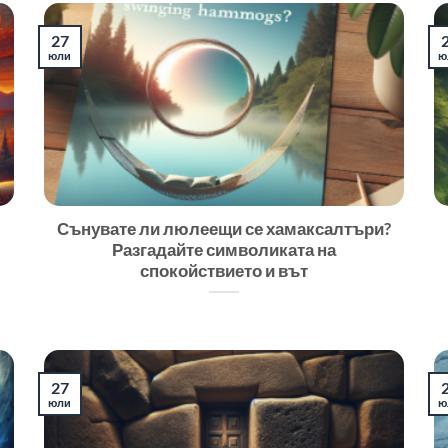
27
юли
ю
Сънувате ли люлеещи се хамаксалтъри?
Разгадайте символиката на
спокойствието и вът
27
юли
ю