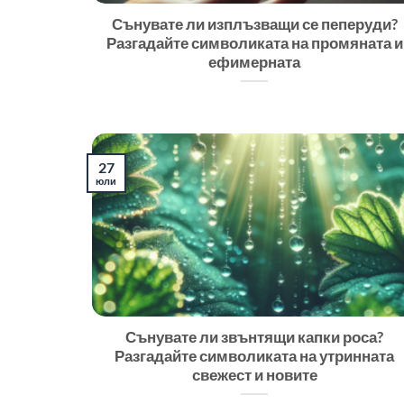
Сънувате ли изплъзващи се пеперуди?
Разгадайте символиката на промяната и
ефимерната
27
юли
Сънувате ли звънтящи капки роса?
Разгадайте символиката на утринната
свежест и новите