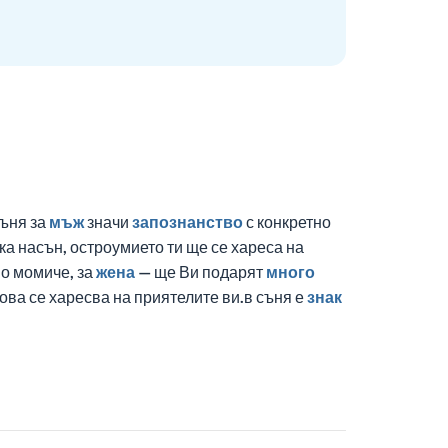
съня за
мъж
значи
запознанство
с конкретно
ка насън, остроумието ти ще се хареса на
но момиче, за
жена
— ще Ви подарят
много
това се харесва на приятелите ви.в съня е
знак