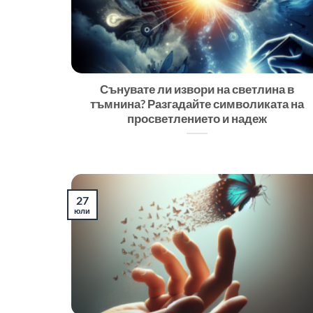
Сънувате ли извори на светлина в
тъмнина? Разгадайте символиката на
просветлението и надеж
27
юли