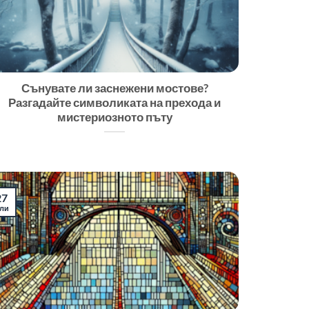
Сънувате ли заснежени мостове?
Разгадайте символиката на прехода и
мистериозното пъту
27
ли