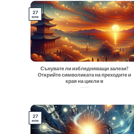
27
юли
Сънувате ли избледняващи залези?
Открийте символиката на преходите и
края на цикли в
27
юли