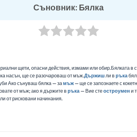
Съновник: Бялка
ериални щети, опасни действия, измами или обир.Бялката в 
ка насън, ще се разочароваш от мъж.
Държиш
ли в
ръка
бял
уби Ако сънуваш бялка — за
мъж
— ще се запознаете с кокет
овате от мъж; ако я държите в
ръка
— Вие сте
остроумен
и 
ли от рисковани начинания.