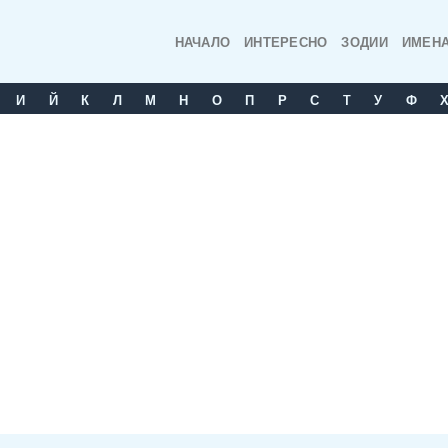
НАЧАЛО
ИНТЕРЕСНО
ЗОДИИ
ИМЕН
И
Й
К
Л
М
Н
О
П
Р
С
T
У
Ф