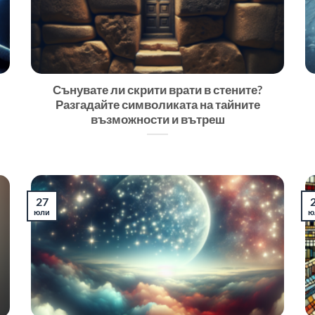
Сънувате ли скрити врати в стените?
Разгадайте символиката на тайните
възможности и вътреш
27
юли
ю