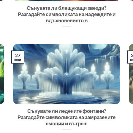
Сънувате ли блещукащи звезди?
Разгадайте символиката на надеждите и
вдъхновението в
27
юли
ю
Сънувате ли ледените фонтани?
Разгадайте символиката на замразените
емоции и вътреш