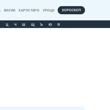
ХОРОСКОП
А
МАГИИ
КАРТИ ТАРО
УРОЦИ
Х
Ц
Ч
Ш
Щ
Ъ
Ю
Я