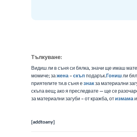
Tълкуване:
Видиш ли в съня си бялка, значи ще имаш мат
момиче; за
жена
–
скъп
подарък.
Гониш
ли бял
приятелите ти.в съня е
знак
за материални заг
скъпа вещ; ако я преследвате — ще се разочар
за материални загуби – от кражба, от
измама
и
[addtoany]