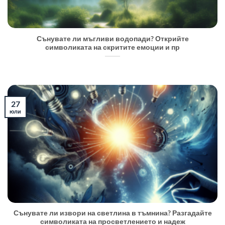
Сънувате ли мъгливи водопади? Открийте
символиката на скритите емоции и пр
27
юли
Сънувате ли извори на светлина в тъмнина? Разгадайте
символиката на просветлението и надеж