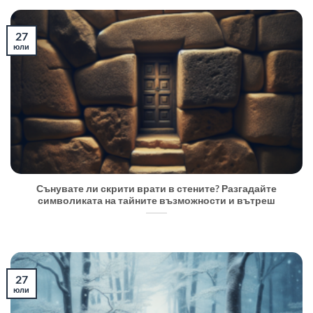
27
юли
Сънувате ли скрити врати в стените? Разгадайте
символиката на тайните възможности и вътреш
27
юли