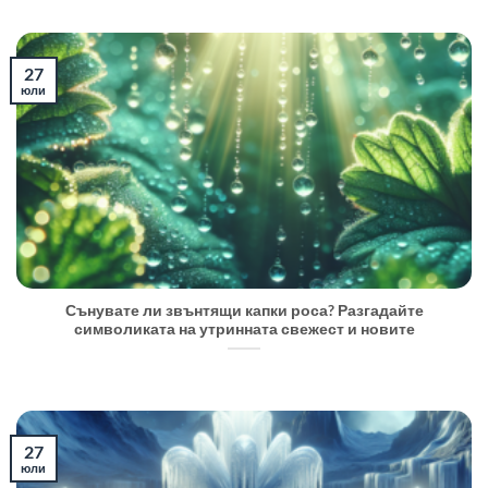
27
юли
Сънувате ли звънтящи капки роса? Разгадайте
символиката на утринната свежест и новите
27
юли