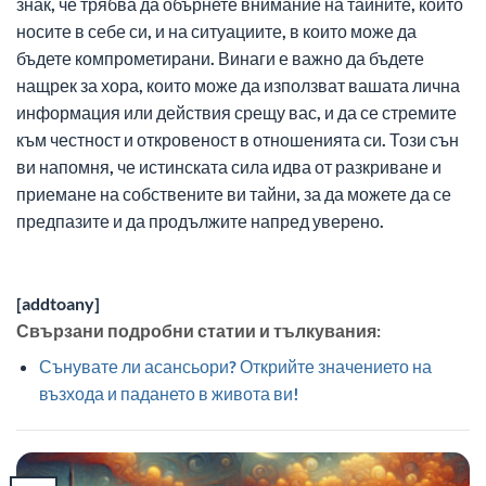
знак, че трябва да обърнете внимание на тайните, които
носите в себе си, и на ситуациите, в които може да
бъдете компрометирани. Винаги е важно да бъдете
нащрек за хора, които може да използват вашата лична
информация или действия срещу вас, и да се стремите
към честност и откровеност в отношенията си. Този сън
ви напомня, че истинската сила идва от разкриване и
приемане на собствените ви тайни, за да можете да се
предпазите и да продължите напред уверено.
[addtoany]
Свързани подробни статии и тълкувания:
Сънувате ли асансьори? Открийте значението на
възхода и падането в живота ви!