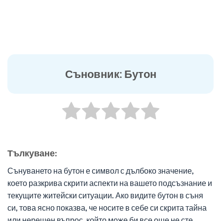
Съновник: Бутон
Тълкуване:
Сънуването на бутон е символ с дълбоко значение,
което разкрива скрити аспекти на вашето подсъзнание и
текущите житейски ситуации. Ако видите бутон в съня
си, това ясно показва, че носите в себе си скрита тайна
или нерешен въпрос, който може би все още не сте