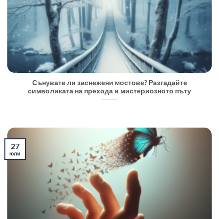
Сънувате ли заснежени мостове? Разгадайте
символиката на прехода и мистериозното пъту
27
юли