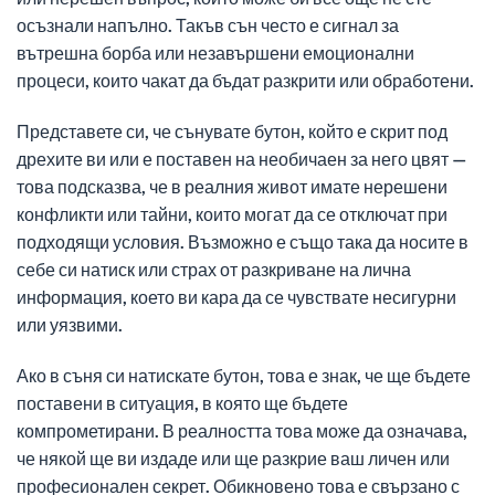
осъзнали напълно. Такъв сън често е сигнал за
вътрешна борба или незавършени емоционални
процеси, които чакат да бъдат разкрити или обработени.
Представете си, че сънувате бутон, който е скрит под
дрехите ви или е поставен на необичаен за него цвят —
това подсказва, че в реалния живот имате нерешени
конфликти или тайни, които могат да се отключат при
подходящи условия. Възможно е също така да носите в
себе си натиск или страх от разкриване на лична
информация, което ви кара да се чувствате несигурни
или уязвими.
Ако в съня си натискате бутон, това е знак, че ще бъдете
поставени в ситуация, в която ще бъдете
компрометирани. В реалността това може да означава,
че някой ще ви издаде или ще разкрие ваш личен или
професионален секрет. Обикновено това е свързано с