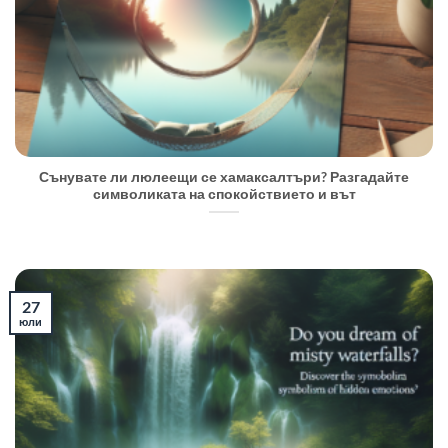
Сънувате ли люлеещи се хамаксалтъри? Разгадайте
символиката на спокойствието и вът
27
юли