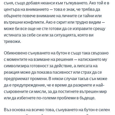
съня, също добавя нюанси към тълкуването. Ако той е в
центъра на вниманието — това е знак, че трябва да
обърнете повече внимание на личните си тайни или
вътрешни конфликти. Ако е скрит или трудно видим —
може би все още не сте готови да се изправите срещу
истината за себе си или за ситуацията, която ви
тревожи.
Обикновено сънуването на бутон е също така свързано
с моментите на взимане на решения — натискането му
символизира готовност за действие, а липсата на
реакция може да показва пасивност или страх да се
предприемат промени. В някои случаи такъв сън може
да е предупреждение, че е време да разкриете и най-
съкровените си мисли, за да постигнете вътрешен мир
или да избегнете по-големи проблеми в бъдеще.
Въз основа на всичко това, сънуването на бутон е силен