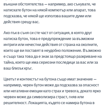
външни обстоятелства — например, ако сънувате, че
натискате бутон на някой компютър или апарат, това
подсказва, че някой ще използва вашите думи или
действия срещу вас.
Ако пък в съня си сте част от ситуация, в която друг
натиска бутон, това е предупреждение за възможни
интриги или нечестни действия от страна на околните,
които ще ви поставят в неудобно положение. Възможно
е също така това да е знак за предстоящо разкриване на
тайна, което ще има сериозни последици за вас или за
ваш близък кръг.
Цветът и контекстът на бутона също имат значение —
например, черен бутон може да подсказва за опасност
или негативни емоции като страх и тревога, докато ярко
червен може да символизира страст, гняв или
решителност. Локацията, където се намира бутона в