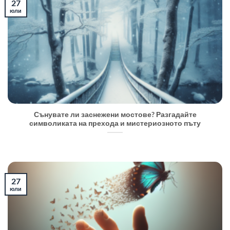
27
юли
Сънувате ли заснежени мостове? Разгадайте
символиката на прехода и мистериозното пъту
27
юли