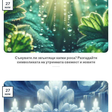
27
юли
Сънувате ли звънтящи капки роса? Разгадайте
символиката на утринната свежест и новите
27
юли