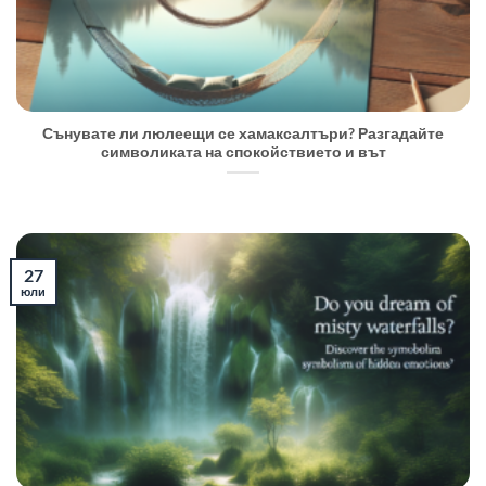
Сънувате ли люлеещи се хамаксалтъри? Разгадайте
символиката на спокойствието и вът
27
юли