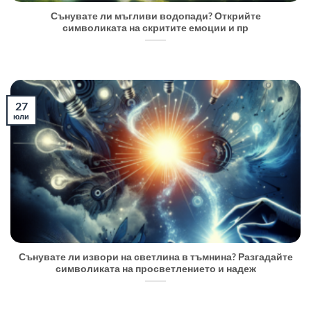
Сънувате ли мъгливи водопади? Открийте
символиката на скритите емоции и пр
27
юли
Сънувате ли извори на светлина в тъмнина? Разгадайте
символиката на просветлението и надеж