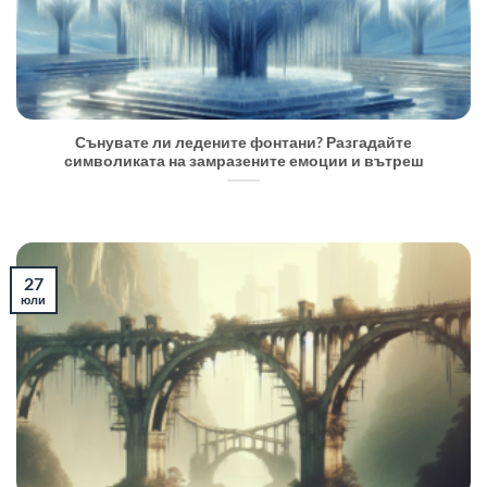
Сънувате ли ледените фонтани? Разгадайте
символиката на замразените емоции и вътреш
27
юли