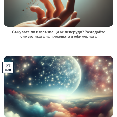
Сънувате ли изплъзващи се пеперуди? Разгадайте
символиката на промяната и ефимерната
27
юли