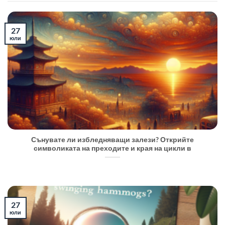
27
юли
Сънувате ли избледняващи залези? Открийте
символиката на преходите и края на цикли в
27
юли