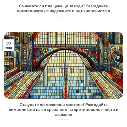
Сънувате ли блещукащи звезди? Разгадайте
символиката на надеждите и вдъхновението в
27
юли
Сънувате ли мозаични мостове? Разгадайте
символиката на свързването на противоположности и
хармони