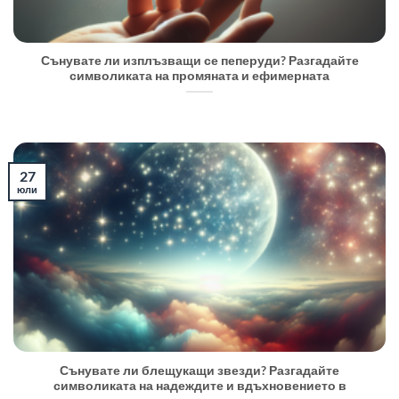
Сънувате ли изплъзващи се пеперуди? Разгадайте
символиката на промяната и ефимерната
27
юли
Сънувате ли блещукащи звезди? Разгадайте
символиката на надеждите и вдъхновението в