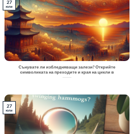
27
юли
Сънувате ли избледняващи залези? Открийте
символиката на преходите и края на цикли в
27
юли