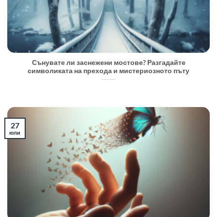
Сънувате ли заснежени мостове? Разгадайте
символиката на прехода и мистериозното пъту
27
юли