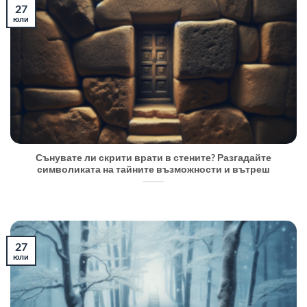
27
юли
Сънувате ли скрити врати в стените? Разгадайте
символиката на тайните възможности и вътреш
27
юли