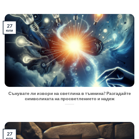
27
юли
Сънувате ли извори на светлина в тъмнина? Разгадайте
символиката на просветлението и надеж
27
юли