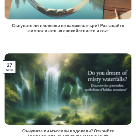
Сънувате ли люлеещи се хамаксалтъри? Разгадайте
символиката на спокойствието и вът
27
юли
Сънувате ли мъгливи водопади? Открийте