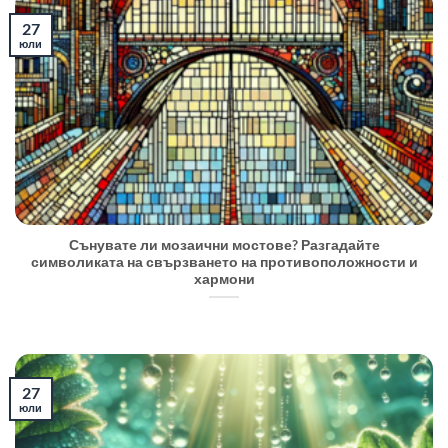
27
юли
Сънувате ли мозаични мостове? Разгадайте
символиката на свързването на противоположности и
хармони
27
юли