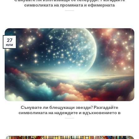
символиката на промяната и ефимерната
27
юли
Сънувате ли блещукащи звезди? Разгадайте
символиката на надеждите и вдъхновението в