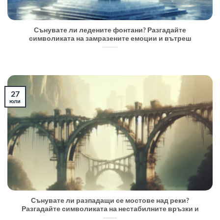
Сънувате ли ледените фонтани? Разгадайте
символиката на замразените емоции и вътреш
27
юли
Сънувате ли разпадащи се мостове над реки?
Разгадайте символиката на нестабилните връзки и