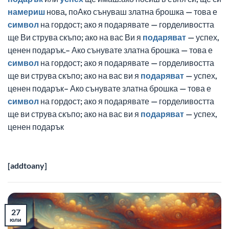
намериш
нова, поАко сънуваш златна брошка — това е
символ
на гордост; ако я подарявате — горделивостта
ще Ви струва скъпо; ако на вас Ви я
подаряват
— успех,
ценен подарък.– Ако сънувате златна брошка — това е
символ
на гордост; ако я подарявате — горделивостта
ще ви струва скъпо; ако на вас ви я
подаряват
— успех,
ценен подарък– Ако сънувате златна брошка — това е
символ
на гордост; ако я подарявате — горделивостта
ще ви струва скъпо; ако на вас ви я
подаряват
— успех,
ценен подарък
[addtoany]
27
юли