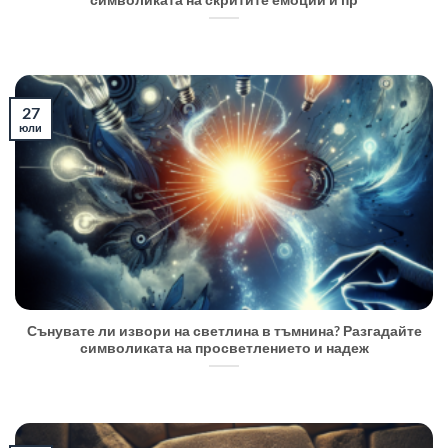
символиката на скритите емоции и пр
27
юли
Сънувате ли извори на светлина в тъмнина? Разгадайте
символиката на просветлението и надеж