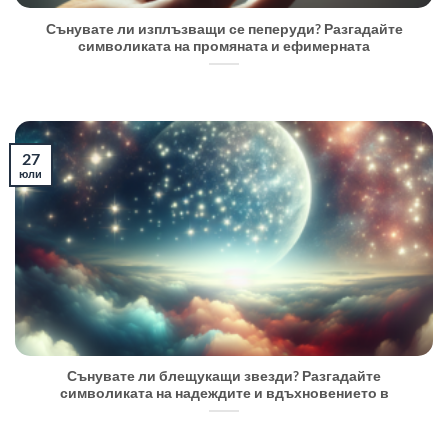
Сънувате ли изплъзващи се пеперуди? Разгадайте
символиката на промяната и ефимерната
27
юли
Сънувате ли блещукащи звезди? Разгадайте
символиката на надеждите и вдъхновението в