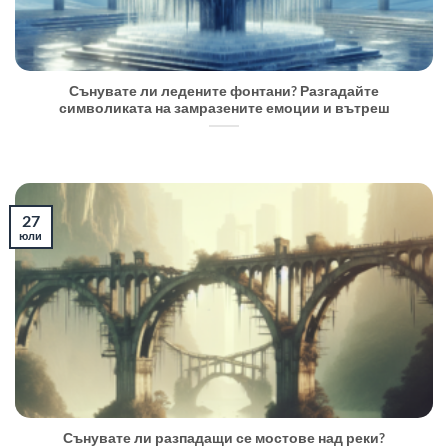
Сънувате ли ледените фонтани? Разгадайте
символиката на замразените емоции и вътреш
27
юли
Сънувате ли разпадащи се мостове над реки?