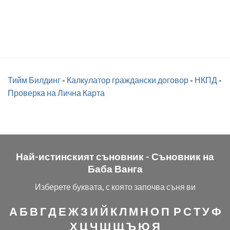
Тийм Билдинг
-
Калкулатор граждански договор
-
НКПД
-
Проверка на Лична Карта
Най-истинският съновник -
Съновник на
Баба Ванга
Изберете буквата, с която започва съня ви
А
Б
В
Г
Д
Е
Ж
З
И
Й
К
Л
М
Н
О
П
Р
С
Т
У
Ф
Х
Ц
Ч
Ш
Щ
Ъ
Ю
Я