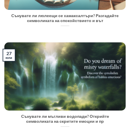
Сънувате ли люлеещи се хамаксалтъри? Разгадайте
символиката на спокойствието и вът
27
юли
Сънувате ли мъгливи водопади? Открийте
символиката на скритите емоции и пр