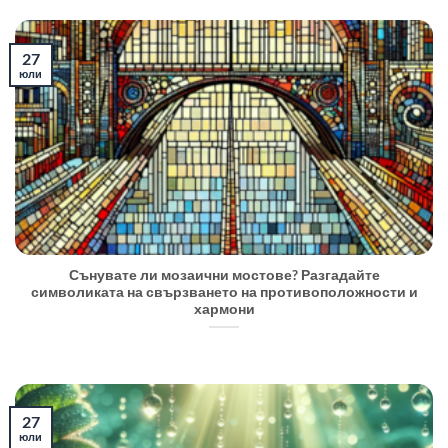
27
юли
Сънувате ли мозаични мостове? Разгадайте
символиката на свързването на противоположности и
хармони
27
юли