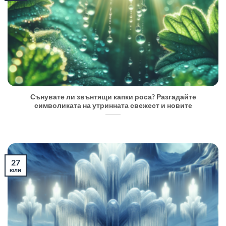
Сънувате ли звънтящи капки роса? Разгадайте
символиката на утринната свежест и новите
27
юли