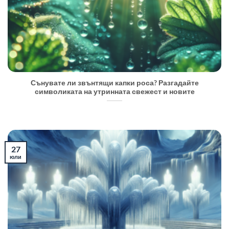
Сънувате ли звънтящи капки роса? Разгадайте
символиката на утринната свежест и новите
27
юли