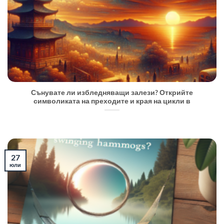
Сънувате ли избледняващи залези? Открийте
символиката на преходите и края на цикли в
27
юли