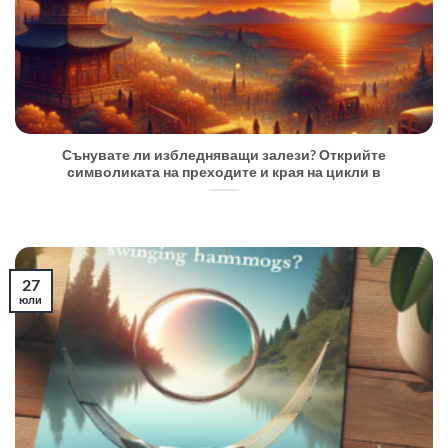
Сънувате ли избледняващи залези? Открийте
символиката на преходите и края на цикли в
27
юли