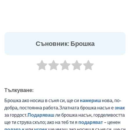
Съновник: Брошка
Tълкуване:
Брошка ако носиш в съня си, ще си
намериш
нова, по-
добра, постоянна работа.Златната брошка насън е
знак
за гордост.
Подаряваш
ли брошка насън, горделивостта
ще ти струва скъпо; ако на теб ти я
подаряват
– ценен
подарък
или
успех
ще имаш.ако носиш в съня си, ще си