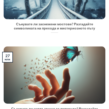
Сънувате ли заснежени мостове? Разгадайте
символиката на прехода и мистериозното пъту
27
юли
Сънувате ли изплъзващи се пеперуди? Разгадайте