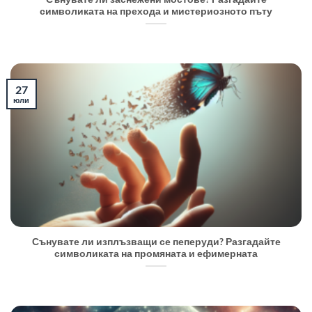
символиката на прехода и мистериозното пъту
27
юли
Сънувате ли изплъзващи се пеперуди? Разгадайте
символиката на промяната и ефимерната