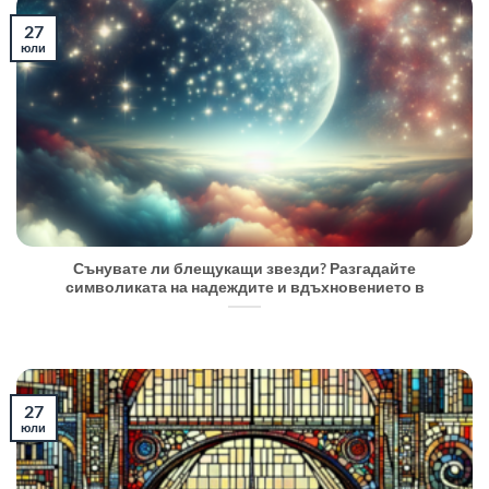
27
юли
Сънувате ли блещукащи звезди? Разгадайте
символиката на надеждите и вдъхновението в
27
юли