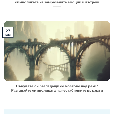
символиката на замразените емоции и вътреш
27
юли
Сънувате ли разпадащи се мостове над реки?
Разгадайте символиката на нестабилните връзки и