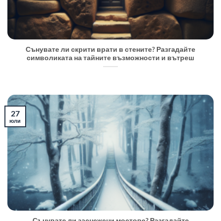
Сънувате ли скрити врати в стените? Разгадайте
символиката на тайните възможности и вътреш
27
юли
Сънувате ли заснежени мостове? Разгадайте