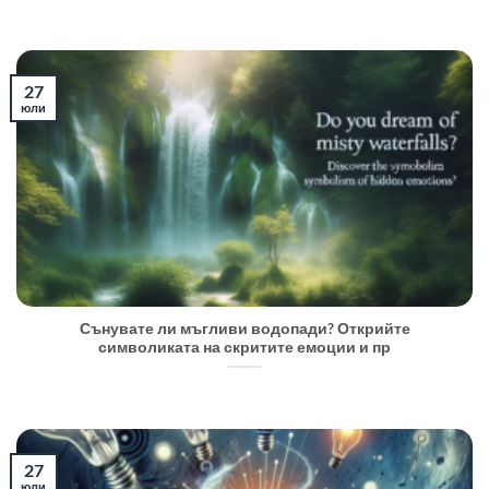
27
юли
Сънувате ли мъгливи водопади? Открийте
символиката на скритите емоции и пр
27
юли