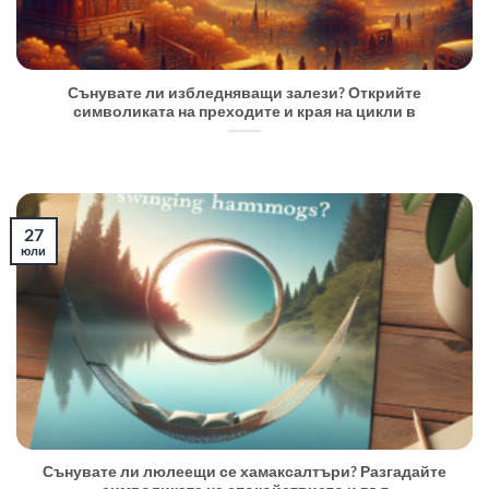
Сънувате ли избледняващи залези? Открийте
символиката на преходите и края на цикли в
27
юли
Сънувате ли люлеещи се хамаксалтъри? Разгадайте