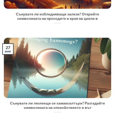
Сънувате ли избледняващи залези? Открийте
символиката на преходите и края на цикли в
27
юли
Сънувате ли люлеещи се хамаксалтъри? Разгадайте
символиката на спокойствието и вът