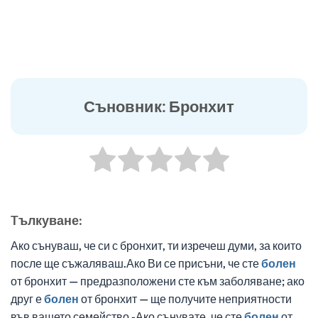
Съновник: Бронхит
Tълкуване:
Ако сънуваш, че си с бронхит, ти изречеш думи, за които
после ще съжаляваш.Ако Ви се присъни, че сте
болен
от бронхит — предразположени сте към заболяване; ако
друг е
болен
от бронхит — ще получите неприятности
във вашето семейство.-Ако сънувате, че сте
болен
от