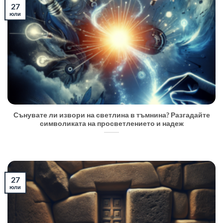
27
юли
Сънувате ли извори на светлина в тъмнина? Разгадайте
символиката на просветлението и надеж
27
юли