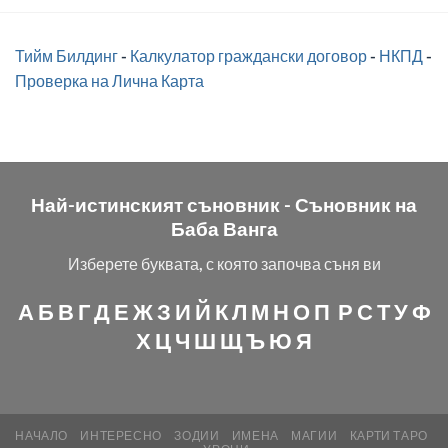
Тийм Билдинг
-
Калкулатор граждански договор
-
НКПД
-
Проверка на Лична Карта
Най-истинският съновник -
Съновник на
Баба Ванга
Изберете буквата, с която започва съня ви
А
Б
В
Г
Д
Е
Ж
З
И
Й
К
Л
М
Н
О
П
Р
С
Т
У
Ф
Х
Ц
Ч
Ш
Щ
Ъ
Ю
Я
НАЧАЛО
ИНТЕРЕСНО
ЗОДИИ
ИМЕНА
МАГИИ
КАРТИ ТАРО