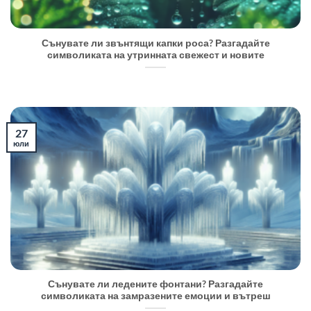
Сънувате ли звънтящи капки роса? Разгадайте
символиката на утринната свежест и новите
27
юли
Сънувате ли ледените фонтани? Разгадайте
символиката на замразените емоции и вътреш