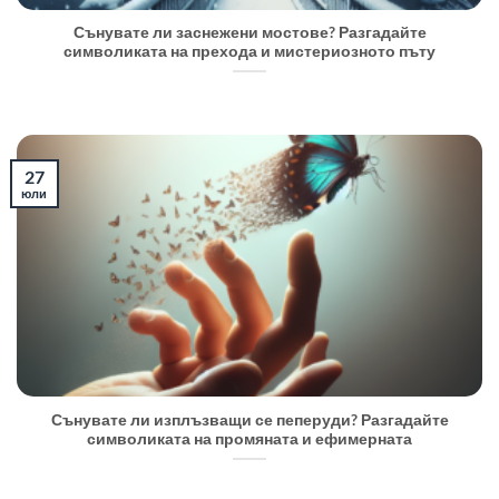
Сънувате ли заснежени мостове? Разгадайте
символиката на прехода и мистериозното пъту
27
юли
Сънувате ли изплъзващи се пеперуди? Разгадайте
символиката на промяната и ефимерната