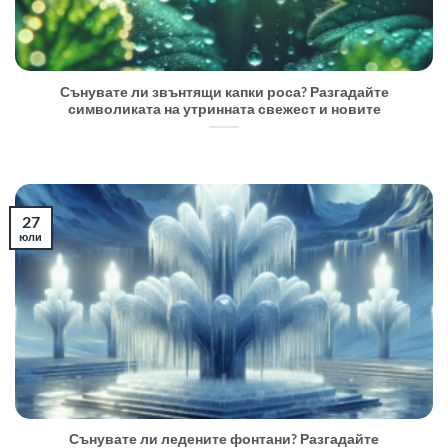
Сънувате ли звънтящи капки роса? Разгадайте
символиката на утринната свежест и новите
27
юли
Сънувате ли ледените фонтани? Разгадайте