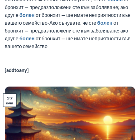
бронхит — предразположени сте към заболяване; ако
друг е
болен
от бронхит — ще имате неприятности във
вашето семейство-Ако сънувате, че сте
болен
от
бронхит — предразположени сте към заболяване; ако
друг е
болен
от бронхит — ще имате неприятности във
вашето семейство
[addtoany]
27
юли