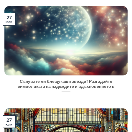
27
юли
Сънувате ли блещукащи звезди? Разгадайте
символиката на надеждите и вдъхновението в
27
юли