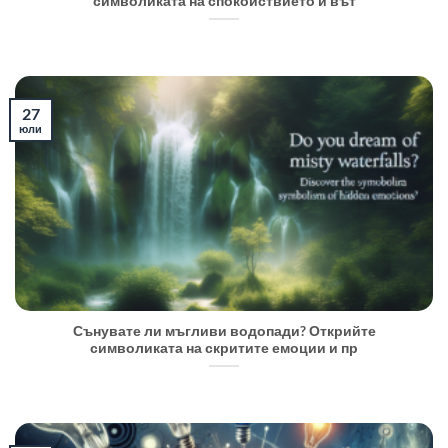
символиката на спокойствието и вът
27
юли
Сънувате ли мъгливи водопади? Открийте
символиката на скритите емоции и пр