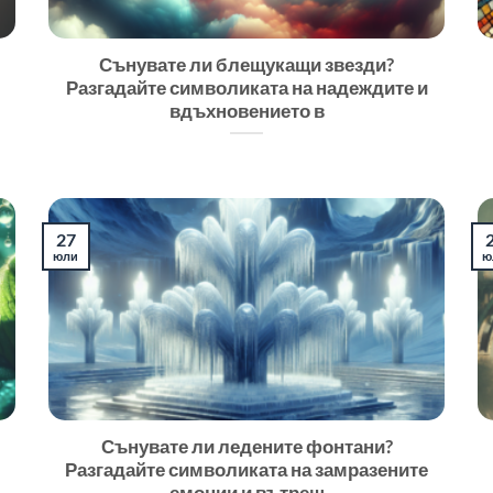
Сънувате ли блещукащи звезди?
Разгадайте символиката на надеждите и
вдъхновението в
27
юли
ю
Сънувате ли ледените фонтани?
Разгадайте символиката на замразените
емоции и вътреш