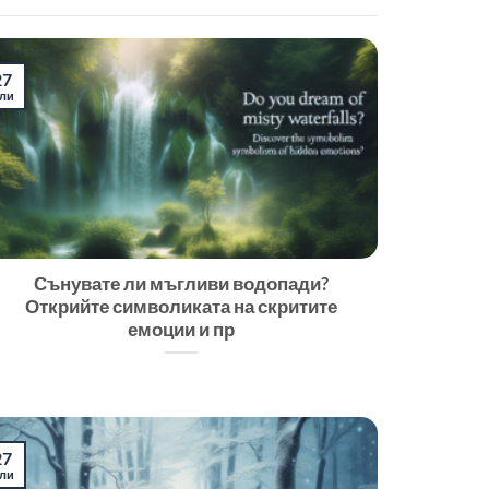
27
ли
Сънувате ли мъгливи водопади?
Открийте символиката на скритите
емоции и пр
27
ли