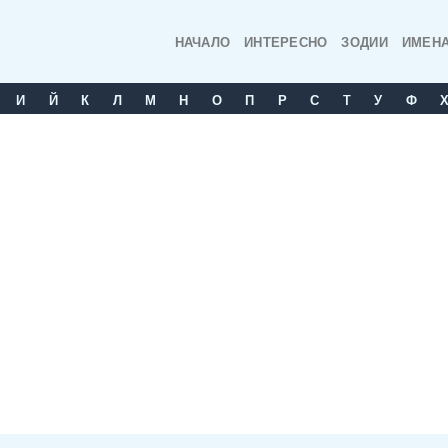
НАЧАЛО
ИНТЕРЕСНО
ЗОДИИ
ИМЕН
И
Й
К
Л
М
Н
О
П
Р
С
T
У
Ф