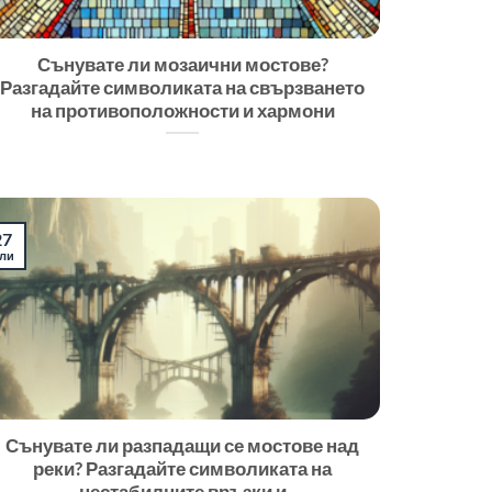
Сънувате ли мозаични мостове?
Разгадайте символиката на свързването
на противоположности и хармони
27
ли
Сънувате ли разпадащи се мостове над
реки? Разгадайте символиката на
нестабилните връзки и