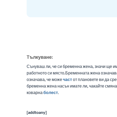
Tълкуване:
Сънуваш ли, че си бременна жена, значи ще 
работното си място.Бременната жена означава
означава, че може
част
от плановете ви да ср
бременна жена насън имате ли, чакайте смяна 
коварна
болест
.
[addtoany]