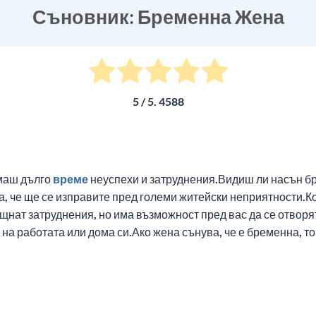
Съновник: Бременна Жена
5
/ 5.
4588
имаш дълго
време
неуспехи и затруднения.Видиш ли насън бр
, че ще се изправите пред големи житейски неприятности.К
ещнат затруднения, но има възможност пред вас да се отвор
на работата или дома си.Ако жена сънува, че е бременна, т