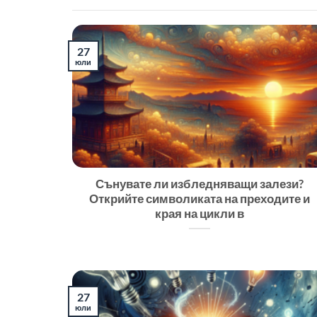
27
юли
Сънувате ли избледняващи залези?
Открийте символиката на преходите и
края на цикли в
27
юли