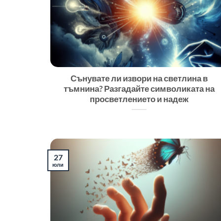
Сънувате ли извори на светлина в
тъмнина? Разгадайте символиката на
просветлението и надеж
27
юли