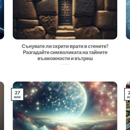
Сънувате ли скрити врати в стените?
Разгадайте символиката на тайните
възможности и вътреш
27
юли
ю