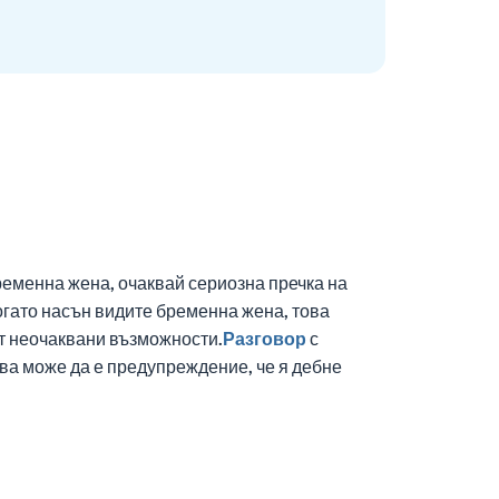
еменна жена, очаквай сериозна пречка на
огато насън видите бременна жена, това
ят неочаквани възможности.
Разговор
с
ова може да е предупреждение, че я дебне