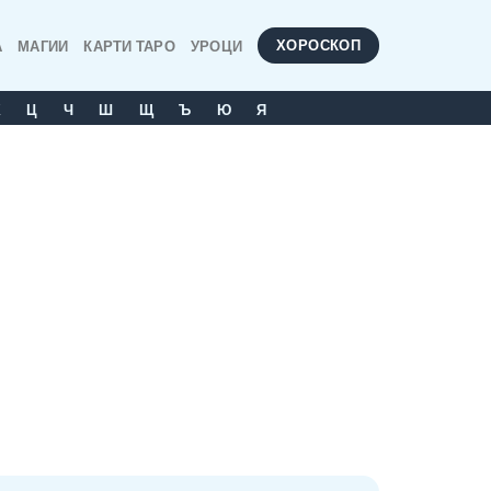
ХОРОСКОП
А
МАГИИ
КАРТИ ТАРО
УРОЦИ
Х
Ц
Ч
Ш
Щ
Ъ
Ю
Я