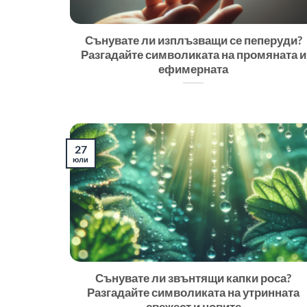
Сънувате ли изплъзващи се пеперуди?
Разгадайте символиката на промяната и
ефимерната
27
юли
Сънувате ли звънтящи капки роса?
Разгадайте символиката на утринната
свежест и новите