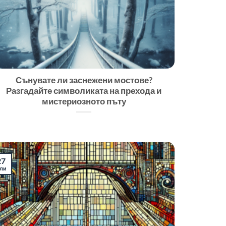
Сънувате ли заснежени мостове?
Разгадайте символиката на прехода и
мистериозното пъту
27
ли