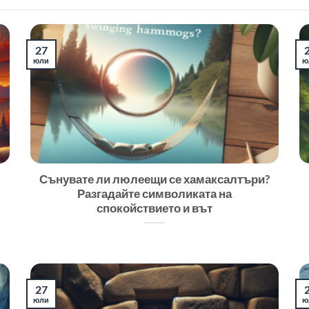
27
юли
ю
Сънувате ли люлеещи се хамаксалтъри?
Разгадайте символиката на
спокойствието и вът
27
юли
ю