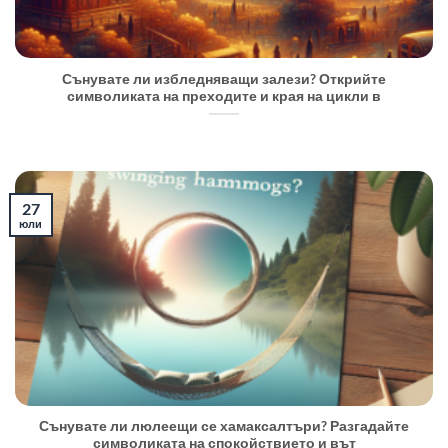
Сънувате ли избледняващи залези? Открийте
символиката на преходите и края на цикли в
27
юли
Сънувате ли люлеещи се хамаксалтъри? Разгадайте
символиката на спокойствието и вът