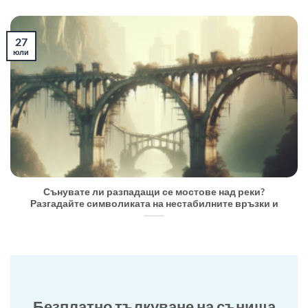
27
юли
Сънувате ли разпадащи се мостове над реки?
Разгадайте символиката на нестабилните връзки и
Безплатно тълкуване на сънища