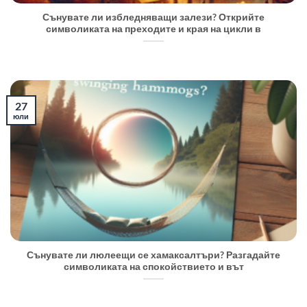
Сънувате ли избледняващи залези? Открийте
символиката на преходите и края на цикли в
27
юли
Сънувате ли люлеещи се хамаксалтъри? Разгадайте
символиката на спокойствието и вът