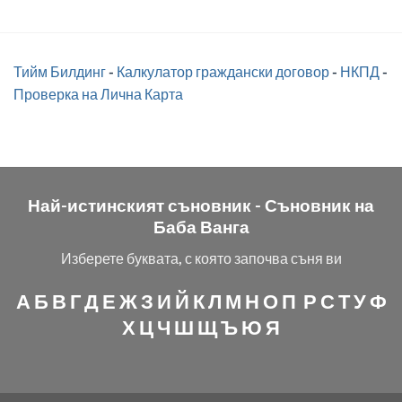
Тийм Билдинг
-
Калкулатор граждански договор
-
НКПД
-
Проверка на Лична Карта
Най-истинският съновник -
Съновник на
Баба Ванга
Изберете буквата, с която започва съня ви
А
Б
В
Г
Д
Е
Ж
З
И
Й
К
Л
М
Н
О
П
Р
С
Т
У
Ф
Х
Ц
Ч
Ш
Щ
Ъ
Ю
Я