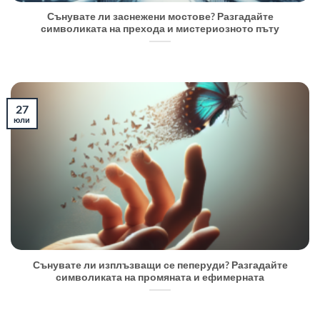
Сънувате ли заснежени мостове? Разгадайте
символиката на прехода и мистериозното пъту
27
юли
Сънувате ли изплъзващи се пеперуди? Разгадайте
символиката на промяната и ефимерната