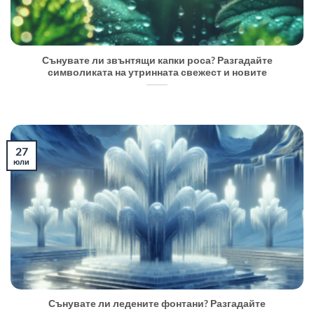
Сънувате ли звънтящи капки роса? Разгадайте
символиката на утринната свежест и новите
27
юли
Сънувате ли ледените фонтани? Разгадайте