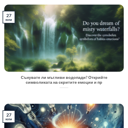
27
юли
Сънувате ли мъгливи водопади? Открийте
символиката на скритите емоции и пр
27
юли