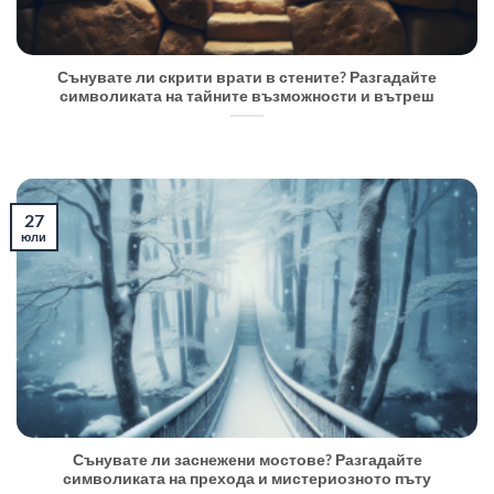
Сънувате ли скрити врати в стените? Разгадайте
символиката на тайните възможности и вътреш
27
юли
Сънувате ли заснежени мостове? Разгадайте
символиката на прехода и мистериозното пъту