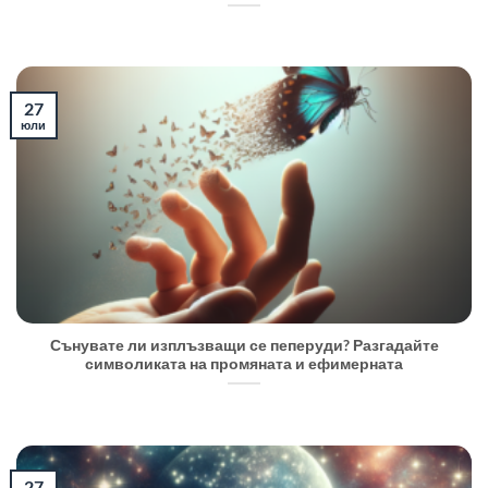
27
юли
Сънувате ли изплъзващи се пеперуди? Разгадайте
символиката на промяната и ефимерната
27