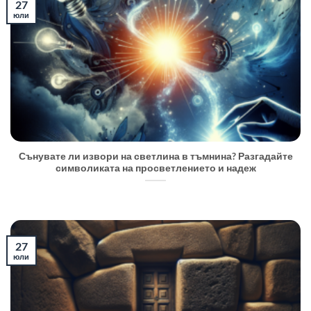
27
юли
Сънувате ли извори на светлина в тъмнина? Разгадайте
символиката на просветлението и надеж
27
юли