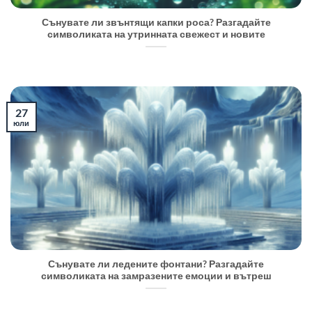
Сънувате ли звънтящи капки роса? Разгадайте
символиката на утринната свежест и новите
27
юли
Сънувате ли ледените фонтани? Разгадайте
символиката на замразените емоции и вътреш