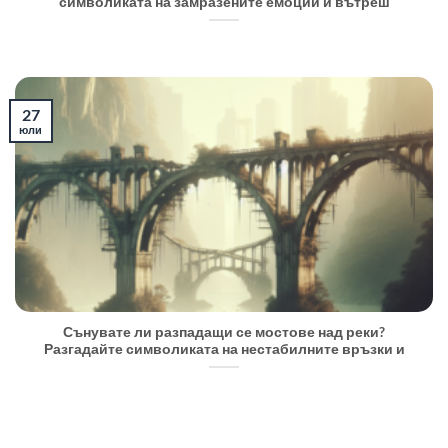
символиката на замразените емоции и вътреш
27
юли
Сънувате ли разпадащи се мостове над реки?
Разгадайте символиката на нестабилните връзки и