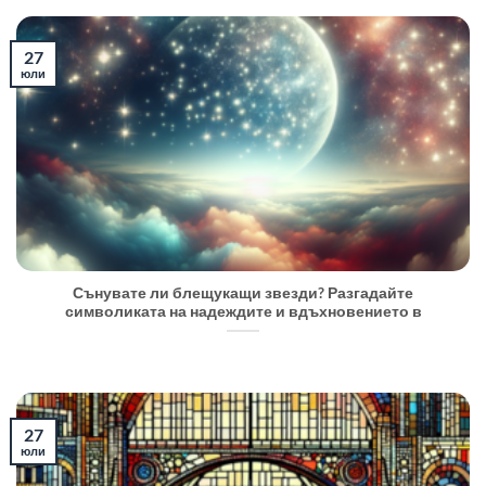
27
юли
Сънувате ли блещукащи звезди? Разгадайте
символиката на надеждите и вдъхновението в
27
юли