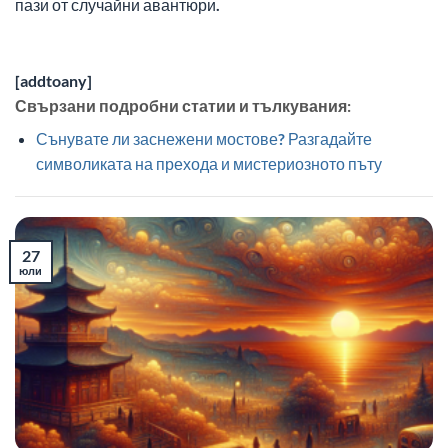
пази от случайни авантюри.
[addtoany]
Свързани подробни статии и тълкувания:
Сънувате ли заснежени мостове? Разгадайте
символиката на прехода и мистериозното пъту
27
юли