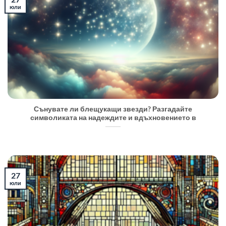
юли
Сънувате ли блещукащи звезди? Разгадайте
символиката на надеждите и вдъхновението в
27
юли