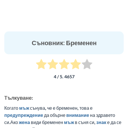
Съновник: Бременен
4
/ 5.
4657
Tълкуване:
Когато
мъж
сънува, че е бременен, това е
предупреждение
да обърне
внимание
на здравето
си.Ако
жена
види бременен
мъж
в съня си,
знак
е да се