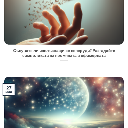
Сънувате ли изплъзващи се пеперуди? Разгадайте
символиката на промяната и ефимерната
27
юли