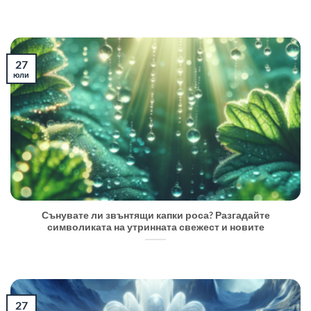
27
юли
Сънувате ли звънтящи капки роса? Разгадайте
символиката на утринната свежест и новите
27