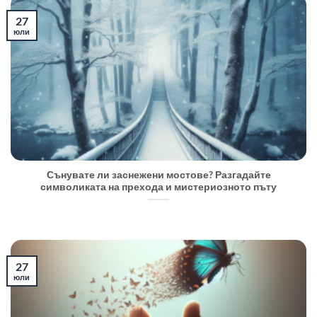
27
юли
Сънувате ли заснежени мостове? Разгадайте
символиката на прехода и мистериозното пъту
27
юли