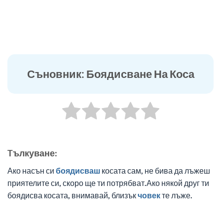
Съновник: Боядисване На Коса
Tълкуване:
Ако насън си
боядисваш
косата сам, не бива да лъжеш
приятелите си, скоро ще ти потрябват.Ако някой друг ти
боядисва косата, внимавай, близък
човек
те лъже.