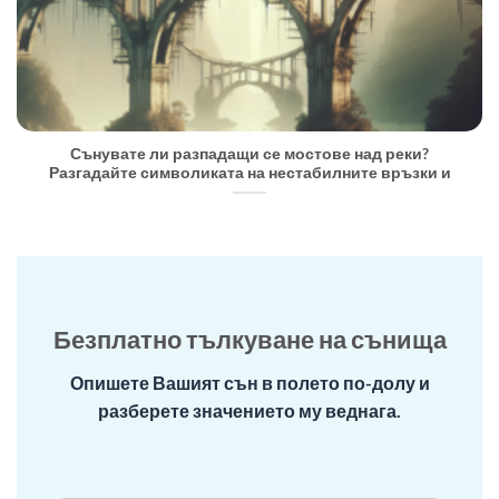
Сънувате ли разпадащи се мостове над реки?
Разгадайте символиката на нестабилните връзки и
Безплатно тълкуване на сънища
Опишете Вашият сън в полето по-долу и
разберете значението му веднага.