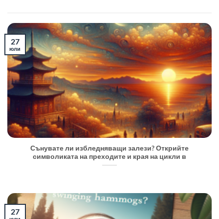
27
юли
Сънувате ли избледняващи залези? Открийте
символиката на преходите и края на цикли в
27
юли