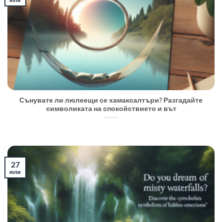
Сънувате ли люлеещи се хамаксалтъри? Разгадайте
символиката на спокойствието и вът
27
юли