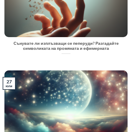
Сънувате ли изплъзващи се пеперуди? Разгадайте
символиката на промяната и ефимерната
27
юли