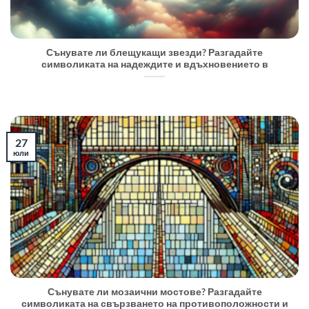
Сънувате ли блещукащи звезди? Разгадайте
символиката на надеждите и вдъхновението в
27
юли
Сънувате ли мозаични мостове? Разгадайте
символиката на свързването на противоположности и