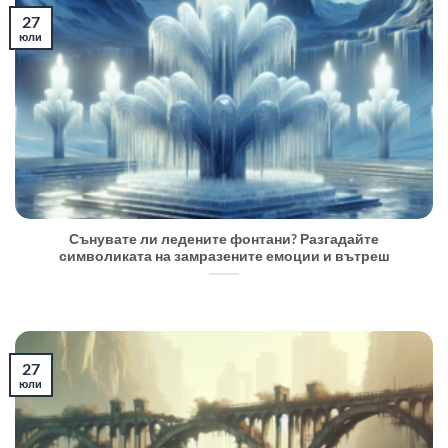
27
юли
Сънувате ли ледените фонтани? Разгадайте
символиката на замразените емоции и вътреш
27
юли