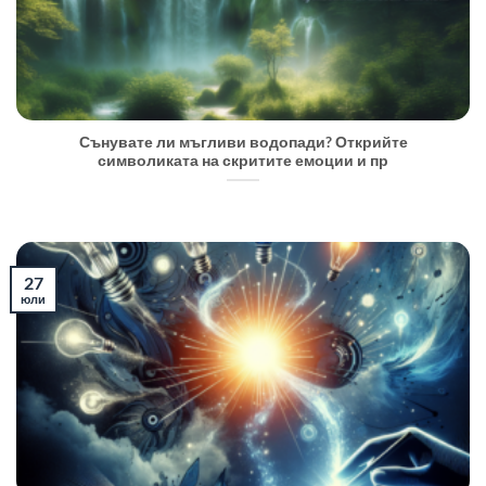
Сънувате ли мъгливи водопади? Открийте
символиката на скритите емоции и пр
27
юли