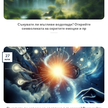
Сънувате ли мъгливи водопади? Открийте
символиката на скритите емоции и пр
27
юли