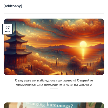
[addtoany]
27
юли
Сънувате ли избледняващи залези? Открийте
символиката на преходите и края на цикли в