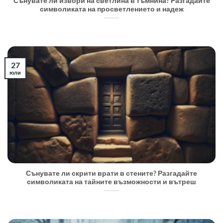
Сънувате ли извори на светлина в тъмнина? Разгадайте
символиката на просветлението и надеж
27
юли
Сънувате ли скрити врати в стените? Разгадайте
символиката на тайните възможности и вътреш