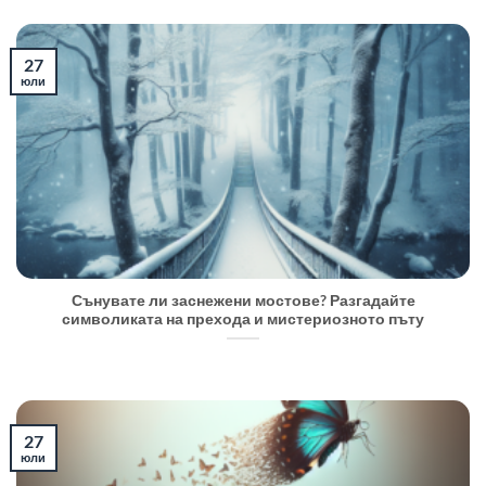
27
юли
Сънувате ли заснежени мостове? Разгадайте
символиката на прехода и мистериозното пъту
27
юли