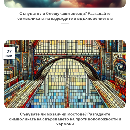
Сънувате ли блещукащи звезди? Разгадайте
символиката на надеждите и вдъхновението в
27
юли
Сънувате ли мозаични мостове? Разгадайте
символиката на свързването на противоположности и
хармони