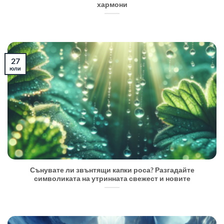
хармони
27
юли
Сънувате ли звънтящи капки роса? Разгадайте
символиката на утринната свежест и новите