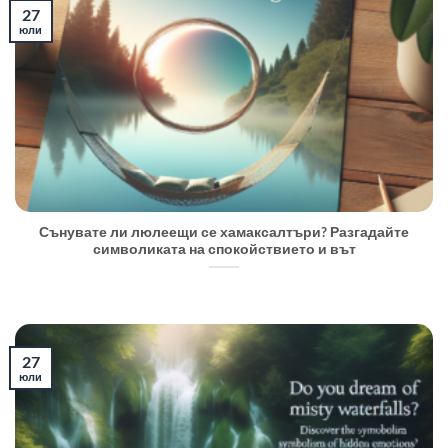
27
юли
Сънувате ли люлеещи се хамаксалтъри? Разгадайте
символиката на спокойствието и вът
27
юли