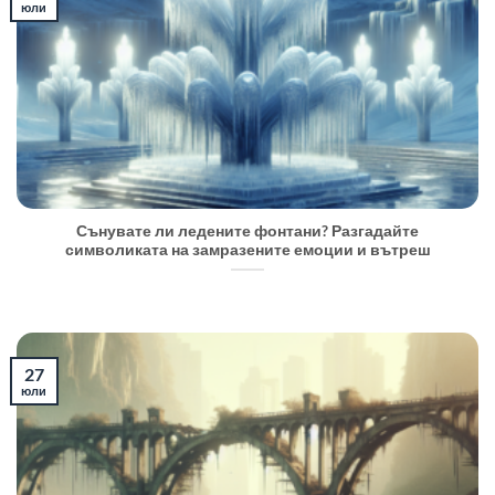
юли
Сънувате ли ледените фонтани? Разгадайте
символиката на замразените емоции и вътреш
27
юли