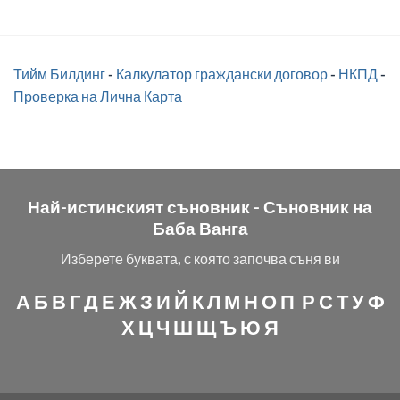
Тийм Билдинг
-
Калкулатор граждански договор
-
НКПД
-
Проверка на Лична Карта
Най-истинският съновник -
Съновник на
Баба Ванга
Изберете буквата, с която започва съня ви
А
Б
В
Г
Д
Е
Ж
З
И
Й
К
Л
М
Н
О
П
Р
С
Т
У
Ф
Х
Ц
Ч
Ш
Щ
Ъ
Ю
Я