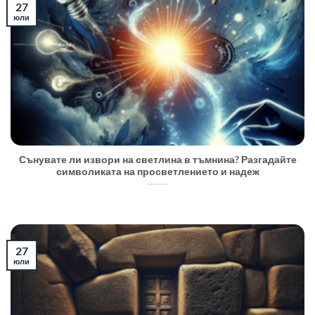
27
юли
Сънувате ли извори на светлина в тъмнина? Разгадайте
символиката на просветлението и надеж
27
юли