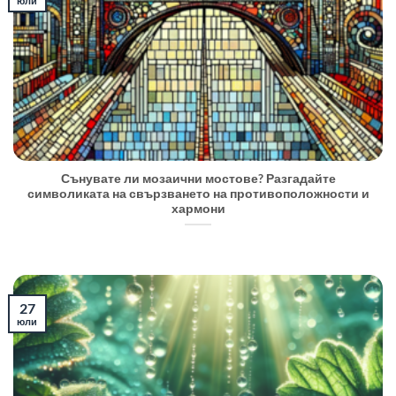
юли
Сънувате ли мозаични мостове? Разгадайте
символиката на свързването на противоположности и
хармони
27
юли