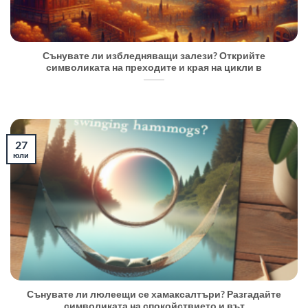
Сънувате ли избледняващи залези? Открийте
символиката на преходите и края на цикли в
27
юли
Сънувате ли люлеещи се хамаксалтъри? Разгадайте
символиката на спокойствието и вът