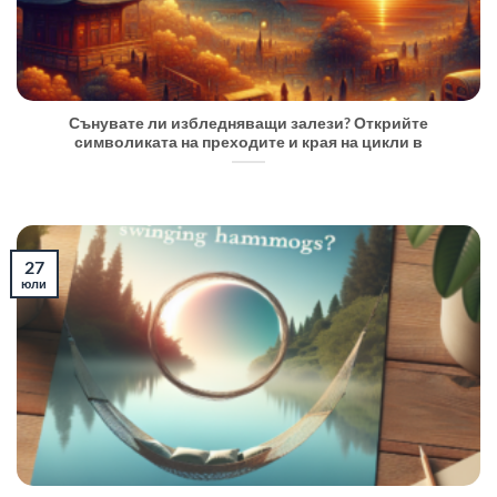
Сънувате ли избледняващи залези? Открийте
символиката на преходите и края на цикли в
27
юли