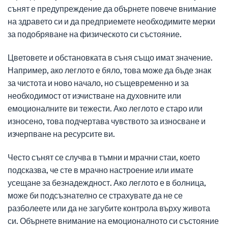
сънят е предупреждение да обърнете повече внимание
на здравето си и да предприемете необходимите мерки
за подобряване на физическото си състояние.
Цветовете и обстановката в съня също имат значение.
Например, ако леглото е бяло, това може да бъде знак
за чистота и ново начало, но същевременно и за
необходимост от изчистване на духовните или
емоционалните ви тежести. Ако леглото е старо или
износено, това подчертава чувството за износване и
изчерпване на ресурсите ви.
Често сънят се случва в тъмни и мрачни стаи, което
подсказва, че сте в мрачно настроение или имате
усещане за безнадеждност. Ако леглото е в болница,
може би подсъзнателно се страхувате да не се
разболеете или да не загубите контрола върху живота
си. Обърнете внимание на емоционалното си състояние