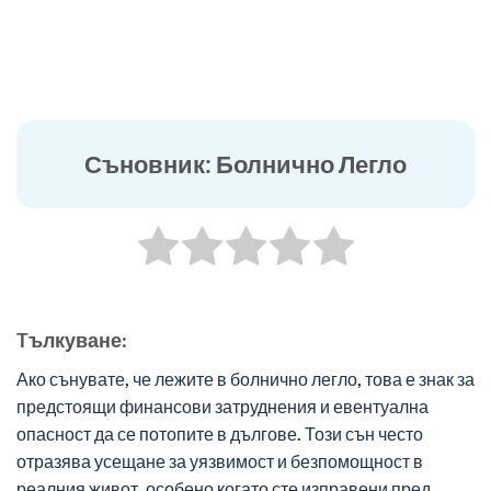
Съновник: Болнично Легло
Tълкуване:
Ако сънувате, че лежите в болнично легло, това е знак за
предстоящи финансови затруднения и евентуална
опасност да се потопите в дългове. Този сън често
отразява усещане за уязвимост и безпомощност в
реалния живот, особено когато сте изправени пред