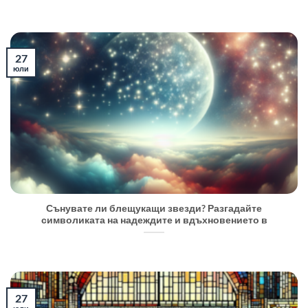
27
юли
Сънувате ли блещукащи звезди? Разгадайте
символиката на надеждите и вдъхновението в
27