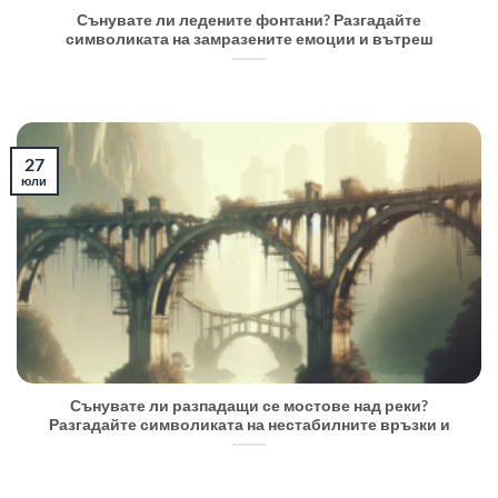
Сънувате ли ледените фонтани? Разгадайте
символиката на замразените емоции и вътреш
27
юли
Сънувате ли разпадащи се мостове над реки?
Разгадайте символиката на нестабилните връзки и