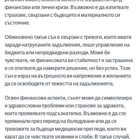
финансови или лични кризи. Възможно е да изпитвате
страхове, свързани с бъдещето и материалното си
състояние.
Обикновено такъв сън е свързан с тревоги, които имате
заради натрупаните задължения, лошо управление на
бюджета или непредвидени разходи. Може би
чувствате, че финансовата ви стабилност е застрашена
и се опитвате да намерите решение, но без успех. Този
сън е израз на вътрешното ви напрежение и желанието
да се освободите от тежестта на задълженията.
Освен финансови аспекти, сънят може да символизира
и здравословни проблеми или страхове за здравето,
които проявявате подсъзнателно. Възможно е да сте
преминали през период на боледуване или да се
тревожите за бъдещи медицински прегледи, които ви
карат да се чувствате уязвими и слаби. В такъв случай,