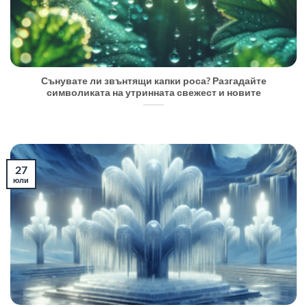
Сънувате ли звънтящи капки роса? Разгадайте
символиката на утринната свежест и новите
27
юли