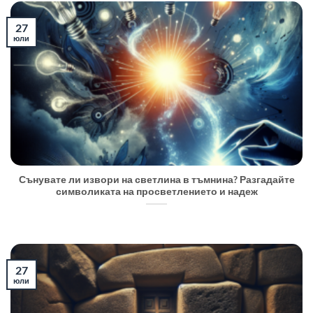
27
юли
Сънувате ли извори на светлина в тъмнина? Разгадайте
символиката на просветлението и надеж
27
юли