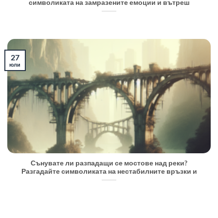
символиката на замразените емоции и вътреш
27
юли
Сънувате ли разпадащи се мостове над реки?
Разгадайте символиката на нестабилните връзки и