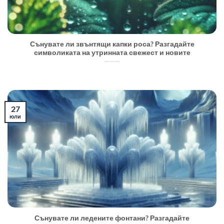
Сънувате ли звънтящи капки роса? Разгадайте
символиката на утринната свежест и новите
27
юли
Сънувате ли ледените фонтани? Разгадайте