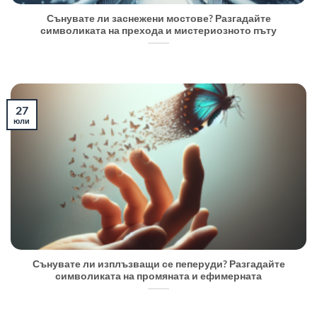
Сънувате ли заснежени мостове? Разгадайте
символиката на прехода и мистериозното пъту
27
юли
Сънувате ли изплъзващи се пеперуди? Разгадайте
символиката на промяната и ефимерната