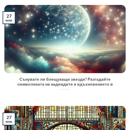
27
юли
Сънувате ли блещукащи звезди? Разгадайте
символиката на надеждите и вдъхновението в
27
юли