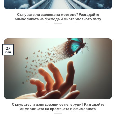
Сънувате ли заснежени мостове? Разгадайте
символиката на прехода и мистериозното пъту
27
юли
Сънувате ли изплъзващи се пеперуди? Разгадайте
символиката на промяната и ефимерната