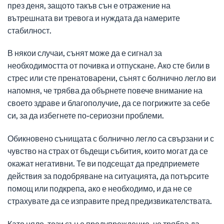
през деня, защото такъв сън е отражение на
вътрешната ви тревога и нуждата да намерите
стабилност.
В някои случаи, сънят може да е сигнал за
необходимостта от почивка и отпускане. Ако сте били в
стрес или сте пренатоварени, сънят с болнично легло ви
напомня, че трябва да обърнете повече внимание на
своето здраве и благополучие, да се погрижите за себе
си, за да избегнете по-сериозни проблеми.
Обикновено сънищата с болнично легло са свързани и с
чувство на страх от бъдещи събития, които могат да се
окажат негативни. Те ви подсещат да предприемете
действия за подобряване на ситуацията, да потърсите
помощ или подкрепа, ако е необходимо, и да не се
страхувате да се изправите пред предизвикателствата.
Като цяло, този сън е предупреждение, че трябва да