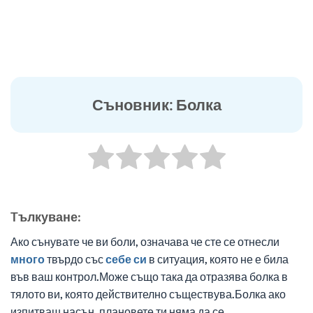
Съновник: Болка
Tълкуване:
Ако сънувате че ви боли, означава че сте се отнесли
много
твърдо със
себе си
в ситуация, която не е била
във ваш контрол.Може също така да отразява болка в
тялото ви, която действително съществува.Болка ако
изпитваш насън, плановете ти няма да се