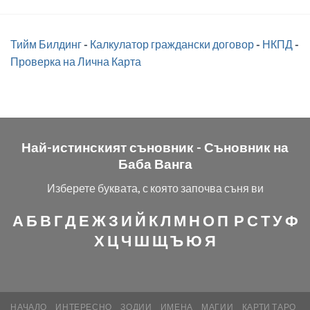
Тийм Билдинг
-
Калкулатор граждански договор
-
НКПД
-
Проверка на Лична Карта
Най-истинският съновник -
Съновник на
Баба Ванга
Изберете буквата, с която започва съня ви
А
Б
В
Г
Д
Е
Ж
З
И
Й
К
Л
М
Н
О
П
Р
С
Т
У
Ф
Х
Ц
Ч
Ш
Щ
Ъ
Ю
Я
НАЧАЛО
ИНТЕРЕСНО
ЗОДИИ
ИМЕНА
МАГИИ
КАРТИ ТАРО