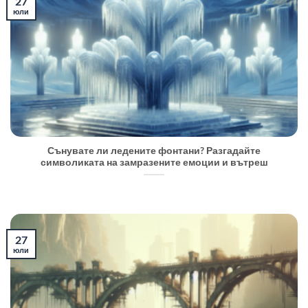
27
юли
Сънувате ли ледените фонтани? Разгадайте
символиката на замразените емоции и вътреш
27
юли