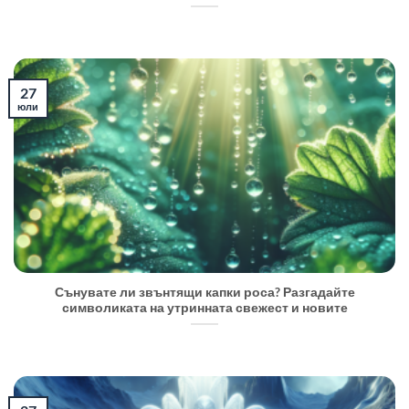
27
юли
Сънувате ли звънтящи капки роса? Разгадайте
символиката на утринната свежест и новите