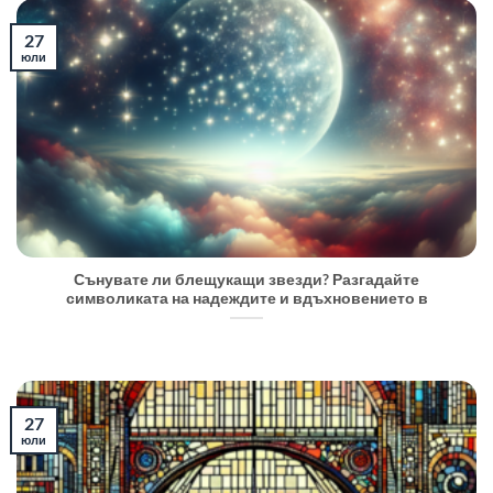
27
юли
Сънувате ли блещукащи звезди? Разгадайте
символиката на надеждите и вдъхновението в
27
юли