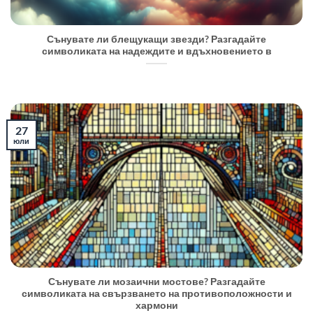
Сънувате ли блещукащи звезди? Разгадайте
символиката на надеждите и вдъхновението в
27
юли
Сънувате ли мозаични мостове? Разгадайте
символиката на свързването на противоположности и
хармони