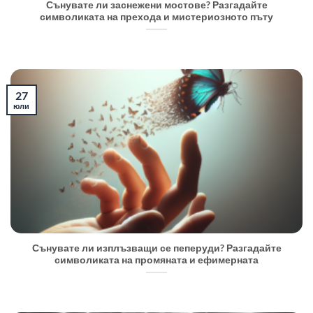
Сънувате ли заснежени мостове? Разгадайте
символиката на прехода и мистериозното пъту
27
юли
Сънувате ли изплъзващи се пеперуди? Разгадайте
символиката на промяната и ефимерната