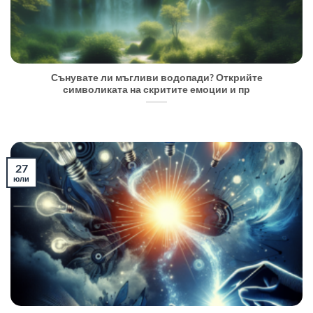
Сънувате ли мъгливи водопади? Открийте
символиката на скритите емоции и пр
27
юли