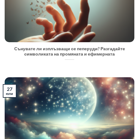
Сънувате ли изплъзващи се пеперуди? Разгадайте
символиката на промяната и ефимерната
27
юли