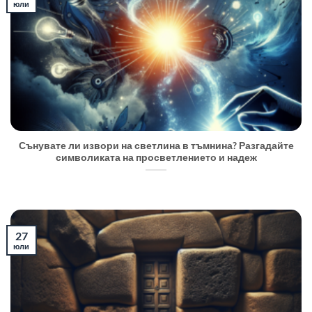
юли
Сънувате ли извори на светлина в тъмнина? Разгадайте
символиката на просветлението и надеж
27
юли