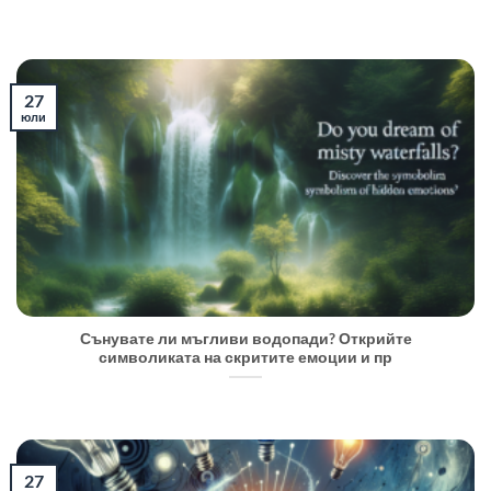
27
юли
Сънувате ли мъгливи водопади? Открийте
символиката на скритите емоции и пр
27