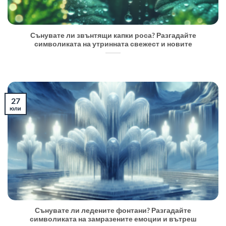
Сънувате ли звънтящи капки роса? Разгадайте
символиката на утринната свежест и новите
27
юли
Сънувате ли ледените фонтани? Разгадайте
символиката на замразените емоции и вътреш