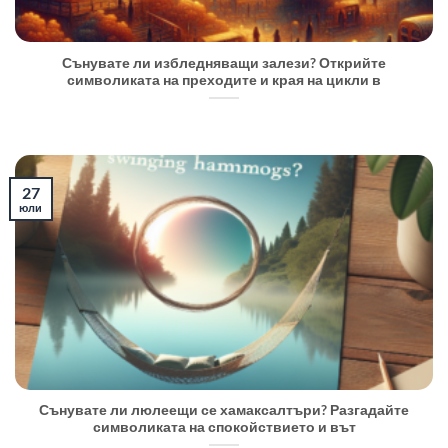
Сънувате ли избледняващи залези? Открийте
символиката на преходите и края на цикли в
27
юли
Сънувате ли люлеещи се хамаксалтъри? Разгадайте
символиката на спокойствието и вът