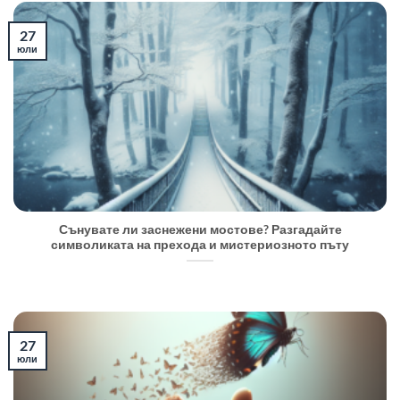
27
юли
Сънувате ли заснежени мостове? Разгадайте
символиката на прехода и мистериозното пъту
27
юли