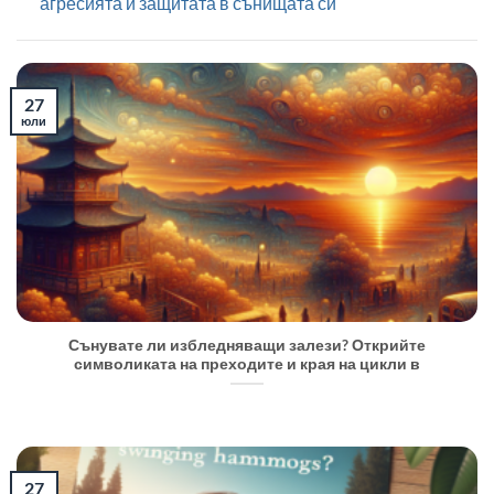
агресията и защитата в сънищата си
27
юли
Сънувате ли избледняващи залези? Открийте
символиката на преходите и края на цикли в
27