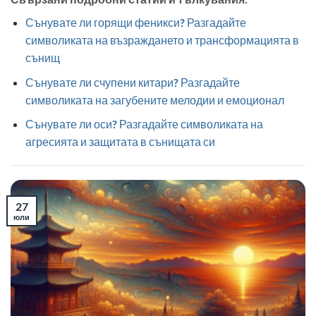
Сънувате ли горящи феникси? Разгадайте
символиката на възраждането и трансформацията в
сънищ
Сънувате ли счупени китари? Разгадайте
символиката на загубените мелодии и емоционал
Сънувате ли оси? Разгадайте символиката на
агресията и защитата в сънищата си
27
юли