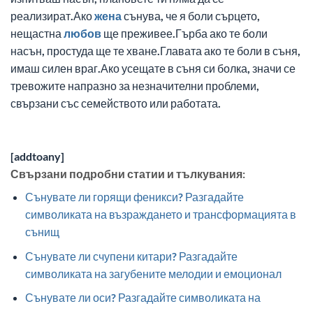
реализират.Ако
жена
сънува, че я боли сърцето,
нещастна
любов
ще преживее.Гърба ако те боли
насън, простуда ще те хване.Главата ако те боли в съня,
имаш силен враг.Ако усещате в съня си болка, значи се
тревожите напразно за незначителни проблеми,
свързани със семейството или работата.
[addtoany]
Свързани подробни статии и тълкувания:
Сънувате ли горящи феникси? Разгадайте
символиката на възраждането и трансформацията в
сънищ
Сънувате ли счупени китари? Разгадайте
символиката на загубените мелодии и емоционал
Сънувате ли оси? Разгадайте символиката на