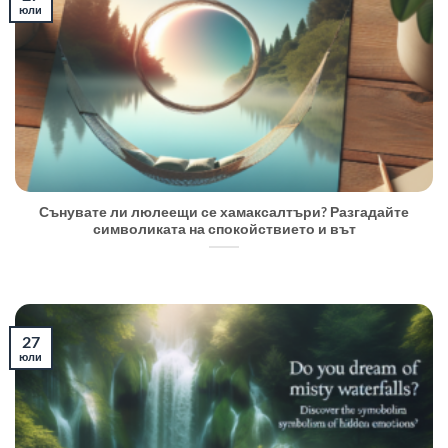
юли
Сънувате ли люлеещи се хамаксалтъри? Разгадайте
символиката на спокойствието и вът
27
юли