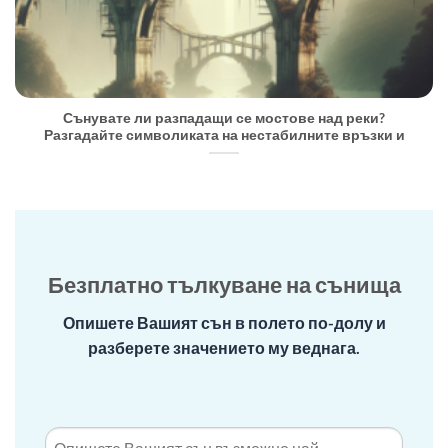
Сънувате ли разпадащи се мостове над реки?
Разгадайте символиката на нестабилните връзки и
Безплатно тълкуване на сънища
Опишете Вашият сън в полето по-долу и
разберете значението му веднага.