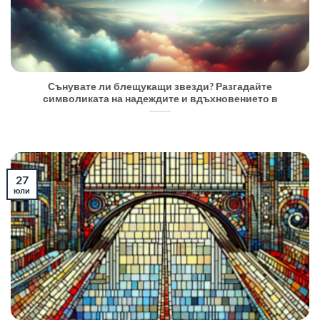
Сънувате ли блещукащи звезди? Разгадайте
символиката на надеждите и вдъхновението в
27
юли