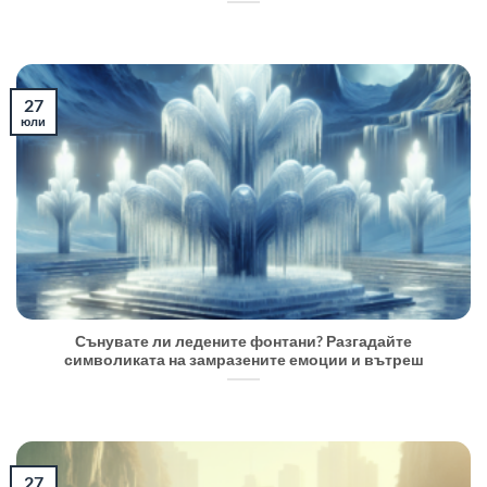
27
юли
Сънувате ли ледените фонтани? Разгадайте
символиката на замразените емоции и вътреш
27