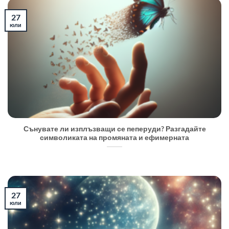
27
юли
Сънувате ли изплъзващи се пеперуди? Разгадайте
символиката на промяната и ефимерната
27
юли