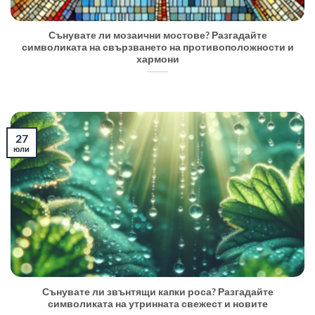
Сънувате ли мозаични мостове? Разгадайте
символиката на свързването на противоположности и
хармони
27
юли
Сънувате ли звънтящи капки роса? Разгадайте
символиката на утринната свежест и новите