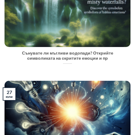
Сънувате ли мъгливи водопади? Открийте
символиката на скритите емоции и пр
27
юли