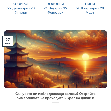
КОЗИРОГ
ВОДОЛЕЙ
РИБИ
22 Декември - 20
21 Януари - 19
20 Февруари - 20
Януари
Февруари
Март
27
юли
Сънувате ли избледняващи залези? Открийте
символиката на преходите и края на цикли в