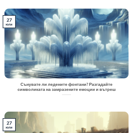
27
юли
Сънувате ли ледените фонтани? Разгадайте
символиката на замразените емоции и вътреш
27
юли