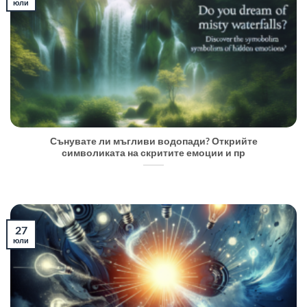
юли
Сънувате ли мъгливи водопади? Открийте
символиката на скритите емоции и пр
27
юли