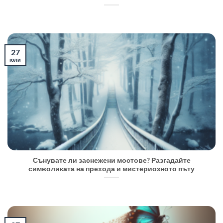
27
юли
Сънувате ли заснежени мостове? Разгадайте
символиката на прехода и мистериозното пъту