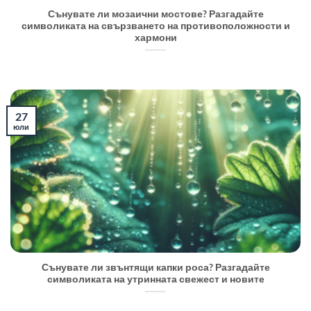
Сънувате ли мозаични мостове? Разгадайте
символиката на свързването на противоположности и
хармони
27
юли
Сънувате ли звънтящи капки роса? Разгадайте
символиката на утринната свежест и новите