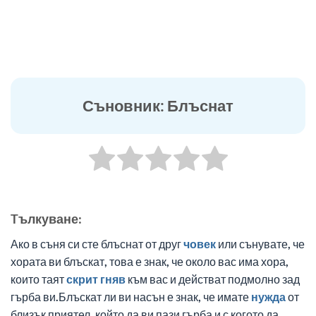
Съновник: Блъснат
Tълкуване:
Ако в съня си сте блъснат от друг
човек
или сънувате, че
хората ви блъскат, това е знак, че около вас има хора,
които таят
скрит
гняв
към вас и действат подмолно зад
гърба ви.Блъскат ли ви насън е знак, че имате
нужда
от
близък приятел, който да ви пази гърба и с когото да