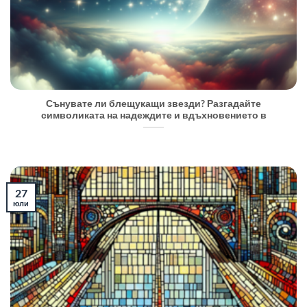
Сънувате ли блещукащи звезди? Разгадайте
символиката на надеждите и вдъхновението в
27
юли