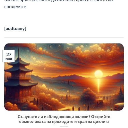
споделяте.
[addtoany]
27
юли
Сънувате ли избледняващи залези? Открийте
символиката на преходите и края на цикли в