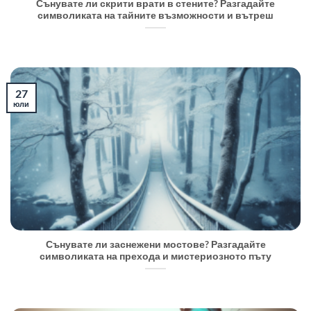
Сънувате ли скрити врати в стените? Разгадайте
символиката на тайните възможности и вътреш
27
юли
Сънувате ли заснежени мостове? Разгадайте
символиката на прехода и мистериозното пъту