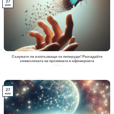
27
юли
Сънувате ли изплъзващи се пеперуди? Разгадайте
символиката на промяната и ефимерната
27
юли