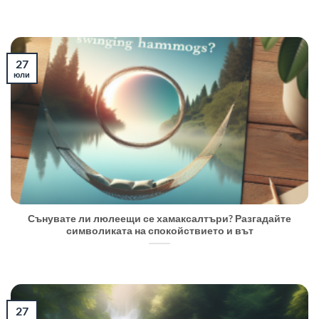
27
юли
Сънувате ли люлеещи се хамаксалтъри? Разгадайте
символиката на спокойствието и вът
27