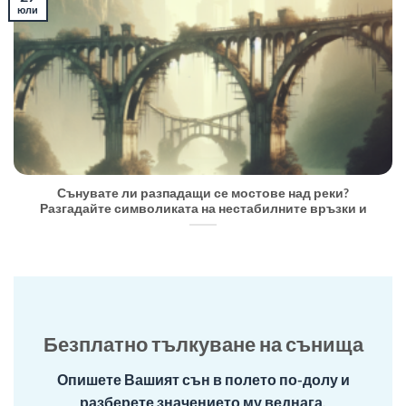
юли
Сънувате ли разпадащи се мостове над реки?
Разгадайте символиката на нестабилните връзки и
Безплатно тълкуване на сънища
Опишете Вашият сън в полето по-долу и
разберете значението му веднага.