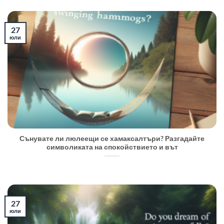
27
юли
Сънувате ли люлеещи се хамаксалтъри? Разгадайте
символиката на спокойствието и вът
27
юли