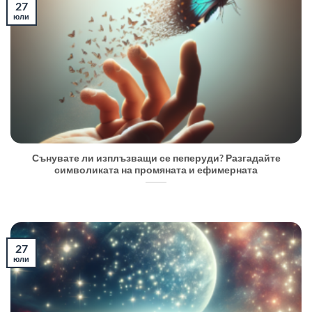
27
юли
Сънувате ли изплъзващи се пеперуди? Разгадайте
символиката на промяната и ефимерната
27
юли