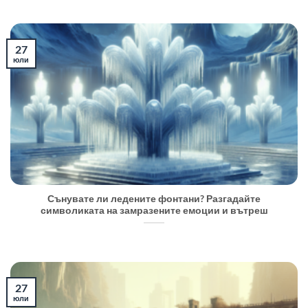
27
юли
Сънувате ли ледените фонтани? Разгадайте
символиката на замразените емоции и вътреш
27
юли