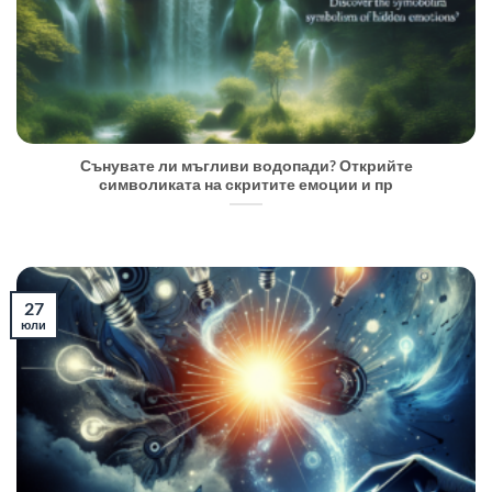
Сънувате ли мъгливи водопади? Открийте
символиката на скритите емоции и пр
27
юли