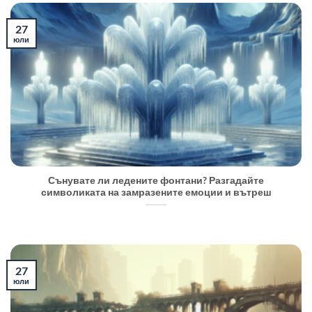
27
юли
Сънувате ли ледените фонтани? Разгадайте
символиката на замразените емоции и вътреш
27
юли