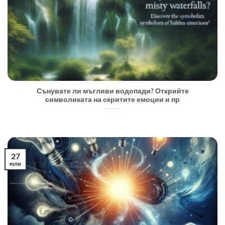
Сънувате ли мъгливи водопади? Открийте
символиката на скритите емоции и пр
27
юли