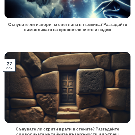
Сънувате ли извори на светлина в тъмнина? Разгадайте
символиката на просветлението и надеж
27
юли
Сънувате ли скрити врати в стените? Разгадайте
символиката на тайните възможности и вътреш