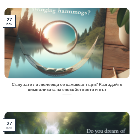
27
юли
Сънувате ли люлеещи се хамаксалтъри? Разгадайте
символиката на спокойствието и вът
27
юли