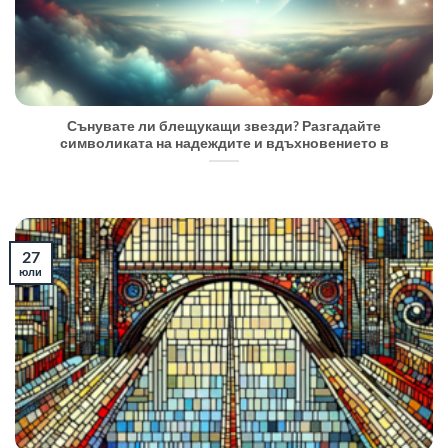
Сънувате ли блещукащи звезди? Разгадайте
символиката на надеждите и вдъхновението в
27
юли