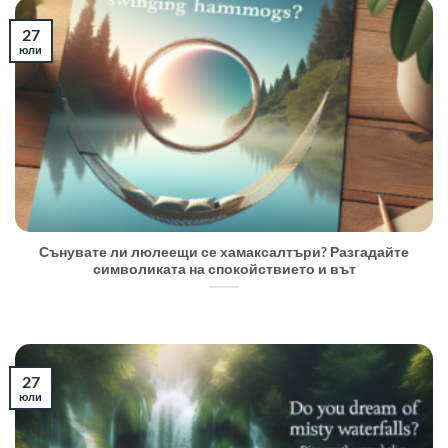
27
юли
Сънувате ли люлеещи се хамаксалтъри? Разгадайте
символиката на спокойствието и вът
27
юли