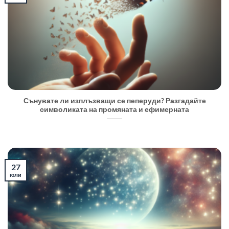
Сънувате ли изплъзващи се пеперуди? Разгадайте
символиката на промяната и ефимерната
27
юли