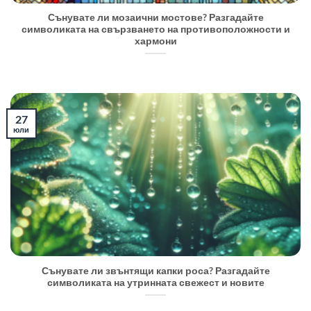
Сънувате ли мозаични мостове? Разгадайте
символиката на свързването на противоположности и
хармони
27
юли
Сънувате ли звънтящи капки роса? Разгадайте
символиката на утринната свежест и новите