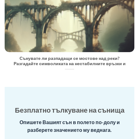
Сънувате ли разпадащи се мостове над реки?
Разгадайте символиката на нестабилните връзки и
Безплатно тълкуване на сънища
Опишете Вашият сън в полето по-долу и
разберете значението му веднага.