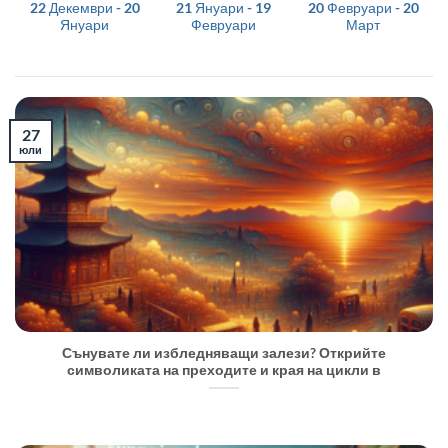
22 Декември - 20
21 Януари - 19
20 Февруари - 20
Януари
Февруари
Март
27
юли
Сънувате ли избледняващи залези? Открийте
символиката на преходите и края на цикли в