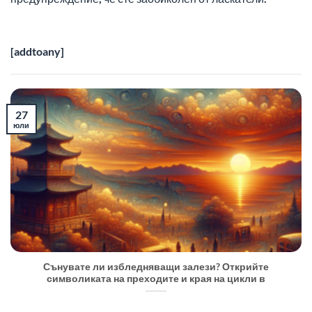
[addtoany]
27
юли
Сънувате ли избледняващи залези? Открийте
символиката на преходите и края на цикли в