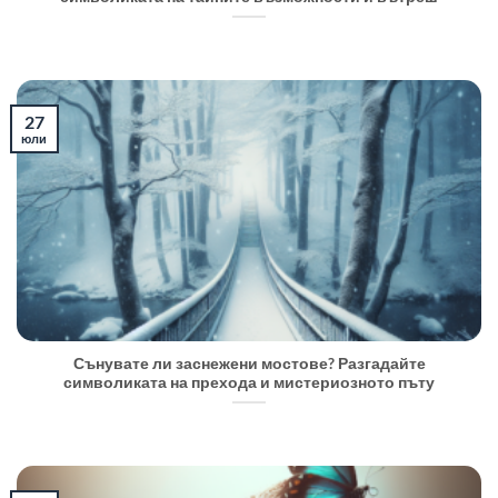
27
юли
Сънувате ли заснежени мостове? Разгадайте
символиката на прехода и мистериозното пъту