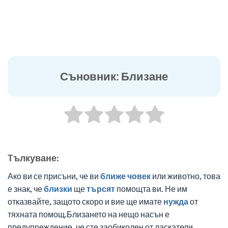
Съновник: Близане
Tълкуване:
Ако ви се присъни, че ви
ближе
човек
или животно, това
е знак, че
близки
ще
търсят
помощта ви. Не им
отказвайте, защото скоро и вие ще имате
нужда
от
тяхната помощ.Близането на нещо насън е
предупреждение, че сте заобиколен от ласкатели.