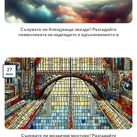
Сънувате ли блещукащи звезди? Разгадайте
символиката на надеждите и вдъхновението в
27
юли
Сънувате ли мозаични мостове? Разгадайте