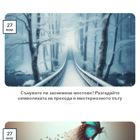
27
юли
Сънувате ли заснежени мостове? Разгадайте
символиката на прехода и мистериозното пъту
27
юли