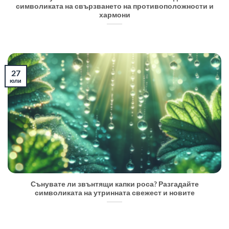
символиката на свързването на противоположности и
хармони
27
юли
Сънувате ли звънтящи капки роса? Разгадайте
символиката на утринната свежест и новите