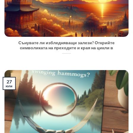
Сънувате ли избледняващи залези? Открийте
символиката на преходите и края на цикли в
27
юли