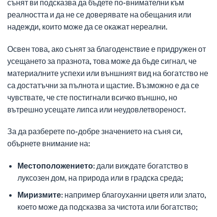
сънят ви подсказва да бъдете по-внимателни към
реалността и да не се доверявате на обещания или
надежди, които може да се окажат нереални.
Освен това, ако сънят за благоденствие е придружен от
усещането за празнота, това може да бъде сигнал, че
материалните успехи или външният вид на богатство не
са достатъчни за пълнота и щастие. Възможно е да се
чувствате, че сте постигнали всичко външно, но
вътрешно усещате липса или неудовлетвореност.
За да разберете по-добре значението на съня си,
обърнете внимание на:
Местоположението:
дали виждате богатство в
луксозен дом, на природа или в градска среда;
Миризмите:
например благоуханни цветя или злато,
което може да подсказва за чистота или богатство;