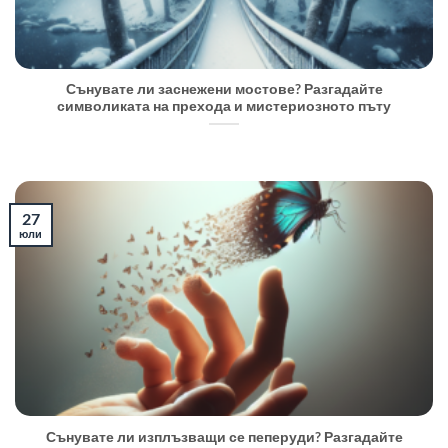
Сънувате ли заснежени мостове? Разгадайте
символиката на прехода и мистериозното пъту
27
юли
Сънувате ли изплъзващи се пеперуди? Разгадайте