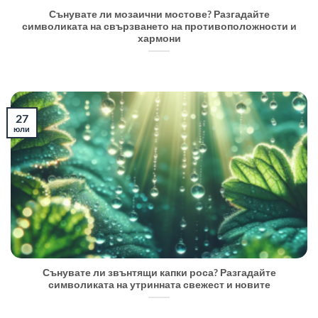
Сънувате ли мозаични мостове? Разгадайте
символиката на свързването на противоположности и
хармони
27
юли
Сънувате ли звънтящи капки роса? Разгадайте
символиката на утринната свежест и новите