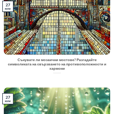
27
юли
Сънувате ли мозаични мостове? Разгадайте
символиката на свързването на противоположности и
хармони
27
юли