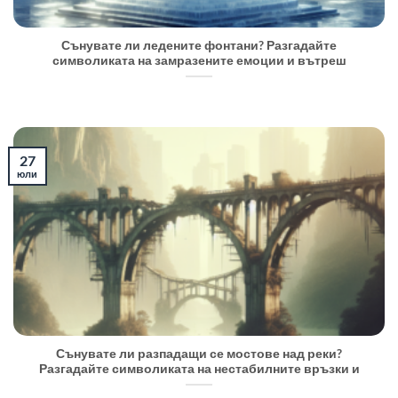
Сънувате ли ледените фонтани? Разгадайте
символиката на замразените емоции и вътреш
27
юли
Сънувате ли разпадащи се мостове над реки?
Разгадайте символиката на нестабилните връзки и