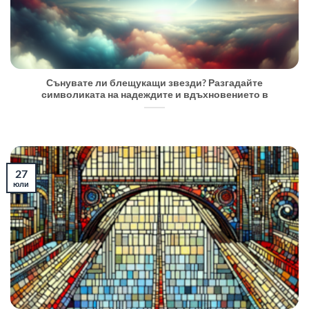
Сънувате ли блещукащи звезди? Разгадайте
символиката на надеждите и вдъхновението в
27
юли