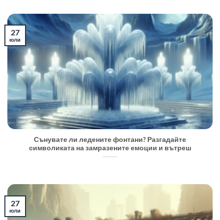
27
юли
Сънувате ли ледените фонтани? Разгадайте
символиката на замразените емоции и вътреш
27
юли