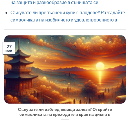
на защита и разнообразие в сънищата си
Сънувате ли препълнени купи с плодове? Разгадайте
символиката на изобилието и удовлетворението в
27
юли
Сънувате ли избледняващи залези? Открийте
символиката на преходите и края на цикли в