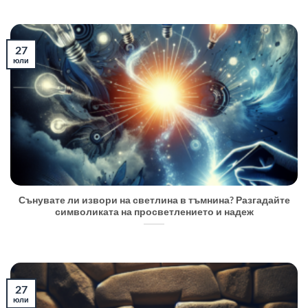
27
юли
Сънувате ли извори на светлина в тъмнина? Разгадайте
символиката на просветлението и надеж
27
юли