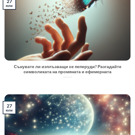
27
юли
Сънувате ли изплъзващи се пеперуди? Разгадайте
символиката на промяната и ефимерната
27
юли