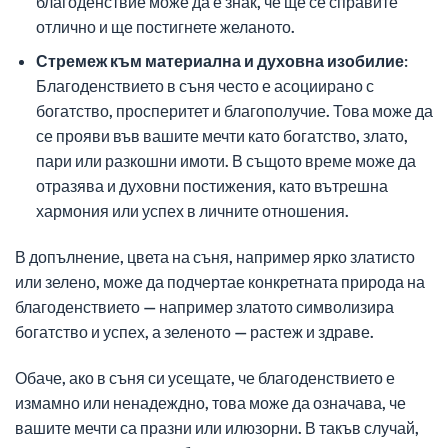
благоденствие може да е знак, че ще се справите
отлично и ще постигнете желаното.
Стремеж към материална и духовна изобилие:
Благоденствието в съня често е асоциирано с
богатство, просперитет и благополучие. Това може да
се прояви във вашите мечти като богатство, злато,
пари или разкошни имоти. В същото време може да
отразява и духовни постижения, като вътрешна
хармония или успех в личните отношения.
В допълнение, цвета на съня, например ярко златисто
или зелено, може да подчертае конкретната природа на
благоденствието — например златото символизира
богатство и успех, а зеленото — растеж и здраве.
Обаче, ако в съня си усещате, че благоденствието е
измамно или ненадеждно, това може да означава, че
вашите мечти са празни или илюзорни. В такъв случай,