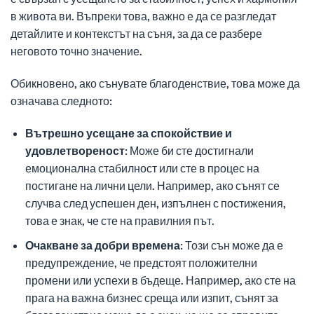
в живота ви. Въпреки това, важно е да се разгледат
детайлите и контекстът на съня, за да се разбере
неговото точно значение.
Обикновено, ако сънувате благоденствие, това може да
означава следното:
Вътрешно усещане за спокойствие и
удовлетвореност:
Може би сте достигнали
емоционална стабилност или сте в процес на
постигане на лични цели. Например, ако сънят се
случва след успешен ден, изпълнен с постижения,
това е знак, че сте на правилния път.
Очакване за добри времена:
Този сън може да е
предупреждение, че предстоят положителни
промени или успехи в бъдеще. Например, ако сте на
прага на важна бизнес среща или изпит, сънят за