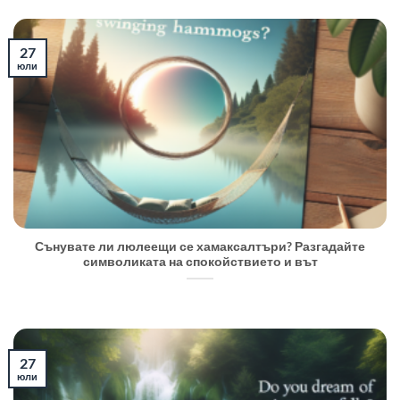
27
юли
Сънувате ли люлеещи се хамаксалтъри? Разгадайте
символиката на спокойствието и вът
27
юли