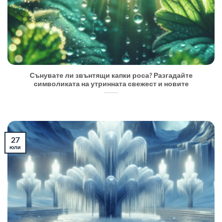
Сънувате ли звънтящи капки роса? Разгадайте
символиката на утринната свежест и новите
27
юли