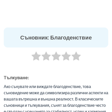
Съновник: Благоденствие
Tълкуване:
Ако сънувате или виждате благоденствие, това
съновидение може да символизира различни аспекти на
вашата вътрешна и външна реалност. В класическите
съновници и тълкувания, сънят за благоденствие често
е свързан с усещането за стабилност, успех и хармония