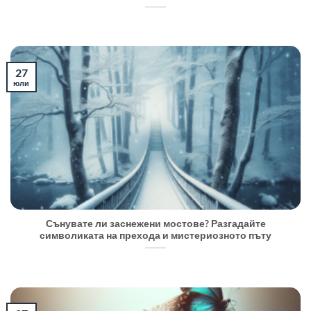
27
юли
Сънувате ли заснежени мостове? Разгадайте
символиката на прехода и мистериозното пъту