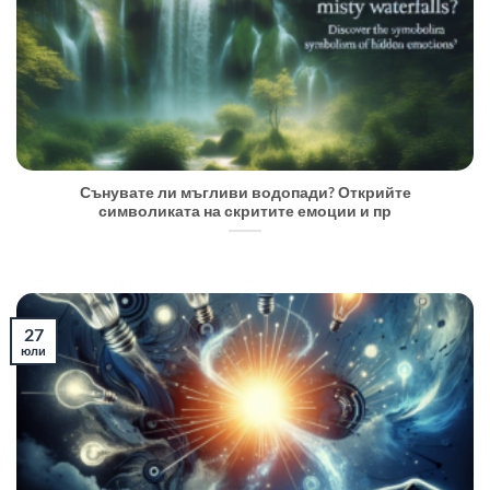
Сънувате ли мъгливи водопади? Открийте
символиката на скритите емоции и пр
27
юли