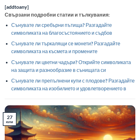
[addtoany]
Свързани подробни статии и тълкувания:
Сънувате ли сребърни пътища? Разгадайте
символиката на благосъстоянието и съдбов
Сънувате ли търкалящи се монети? Разгадайте
символиката на късмета и промените
Сънувате ли цветни чадъри? Открийте символиката
на защита и разнообразие в сънищата си
Сънувате ли препълнени купи с плодове? Разгадайте
символиката на изобилието и удовлетворението в
27
юли