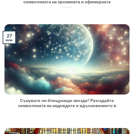
символиката на промяната и ефимерната
27
юли
Сънувате ли блещукащи звезди? Разгадайте
символиката на надеждите и вдъхновението в