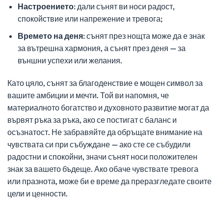
Настроението:
дали сънят ви носи радост,
спокойствие или напрежение и тревога;
Времето на деня:
сънят през нощта може да е знак
за вътрешна хармония, а сънят през деня — за
външни успехи или желания.
Като цяло, сънят за благоденствие е мощен символ за
вашите амбиции и мечти. Той ви напомня, че
материалното богатство и духовното развитие могат да
вървят ръка за ръка, ако се постигат с баланс и
осъзнатост. Не забравяйте да обръщате внимание на
чувствата си при събуждане — ако сте се събудили
радостни и спокойни, значи сънят носи положителен
знак за вашето бъдеще. Ако обаче чувствате тревога
или празнота, може би е време да преразгледате своите
цели и ценности.