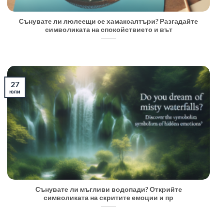
Сънувате ли люлеещи се хамаксалтъри? Разгадайте
символиката на спокойствието и вът
27
юли
Сънувате ли мъгливи водопади? Открийте
символиката на скритите емоции и пр