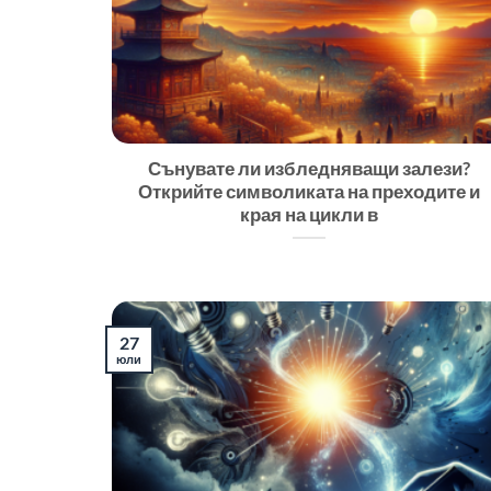
Сънувате ли избледняващи залези?
Открийте символиката на преходите и
края на цикли в
27
юли