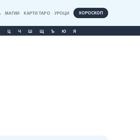
ХОРОСКОП
А
МАГИИ
КАРТИ ТАРО
УРОЦИ
Х
Ц
Ч
Ш
Щ
Ъ
Ю
Я