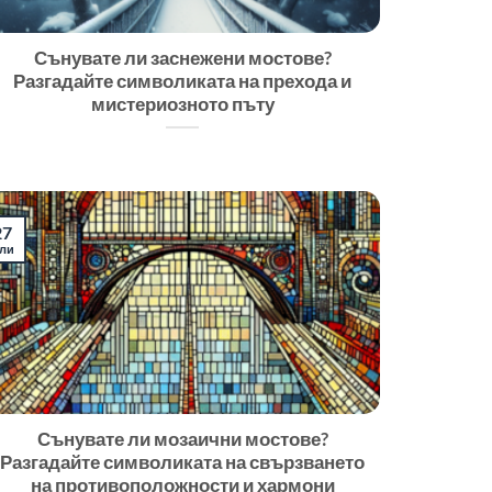
Сънувате ли заснежени мостове?
Разгадайте символиката на прехода и
мистериозното пъту
27
ли
Сънувате ли мозаични мостове?
Разгадайте символиката на свързването
на противоположности и хармони