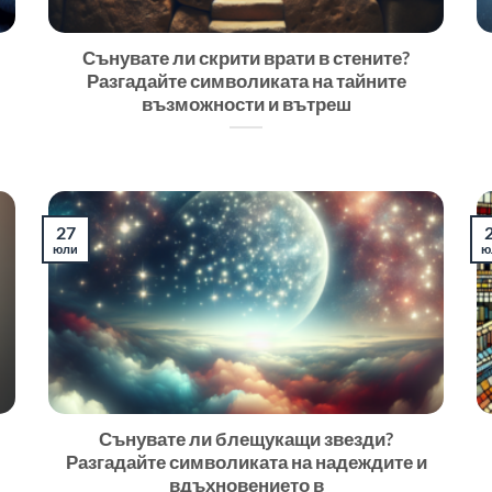
Сънувате ли скрити врати в стените?
Разгадайте символиката на тайните
възможности и вътреш
27
юли
ю
Сънувате ли блещукащи звезди?
Разгадайте символиката на надеждите и
вдъхновението в