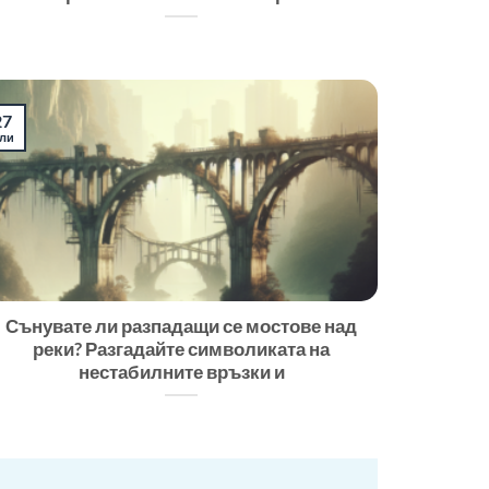
27
ли
Сънувате ли разпадащи се мостове над
реки? Разгадайте символиката на
нестабилните връзки и