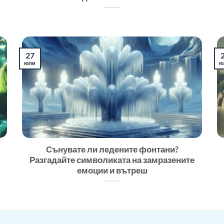
27
юли
ю
Сънувате ли ледените фонтани?
Разгадайте символиката на замразените
емоции и вътреш