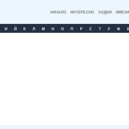
НАЧАЛО
ИНТЕРЕСНО
ЗОДИИ
ИМЕН
И
Й
К
Л
М
Н
О
П
Р
С
T
У
Ф