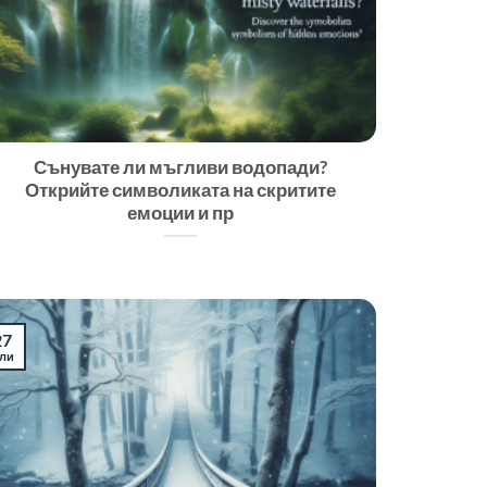
Сънувате ли мъгливи водопади?
Открийте символиката на скритите
емоции и пр
27
ли