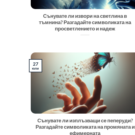
Сънувате ли извори на светлина в
тъмнина? Разгадайте символиката на
просветлението и надеж
27
юли
Сънувате ли изплъзващи се пеперуди?
Разгадайте символиката на промяната и
ефимерната