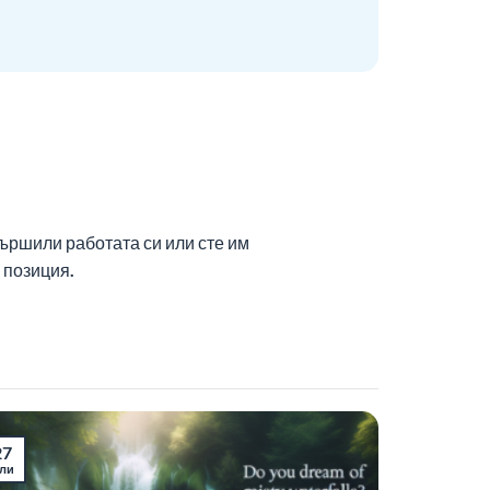
вършили работата си или сте им
 позиция.
27
ли