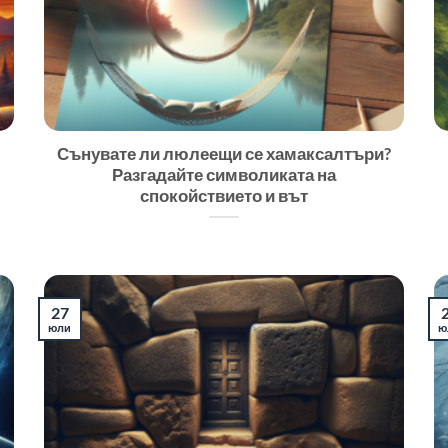
Сънувате ли люлеещи се хамаксалтъри?
Разгадайте символиката на
спокойствието и вът
27
юли
ю