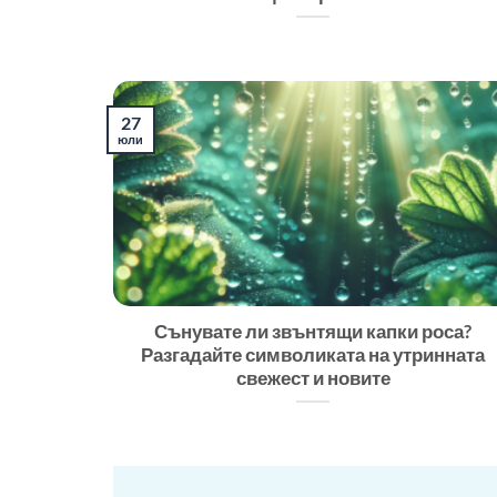
27
юли
Сънувате ли звънтящи капки роса?
Разгадайте символиката на утринната
свежест и новите