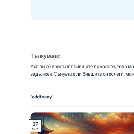
Tълкуване:
Ако ви се присънят бившите ви колеги, това мо
задължен.Сънувате ли бившите си колеги, може
[addtoany]
27
юли