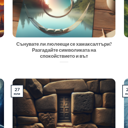
Сънувате ли люлеещи се хамаксалтъри?
Разгадайте символиката на
спокойствието и вът
27
юли
ю