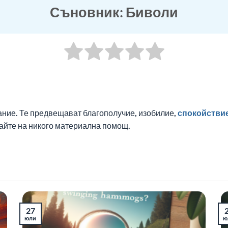
Съновник: Биволи
ание. Те предвещават благополучие, изобилие,
спокойстви
вайте на никого материална помощ.
27
юли
ю