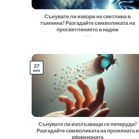
Сънувате ли извори на светлина в
тъмнина? Разгадайте символиката на
просветлението и надеж
27
юли
Сънувате ли изплъзващи се пеперуди?
Разгадайте символиката на промяната и
ефимерната