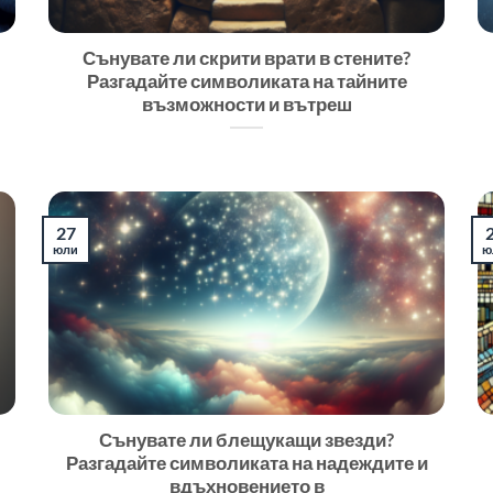
Сънувате ли скрити врати в стените?
Разгадайте символиката на тайните
възможности и вътреш
27
юли
ю
Сънувате ли блещукащи звезди?
Разгадайте символиката на надеждите и
вдъхновението в