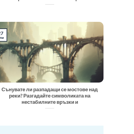
27
ли
Сънувате ли разпадащи се мостове над
реки? Разгадайте символиката на
нестабилните връзки и