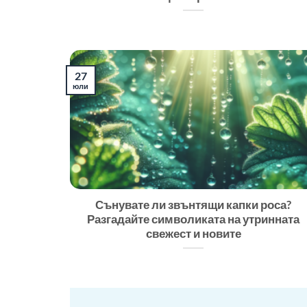
27
юли
Сънувате ли звънтящи капки роса?
Разгадайте символиката на утринната
свежест и новите