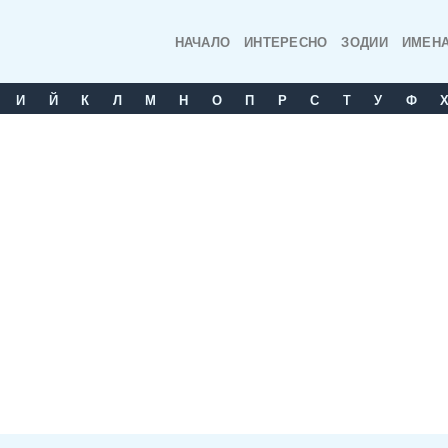
НАЧАЛО
ИНТЕРЕСНО
ЗОДИИ
ИМЕН
И
Й
К
Л
М
Н
О
П
Р
С
T
У
Ф