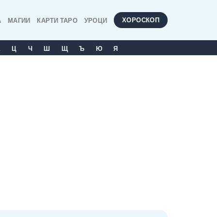
ХОРОСКОП
А
МАГИИ
КАРТИ ТАРО
УРОЦИ
Х
Ц
Ч
Ш
Щ
Ъ
Ю
Я