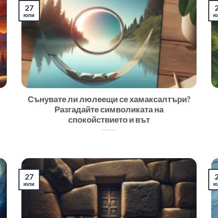
27
юли
ю
Сънувате ли люлеещи се хамаксалтъри?
Разгадайте символиката на
спокойствието и вът
27
юли
ю