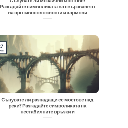
Сънувате ли мозаични мостове?
Разгадайте символиката на свързването
на противоположности и хармони
27
ли
Сънувате ли разпадащи се мостове над
реки? Разгадайте символиката на
нестабилните връзки и