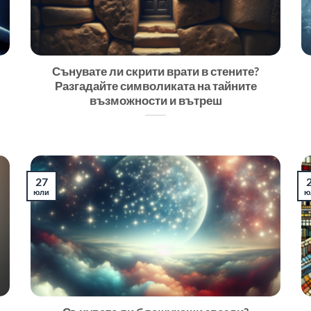
Сънувате ли скрити врати в стените?
Разгадайте символиката на тайните
възможности и вътреш
27
юли
ю