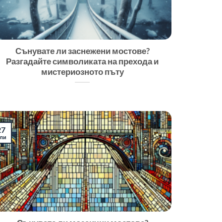
Сънувате ли заснежени мостове?
Разгадайте символиката на прехода и
мистериозното пъту
27
ли