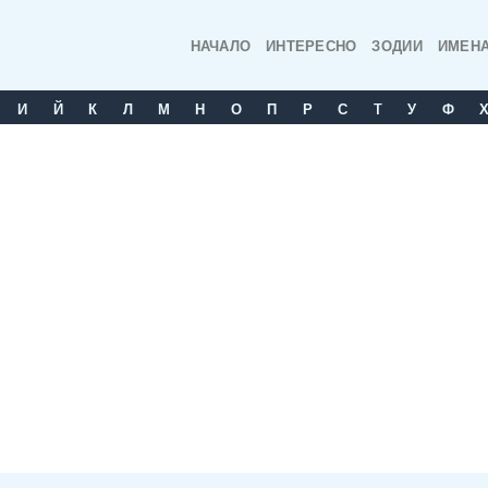
НАЧАЛО
ИНТЕРЕСНО
ЗОДИИ
ИМЕН
И
Й
К
Л
М
Н
О
П
Р
С
T
У
Ф