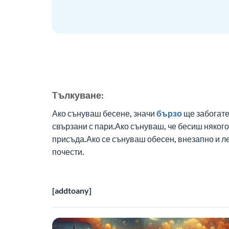
Tълкуване:
Ако сънуваш бесене, значи
бързо
ще забогате
свързани с пари.Ако сънуваш, че бесиш няког
присъда.Ако се сънуваш обесен, внезапно и 
почести.
[addtoany]