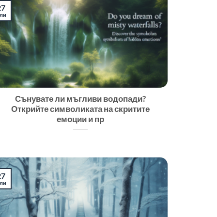
27
ли
Сънувате ли мъгливи водопади?
Открийте символиката на скритите
емоции и пр
27
ли