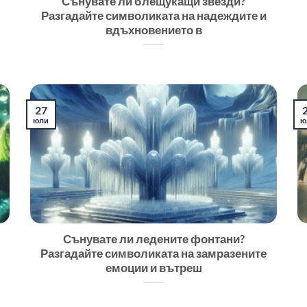
Сънувате ли блещукащи звезди?
Разгадайте символиката на надеждите и
вдъхновението в
27
юли
ю
Сънувате ли ледените фонтани?
Разгадайте символиката на замразените
емоции и вътреш