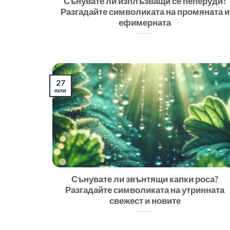
Сънувате ли изплъзващи се пеперуди?
Разгадайте символиката на промяната и
ефимерната
27
юли
Сънувате ли звънтящи капки роса?
Разгадайте символиката на утринната
свежест и новите