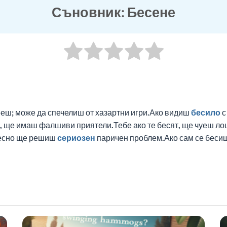
Съновник: Бесене
еш; може да спечелиш от хазартни игри.Ако видиш
бесило
о, ще имаш фалшиви приятели.Тебе ако те бесят, ще чуеш ло
лесно ще решиш
сериозен
паричен проблем.Ако сам се бесиш