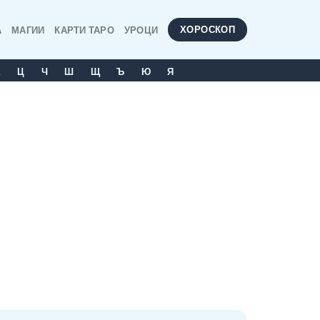
ХОРОСКОП
А
МАГИИ
КАРТИ ТАРО
УРОЦИ
Х
Ц
Ч
Ш
Щ
Ъ
Ю
Я