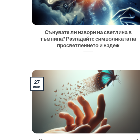
Сънувате ли извори на светлина в
тъмнина? Разгадайте символиката на
просветлението и надеж
27
юли