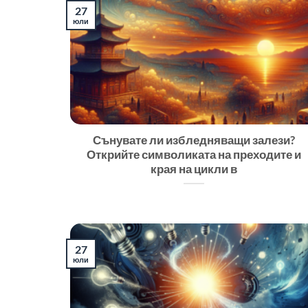
27
юли
Сънувате ли избледняващи залези?
Открийте символиката на преходите и
края на цикли в
27
юли