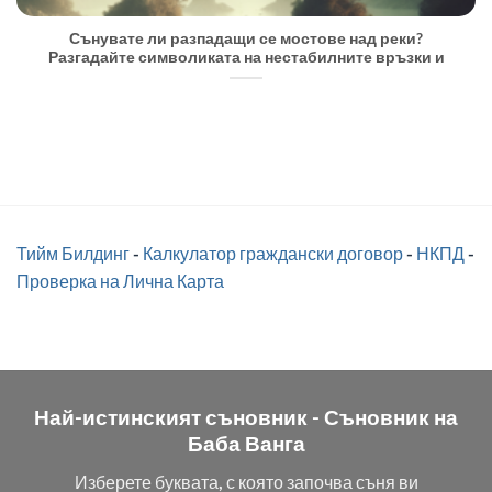
Сънувате ли разпадащи се мостове над реки?
Разгадайте символиката на нестабилните връзки и
Тийм Билдинг
-
Калкулатор граждански договор
-
НКПД
-
Проверка на Лична Карта
Най-истинският съновник -
Съновник на
Баба Ванга
Изберете буквата, с която започва съня ви