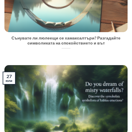
Сънувате ли люлеещи се хамаксалтъри? Разгадайте
символиката на спокойствието и вът
27
юли