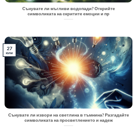
Сънувате ли мъгливи водопади? Открийте
символиката на скритите емоции и пр
27
юли
Сънувате ли извори на светлина в тъмнина? Разгадайте
символиката на просветлението и надеж