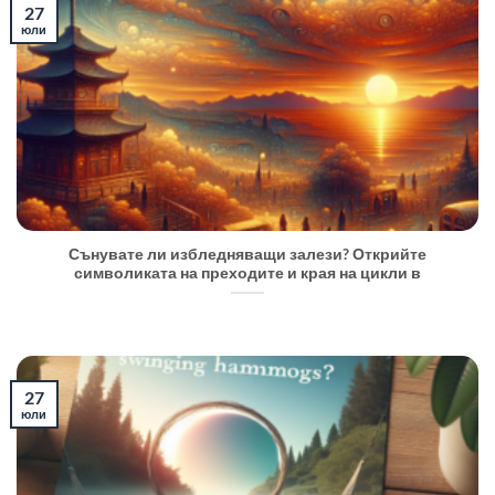
27
юли
Сънувате ли избледняващи залези? Открийте
символиката на преходите и края на цикли в
27
юли