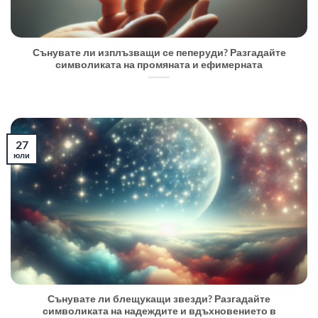
Сънувате ли изплъзващи се пеперуди? Разгадайте
символиката на промяната и ефимерната
27
юли
Сънувате ли блещукащи звезди? Разгадайте
символиката на надеждите и вдъхновението в