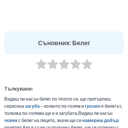
Съновник: Белег
Tълкуване:
Видиш ли насън белег по тялото си, ще претърпиш
сериозна
загуба
– колкото по-голям и
грозен
е белегът,
толкова по-голяма ще е и загубата.Видиш ли насън
човек
с белег на лицето, значи ще си
намериш
добър
приятел.Ако в съня си получиш белег, ще се отличиш с