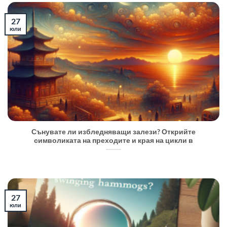
27
юли
Сънувате ли избледняващи залези? Открийте
символиката на преходите и края на цикли в
27
юли