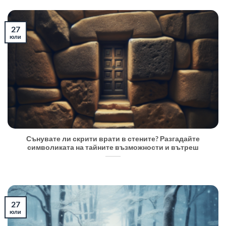
27
юли
Сънувате ли скрити врати в стените? Разгадайте
символиката на тайните възможности и вътреш
27
юли