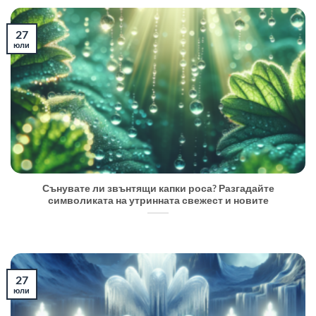
27
юли
Сънувате ли звънтящи капки роса? Разгадайте
символиката на утринната свежест и новите
27
юли