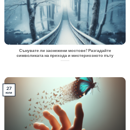
Сънувате ли заснежени мостове? Разгадайте
символиката на прехода и мистериозното пъту
27
юли