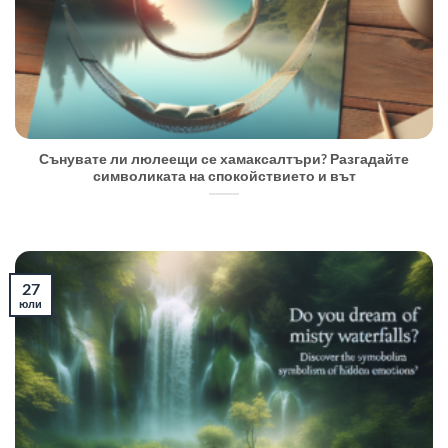
Сънувате ли люлеещи се хамаксалтъри? Разгадайте
символиката на спокойствието и вът
27
юли