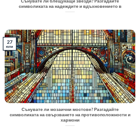
Сънувате ли блещукащи звезди? Разгадайте
символиката на надеждите и вдъхновението в
27
юли
Сънувате ли мозаични мостове? Разгадайте
символиката на свързването на противоположности и
хармони