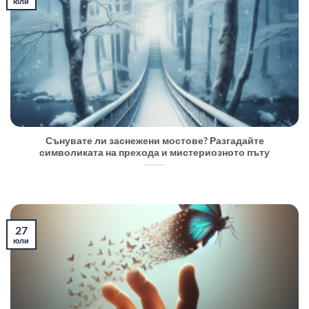
юли
Сънувате ли заснежени мостове? Разгадайте
символиката на прехода и мистериозното пъту
27
юли