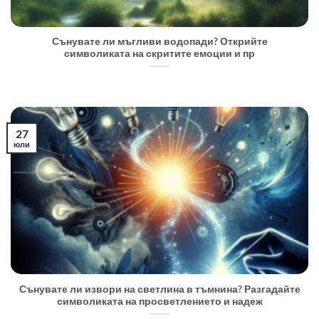
Сънувате ли мъгливи водопади? Открийте
символиката на скритите емоции и пр
27
юли
Сънувате ли извори на светлина в тъмнина? Разгадайте
символиката на просветлението и надеж