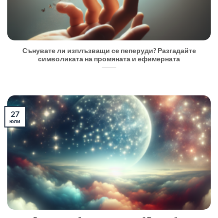
Сънувате ли изплъзващи се пеперуди? Разгадайте
символиката на промяната и ефимерната
27
юли