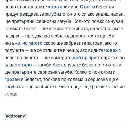
нещо от останалите
хора
приживе.
Сън
за белег ви
предупреждава за загуби.по тялото си ако видиш насън,
ще претърпиш сериозна загуба. Колкото поАко сънуваш,
че имате белег — ще изживеете живота; си честно; ако е
на друг — предсказва неблагодарност, която ще; Ви
натъжи, но
много
скоро ще забравите за това; ако го
получите — ще се отличите в нещо; ако видите
човек
с
белег на лицето — ще намерите
добър
приятел; ако е по
вашето
тяло
— загуби.Ако сънувате белег по тялото си,
ще претърпите сериозна загуба. Колкото по-голям и
грозен
е белегът, толкова по-голяма и сериозна ще е
загубата.– ще разбиете нечие сърце– ще разбиете нечие
сърце
[addtoany]