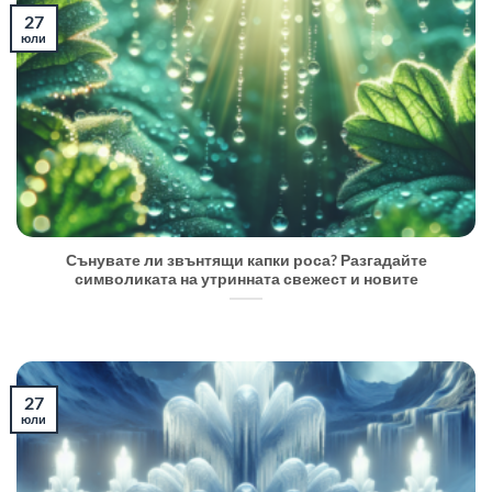
27
юли
Сънувате ли звънтящи капки роса? Разгадайте
символиката на утринната свежест и новите
27
юли