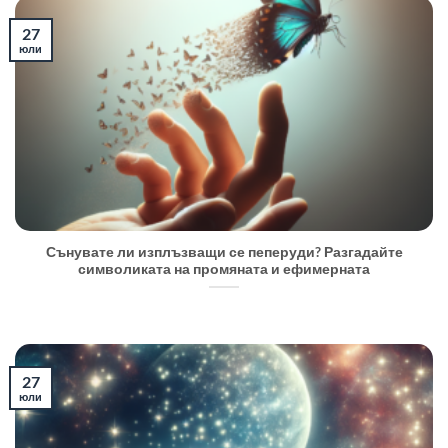
27
юли
Сънувате ли изплъзващи се пеперуди? Разгадайте
символиката на промяната и ефимерната
27
юли