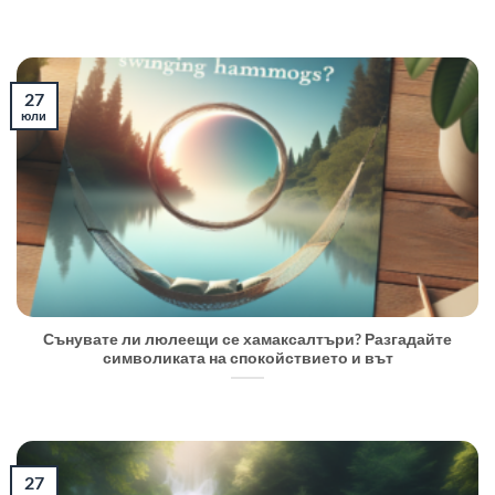
27
юли
Сънувате ли люлеещи се хамаксалтъри? Разгадайте
символиката на спокойствието и вът
27