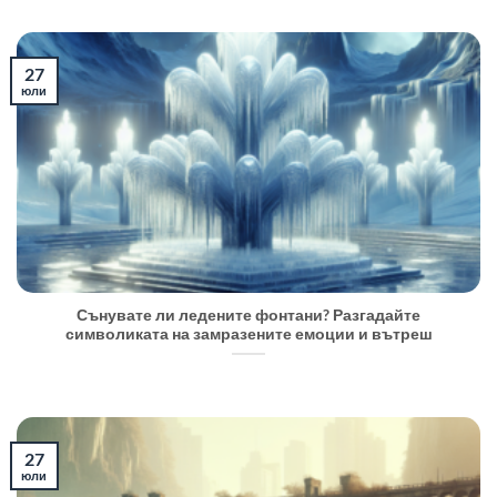
27
юли
Сънувате ли ледените фонтани? Разгадайте
символиката на замразените емоции и вътреш
27
юли