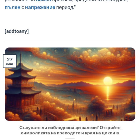
пълен
с
напрежение
период.”
[addtoany]
27
юли
Сънувате ли избледняващи залези? Открийте
символиката на преходите и края на цикли в