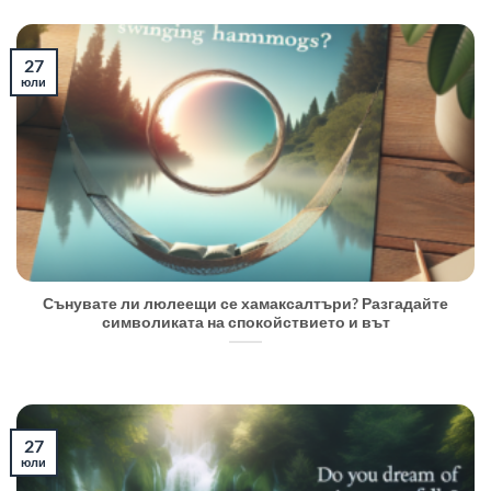
27
юли
Сънувате ли люлеещи се хамаксалтъри? Разгадайте
символиката на спокойствието и вът
27
юли