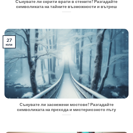
Сънувате ли скрити врати в стените? Разгадайте
символиката на тайните възможности и вътреш
27
юли
Сънувате ли заснежени мостове? Разгадайте
символиката на прехода и мистериозното пъту