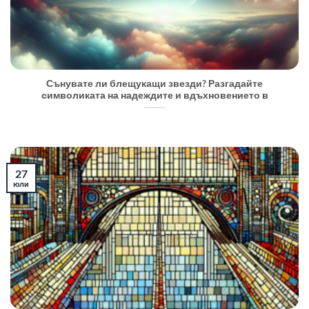
Сънувате ли блещукащи звезди? Разгадайте
символиката на надеждите и вдъхновението в
27
юли