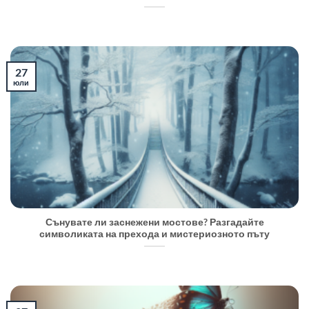
27
юли
Сънувате ли заснежени мостове? Разгадайте
символиката на прехода и мистериозното пъту