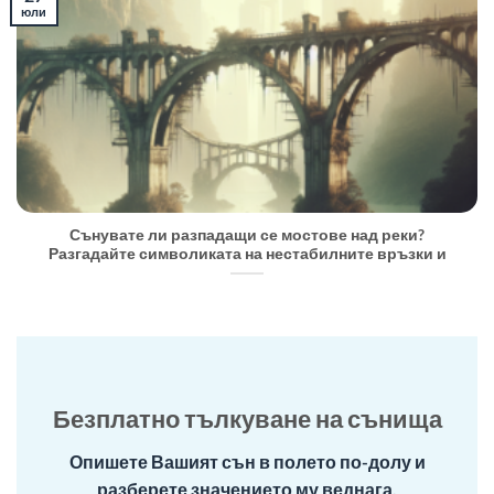
юли
Сънувате ли разпадащи се мостове над реки?
Разгадайте символиката на нестабилните връзки и
Безплатно тълкуване на сънища
Опишете Вашият сън в полето по-долу и
разберете значението му веднага.