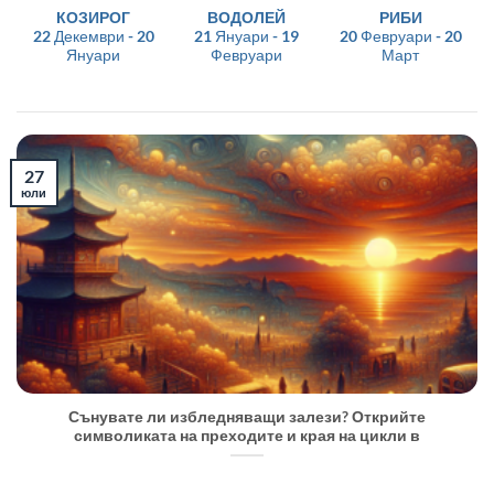
КОЗИРОГ
ВОДОЛЕЙ
РИБИ
22 Декември - 20
21 Януари - 19
20 Февруари - 20
Януари
Февруари
Март
27
юли
Сънувате ли избледняващи залези? Открийте
символиката на преходите и края на цикли в