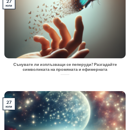
27
юли
Сънувате ли изплъзващи се пеперуди? Разгадайте
символиката на промяната и ефимерната
27
юли