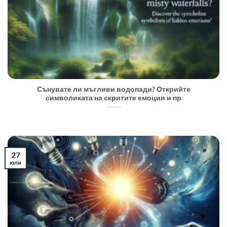
Сънувате ли мъгливи водопади? Открийте
символиката на скритите емоции и пр
27
юли