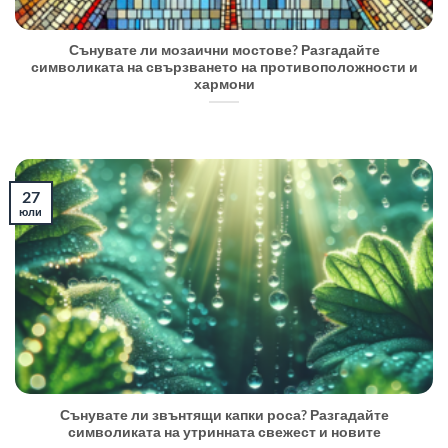
Сънувате ли мозаични мостове? Разгадайте
символиката на свързването на противоположности и
хармони
27
юли
Сънувате ли звънтящи капки роса? Разгадайте
символиката на утринната свежест и новите