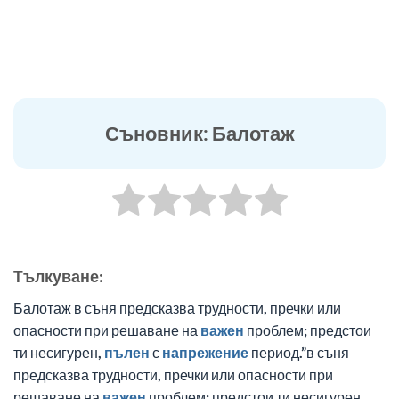
Съновник: Балотаж
Tълкуване:
Балотаж в съня предсказва трудности, пречки или
опасности при решаване на
важен
проблем; предстои
ти несигурен,
пълен
с
напрежение
период.”в съня
предсказва трудности, пречки или опасности при
решаване на
важен
проблем; предстои ти несигурен,