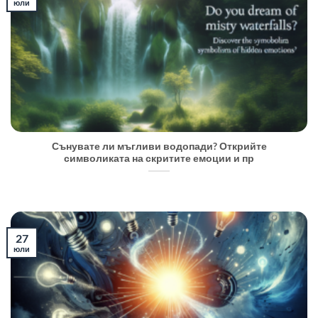
юли
Сънувате ли мъгливи водопади? Открийте
символиката на скритите емоции и пр
27
юли