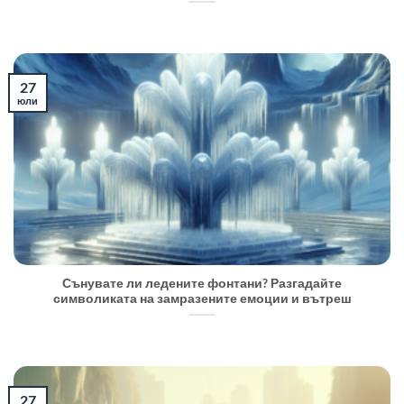
27
юли
Сънувате ли ледените фонтани? Разгадайте
символиката на замразените емоции и вътреш
27