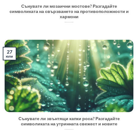
Сънувате ли мозаични мостове? Разгадайте
символиката на свързването на противоположности и
хармони
27
юли
Сънувате ли звънтящи капки роса? Разгадайте
символиката на утринната свежест и новите