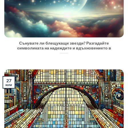
Сънувате ли блещукащи звезди? Разгадайте
символиката на надеждите и вдъхновението в
27
юли