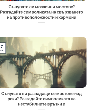
Сънувате ли мозаични мостове?
Разгадайте символиката на свързването
на противоположности и хармони
27
ли
Сънувате ли разпадащи се мостове над
реки? Разгадайте символиката на
нестабилните връзки и