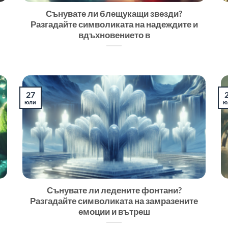
Сънувате ли блещукащи звезди?
Разгадайте символиката на надеждите и
вдъхновението в
27
юли
ю
Сънувате ли ледените фонтани?
Разгадайте символиката на замразените
емоции и вътреш