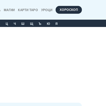
ХОРОСКОП
А
МАГИИ
КАРТИ ТАРО
УРОЦИ
Х
Ц
Ч
Ш
Щ
Ъ
Ю
Я