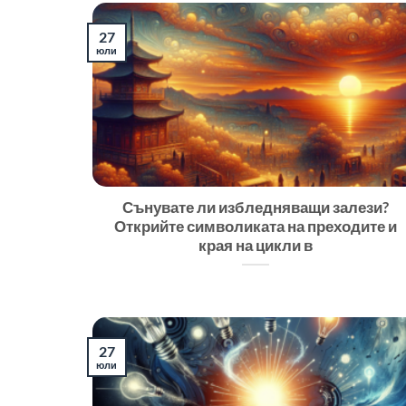
27
юли
Сънувате ли избледняващи залези?
Открийте символиката на преходите и
края на цикли в
27
юли