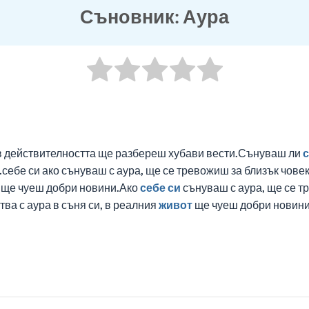
Съновник: Аура
е в действителността ще разбереш хубави вести.Сънуваш ли
с
себе си ако сънуваш с аура, ще се тревожиш за близък човек
, ще чуеш добри новини.Ако
себе си
сънуваш с аура, ще се тр
ва с аура в съня си, в реалния
живот
ще чуеш добри новини