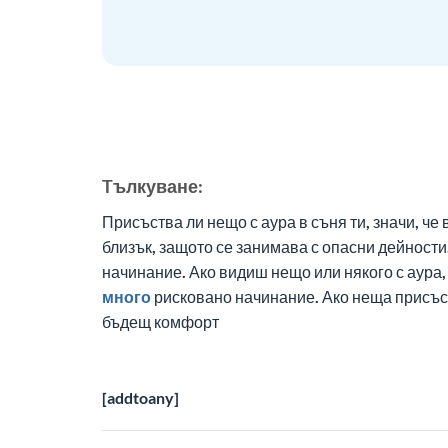
Tълкуване:
Присъства ли нещо с аура в съня ти, значи, ч
близък, защото се занимава с опасни дейности.
начинание. Ако видиш нещо или някого с аура
много
рисковано начинание. Ако неща присъст
бъдещ комфорт
[addtoany]