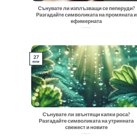
Сънувате ли изплъзващи се пеперуди?
Разгадайте символиката на промяната и
ефимерната
27
юли
Сънувате ли звънтящи капки роса?
Разгадайте символиката на утринната
свежест и новите