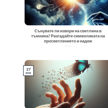
Сънувате ли извори на светлина в
тъмнина? Разгадайте символиката на
просветлението и надеж
27
юли