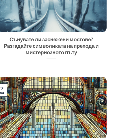
Сънувате ли заснежени мостове?
Разгадайте символиката на прехода и
мистериозното пъту
27
ли