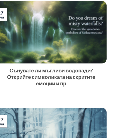
27
ли
Сънувате ли мъгливи водопади?
Открийте символиката на скритите
емоции и пр
27
ли