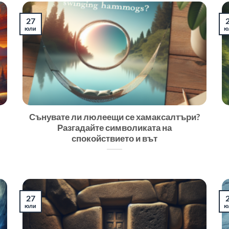
27
юли
ю
Сънувате ли люлеещи се хамаксалтъри?
Разгадайте символиката на
спокойствието и вът
27
юли
ю