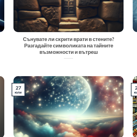
Сънувате ли скрити врати в стените?
Разгадайте символиката на тайните
възможности и вътреш
27
юли
ю