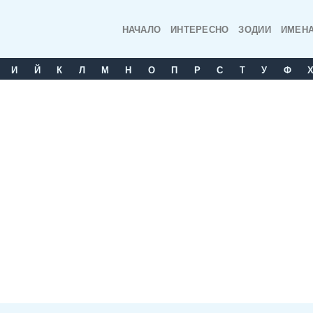
НАЧАЛО
ИНТЕРЕСНО
ЗОДИИ
ИМЕН
И
Й
К
Л
М
Н
О
П
Р
С
T
У
Ф