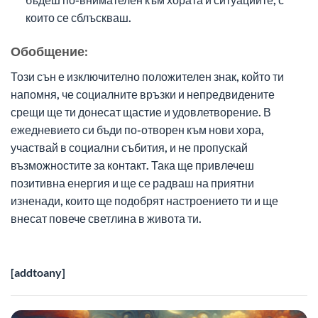
които се сблъскваш.
Обобщение:
Този сън е изключително положителен знак, който ти
напомня, че социалните връзки и непредвидените
срещи ще ти донесат щастие и удовлетворение. В
ежедневието си бъди по-отворен към нови хора,
участвай в социални събития, и не пропускай
възможностите за контакт. Така ще привлечеш
позитивна енергия и ще се радваш на приятни
изненади, които ще подобрят настроението ти и ще
внесат повече светлина в живота ти.
[addtoany]