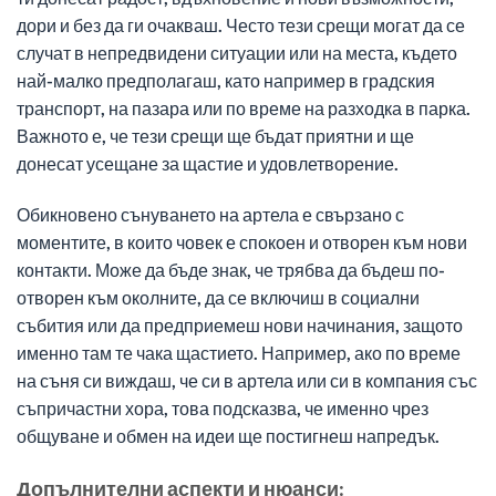
дори и без да ги очакваш. Често тези срещи могат да се
случат в непредвидени ситуации или на места, където
най-малко предполагаш, като например в градския
транспорт, на пазара или по време на разходка в парка.
Важното е, че тези срещи ще бъдат приятни и ще
донесат усещане за щастие и удовлетворение.
Обикновено сънуването на артела е свързано с
моментите, в които човек е спокоен и отворен към нови
контакти. Може да бъде знак, че трябва да бъдеш по-
отворен към околните, да се включиш в социални
събития или да предприемеш нови начинания, защото
именно там те чака щастието. Например, ако по време
на съня си виждаш, че си в артела или си в компания със
съпричастни хора, това подсказва, че именно чрез
общуване и обмен на идеи ще постигнеш напредък.
Допълнителни аспекти и нюанси: