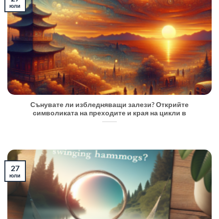
юли
Сънувате ли избледняващи залези? Открийте
символиката на преходите и края на цикли в
27
юли