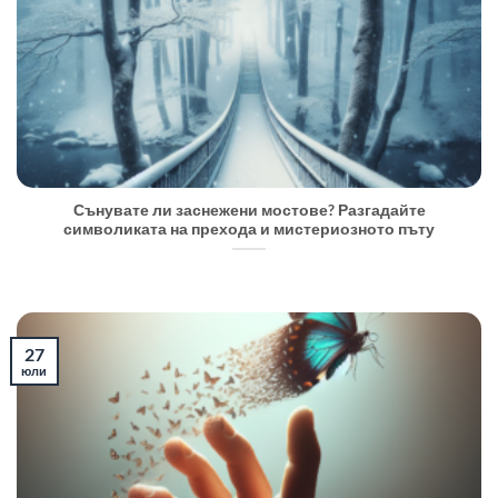
Сънувате ли заснежени мостове? Разгадайте
символиката на прехода и мистериозното пъту
27
юли