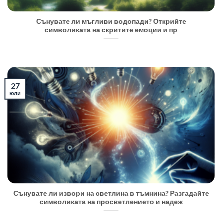
Сънувате ли мъгливи водопади? Открийте
символиката на скритите емоции и пр
27
юли
Сънувате ли извори на светлина в тъмнина? Разгадайте
символиката на просветлението и надеж