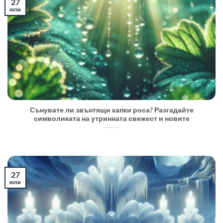
27
юли
Сънувате ли звънтящи капки роса? Разгадайте
символиката на утринната свежест и новите
27
юли