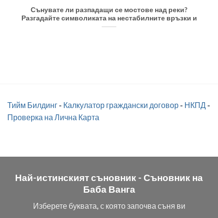
Сънувате ли разпадащи се мостове над реки?
Разгадайте символиката на нестабилните връзки и
Тийм Билдинг
-
Калкулатор граждански договор
-
НКПД
-
Проверка на Лична Карта
Най-истинският съновник -
Съновник на
Баба Ванга
Изберете буквата, с която започва съня ви