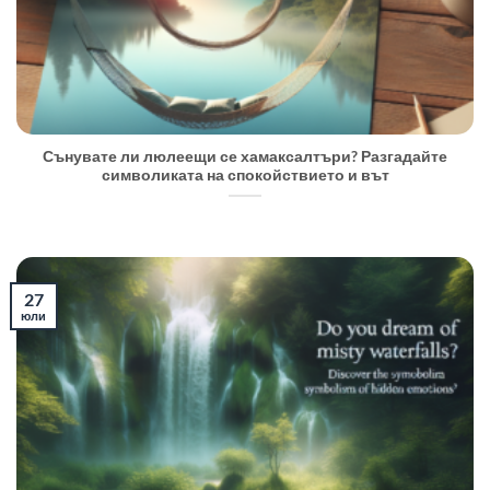
Сънувате ли люлеещи се хамаксалтъри? Разгадайте
символиката на спокойствието и вът
27
юли