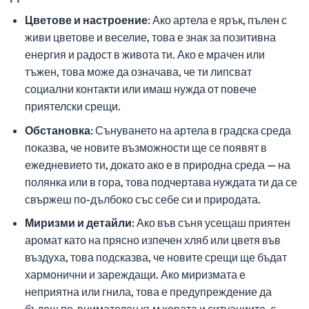
Цветове и настроение
: Ако артела е ярък, пълен с
живи цветове и веселие, това е знак за позитивна
енергия и радост в живота ти. Ако е мрачен или
тъжен, това може да означава, че ти липсват
социални контакти или имаш нужда от повече
приятелски срещи.
Обстановка
: Сънуването на артела в градска среда
показва, че новите възможности ще се появят в
ежедневието ти, докато ако е в природна среда — на
полянка или в гора, това подчертава нуждата ти да се
свържеш по-дълбоко със себе си и природата.
Миризми и детайли
: Ако във съня усещаш приятен
аромат като на прясно изпечен хляб или цветя във
въздуха, това подсказва, че новите срещи ще бъдат
хармонични и зареждащи. Ако миризмата е
неприятна или гнила, това е предупреждение да
бъдеш по-внимателен към хората и ситуациите, с