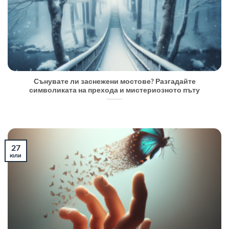
Сънувате ли заснежени мостове? Разгадайте
символиката на прехода и мистериозното пъту
27
юли