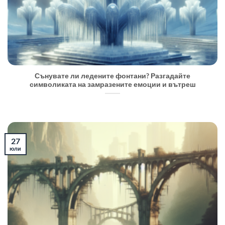
Сънувате ли ледените фонтани? Разгадайте
символиката на замразените емоции и вътреш
27
юли