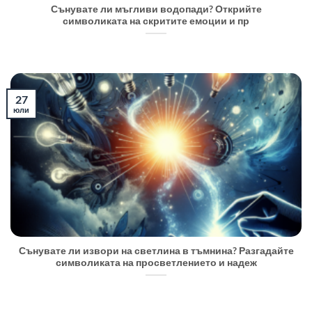
Сънувате ли мъгливи водопади? Открийте
символиката на скритите емоции и пр
27
юли
Сънувате ли извори на светлина в тъмнина? Разгадайте
символиката на просветлението и надеж