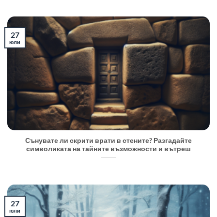
27
юли
Сънувате ли скрити врати в стените? Разгадайте
символиката на тайните възможности и вътреш
27
юли