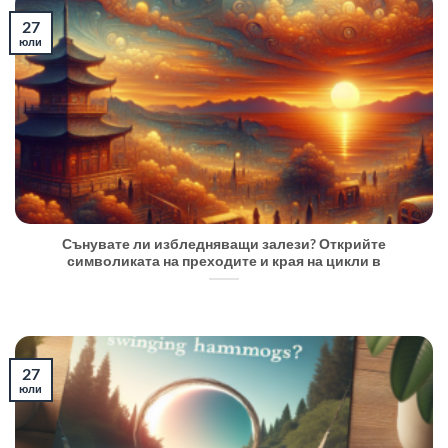
27
юли
Сънувате ли избледняващи залези? Открийте
символиката на преходите и края на цикли в
27
юли