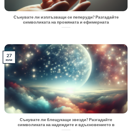
Сънувате ли изплъзващи се пеперуди? Разгадайте
символиката на промяната и ефимерната
27
юли
Сънувате ли блещукащи звезди? Разгадайте
символиката на надеждите и вдъхновението в