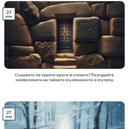
27
юли
Сънувате ли скрити врати в стените? Разгадайте
символиката на тайните възможности и вътреш
27
юли