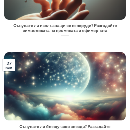
Сънувате ли изплъзващи се пеперуди? Разгадайте
символиката на промяната и ефимерната
27
юли
Сънувате ли блещукащи звезди? Разгадайте