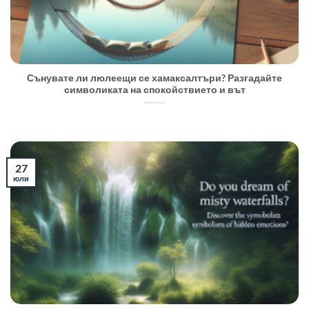
Сънувате ли люлеещи се хамаксалтъри? Разгадайте
символиката на спокойствието и вът
27
юли