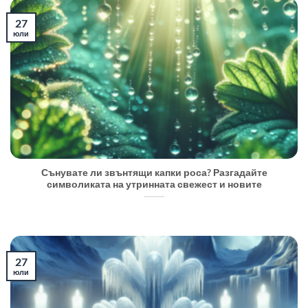
27
юли
Сънувате ли звънтящи капки роса? Разгадайте
символиката на утринната свежест и новите
27
юли