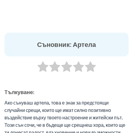
Съновник: Артела
Tълкуване:
Ако сънуваш артела, това е знак за предстоящи
случайни срещи, които ще имат силно позитивно
въздействие върху твоето настроение и житейски път.
Този сън сочи, че в бъдеще ще срещнеш хора, които ще
ти донесат радост, вдъхновение и нови възможности,