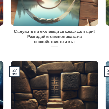
Сънувате ли люлеещи се хамаксалтъри?
Разгадайте символиката на
спокойствието и вът
27
юли
ю