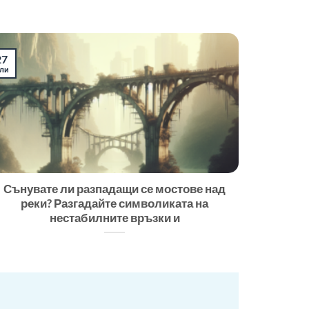
27
ли
Сънувате ли разпадащи се мостове над
реки? Разгадайте символиката на
нестабилните връзки и