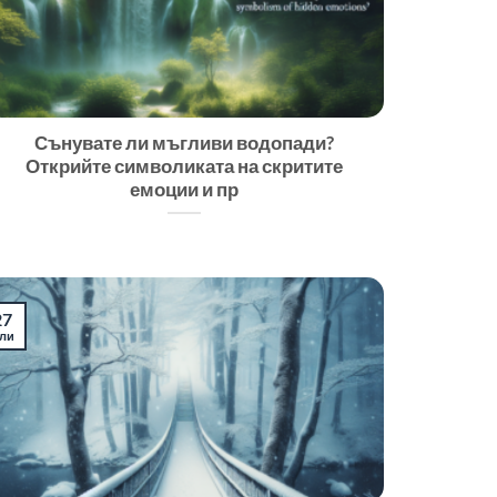
Сънувате ли мъгливи водопади?
Открийте символиката на скритите
емоции и пр
27
ли