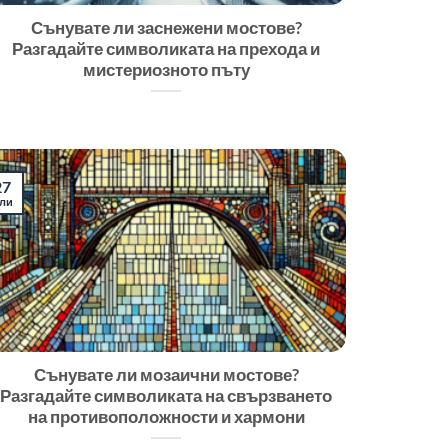
Сънувате ли заснежени мостове?
Разгадайте символиката на прехода и
мистериозното пъту
27
ли
Сънувате ли мозаични мостове?
Разгадайте символиката на свързването
на противоположности и хармони