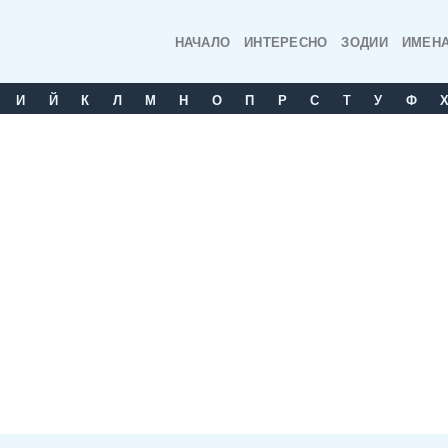
НАЧАЛО
ИНТЕРЕСНО
ЗОДИИ
ИМЕН
И
Й
К
Л
М
Н
О
П
Р
С
T
У
Ф