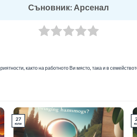
Съновник: Арсенал
иятности, както на работното Ви място, така и в семействот
27
юли
ю