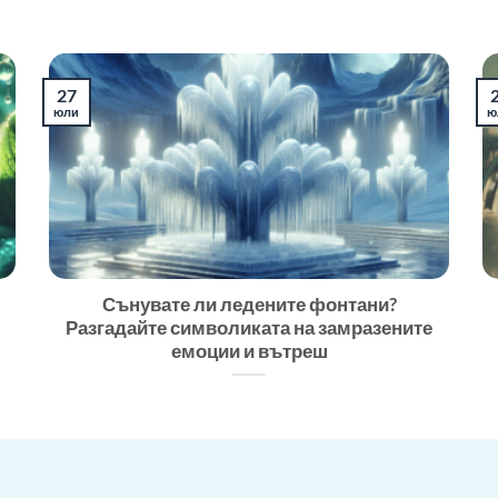
27
юли
ю
Сънувате ли ледените фонтани?
Разгадайте символиката на замразените
емоции и вътреш