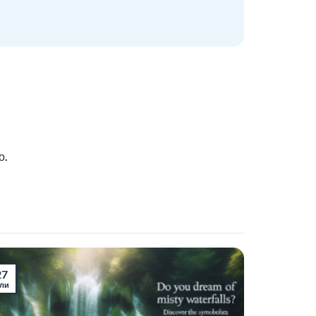
о.
27
ли