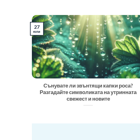
27
юли
Сънувате ли звънтящи капки роса?
Разгадайте символиката на утринната
свежест и новите