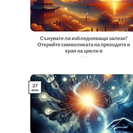
Сънувате ли избледняващи залези?
Открийте символиката на преходите и
края на цикли в
27
юли