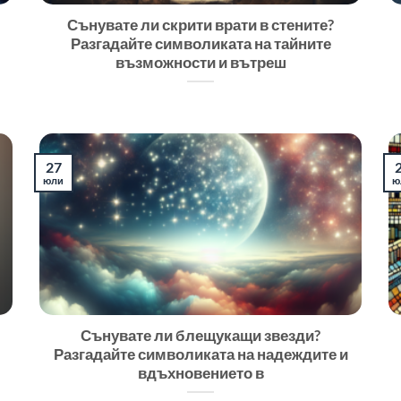
Сънувате ли скрити врати в стените?
Разгадайте символиката на тайните
възможности и вътреш
27
юли
ю
Сънувате ли блещукащи звезди?
Разгадайте символиката на надеждите и
вдъхновението в