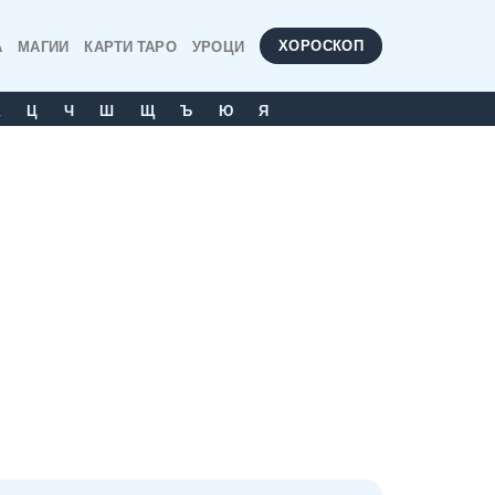
ХОРОСКОП
А
МАГИИ
КАРТИ ТАРО
УРОЦИ
Х
Ц
Ч
Ш
Щ
Ъ
Ю
Я