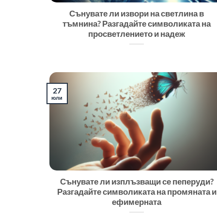
Сънувате ли извори на светлина в
тъмнина? Разгадайте символиката на
просветлението и надеж
27
юли
Сънувате ли изплъзващи се пеперуди?
Разгадайте символиката на промяната и
ефимерната