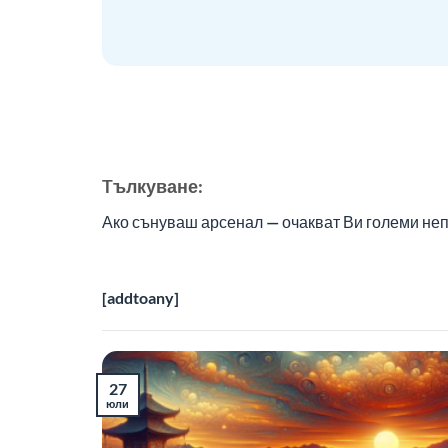
Tълкуване:
Ако сънуваш арсенал — очакват Ви големи непр
[addtoany]
27
юли