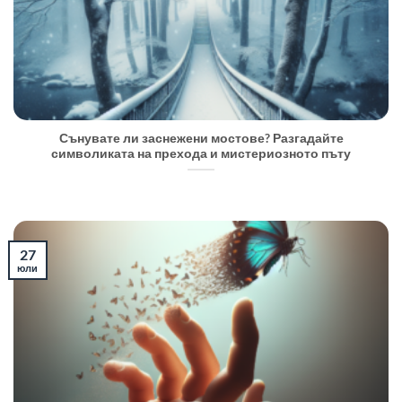
Сънувате ли заснежени мостове? Разгадайте
символиката на прехода и мистериозното пъту
27
юли