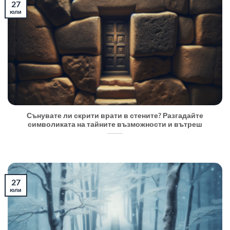
27
юли
Сънувате ли скрити врати в стените? Разгадайте
символиката на тайните възможности и вътреш
27
юли