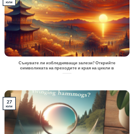
юли
Сънувате ли избледняващи залези? Открийте
символиката на преходите и края на цикли в
27
юли