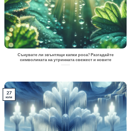
Сънувате ли звънтящи капки роса? Разгадайте
символиката на утринната свежест и новите
27
юли