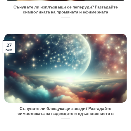
Сънувате ли изплъзващи се пеперуди? Разгадайте
символиката на промяната и ефимерната
27
юли
Сънувате ли блещукащи звезди? Разгадайте
символиката на надеждите и вдъхновението в