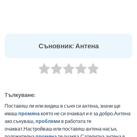
Съновник: Антена
Tълкуване:
Поставяш ли или видиш в съня си антена, значи ще
имаш
промяна
която не си очаквал и е за добро.Антена
ако сънуваш,
проблеми
в работата те
очакват.Настройваш или поставяш антена насън,
положителна
промяна
те очаква.Сателитна антена в