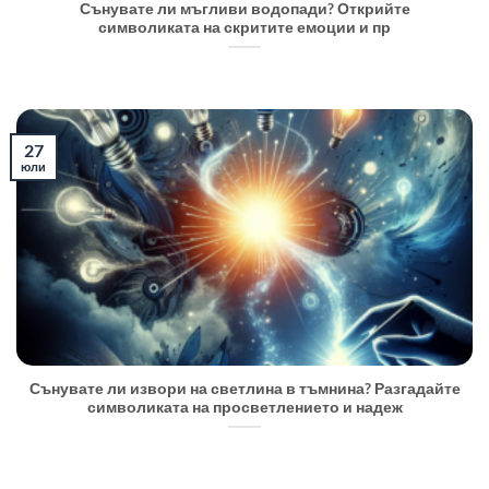
Сънувате ли мъгливи водопади? Открийте
символиката на скритите емоции и пр
27
юли
Сънувате ли извори на светлина в тъмнина? Разгадайте
символиката на просветлението и надеж