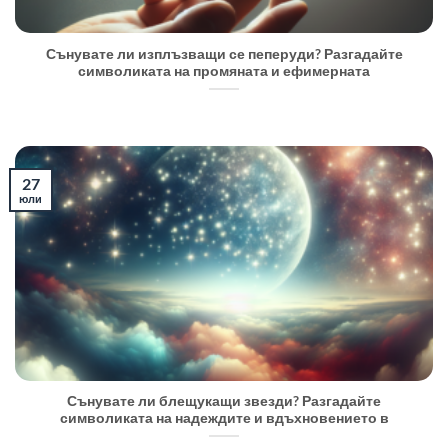
Сънувате ли изплъзващи се пеперуди? Разгадайте
символиката на промяната и ефимерната
27
юли
Сънувате ли блещукащи звезди? Разгадайте
символиката на надеждите и вдъхновението в