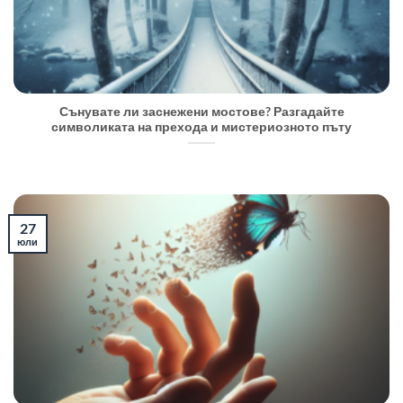
Сънувате ли заснежени мостове? Разгадайте
символиката на прехода и мистериозното пъту
27
юли