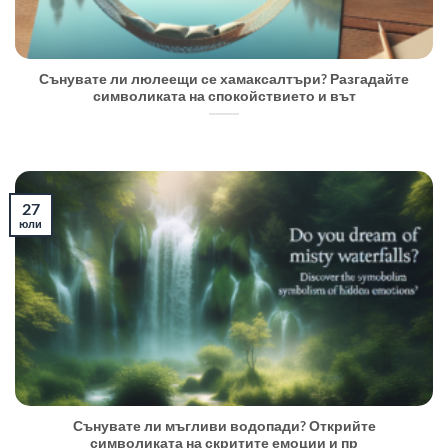
Сънувате ли люлеещи се хамаксалтъри? Разгадайте
символиката на спокойствието и вът
27
юли
Сънувате ли мъгливи водопади? Открийте
символиката на скритите емоции и пр