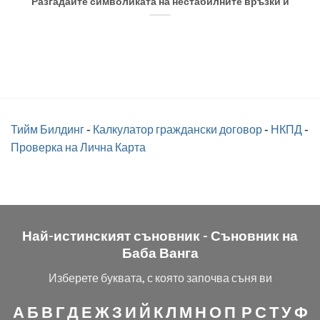
Разгадайте символиката на нестабилните връзки и
Тийм Билдинг
-
Калкулатор граждански договор
-
НКПД
-
Проверка на Лична Карта
Най-истинският съновник -
Съновник на
Баба Ванга
Изберете буквата, с която започва съня ви
А
Б
В
Г
Д
Е
Ж
З
И
Й
К
Л
М
Н
О
П
Р
С
Т
У
Ф