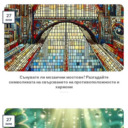
27
юли
Сънувате ли мозаични мостове? Разгадайте
символиката на свързването на противоположности и
хармони
27
юли