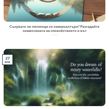
Сънувате ли люлеещи се хамаксалтъри? Разгадайте
символиката на спокойствието и вът
27
юли