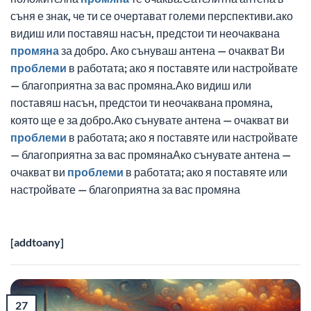
съня е знак, че ти се очертават големи перспективи.ако
видиш или поставяш насън, предстои ти неочаквана
промяна
за добро. Ако сънуваш антена — очакват Ви
проблеми
в работата; ако я поставяте или настройвате
— благоприятна за вас промяна.Ако видиш или
поставяш насън, предстои ти неочаквана промяна,
която ще е за добро.Ако сънувате антена — очакват ви
проблеми
в работата; ако я поставяте или настройвате
— благоприятна за вас промянаАко сънувате антена —
очакват ви
проблеми
в работата; ако я поставяте или
настройвате — благоприятна за вас промяна
[addtoany]
27