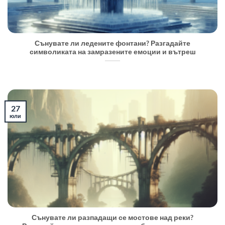
Сънувате ли ледените фонтани? Разгадайте
символиката на замразените емоции и вътреш
27
юли
Сънувате ли разпадащи се мостове над реки?