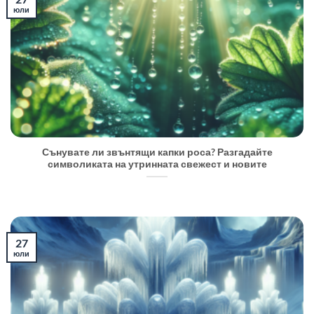
юли
Сънувате ли звънтящи капки роса? Разгадайте
символиката на утринната свежест и новите
27
юли