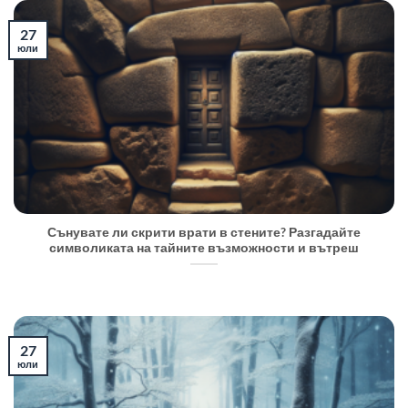
27
юли
Сънувате ли скрити врати в стените? Разгадайте
символиката на тайните възможности и вътреш
27
юли