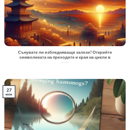
Сънувате ли избледняващи залези? Открийте
символиката на преходите и края на цикли в
27
юли