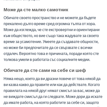
Може да сте малко самотник
Обичате своето пространство и не можете да бъдете
прекалено дълго време сред огромна тълпа от хора.
Може да изглежда, че сте екстровертни и ориентирани
към обществото, но вие също така жадувате за своето
време за усамотение. Умеете да създавате общности,
но може би предпочитате да се свързвате с всички
отдалеч. Вероятно това е причината, поради която сте
толкова умели в работата със социалните медии.
Обичате да сте сами на себе си шеф
Няма нещо, което да ви дразни повече от това някой да
ви казва какво да правите или как да действате. Когато
правилата на някой друг нямат смисъл за вас, може да
не виждате смисъл да ги следвате. Може дори да искате
да имате работа, на която работите за себе си, защото