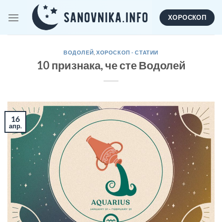
Skip
ХОРОСКОП
to
content
ВОДОЛЕЙ
,
ХОРОСКОП - СТАТИИ
10 признака, че сте Водолей
16
апр.