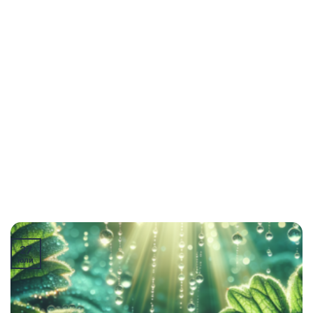
27
юли