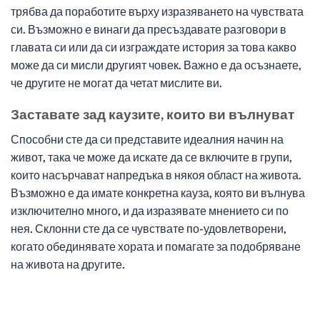
трябва да поработите върху изразяването на чувствата
си. Възможно е винаги да пресъздавате разговори в
главата си или да си изграждате история за това какво
може да си мисли другият човек. Важно е да осъзнаете,
че другите не могат да четат мислите ви.
Заставате зад каузите, които ви вълнуват
Способни сте да си представите идеалния начин на
живот, така че може да искате да се включите в групи,
които насърчават напредъка в някоя област на живота.
Възможно е да имате конкретна кауза, която ви вълнува
изключително много, и да изразявате мнението си по
нея. Склонни сте да се чувствате по-удовлетворени,
когато обединявате хората и помагате за подобряване
на живота на другите.