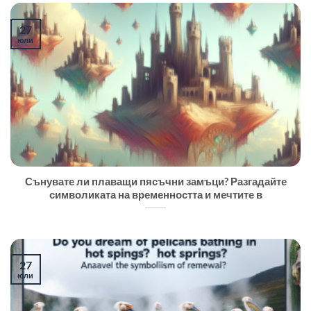
27
юли
Сънувате ли плаващи пясъчни замъци? Разгадайте
символиката на временността и мечтите в
27
юли