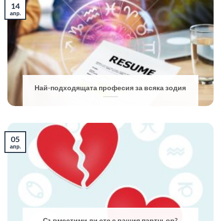
14
апр.
Най-подходящата професия за всяка зодия
05
апр.
Съвместими ли сте с вашия партньор?