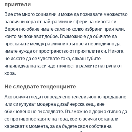
приятели
Вие сте много социални и може да познавате множество
различни хора от най-различни сфери на живота си.
Вероятно обаче имате само няколко избрани приятели,
които ви познават добре. Възможно е да обичате да
прескачате между различни кръгове и периодично да
имате нужда от пространство от приятелите си. Никога
не искате да се чувствате така, сякаш губите
индивидуалната си идентичност в рамките на група от
хора.
Не следвате тенденциите
Ако всички гледат определено телевизионно предаване
или си купуват модерна дизайнерска вещ, вие
обикновено не ги следвате. Възможно е дори активно да
се противопоставяте на това, което всички останали
харесват в момента, за да бъдете своя собствена