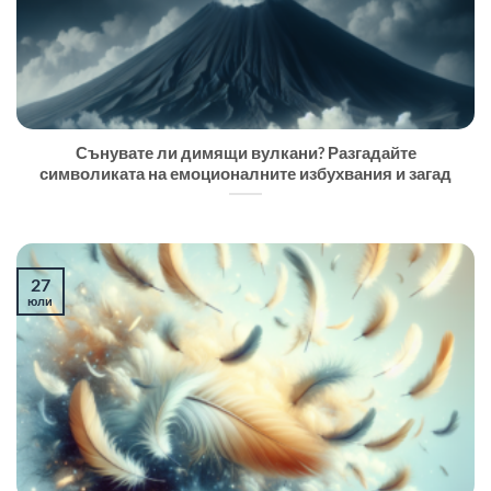
Сънувате ли димящи вулкани? Разгадайте
символиката на емоционалните избухвания и загад
27
юли