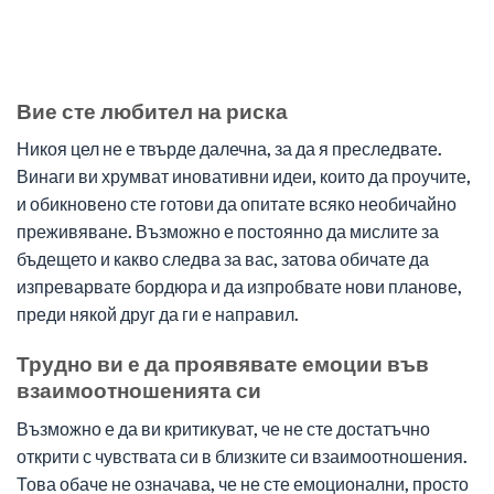
Вие сте любител на риска
Никоя цел не е твърде далечна, за да я преследвате.
Винаги ви хрумват иновативни идеи, които да проучите,
и обикновено сте готови да опитате всяко необичайно
преживяване. Възможно е постоянно да мислите за
бъдещето и какво следва за вас, затова обичате да
изпреварвате бордюра и да изпробвате нови планове,
преди някой друг да ги е направил.
Трудно ви е да проявявате емоции във
взаимоотношенията си
Възможно е да ви критикуват, че не сте достатъчно
открити с чувствата си в близките си взаимоотношения.
Това обаче не означава, че не сте емоционални, просто