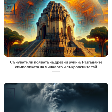
27
юли
Сънувате ли появата на древни руини? Разгадайте
символиката на миналото и съкровените тай
27
юли