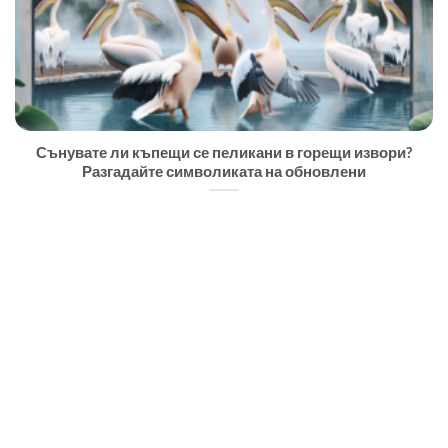
Сънувате ли къпещи се пеликани в горещи извори?
Разгадайте символиката на обновлени