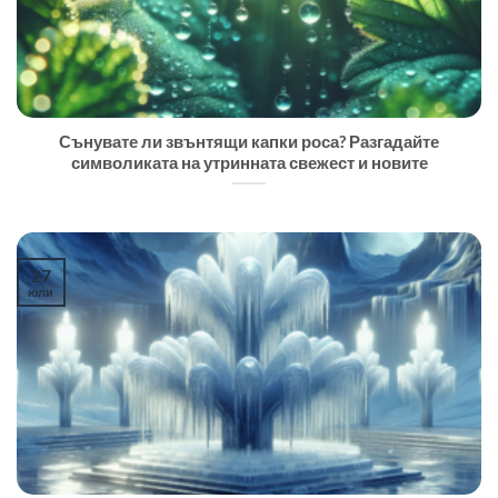
Сънувате ли звънтящи капки роса? Разгадайте
символиката на утринната свежест и новите
27
юли