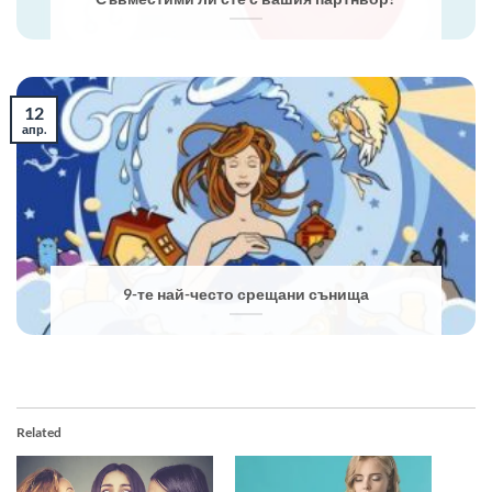
12
апр.
9-те най-често срещани сънища
Related