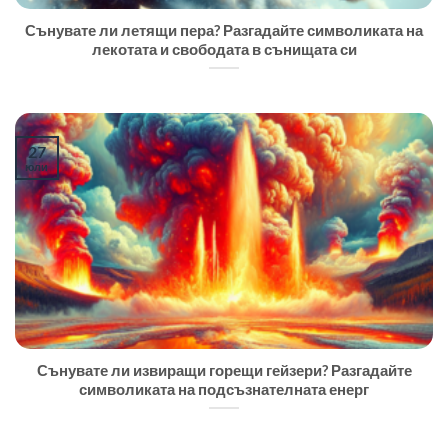
Сънувате ли летящи пера? Разгадайте символиката на
лекотата и свободата в сънищата си
27
юли
Сънувате ли извиращи горещи гейзери? Разгадайте
символиката на подсъзнателната енерг