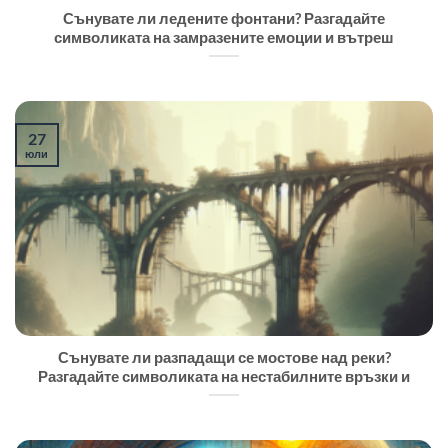
Сънувате ли ледените фонтани? Разгадайте
символиката на замразените емоции и вътреш
27
юли
Сънувате ли разпадащи се мостове над реки?
Разгадайте символиката на нестабилните връзки и