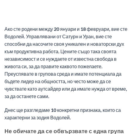
Ако сте родени между 20 януари и 18 февруари, вие сте
Водолей. Управлявани от Сатурн и Уран, вие сте
способни да насочите своя уникален и новаторски дух
към продуктивна работа. Цените също така своята
независимост и се нуждаете от известна свобода в
живота си, за да правите каквото пожелаете.
Преуспявате в групова среда и имате потенциала да
бъдете лидер на общността, но често може да се
чувствате като аутсайдер или да имате нужда от време,
за да останете сами.
Днес ще разгледаме 10 конкретни признака, които са
характерни за зодия Водолей.
Не обичате да се обвързвате с една група