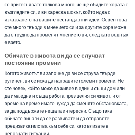
се притеснявате толкова много, че ще обидите хората с
възгледите си, и ви харесва шокът, който идва с
изказването на вашите нестандартни идеи. Освен това
сте много твърди в мнението си и за другите хора може
да е трудно да променят мнението ви, след като веднъж
е взето.
Обичате в живота ви да се случват
постоянни промени
Когато животът ви започне да ви се струва твърде
рутинен, ви се иска да направите големи промени. Не
сте човек, който може да живее в един и същи дом или
да има една и съща работа през целия си живот, и от
време на време имате нужда да сменяте обстановката,
за да поддържате нещата интересни. Също така
обичате винаги да се развивате и да отправяте
предизвикателства към себе си, като влизате в
непознати ситуации.