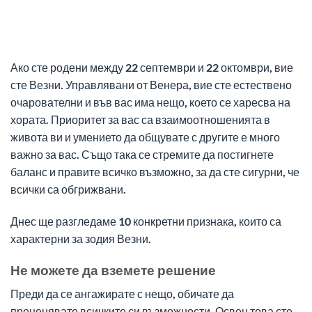
Ако сте родени между 22 септември и 22 октомври, вие
сте Везни. Управлявани от Венера, вие сте естествено
очарователни и във вас има нещо, което се харесва на
хората. Приоритет за вас са взаимоотношенията в
живота ви и умението да общувате с другите е много
важно за вас. Също така се стремите да постигнете
баланс и правите всичко възможно, за да сте сигурни, че
всички са обгрижвани.
Днес ще разгледаме 10 конкретни признака, които са
характерни за зодия Везни.
Не можете да вземете решение
Преди да се ангажирате с нещо, обичате да
преценявате всичките си възможности. Освен това сте