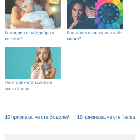
Коя зодия е най-добра в
Коя зодия изневерява най-
леглото?
много?
Най-голямата тайна на
всяка Зодия
10 признака, че сте Водолей
10 признака, че сте Телец