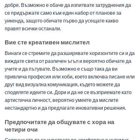
добре. Възможно е обаче да изпитвате затруднения да
се придържате само към един набор от планове за
уикенда, защото обичате първо да усещате какво
правят всички останали.
Вие сте креативен мислител
Винаги се стремите да разширявате хоризонтите си и да
виждате света от различен ъгъл и вероятно обичате да
учите и да пътувате. Възможно е също така да ви
привлича професия или хоби, което включва писане или
друг вид визуална комуникация, където можете да
споделяте идеите си. Дори и да не се възприемате като
артистична личност, вероятно умеете да мислите
нестандартно и да предлагате иновативни решения.
Предпочитате да общувате с хора на
четири очи
Склонни сте да се чувствате по-комфортно в интимна