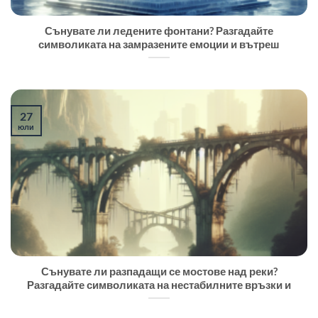
Сънувате ли ледените фонтани? Разгадайте
символиката на замразените емоции и вътреш
27
юли
Сънувате ли разпадащи се мостове над реки?
Разгадайте символиката на нестабилните връзки и