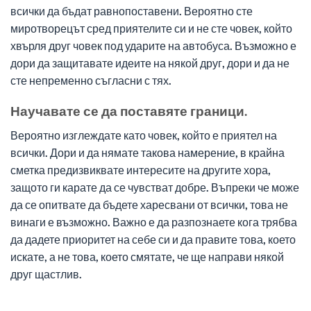
всички да бъдат равнопоставени. Вероятно сте
миротворецът сред приятелите си и не сте човек, който
хвърля друг човек под ударите на автобуса. Възможно е
дори да защитавате идеите на някой друг, дори и да не
сте непременно съгласни с тях.
Научавате се да поставяте граници.
Вероятно изглеждате като човек, който е приятел на
всички. Дори и да нямате такова намерение, в крайна
сметка предизвиквате интересите на другите хора,
защото ги карате да се чувстват добре. Въпреки че може
да се опитвате да бъдете харесвани от всички, това не
винаги е възможно. Важно е да разпознаете кога трябва
да дадете приоритет на себе си и да правите това, което
искате, а не това, което смятате, че ще направи някой
друг щастлив.