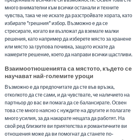
много внимателни към всички останали и техните
чувства, така че не искате да разстройвате хората, като
избирате “грешния” избор. Възможно е да се
стресирате, когато ви възложат да вземате малки
решения, като например да изберете място за хранене
или място за групова почивка, защото искате да
намерите решение, което да направи всички щастливи.
Взаимоотношенията са мястото, където се
научават най-големите уроци
Възможно е да предпочитате да сте във връзка,
отколкото да сте сами, и да чувствате, че наличието на
партньор до вас ви помага да се балансирате. Освен
това сте много наясно с нуждите на другите и полагате
много усилия, за да накарате нещата да работят. На
свой ред близките ви приятелства и романтичните ви
отношения може да ви помогнат да станете по-