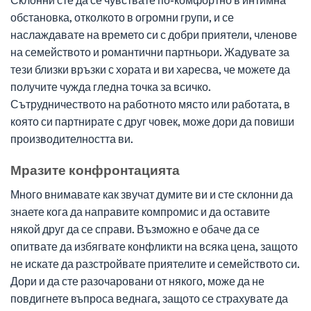
обстановка, отколкото в огромни групи, и се
наслаждавате на времето си с добри приятели, членове
на семейството и романтични партньори. Жадувате за
тези близки връзки с хората и ви харесва, че можете да
получите чужда гледна точка за всичко.
Сътрудничеството на работното място или работата, в
която си партнирате с друг човек, може дори да повиши
производителността ви.
Мразите конфронтацията
Много внимавате как звучат думите ви и сте склонни да
знаете кога да направите компромис и да оставите
някой друг да се справи. Възможно е обаче да се
опитвате да избягвате конфликти на всяка цена, защото
не искате да разстройвате приятелите и семейството си.
Дори и да сте разочаровани от някого, може да не
повдигнете въпроса веднага, защото се страхувате да