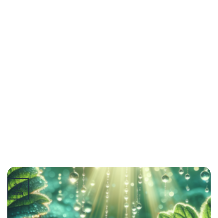
27
юли