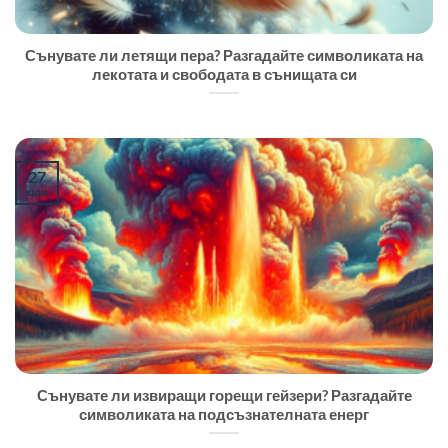
Сънувате ли летящи пера? Разгадайте символиката на
лекотата и свободата в сънищата си
27
юли
Сънувате ли извиращи горещи гейзери? Разгадайте
символиката на подсъзнателната енерг