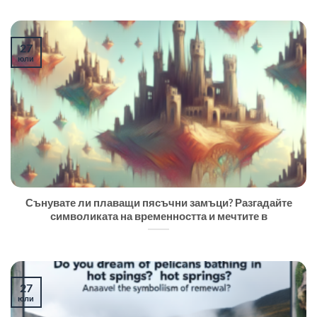
27
юли
Сънувате ли плаващи пясъчни замъци? Разгадайте
символиката на временността и мечтите в
27
юли