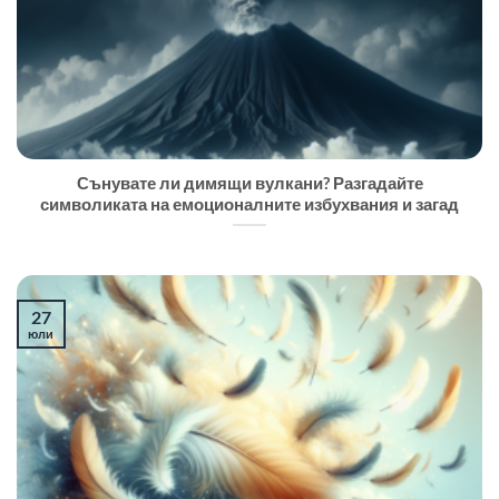
Сънувате ли димящи вулкани? Разгадайте
символиката на емоционалните избухвания и загад
27
юли