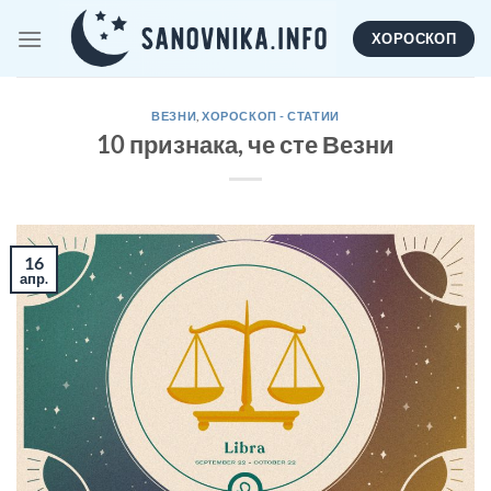
Skip
ХОРОСКОП
to
content
ВЕЗНИ
,
ХОРОСКОП - СТАТИИ
10 признака, че сте Везни
16
апр.