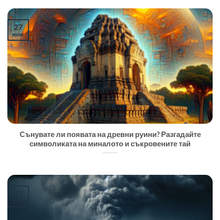
27
юли
Сънувате ли появата на древни руини? Разгадайте
символиката на миналото и съкровените тай
27
юли