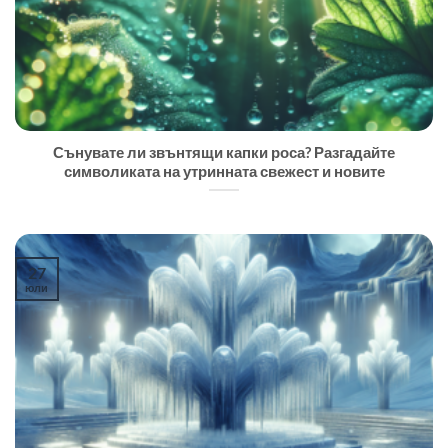
Сънувате ли звънтящи капки роса? Разгадайте
символиката на утринната свежест и новите
27
юли