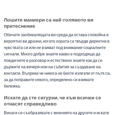
Лошите маниери са най-голямото ви
притеснение
Обичате заобикалящата ви среда да остава спокойна и
вероятно ви дразни, когато хората са твърде директни в
чувствата си или не взимат под внимание социалните
сигнали. Много добре знаете какво е подходящо да
повдигнете в разговор и естествено знаете как да се
държите на вечеря или на събития за създаване на
контакти. Въпреки че никога не бихте излезли от пътя си,
за да поправите някого, определено си взимате
бележка.
Искате да сте сигурни, че към всички се
отнасят справедливо
Винаги се съобразявате с мнението на другите и искате