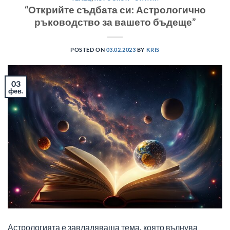
“Открийте съдбата си: Астрологично
ръководство за вашето бъдеще”
POSTED ON
03.02.2023
BY
KRIS
03
фев.
Астрологията е завладяваща тема, която вълнува