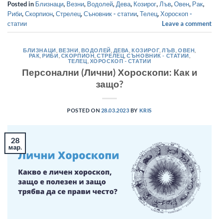
Posted in
Близнаци
,
Везни
,
Водолей
,
Дева
,
Козирог
,
Лъв
,
Овен
,
Рак
,
Риби
,
Скорпион
,
Стрелец
,
Съновник - статии
,
Телец
,
Хороскоп -
статии
Leave a comment
БЛИЗНАЦИ
,
ВЕЗНИ
,
ВОДОЛЕЙ
,
ДЕВА
,
КОЗИРОГ
,
ЛЪВ
,
ОВЕН
,
РАК
,
РИБИ
,
СКОРПИОН
,
СТРЕЛЕЦ
,
СЪНОВНИК - СТАТИИ
,
ТЕЛЕЦ
,
ХОРОСКОП - СТАТИИ
Персонални (Лични) Хороскопи: Как и
защо?
POSTED ON
28.03.2023
BY
KRIS
28
мар.