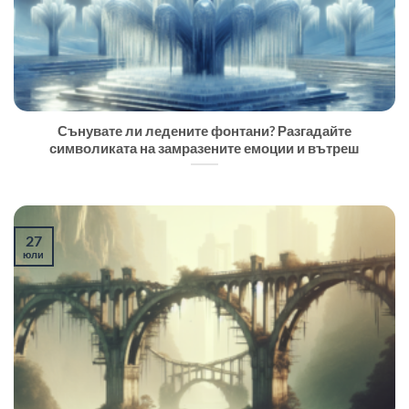
Сънувате ли ледените фонтани? Разгадайте
символиката на замразените емоции и вътреш
27
юли