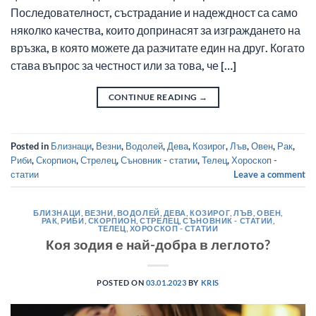
Последователност, състрадание и надеждност са само
няколко качества, които допринасят за изграждането на
връзка, в която можете да разчитате един на друг. Когато
става въпрос за честност или за това, че […]
CONTINUE READING
→
Posted in
Близнаци
,
Везни
,
Водолей
,
Дева
,
Козирог
,
Лъв
,
Овен
,
Рак
,
Риби
,
Скорпион
,
Стрелец
,
Съновник - статии
,
Телец
,
Хороскоп -
статии
Leave a comment
БЛИЗНАЦИ
,
ВЕЗНИ
,
ВОДОЛЕЙ
,
ДЕВА
,
КОЗИРОГ
,
ЛЪВ
,
ОВЕН
,
РАК
,
РИБИ
,
СКОРПИОН
,
СТРЕЛЕЦ
,
СЪНОВНИК - СТАТИИ
,
ТЕЛЕЦ
,
ХОРОСКОП - СТАТИИ
Коя зодия е най-добра в леглото?
POSTED ON
03.01.2023
BY
KRIS