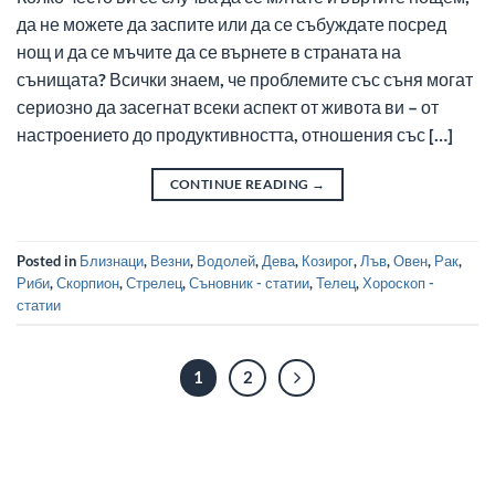
да не можете да заспите или да се събуждате посред
нощ и да се мъчите да се върнете в страната на
сънищата? Всички знаем, че проблемите със съня могат
сериозно да засегнат всеки аспект от живота ви – от
настроението до продуктивността, отношения със […]
CONTINUE READING
→
Posted in
Близнаци
,
Везни
,
Водолей
,
Дева
,
Козирог
,
Лъв
,
Овен
,
Рак
,
Риби
,
Скорпион
,
Стрелец
,
Съновник - статии
,
Телец
,
Хороскоп -
статии
1
2