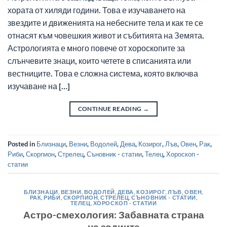
хората от хиляди години. Това е изучаването на
звездите и движенията на небесните тела и как те се
отнасят към човешкия живот и събитията на Земята.
Астрологията е много повече от хороскопите за
слънчевите знаци, които четете в списанията или
вестниците. Това е сложна система, която включва
изучаване на […]
CONTINUE READING
→
Posted in
Близнаци
,
Везни
,
Водолей
,
Дева
,
Козирог
,
Лъв
,
Овен
,
Рак
,
Риби
,
Скорпион
,
Стрелец
,
Съновник - статии
,
Телец
,
Хороскоп -
статии
БЛИЗНАЦИ
,
ВЕЗНИ
,
ВОДОЛЕЙ
,
ДЕВА
,
КОЗИРОГ
,
ЛЪВ
,
ОВЕН
,
РАК
,
РИБИ
,
СКОРПИОН
,
СТРЕЛЕЦ
,
СЪНОВНИК - СТАТИИ
,
ТЕЛЕЦ
,
ХОРОСКОП - СТАТИИ
Астро-смехология: Забавната страна
на зодиите