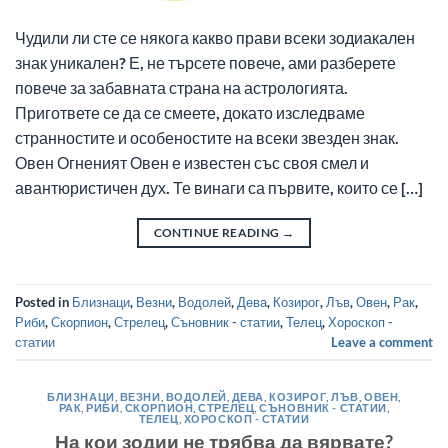
Чудили ли сте се някога какво прави всеки зодиакален
знак уникален? Е, не търсете повече, ами разберете
повече за забавната страна на астрологията.
Пригответе се да се смеете, докато изследваме
странностите и особеностите на всеки звезден знак.
Овен Огненият Овен е известен със своя смел и
авантюристичен дух. Те винаги са първите, които се […]
CONTINUE READING
→
Posted in
Близнаци
,
Везни
,
Водолей
,
Дева
,
Козирог
,
Лъв
,
Овен
,
Рак
,
Риби
,
Скорпион
,
Стрелец
,
Съновник - статии
,
Телец
,
Хороскоп -
статии
Leave a comment
БЛИЗНАЦИ
,
ВЕЗНИ
,
ВОДОЛЕЙ
,
ДЕВА
,
КОЗИРОГ
,
ЛЪВ
,
ОВЕН
,
РАК
,
РИБИ
,
СКОРПИОН
,
СТРЕЛЕЦ
,
СЪНОВНИК - СТАТИИ
,
ТЕЛЕЦ
,
ХОРОСКОП - СТАТИИ
На кои зодии не трябва да вярвате?