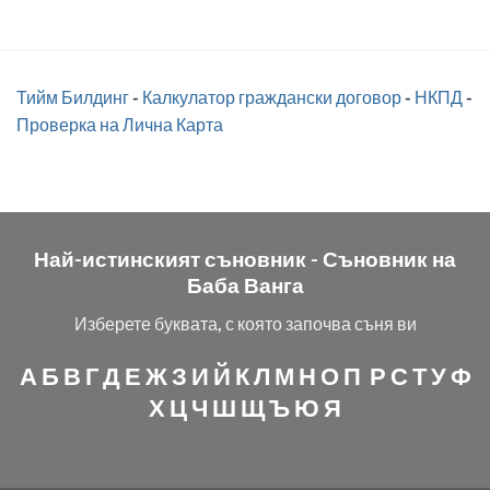
Тийм Билдинг
-
Калкулатор граждански договор
-
НКПД
-
Проверка на Лична Карта
Най-истинският съновник -
Съновник на
Баба Ванга
Изберете буквата, с която започва съня ви
А
Б
В
Г
Д
Е
Ж
З
И
Й
К
Л
М
Н
О
П
Р
С
Т
У
Ф
Х
Ц
Ч
Ш
Щ
Ъ
Ю
Я