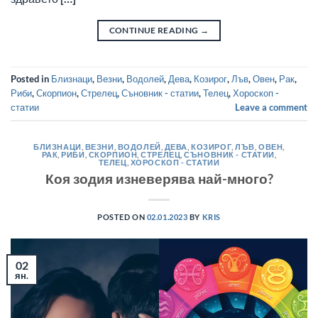
CONTINUE READING
→
Posted in
Близнаци
,
Везни
,
Водолей
,
Дева
,
Козирог
,
Лъв
,
Овен
,
Рак
,
Риби
,
Скорпион
,
Стрелец
,
Съновник - статии
,
Телец
,
Хороскоп -
статии
Leave a comment
БЛИЗНАЦИ
,
ВЕЗНИ
,
ВОДОЛЕЙ
,
ДЕВА
,
КОЗИРОГ
,
ЛЪВ
,
ОВЕН
,
РАК
,
РИБИ
,
СКОРПИОН
,
СТРЕЛЕЦ
,
СЪНОВНИК - СТАТИИ
,
ТЕЛЕЦ
,
ХОРОСКОП - СТАТИИ
Коя зодия изневерява най-много?
POSTED ON
02.01.2023
BY
KRIS
02
ян.