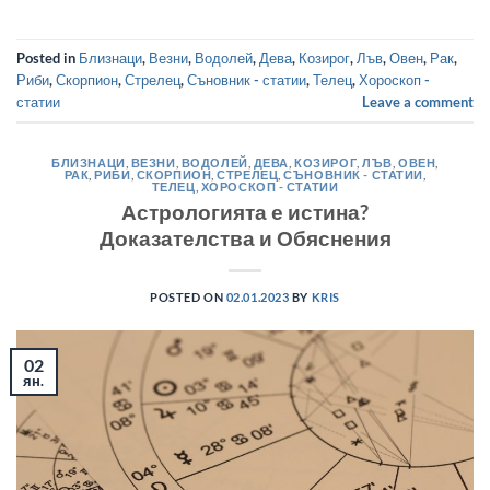
Posted in
Близнаци
,
Везни
,
Водолей
,
Дева
,
Козирог
,
Лъв
,
Овен
,
Рак
,
Риби
,
Скорпион
,
Стрелец
,
Съновник - статии
,
Телец
,
Хороскоп -
статии
Leave a comment
БЛИЗНАЦИ
,
ВЕЗНИ
,
ВОДОЛЕЙ
,
ДЕВА
,
КОЗИРОГ
,
ЛЪВ
,
ОВЕН
,
РАК
,
РИБИ
,
СКОРПИОН
,
СТРЕЛЕЦ
,
СЪНОВНИК - СТАТИИ
,
ТЕЛЕЦ
,
ХОРОСКОП - СТАТИИ
Астрологията е истина?
Доказателства и Обяснения
POSTED ON
02.01.2023
BY
KRIS
02
ян.