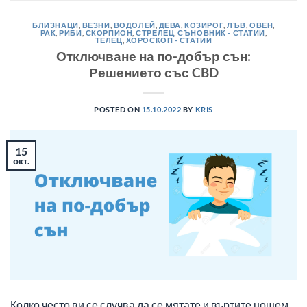
БЛИЗНАЦИ
,
ВЕЗНИ
,
ВОДОЛЕЙ
,
ДЕВА
,
КОЗИРОГ
,
ЛЪВ
,
ОВЕН
,
РАК
,
РИБИ
,
СКОРПИОН
,
СТРЕЛЕЦ
,
СЪНОВНИК - СТАТИИ
,
ТЕЛЕЦ
,
ХОРОСКОП - СТАТИИ
Отключване на по-добър сън:
Решението със CBD
POSTED ON
15.10.2022
BY
KRIS
15
окт.
Колко често ви се случва да се мятате и въртите нощем,