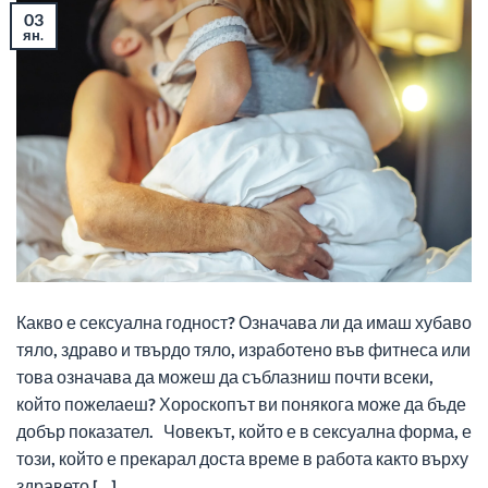
03
ян.
Какво е сексуална годност? Означава ли да имаш хубаво
тяло, здраво и твърдо тяло, изработено във фитнеса или
това означава да можеш да съблазниш почти всеки,
който пожелаеш? Хороскопът ви понякога може да бъде
добър показател. Човекът, който е в сексуална форма, е
този, който е прекарал доста време в работа както върху
здравето […]