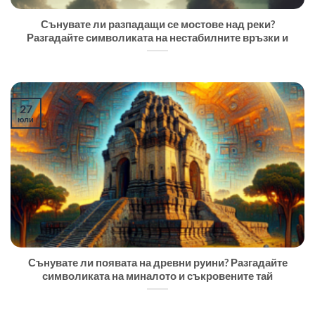
Сънувате ли разпадащи се мостове над реки?
Разгадайте символиката на нестабилните връзки и
27
юли
Сънувате ли появата на древни руини? Разгадайте
символиката на миналото и съкровените тай