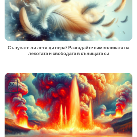
Сънувате ли летящи пера? Разгадайте символиката на
лекотата и свободата в сънищата си
27
юли