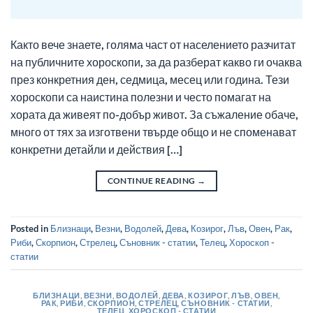
Както вече знаете, голяма част от населението разчитат
на публичните хороскопи, за да разберат какво ги очаква
през конкретния ден, седмица, месец или година. Тези
хороскопи са наистина полезни и често помагат на
хората да живеят по-добър живот. За съжаление обаче,
много от тях за изготвени твърде общо и не споменават
конкретни детайли и действия […]
CONTINUE READING
→
Posted in
Близнаци
,
Везни
,
Водолей
,
Дева
,
Козирог
,
Лъв
,
Овен
,
Рак
,
Риби
,
Скорпион
,
Стрелец
,
Съновник - статии
,
Телец
,
Хороскоп -
статии
БЛИЗНАЦИ
,
ВЕЗНИ
,
ВОДОЛЕЙ
,
ДЕВА
,
КОЗИРОГ
,
ЛЪВ
,
ОВЕН
,
РАК
,
РИБИ
,
СКОРПИОН
,
СТРЕЛЕЦ
,
СЪНОВНИК - СТАТИИ
,
ТЕЛЕЦ
,
ХОРОСКОП - СТАТИИ