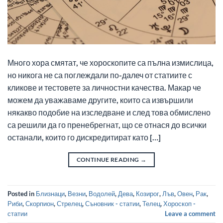
Много хора смятат, че хороскопите са пълна измислица,
но никога не са поглеждали по-далеч от статиите с
кликове и тестовете за личностни качества. Макар че
можем да уважаваме другите, които са извършили
някакво подобие на изследване и след това обмислено
са решили да го пренебрегнат, що се отнася до всички
останали, които го дискредитират като […]
CONTINUE READING
→
Posted in
Близнаци
,
Везни
,
Водолей
,
Дева
,
Козирог
,
Лъв
,
Овен
,
Рак
,
Риби
,
Скорпион
,
Стрелец
,
Съновник - статии
,
Телец
,
Хороскоп -
статии
Leave a comment