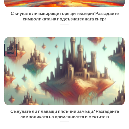
Сънувате ли извиращи горещи гейзери? Разгадайте
символиката на подсъзнателната енерг
27
юли
Сънувате ли плаващи пясъчни замъци? Разгадайте
символиката на временността и мечтите в