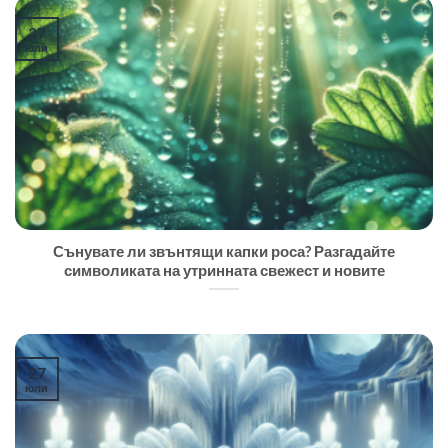
27
юли
Сънувате ли звънтящи капки роса? Разгадайте
символиката на утринната свежест и новите
27
юли