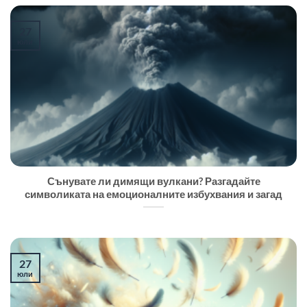
27
юли
Сънувате ли димящи вулкани? Разгадайте
символиката на емоционалните избухвания и загад
27
юли