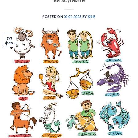
POSTED ON
03.02.2023
BY
KRIS
03
фев.