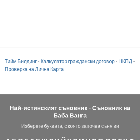
Тийм Билдинг
-
Калкулатор граждански договор
-
НКПД
-
Проверка на Лична Карта
Най-истинският съновник -
Съновник на
Баба Ванга
Изберете буквата, с която започва съня ви