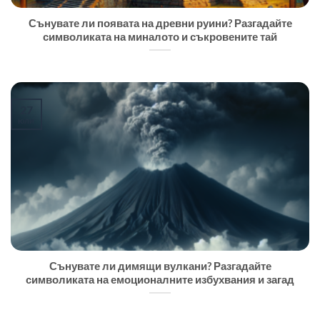
Сънувате ли появата на древни руини? Разгадайте
символиката на миналото и съкровените тай
27
юли
Сънувате ли димящи вулкани? Разгадайте
символиката на емоционалните избухвания и загад