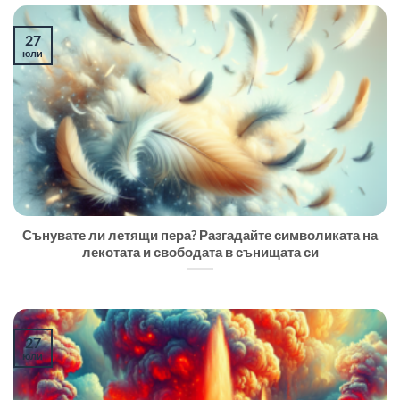
27
юли
Сънувате ли летящи пера? Разгадайте символиката на
лекотата и свободата в сънищата си
27
юли