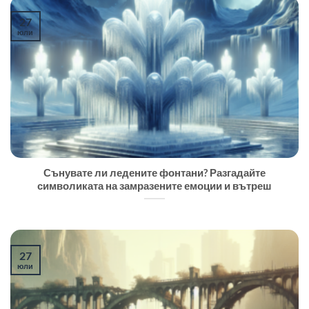
27
юли
Сънувате ли ледените фонтани? Разгадайте
символиката на замразените емоции и вътреш
27
юли