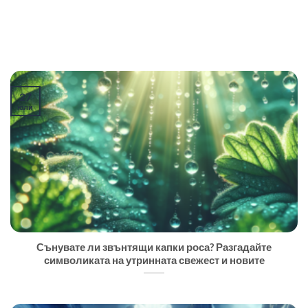
27
юли
Сънувате ли звънтящи капки роса? Разгадайте
символиката на утринната свежест и новите