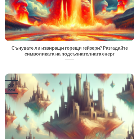
Сънувате ли извиращи горещи гейзери? Разгадайте
символиката на подсъзнателната енерг
27
юли