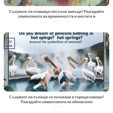
Сънувате ли плаващи пясъчни замъци? Разгадайте
символиката на временността и мечтите в
27
юли
Сънувате ли къпещи се пеликани в горещи извори?
Разгадайте символиката на обновлени