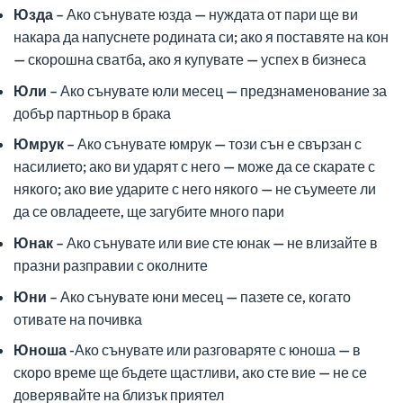
Юзда
– Ако сънувате юзда — нуждата от пари ще ви
накара да напуснете родината си; ако я поставяте на кон
— скорошна сватба, ако я купувате — успех в бизнеса
Юли
– Ако сънувате юли месец — предзнаменование за
добър партньор в брака
Юмрук
– Ако сънувате юмрук — този сън е свързан с
насилието; ако ви ударят с него — може да се скарате с
някого; ако вие ударите с него някого — не съумеете ли
да се овладеете, ще загубите много пари
Юнак
– Ако сънувате или вие сте юнак — не влизайте в
празни разправии с околните
Юни
– Ако сънувате юни месец — пазете се, когато
отивате на почивка
Юноша
-Ако сънувате или разговаряте с юноша — в
скоро време ще бъдете щастливи, ако сте вие — не се
доверявайте на близък приятел