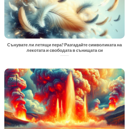
Сънувате ли летящи пера? Разгадайте символиката на
лекотата и свободата в сънищата си
27
юли