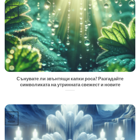
27
юли
Сънувате ли звънтящи капки роса? Разгадайте
символиката на утринната свежест и новите
27
юли