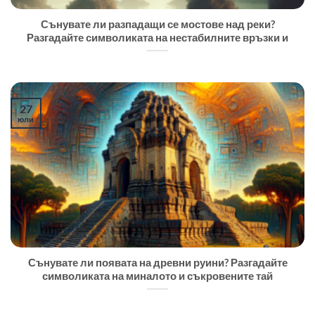
Сънувате ли разпадащи се мостове над реки?
Разгадайте символиката на нестабилните връзки и
27
юли
Сънувате ли появата на древни руини? Разгадайте
символиката на миналото и съкровените тай