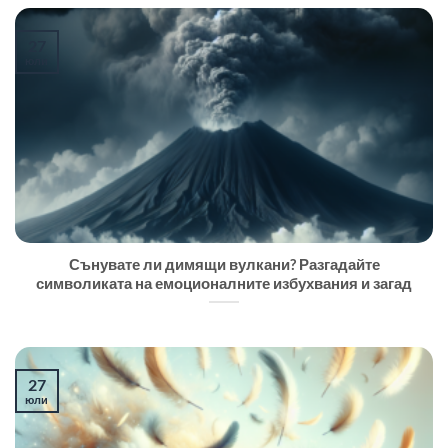
27
юли
Сънувате ли димящи вулкани? Разгадайте
символиката на емоционалните избухвания и загад
27
юли