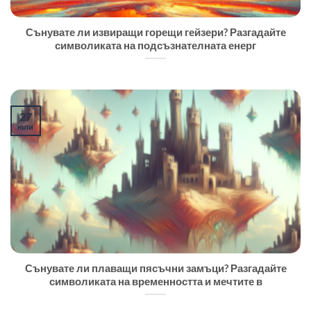
Сънувате ли извиращи горещи гейзери? Разгадайте
символиката на подсъзнателната енерг
27
юли
Сънувате ли плаващи пясъчни замъци? Разгадайте
символиката на временността и мечтите в