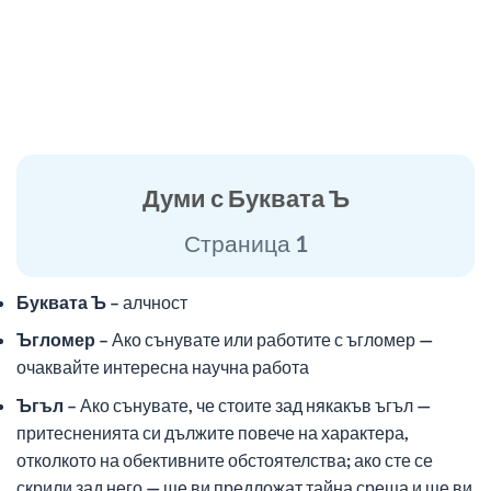
Думи с Буквата Ъ
Страница 1
Буквата Ъ
– алчност
Ъгломер
– Ако сънувате или работите с ъгломер —
очаквайте интересна научна работа
Ъгъл
– Ако сънувате, че стоите зад някакъв ъгъл —
притесненията си дължите повече на характера,
отколкото на обективните обстоятелства; ако сте се
скрили зад него — ще ви предложат тайна среща и ще ви