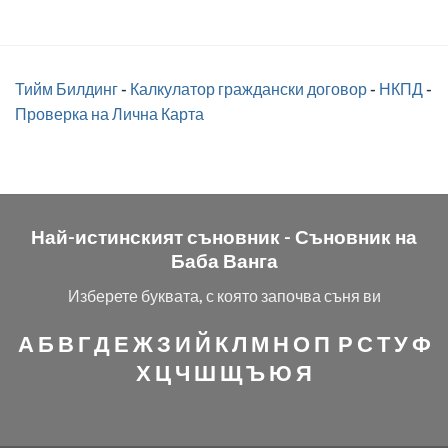
Тийм Билдинг
-
Калкулатор граждански договор
-
НКПД
-
Проверка на Лична Карта
Най-истинският съновник -
Съновник на
Баба Ванга
Изберете буквата, с която започва съня ви
А
Б
В
Г
Д
Е
Ж
З
И
Й
К
Л
М
Н
О
П
Р
С
Т
У
Ф
Х
Ц
Ч
Ш
Щ
Ъ
Ю
Я