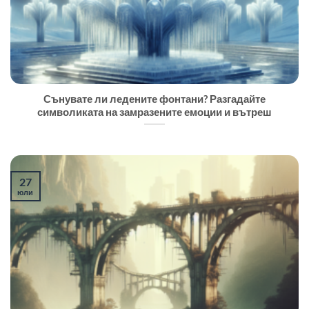
Сънувате ли ледените фонтани? Разгадайте
символиката на замразените емоции и вътреш
27
юли