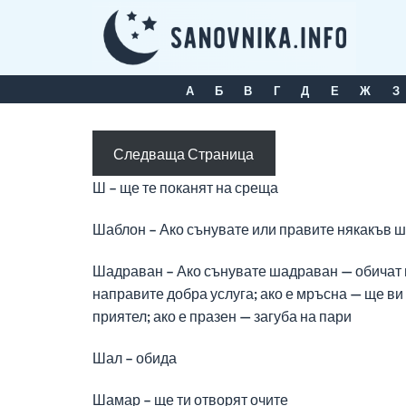
Skip
to
content
А
Б
В
Г
Д
Е
Ж
З
Следваща Страница
Ш – ще те поканят на среща
Шаблон – Ако сънувате или правите някакъв 
Шадраван – Ако сънувате шадраван — обичат ви
направите добра услуга; ако е мръсна — ще ви н
приятел; ако е празен — загуба на пари
Шал – обида
Шамар – ще ти отворят очите