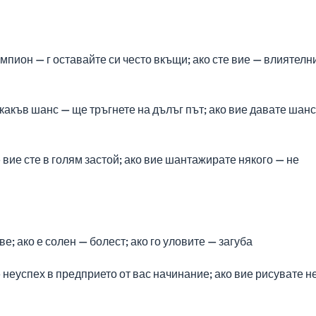
пион — г оставайте си често вкъщи; ако сте вие — влиятелн
какъв шанс — ще тръгнете на дълъг път; ако вие давате шанс
вие сте в голям застой; ако вие шантажирате някого — не
; ако е солен — болест; ако го уловите — загуба
неуспех в предприето от вас начинание; ако вие рисувате 