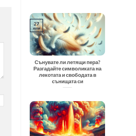
27
юли
Сънувате ли летящи пера?
Разгадайте символиката на
лекотата и свободата в
сънищата си
27
юли