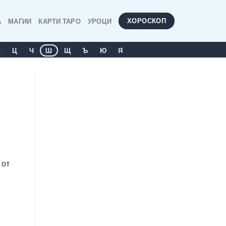
ХОРОСКОП
А
МАГИИ
КАРТИ ТАРО
УРОЦИ
Х
Ц
Ч
Ш
Щ
Ъ
Ю
Я
 от