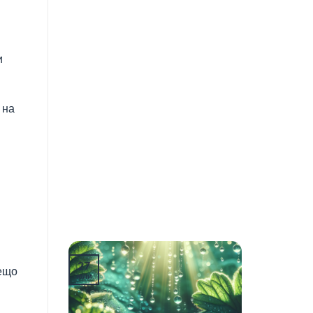
и
 на
27
нещо
юли