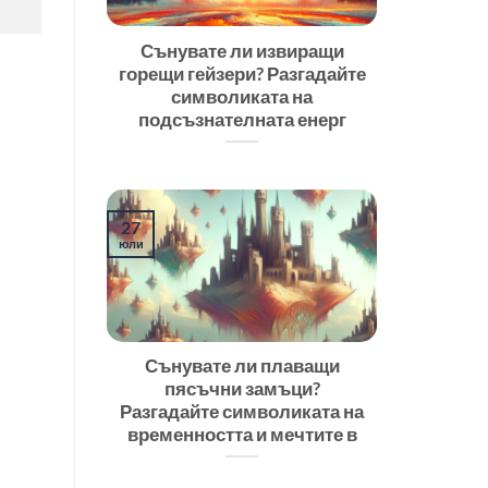
Сънувате ли извиращи
горещи гейзери? Разгадайте
символиката на
подсъзнателната енерг
27
юли
Сънувате ли плаващи
пясъчни замъци?
Разгадайте символиката на
временността и мечтите в