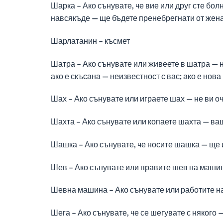
Шарка – Ако сънувате, че вие или друг сте бол
навсякъде — ще бъдете пренебрегнати от жен
Шарлатанин – късмет
Шатра – Ако сънувате или живеете в шатра — н
ако е скъсана — неизвестност с вас; ако е нов
Шах – Ако сънувате или играете шах — не ви оч
Шахта – Ако сънувате или копаете шахта — ва
Шашка – Ако сънувате, че носите шашка — ще 
Шев – Ако сънувате или правите шев на маши
Шевна машина – Ако сънувате или работите 
Шега – Ако сънувате, че се шегувате с някого 