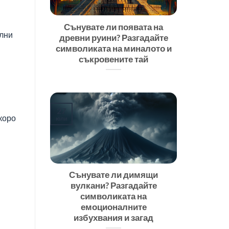
Сънувате ли появата на
елни
древни руини? Разгадайте
символиката на миналото и
съкровените тай
27
скоро
юли
Сънувате ли димящи
вулкани? Разгадайте
символиката на
емоционалните
избухвания и загад