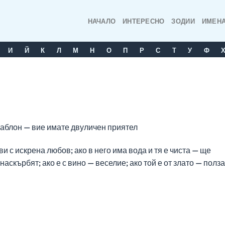
НАЧАЛО
ИНТЕРЕСНО
ЗОДИИ
ИМЕН
И
Й
К
Л
М
Н
О
П
Р
С
T
У
Ф
шаблон — вие имате двуличен приятел
 с искрена любов; ако в него има вода и тя е чиста — ще
аскърбят; ако е с вино — веселие; ако той е от злато — полза