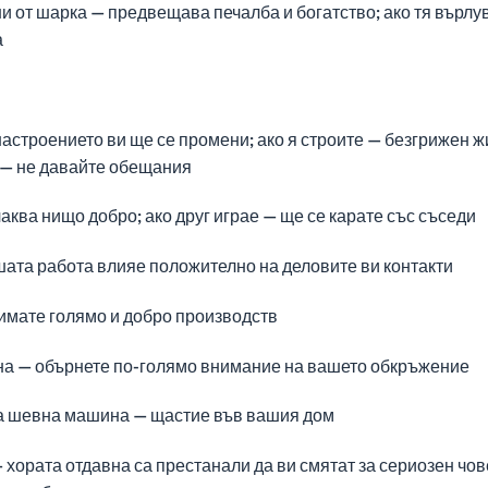
ни от шарка — предвещава печалба и богатство; ако тя върлу
а
астроението ви ще се промени; ако я строите — безгрижен ж
а — не давайте обещания
аква нищо добро; ако друг играе — ще се карате със съседи
шата работа влияе положително на деловите ви контакти
имате голямо и добро производств
на — обърнете по-голямо внимание на вашето обкръжение
на шевна машина — щастие във вашия дом
— хората отдавна са престанали да ви смятат за сериозен чов