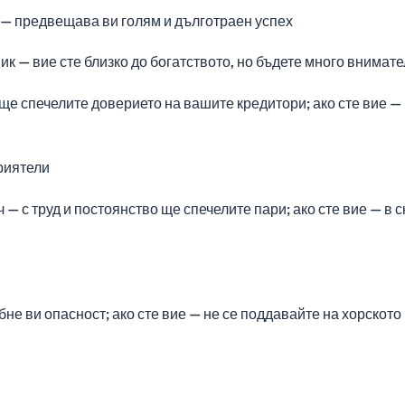
 — предвещава ви голям и дълготраен успех
к — вие сте близко до богатството, но бъдете много внимат
ще спечелите доверието на вашите кредитори; ако сте вие —
риятели
— с труд и постоянство ще спечелите пари; ако сте вие — в 
е ви опасност; ако сте вие — не се поддавайте на хорското