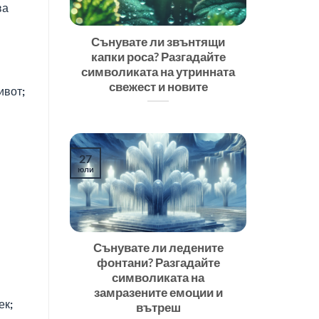
ва
Сънувате ли звънтящи
капки роса? Разгадайте
символиката на утринната
свежест и новите
ивот;
27
юли
Сънувате ли ледените
фонтани? Разгадайте
символиката на
замразените емоции и
ек;
вътреш