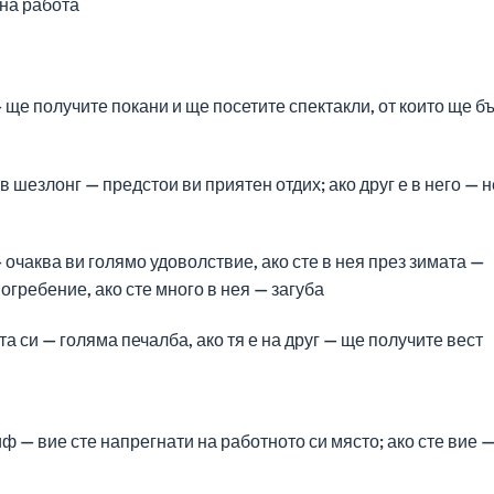
рна работа
ще получите покани и ще посетите спектакли, от които ще б
в шезлонг — предстои ви приятен отдих; ако друг е в него — н
 очаква ви голямо удоволствие, ако сте в нея през зимата —
погребение, ако сте много в нея — загуба
 си — голяма печалба, ако тя е на друг — ще получите вест
 — вие сте напрегнати на работното си място; ако сте вие 