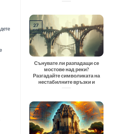
27
ъдете
юли
е
Сънувате ли разпадащи се
мостове над реки?
Разгадайте символиката на
нестабилните връзки и
27
юли
—