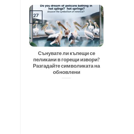
27
юли
Сънувате ли къпещи се
пеликани в горещи извори?
Разгадайте символиката на
обновлени