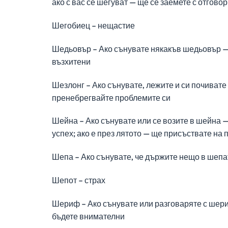
ако с вас се шегуват — ще се заемете с отгово
Шегобиец – нещастие
Шедьовър – Ако сънувате някакъв шедьовър — 
възхитени
Шезлонг – Ако сънувате, лежите и си почивате 
пренебрегвайте проблемите си
Шейна – Ако сънувате или се возите в шейна —
успех; ако е през лятото — ще присъствате на 
Шепа – Ако сънувате, че държите нещо в шепата
Шепот – страх
Шериф – Ако сънувате или разговаряте с шериф
бъдете внимателни