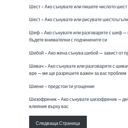
Шест – Ако сънувате или пишете числото шест
Шест – Ако сънувате или рисувате шестоъгълни
Шеф – Ако сънувате или разговаряте с шеф — 
бъдете внимателни с подчинените си
Шибой – Ако жена сънува шибой — завист от п
Шивач – Ако сънувате или разговаряте с шивач 
вре — ме ще разрешите важен за вас проблем
Шиене – предстои ти угощение
Шизофреник – Ако сънувате шизофреник — дебн
влияние върху вас
Следваща Страница