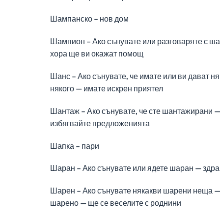
Шампанско – нов дом
Шампион – Ако сънувате или разговаряте с шам
хора ще ви окажат помощ
Шанс – Ако сънувате, че имате или ви дават ня
някого — имате искрен приятел
Шантаж – Ако сънувате, че сте шантажирани — 
избягвайте предложенията
Шапка – пари
Шаран – Ако сънувате или ядете шаран — здраве
Шарен – Ако сънувате някакви шарени неща — 
шарено — ще се веселите с роднини