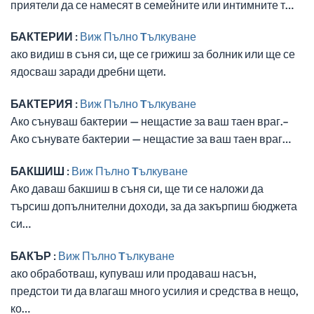
приятели да се намесят в семейните или интимните т…
БАКТЕРИИ :
Виж Пълно Tълкуване
ако видиш в съня си, ще се грижиш за болник или ще се
ядосваш заради дребни щети.
БАКТЕРИЯ :
Виж Пълно Tълкуване
Ако сънуваш бактерии — нещастие за ваш таен враг.–
Ако сънувате бактерии — нещастие за ваш таен враг…
БАКШИШ :
Виж Пълно Tълкуване
Ако даваш бакшиш в съня си, ще ти се наложи да
търсиш допълнителни доходи, за да закърпиш бюджета
си…
БАКЪР :
Виж Пълно Tълкуване
ако обработваш, купуваш или продаваш насън,
предстои ти да влагаш много усилия и средства в нещо,
ко…