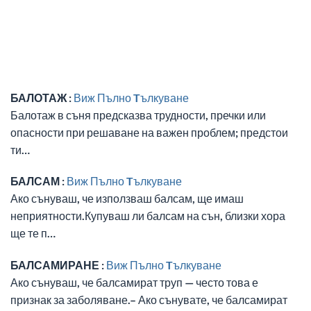
БАЛОТАЖ :
Виж Пълно Tълкуване
Балотаж в съня предсказва трудности, пречки или
опасности при решаване на важен проблем; предстои
ти…
БАЛСАМ :
Виж Пълно Tълкуване
Ако сънуваш, че използваш балсам, ще имаш
неприятности.Купуваш ли балсам на сън, близки хора
ще те п…
БАЛСАМИРАНЕ :
Виж Пълно Tълкуване
Ако сънуваш, че балсамират труп — често това е
признак за заболяване.– Ако сънувате, че балсамират