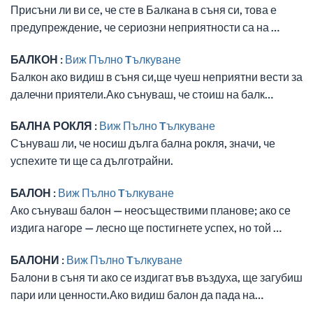
Присъни ли ви се, че сте в Балкана в съня си, това е
предупреждение, че сериозни неприятности са на …
БАЛКОН :
Виж Пълно Tълкуване
Балкон ако видиш в съня си,ще чуеш неприятни вести за
далечни приятели.Ако сънуваш, че стоиш на балк…
БАЛНА РОКЛЯ :
Виж Пълно Tълкуване
Сънуваш ли, че носиш дълга бална рокля, значи, че
успехите ти ще са дълготрайни.
БАЛОН :
Виж Пълно Tълкуване
Ако сънуваш балон — неосъществими планове; ако се
издига нагоре — лесно ще постигнете успех, но той …
БАЛОНИ :
Виж Пълно Tълкуване
Балони в съня ти ако се издигат във въздуха, ще загубиш
пари или ценности.Ако видиш балон да пада на…