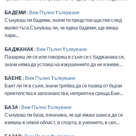
БАДЕМИ :
Виж Пълно Tълкуване
Сънуваш ли бадеми, значи ти предстои щастие след
малко тъга.Сънуваш ли, че ядеш бадеми, ще имаш
пари…
БАДЖАНАК :
Виж Пълно Tълкуване
Пазариш ли се или говориш в съня си с баджанака си,
значи няма да устоиш на изкушението да не изневе…
БАЕНЕ :
Виж Пълно Tълкуване
Баят ли ти в съня, значи трябва да се пазиш от бързи
приятелства и запознанства; неприятна среща.Бае…
БАЗА :
Виж Пълно Tълкуване
Сънуваш ли база, означава, че ще имаш шанса да се
изявиш в някоя област, в спорта, в учението, в сел…