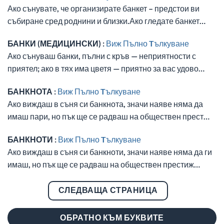
Ако сънувате, че организирате банкет – предстои ви
събиране сред роднини и близки.Ако гледате банкет…
БАНКИ (МЕДИЦИНСКИ) :
Виж Пълно Tълкуване
Ако сънуваш банки, пълни с кръв — неприятности с
приятел; ако в тях има цветя — приятно за вас удово…
БАНКНОТА :
Виж Пълно Tълкуване
Ако виждаш в съня си банкнота, значи наяве няма да
имаш пари, но пък ще се радваш на обществен прест…
БАНКНОТИ :
Виж Пълно Tълкуване
Ако виждаш в съня си банкноти, значи наяве няма да ги
имаш, но пък ще се радваш на обществен престиж…
СЛЕДВАЩА СТРАНИЦА
ОБРАТНО КЪМ БУКВИТЕ