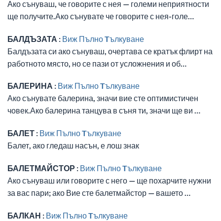
Ако сънуваш, че говорите с нея — големи неприятности
ще получите.Ако сънувате че говорите с нея-голе…
БАЛДЪЗАТА :
Виж Пълно Tълкуване
Балдъзата си ако сънуваш, очертава се кратък флирт на
работното място, но се пази от усложнения и об…
БАЛЕРИНА :
Виж Пълно Tълкуване
Ако сънувате балерина, значи вие сте оптимистичен
човек.Ако балерина танцува в съня ти, значи ще ви …
БАЛЕТ :
Виж Пълно Tълкуване
Балет, ако гледаш насън, е лош знак
БАЛЕТМАЙСТОР :
Виж Пълно Tълкуване
Ако сънуваш или говорите с него — ще похарчите нужни
за вас пари; ако Вие сте балетмайстор — вашето …
БАЛКАН :
Виж Пълно Tълкуване