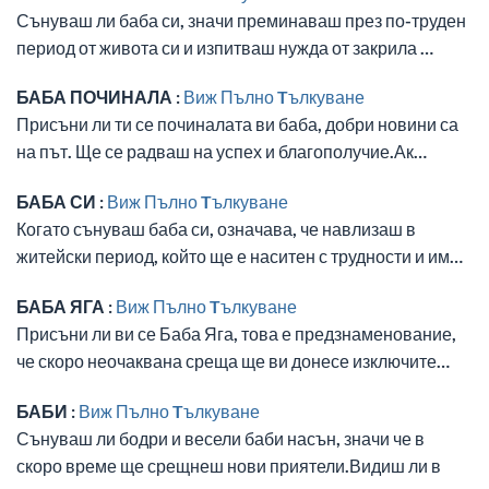
Сънуваш ли баба си, значи преминаваш през по-труден
период от живота си и изпитваш нужда от закрила …
БАБА ПОЧИНАЛА :
Виж Пълно Tълкуване
Присъни ли ти се починалата ви баба, добри новини са
на път. Ще се радваш на успех и благополучие.Ак…
БАБА СИ :
Виж Пълно Tълкуване
Когато сънуваш баба си, означава, че навлизаш в
житейски период, който ще е наситен с трудности и им…
БАБА ЯГА :
Виж Пълно Tълкуване
Присъни ли ви се Баба Яга, това е предзнаменование,
че скоро неочаквана среща ще ви донесе изключите…
БАБИ :
Виж Пълно Tълкуване
Сънуваш ли бодри и весели баби насън, значи че в
скоро време ще срещнеш нови приятели.Видиш ли в