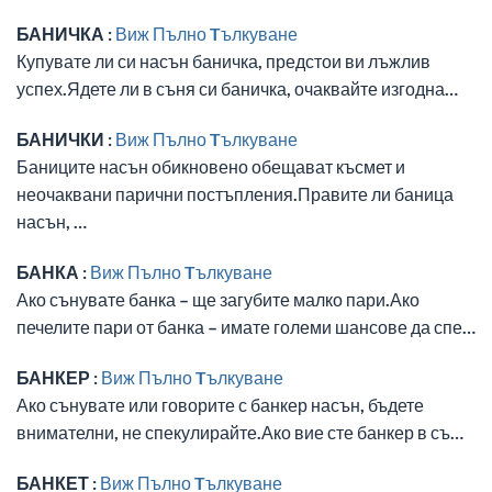
БАНИЧКА :
Виж Пълно Tълкуване
Купувате ли си насън баничка, предстои ви лъжлив
успех.Ядете ли в съня си баничка, очаквайте изгодна…
БАНИЧКИ :
Виж Пълно Tълкуване
Баниците насън обикновено обещават късмет и
неочаквани парични постъпления.Правите ли баница
насън, …
БАНКА :
Виж Пълно Tълкуване
Ако сънувате банка – ще загубите малко пари.Ако
печелите пари от банка – имате големи шансове да спе…
БАНКЕР :
Виж Пълно Tълкуване
Ако сънувате или говорите с банкер насън, бъдете
внимателни, не спекулирайте.Ако вие сте банкер в съ…
БАНКЕТ :
Виж Пълно Tълкуване