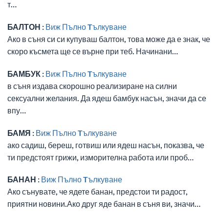
т…
БАЛТОН :
Виж Пълно Tълкуване
Ако в съня си си купуваш балтон, това може да е знак, че
скоро късмета ще се върне при теб. Начинани…
БАМБУК :
Виж Пълно Tълкуване
в съня издава скорошно реализиране на силни
сексуални желания. Да ядеш бамбук насън, значи да се
впу…
БАМЯ :
Виж Пълно Tълкуване
ако садиш, береш, готвиш или ядеш насън, показва, че
ти предстоят грижи, изморителна работа или проб…
БАНАН :
Виж Пълно Tълкуване
Ако сънувате, че ядете банан, предстои ти радост,
приятни новини.Ако друг яде банан в съня ви, значи…