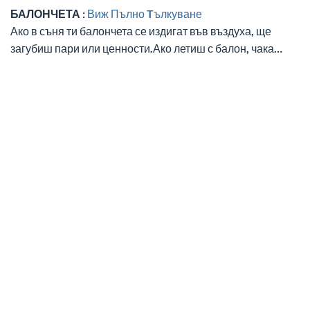
БАЛОНЧЕТА :
Виж Пълно Tълкуване
Ако в съня ти балончета се издигат във въздуха, ще
загубиш пари или ценности.Ако летиш с балон, чака…