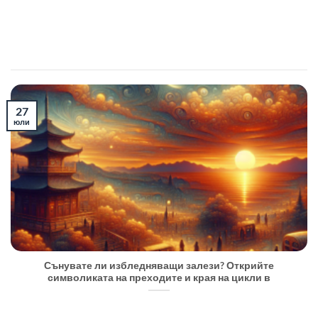
27
юли
Сънувате ли избледняващи залези? Открийте
символиката на преходите и края на цикли в