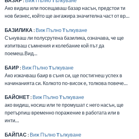
БАЗАР :
Виж Пълно Tълкуване
Ако видиш или посещаваш базар насън, предстои ти
нов бизнес, който ще ангажира значителна част от вр…
БАЗИЛИКА :
Виж Пълно Tълкуване
Сънуваш ли полусрутена базилика, означава, че ще
изпитваш съмнения и колебание кой път да
поемеш.Вид…
БАИР :
Виж Пълно Tълкуване
Ако изкачваш баир в съня си, ще постигнеш успех в
начинанията си. Колкото по-висок е, толкова повече…
БАЙОНЕТ :
Виж Пълно Tълкуване
ако видиш, носиш или те промушат с него насън, ще
претърпиш временно поражение в работата или в
инти…
БАЙПАС :
Виж Пълно Tълкуване