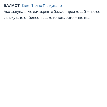
БАЛАСТ :
Виж Пълно Tълкуване
Ако сънуваш, че изхвърляте баласт през кораб — ще се
излекувате от болестта; ако го товарите — ще въ…