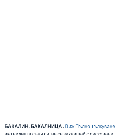
БАКАЛИН, БАКАЛНИЦА :
Виж Пълно Tълкуване
ако видиш в съня си, не се захващай с рисковани