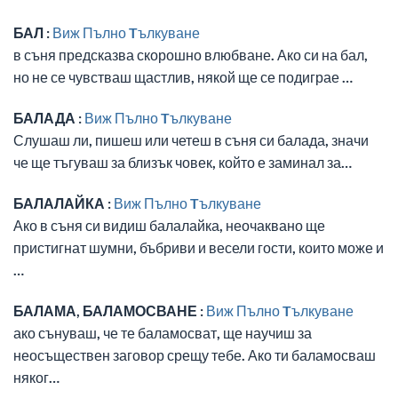
БАЛ :
Виж Пълно Tълкуване
в съня предсказва скорошно влюбване. Ако си на бал,
но не се чувстваш щастлив, някой ще се подиграе …
БАЛАДА :
Виж Пълно Tълкуване
Слушаш ли, пишеш или четеш в съня си балада, значи
че ще тъгуваш за близък човек, който е заминал за…
БАЛАЛАЙКА :
Виж Пълно Tълкуване
Ако в съня си видиш балалайка, неочаквано ще
пристигнат шумни, бъбриви и весели гости, които може и
…
БАЛАМА, БАЛАМОСВАНЕ :
Виж Пълно Tълкуване
ако сънуваш, че те баламосват, ще научиш за
неосъществен заговор срещу тебе. Ако ти баламосваш
няког…