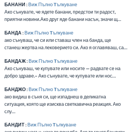
БАНАНИ :
Виж Пълно Tълкуване
Ако сънувате, че ядете банани, предстои ти радост,
приятни новини.Ако друг яде банани насън, значи щ…
БАНДА :
Виж Пълно Tълкуване
ако сънуваш, че си или ставаш член на банда, ще
станеш жертва на лековерието си. Ако я оглавяваш, са…
БАНДАЖ :
Виж Пълно Tълкуване
Ако сънуваш, че купувате или носите — радвате се на
добро здраве.– Ако сънувате, че купувате или нос…
БАНДЖО :
Виж Пълно Tълкуване
ако видиш в съня си, ще изпаднеш в деликатна
ситуация, която ще изисква светкавична реакция. Ако
слу…
БАНДИТ :
Виж Пълно Tълкуване
ако видиш насън, чака те печалба. Ако те гонят бандити