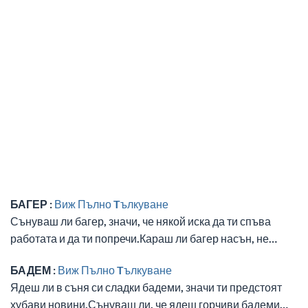
БАГЕР :
Виж Пълно Tълкуване
Сънуваш ли багер, значи, че някой иска да ти спъва
работата и да ти попречи.Караш ли багер насън, не…
БАДЕМ :
Виж Пълно Tълкуване
Ядеш ли в съня си сладки бадеми, значи ти предстоят
хубави новини.Сънуваш ли, че ядеш горчиви бадеми…