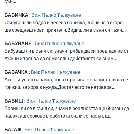
сън…
БАБИЧКА :
Виж Пълно Tълкуване
Сънуваш ли бодра и весела бабичка, значи че в скоро
ще срещнеш нови приятели.Видиш ли в съня си тъжн…
БАБУВАНЕ :
Виж Пълно Tълкуване
Бабуваш ли в съня си, значи трябва да си предпазлив от
лъжци и трябва да обмисляш действията си вним…
БАВАЧКА :
Виж Пълно Tълкуване
Ако сънуваш бавачка, това отразява желанието ти да се
грижиш за хора в нужда.Доста често те натоварв…
БАВИШ :
Виж Пълно Tълкуване
Бавиш ли се в съня си, значи в реалността ще бързаш да
наваксаш срокове в работата си.ли се насън, щ…
БАГАЖ :
Виж Пълно Tълкуване