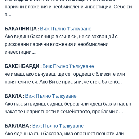
парични вложения и необмислени инвестиции. Себе си
а…
БАКАЛНИЦА :
Виж Пълно Tълкуване
Ако видиш бакалница в съня си, не се захващай с
рисковани парични вложения и необмислени
инвестиции….
БАКЕНБАРДИ :
Виж Пълно Tълкуване
че имаш, ако сънуваш, ще се гордееш с близките или
приятелите си. Ако Ви се присъни, че сте с бакенб…
БАКЛА :
Виж Пълно Tълкуване
Ако на сън видиш, садиш, береш или ядеш бакла насън
чакат те неприятности в семейството, проблеми с …
БАКЛАВА :
Виж Пълно Tълкуване
Ако ядеш на сън баклава, има опасност познати или