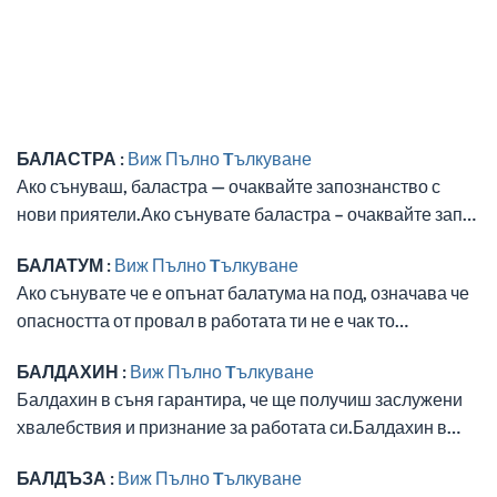
БАЛАСТРА :
Виж Пълно Tълкуване
Ако сънуваш, баластра — очаквайте запознанство с
нови приятели.Ако сънувате баластра – очаквайте зап…
БАЛАТУМ :
Виж Пълно Tълкуване
Ако сънувате че е опънат балатума на под, означава че
опасността от провал в работата ти не е чак то…
БАЛДАХИН :
Виж Пълно Tълкуване
Балдахин в съня гарантира, че ще получиш заслужени
хвалебствия и признание за работата си.Балдахин в…
БАЛДЪЗА :
Виж Пълно Tълкуване