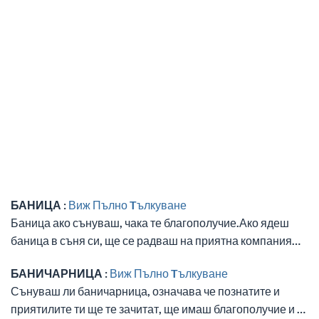
БАНИЦА :
Виж Пълно Tълкуване
Баница ако сънуваш, чака те благополучие.Ако ядеш
баница в съня си, ще се радваш на приятна компания…
БАНИЧАРНИЦА :
Виж Пълно Tълкуване
Сънуваш ли баничарница, означава че познатите и
приятилите ти ще те зачитат, ще имаш благополучие и …