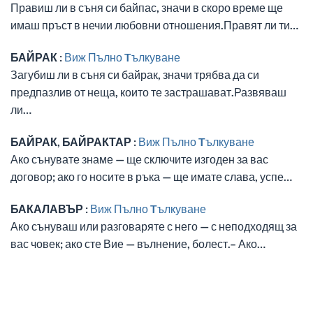
Правиш ли в съня си байпас, значи в скоро време ще
имаш пръст в нечии любовни отношения.Правят ли ти…
БАЙРАК :
Виж Пълно Tълкуване
Загубиш ли в съня си байрак, значи трябва да си
предпазлив от неща, които те застрашават.Развяваш
ли…
БАЙРАК, БАЙРАКТАР :
Виж Пълно Tълкуване
Ако сънувате знаме — ще сключите изгоден за вас
договор; ако го носите в ръка — ще имате слава, успе…
БАКАЛАВЪР :
Виж Пълно Tълкуване
Ако сънуваш или разговаряте с него — с неподходящ за
вас човек; ако сте Вие — вълнение, болест.– Ако…