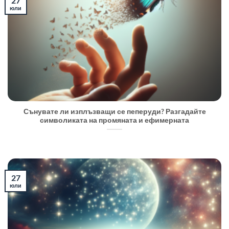
27
юли
Сънувате ли изплъзващи се пеперуди? Разгадайте
символиката на промяната и ефимерната
27
юли