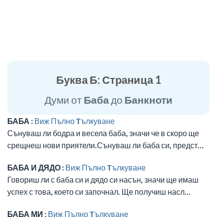
Буква Б: Страница 1
Думи от
Баба
до
Банкноти
БАБА :
Виж Пълно Tълкуване
Сънуваш ли бодра и весела баба, значи че в скоро ще
срещнеш нови приятели.Сънуваш ли баба си, предст…
БАБА И ДЯДО :
Виж Пълно Tълкуване
Говориш ли с баба си и дядо си насън, значи ще имаш
успех с това, което си започнал. Ще получиш насл…
БАБА МИ :
Виж Пълно Tълкуване