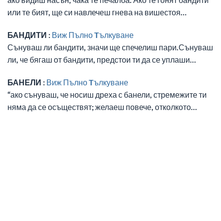
или те бият, ще си навлечеш гнева на вишестоя…
БАНДИТИ :
Виж Пълно Tълкуване
Сънуваш ли бандити, значи ще спечелиш пари.Сънуваш
ли, че бягаш от бандити, предстои ти да се уплаши…
БАНЕЛИ :
Виж Пълно Tълкуване
“ако сънуваш, че носиш дреха с банели, стремежите ти
няма да се осъществят; желаеш повече, отколкото…