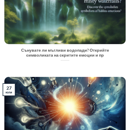
Сънувате ли мъгливи водопади? Открийте
символиката на скритите емоции и пр
27
юли