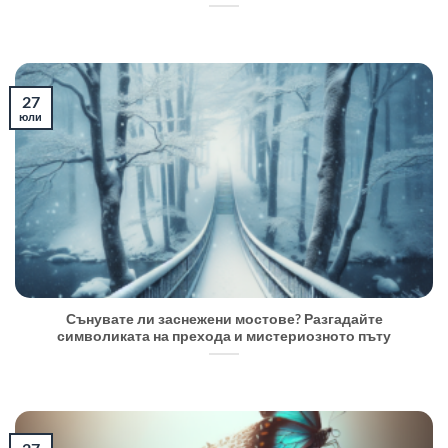
27
юли
Сънувате ли заснежени мостове? Разгадайте
символиката на прехода и мистериозното пъту