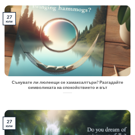
27
юли
Сънувате ли люлеещи се хамаксалтъри? Разгадайте
символиката на спокойствието и вът
27
юли