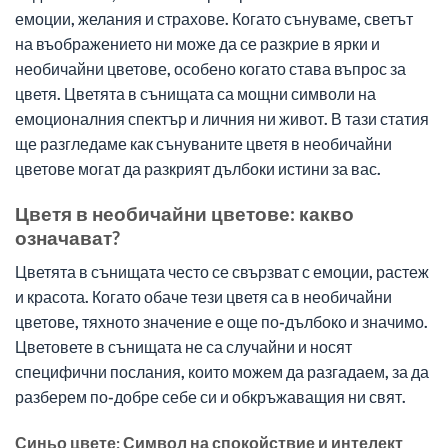
емоции, желания и страхове. Когато сънуваме, светът
на въображението ни може да се разкрие в ярки и
необичайни цветове, особено когато става въпрос за
цветя. Цветята в сънищата са мощни символи на
емоционалния спектър и личния ни живот. В тази статия
ще разгледаме как сънуваните цветя в необичайни
цветове могат да разкрият дълбоки истини за вас.
Цветя в необичайни цветове: какво
означават?
Цветята в сънищата често се свързват с емоции, растеж
и красота. Когато обаче тези цветя са в необичайни
цветове, тяхното значение е още по-дълбоко и значимо.
Цветовете в сънищата не са случайни и носят
специфични послания, които можем да разгадаем, за да
разберем по-добре себе си и обкръжаващия ни свят.
Синьо цвете: Символ на спокойствие и интелект