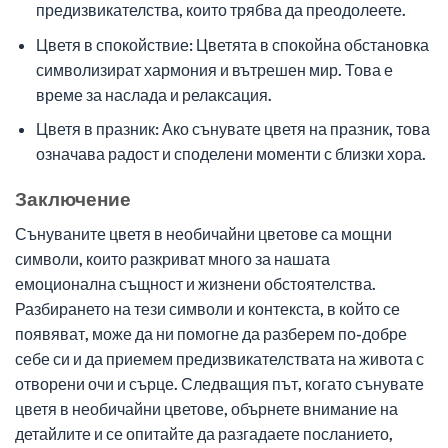
предизвикателства, които трябва да преодолеете.
Цветя в спокойствие: Цветята в спокойна обстановка
символизират хармония и вътрешен мир. Това е
време за наслада и релаксация.
Цветя в празник: Ако сънувате цветя на празник, това
означава радост и споделени моменти с близки хора.
Заключение
Сънуваните цветя в необичайни цветове са мощни
символи, които разкриват много за нашата
емоционална същност и жизнени обстоятелства.
Разбирането на тези символи и контекста, в който се
появяват, може да ни помогне да разберем по-добре
себе си и да приемем предизвикателствата на живота с
отворени очи и сърце. Следващия път, когато сънувате
цветя в необичайни цветове, обърнете внимание на
детайлите и се опитайте да разгадаете посланието,