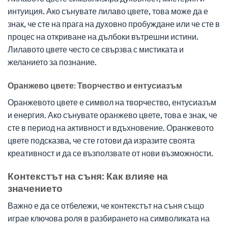
интуиция. Ако сънувате лилаво цвете, това може да е
знак, че сте на прага на духовно пробуждане или че сте в
процес на откриване на дълбоки вътрешни истини.
Лилавото цвете често се свързва с мистиката и
желанието за познание.
Оранжево цвете: Творчество и ентусиазъм
Оранжевото цвете е символ на творчество, ентусиазъм
и енергия. Ако сънувате оранжево цвете, това е знак, че
сте в период на активност и вдъхновение. Оранжевото
цвете подсказва, че сте готови да изразите своята
креативност и да се възползвате от нови възможности.
Контекстът на съня: Как влияе на
значението
Важно е да се отбележи, че контекстът на съня също
играе ключова роля в разбирането на символиката на