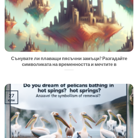
Сънувате ли плаващи пясъчни замъци? Разгадайте
символиката на временността и мечтите в
27
юли