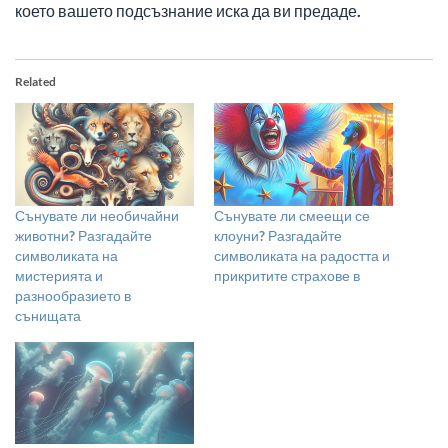
което вашето подсъзнание иска да ви предаде.
Related
Сънувате ли необичайни
Сънувате ли смеещи се
животни? Разгадайте
клоуни? Разгадайте
символиката на
символиката на радостта и
мистерията и
прикритите страхове в
разнообразието в
сънищата