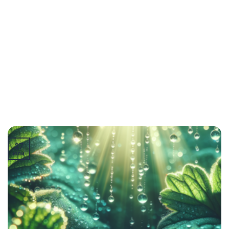
27
юли