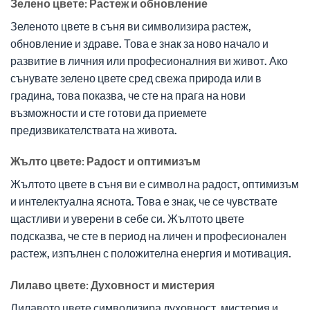
Зелено цвете: Растеж и обновление
Зеленото цвете в съня ви символизира растеж,
обновление и здраве. Това е знак за ново начало и
развитие в личния или професионалния ви живот. Ако
сънувате зелено цвете сред свежа природа или в
градина, това показва, че сте на прага на нови
възможности и сте готови да приемете
предизвикателствата на живота.
Жълто цвете: Радост и оптимизъм
Жълтото цвете в съня ви е символ на радост, оптимизъм
и интелектуална яснота. Това е знак, че се чувствате
щастливи и уверени в себе си. Жълтото цвете
подсказва, че сте в период на личен и професионален
растеж, изпълнен с положителна енергия и мотивация.
Лилаво цвете: Духовност и мистерия
Лилавото цвете символизира духовност, мистерия и