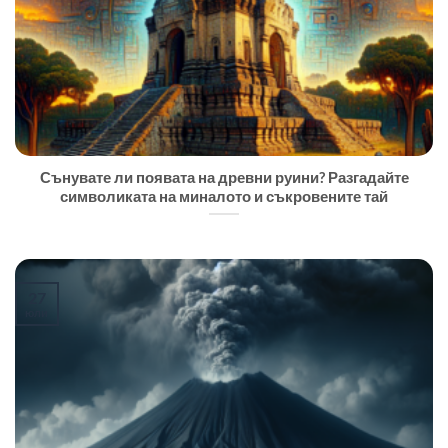
Сънувате ли появата на древни руини? Разгадайте
символиката на миналото и съкровените тай
27
юли