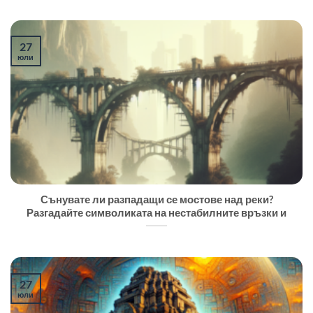
27
юли
Сънувате ли разпадащи се мостове над реки?
Разгадайте символиката на нестабилните връзки и
27
юли