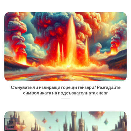
27
юли
Сънувате ли извиращи горещи гейзери? Разгадайте
символиката на подсъзнателната енерг
27
юли