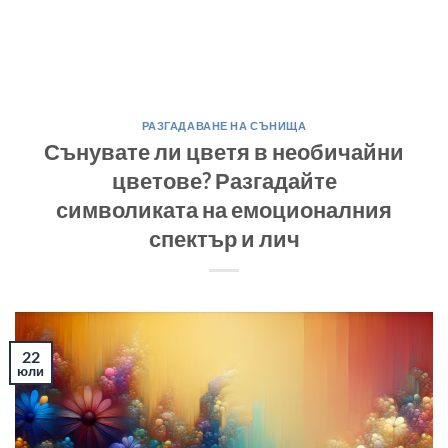
РАЗГАДАВАНЕ НА СЪНИЩА
Сънувате ли цветя в необичайни
цветове? Разгадайте
символиката на емоционалния
спектър и лич
22
юли