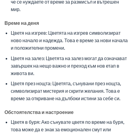
че се нуждаете от време за размисъл и вътрешен
мир.
Време на деня
Цветя на изгрев: Цветята на изгрев символизират
ново начало и надежда. Това е време за нови начала
и положителни промени.
Цветя на залез: Цветята на залез могат да означават
завършек на нещо важно и преход към нов етап в
живота ви.
Цветя през нощта: Цветята, сънувани през нощта,
символизират мистерия и скрити желания. Това е
време за откриване на дълбоки истини за себе си.
Обстоятелства и настроение
Цветя в буря: Ако сънувате цветя по време на буря,
това може да е знак за емоционален смут или