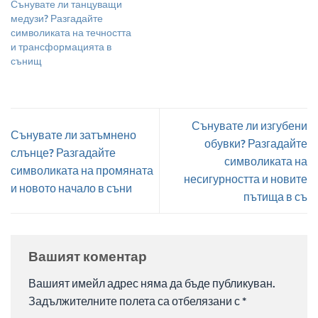
Сънувате ли танцуващи
медузи? Разгадайте
символиката на течността
и трансформацията в
сънищ
Сънувате ли изгубени
Сънувате ли затъмнено
обувки? Разгадайте
слънце? Разгадайте
символиката на
символиката на промяната
несигурността и новите
и новото начало в съни
пътища в съ
Вашият коментар
Вашият имейл адрес няма да бъде публикуван.
Задължителните полета са отбелязани с
*