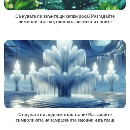
Сънувате ли звънтящи капки роса? Разгадайте
символиката на утринната свежест и новите
27
юли
Сънувате ли ледените фонтани? Разгадайте
символиката на замразените емоции и вътреш