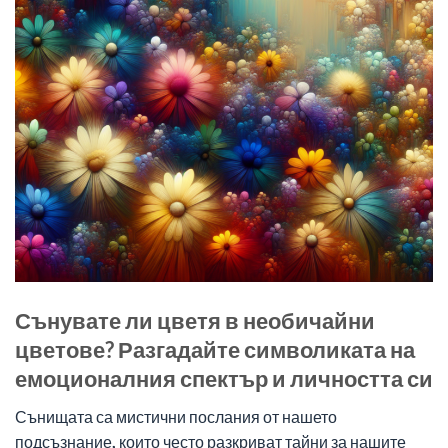
Сънувате ли цветя в необичайни
цветове? Разгадайте символиката на
емоционалния спектър и личността си
Сънищата са мистични послания от нашето
подсъзнание, които често разкриват тайни за нашите