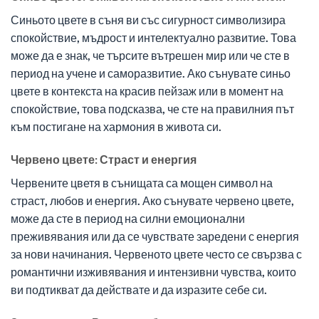
Синьото цвете в съня ви със сигурност символизира
спокойствие, мъдрост и интелектуално развитие. Това
може да е знак, че търсите вътрешен мир или че сте в
период на учене и саморазвитие. Ако сънувате синьо
цвете в контекста на красив пейзаж или в момент на
спокойствие, това подсказва, че сте на правилния път
към постигане на хармония в живота си.
Червено цвете: Страст и енергия
Червените цветя в сънищата са мощен символ на
страст, любов и енергия. Ако сънувате червено цвете,
може да сте в период на силни емоционални
преживявания или да се чувствате заредени с енергия
за нови начинания. Червеното цвете често се свързва с
романтични изживявания и интензивни чувства, които
ви подтикват да действате и да изразите себе си.