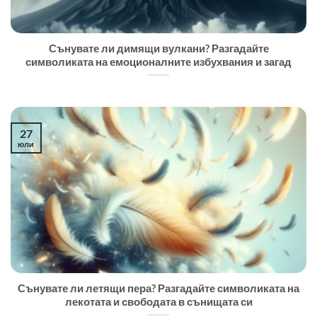
Сънувате ли димящи вулкани? Разгадайте
символиката на емоционалните избухвания и загад
27
юли
Сънувате ли летящи пера? Разгадайте символиката на
лекотата и свободата в сънищата си