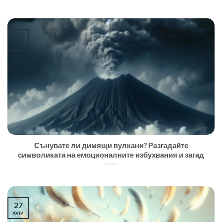
27
юли
Сънувате ли димящи вулкани? Разгадайте
символиката на емоционалните избухвания и загад
27
юли