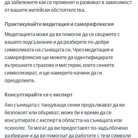
да забележите как се променят и развиват в зависимост
от вашите житейски обстоятелства.
Практикувайте медитация и саморефлексия
Медитацията може да ви помогне да се свържете с
вашето подсъзнание и да разберете по-добре
символиката на сънищата си. Чрез медитация и
саморефлексия ще можете да идентифицирате
вътрешните страхове и мистерии, които сенките
символизират, и ще намерите начини да ги
преодолеете.
Консултирайте се с експерт
Ако сънищата с танцуващи сенки продължават да ви
безпокоят или объркват, може би е време да се
консултирате с експерт в областта на сънищата или
психолог. Те могат да ви предоставят по-задълбочено
разбиране и да ви помогнат да работите с тези символи