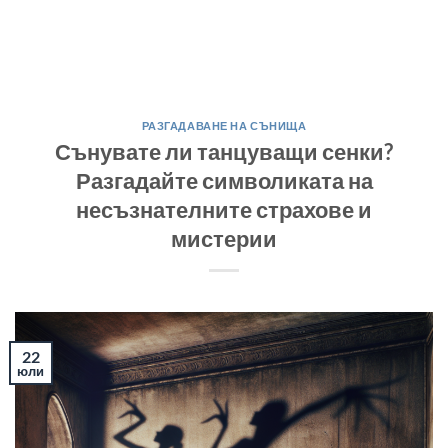
РАЗГАДАВАНЕ НА СЪНИЩА
Сънувате ли танцуващи сенки?
Разгадайте символиката на
несъзнателните страхове и
мистерии
22
юли