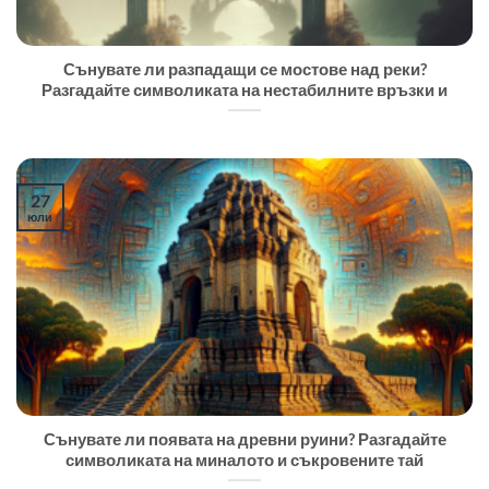
Сънувате ли разпадащи се мостове над реки?
Разгадайте символиката на нестабилните връзки и
27
юли
Сънувате ли появата на древни руини? Разгадайте
символиката на миналото и съкровените тай