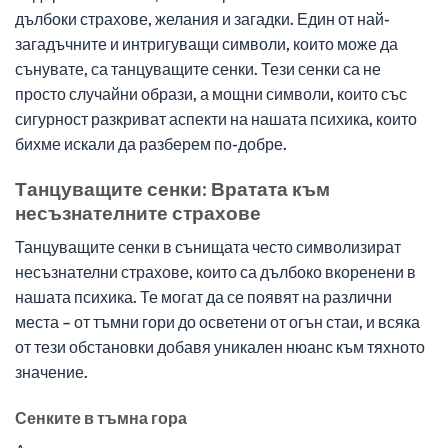
дълбоки страхове, желания и загадки. Един от най-
загадъчните и интригуващи символи, които може да
сънувате, са танцуващите сенки. Тези сенки са не
просто случайни образи, а мощни символи, които със
сигурност разкриват аспекти на нашата психика, които
бихме искали да разберем по-добре.
Танцуващите сенки: Вратата към
несъзнателните страхове
Танцуващите сенки в сънищата често символизират
несъзнателни страхове, които са дълбоко вкоренени в
нашата психика. Те могат да се появят на различни
места – от тъмни гори до осветени от огън стаи, и всяка
от тези обстановки добавя уникален нюанс към тяхното
значение.
Сенките в тъмна гора