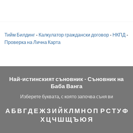
Тийм Билдинг
-
Калкулатор граждански договор
-
НКПД
-
Проверка на Лична Карта
Най-истинският съновник -
Съновник на
Баба Ванга
Изберете буквата, с която започва съня ви
А
Б
В
Г
Д
Е
Ж
З
И
Й
К
Л
М
Н
О
П
Р
С
Т
У
Ф
Х
Ц
Ч
Ш
Щ
Ъ
Ю
Я