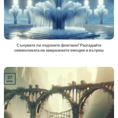
Сънувате ли ледените фонтани? Разгадайте
символиката на замразените емоции и вътреш
27
юли