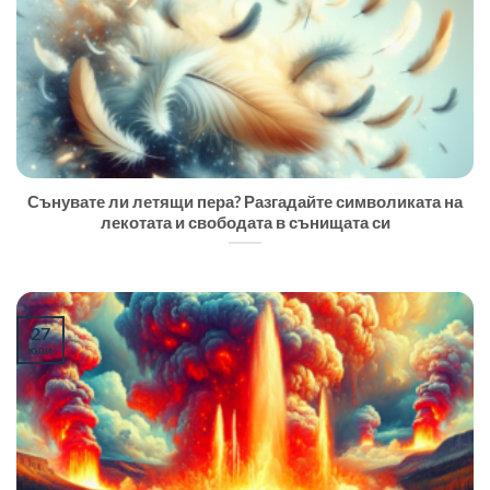
Сънувате ли летящи пера? Разгадайте символиката на
лекотата и свободата в сънищата си
27
юли