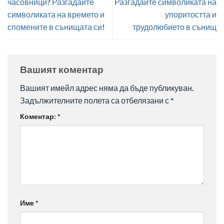
часовници? Разгадайте
Разгадайте символиката на
символиката на времето и
упоритостта и
спомените в сънищата си!
трудолюбието в сънищ
Вашият коментар
Вашият имейл адрес няма да бъде публикуван.
Задължителните полета са отбелязани с
*
Коментар:
*
Име
*