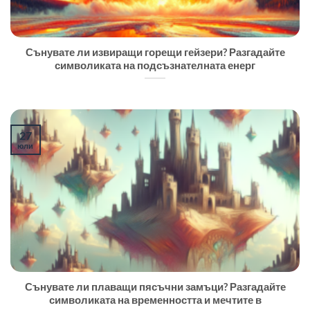
Сънувате ли извиращи горещи гейзери? Разгадайте
символиката на подсъзнателната енерг
27
юли
Сънувате ли плаващи пясъчни замъци? Разгадайте
символиката на временността и мечтите в