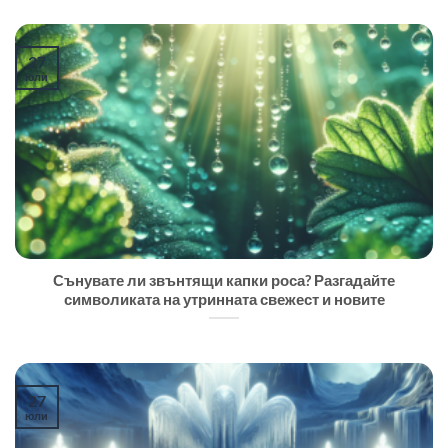
27
юли
Сънувате ли звънтящи капки роса? Разгадайте
символиката на утринната свежест и новите
27
юли