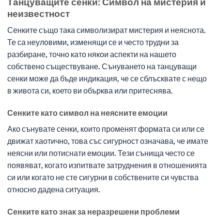
Танцуващите сенки: Символ на мистерия и
неизвестност
Сенките също така символизират мистерия и неяснота.
Те са неуловими, изменящи се и често трудни за
разбиране, точно като някои аспекти на нашето
собствено съществуване. Сънуването на танцуващи
сенки може да бъде индикация, че се сблъсквате с нещо
в живота си, което ви обърква или притеснява.
Сенките като символ на неясните емоции
Ако сънувате сенки, които променят формата си или се
движат хаотично, това със сигурност означава, че имате
неясни или потиснати емоции. Тези сънища често се
появяват, когато изпитвате затруднения в отношенията
си или когато не сте сигурни в собствените си чувства
относно дадена ситуация.
Сенките като знак за неразрешени проблеми