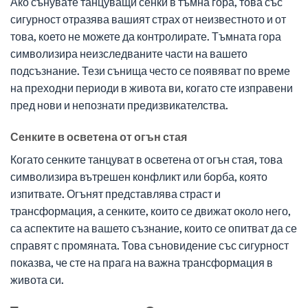
Ако сънувате танцуващи сенки в тъмна гора, това със
сигурност отразява вашият страх от неизвестното и от
това, което не можете да контролирате. Тъмната гора
символизира неизследваните части на вашето
подсъзнание. Тези сънища често се появяват по време
на преходни периоди в живота ви, когато сте изправени
пред нови и непознати предизвикателства.
Сенките в осветена от огън стая
Когато сенките танцуват в осветена от огън стая, това
символизира вътрешен конфликт или борба, която
изпитвате. Огънят представлява страст и
трансформация, а сенките, които се движат около него,
са аспектите на вашето съзнание, които се опитват да се
справят с промяната. Това съновидение със сигурност
показва, че сте на прага на важна трансформация в
живота си.