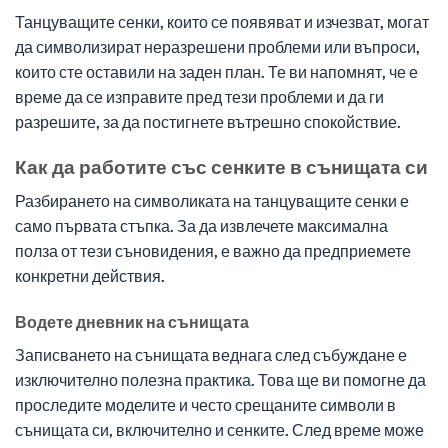
Танцуващите сенки, които се появяват и изчезват, могат
да символизират неразрешени проблеми или въпроси,
които сте оставили на заден план. Те ви напомнят, че е
време да се изправите пред тези проблеми и да ги
разрешите, за да постигнете вътрешно спокойствие.
Как да работите със сенките в сънищата си
Разбирането на символиката на танцуващите сенки е
само първата стъпка. За да извлечете максимална
полза от тези съновидения, е важно да предприемете
конкретни действия.
Водете дневник на сънищата
Записването на сънищата веднага след събуждане е
изключително полезна практика. Това ще ви помогне да
проследите моделите и често срещаните символи в
сънищата си, включително и сенките. След време може