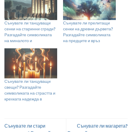
Сънувате ли танцуващи
Сънувате ли прелитащи
сенки на старинни сгради?
сенки на древни дървета?
Разгадайте символиката
Разгадайте символиката
на миналото и
на предците и връз
Сънувате ли танцуващи
свещи? Разгадайте
символиката на страстта и
крехката надежда в
Сънувате ли стари
Сънувате ли магарета?