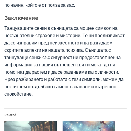
по начин, който е от полза за вас.
Заключение
Танцуващите сенки в сънищата са мощен символ на
несъзнателни страхове и мистерии. Те ни предизвикват
да се изправим пред неизвестното и да разгадаем
скритите аспекти на нашата психика. Сънищата с
танцуващи сенки със сигурност ни предоставят ценна
информация за нашия вътрешен свят и могат да ни
помогнат да растем и да се развиваме като личности.
Чрез разбирането и работата с тези символи, можем да
постигнем по-дълбоко самоосъзнаване и вътрешно
спокойствие.
Related