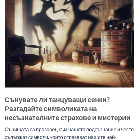
Сънувате ли танцуващи сенки?
Разгадайте символиката на
несъзнателните страхове и мистерии
Сънищата са прозорец към нашето подсъзнание и често
съдържат символи, които отразяват нашите най-