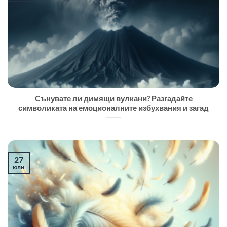
Сънувате ли димящи вулкани? Разгадайте
символиката на емоционалните избухвания и загад
27
юли