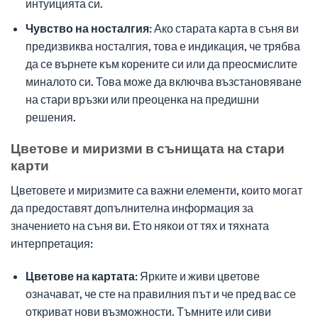
интуицията си.
Чувство на носталгия:
Ако старата карта в съня ви
предизвиква носталгия, това е индикация, че трябва
да се върнете към корените си или да преосмислите
миналото си. Това може да включва възстановяване
на стари връзки или преоценка на предишни
решения.
Цветове и миризми в сънищата на стари
карти
Цветовете и миризмите са важни елементи, които могат
да предоставят допълнителна информация за
значението на съня ви. Ето някои от тях и тяхната
интерпретация:
Цветове на картата:
Ярките и живи цветове
означават, че сте на правилния път и че пред вас се
откриват нови възможности. Тъмните или сиви