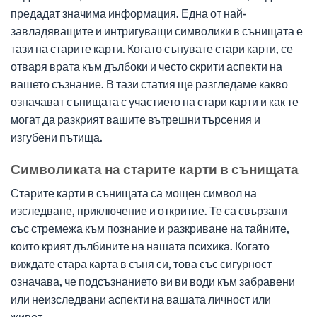
предадат значима информация. Една от най-
завладяващите и интригуващи символики в сънищата е
тази на старите карти. Когато сънувате стари карти, се
отваря врата към дълбоки и често скрити аспекти на
вашето съзнание. В тази статия ще разгледаме какво
означават сънищата с участието на стари карти и как те
могат да разкрият вашите вътрешни търсения и
изгубени пътища.
Символиката на старите карти в сънищата
Старите карти в сънищата са мощен символ на
изследване, приключение и откритие. Те са свързани
със стремежа към познание и разкриване на тайните,
които крият дълбините на нашата психика. Когато
виждате стара карта в съня си, това със сигурност
означава, че подсъзнанието ви ви води към забравени
или неизследвани аспекти на вашата личност или
живот.