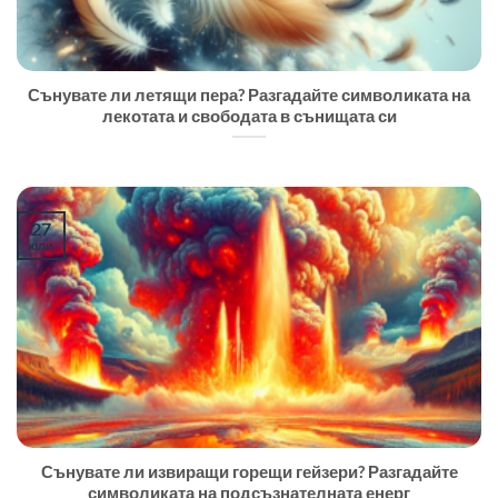
Сънувате ли летящи пера? Разгадайте символиката на
лекотата и свободата в сънищата си
27
юли
Сънувате ли извиращи горещи гейзери? Разгадайте
символиката на подсъзнателната енерг