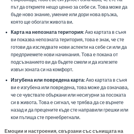
път да откриете нещо ценно за себе си. Това може да
бъде ново знание, умение или дори нова връзка,
която ще обогати живота ви.
Карта на непозната територия:
Ако картата в съня
ви показва непозната територия, това е знак, че сте
готови да изследвате нови аспекти на себе си или да
предприемете нови начинания. Това е покана от
подсъзнанието ви да бъдете смели и да излезете
извън зоната си на комфорт.
Изгубена или повредена карта:
Ако картата в съня
ви е изгубена или повредена, това може да означава,
че се чувствате объркани или несигурни за посоката
си в живота. Това е сигнал, че трябва да се върнете
назад и да прецените къде сте направили грешки или
кои пътища сте пренебрегнали.
Емоции и настроения, свързани със сънищата на