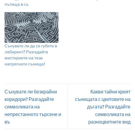
пътища в съ
Сънувате ли да се губите в
лабиринт? Разгадайте
мистериите на тези
напрегнати сънища!
Сънувате ли безкрайни
Какви тайни крият
коридори? Разгадайте
сънищата с цветовете на
символиката на
дъгата? Разгадайте
непрестанното търсене и
символиката на
въ
разноцветните вид