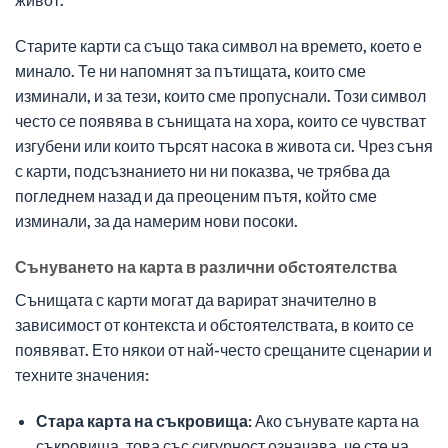
Старите карти са също така символ на времето, което е
минало. Те ни напомнят за пътищата, които сме
изминали, и за тези, които сме пропуснали. Този символ
често се появява в сънищата на хора, които се чувстват
изгубени или които търсят насока в живота си. Чрез съня
с карти, подсъзнанието ни ни показва, че трябва да
погледнем назад и да преоценим пътя, който сме
изминали, за да намерим нови посоки.
Сънуването на карта в различни обстоятелства
Сънищата с карти могат да варират значително в
зависимост от контекста и обстоятелствата, в които се
появяват. Ето някои от най-често срещаните сценарии и
техните значения:
Стара карта на съкровища:
Ако сънувате карта на
съкровища, това със сигурност означава, че сте на