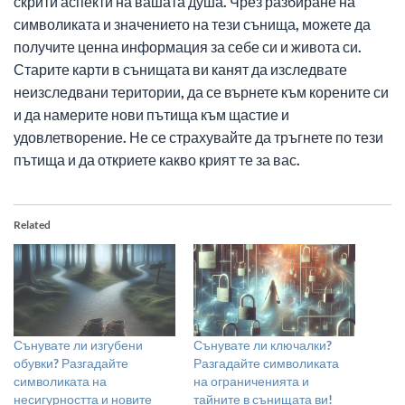
скрити аспекти на вашата душа. Чрез разбиране на
символиката и значението на тези сънища, можете да
получите ценна информация за себе си и живота си.
Старите карти в сънищата ви канят да изследвате
неизследвани територии, да се върнете към корените си
и да намерите нови пътища към щастие и
удовлетворение. Не се страхувайте да тръгнете по тези
пътища и да откриете какво крият те за вас.
Related
Сънувате ли изгубени
Сънувате ли ключалки?
обувки? Разгадайте
Разгадайте символиката
символиката на
на ограниченията и
несигурността и новите
тайните в сънищата ви!