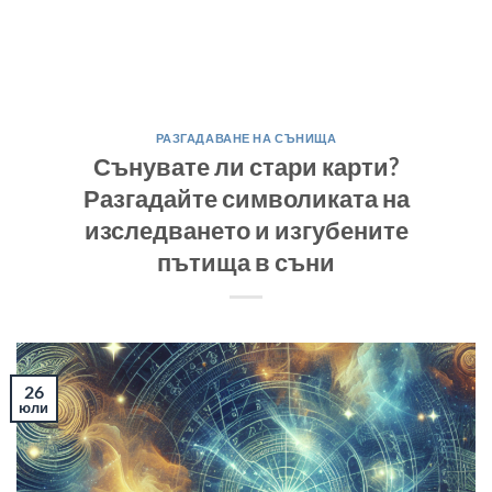
РАЗГАДАВАНЕ НА СЪНИЩА
Сънувате ли стари карти?
Разгадайте символиката на
изследването и изгубените
пътища в съни
26
юли