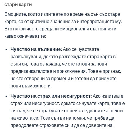
стари карти
Емоциите, които изпитвате по време на сън със стара
карта, са от критично значение за интерпретацията му.
Ето някои често срещани емоционални състояния и
какво означават те:
Чувство на вълнение:
Ако се чувствате
развълнувани, докато разглеждате стара карта в
съня си, това означава, че сте готови за нови
предизвикателства и приключения. Това е признак,
че сте отворени за промени и готови да приемете
нови възможности.
Чувство на страх или несигурност:
Ако изпитвате
страх или несигурност, докато сънувате карта, това е
сигнал, че се страхувате от неизследваните аспекти
на живота си. Този сън ви напомня, че трябва да
преодолеете страховете си и да се доверите на