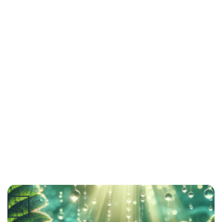
27
юли