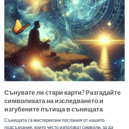
Сънувате ли стари карти? Разгадайте
символиката на изследването и
изгубените пътища в сънищата
Сънищата са мистериозни послания от нашето
подсъзнание, които често използват символи, за да