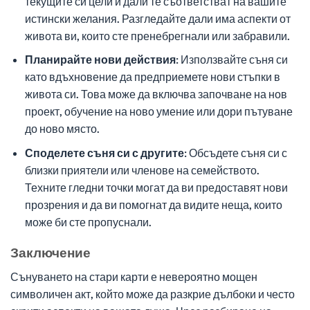
текущите си цели и дали те съответстват на вашите
истински желания. Разгледайте дали има аспекти от
живота ви, които сте пренебрегнали или забравили.
Планирайте нови действия:
Използвайте съня си
като вдъхновение да предприемете нови стъпки в
живота си. Това може да включва започване на нов
проект, обучение на ново умение или дори пътуване
до ново място.
Споделете съня си с другите:
Обсъдете съня си с
близки приятели или членове на семейството.
Техните гледни точки могат да ви предоставят нови
прозрения и да ви помогнат да видите неща, които
може би сте пропуснали.
Заключение
Сънуването на стари карти е невероятно мощен
символичен акт, който може да разкрие дълбоки и често