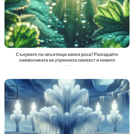
Сънувате ли звънтящи капки роса? Разгадайте
символиката на утринната свежест и новите
27
юли