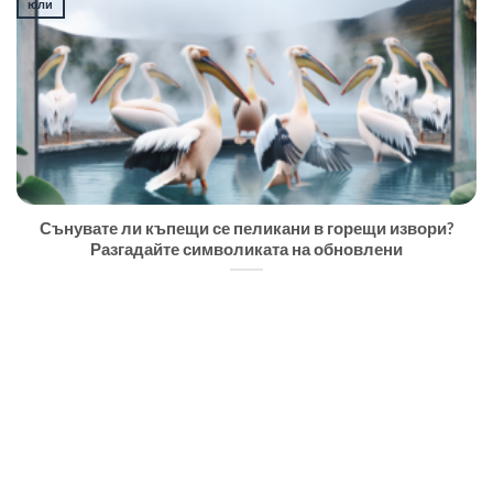
юли
Сънувате ли къпещи се пеликани в горещи извори?
Разгадайте символиката на обновлени