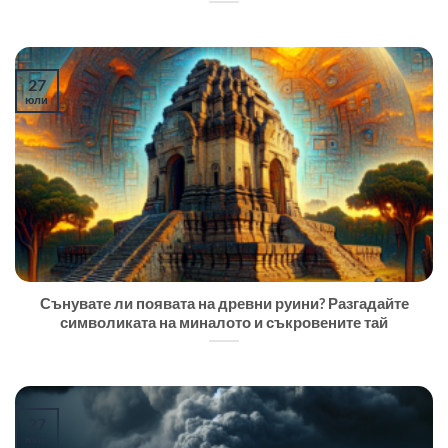
27
юли
Сънувате ли появата на древни руини? Разгадайте
символиката на миналото и съкровените тай
27
юли