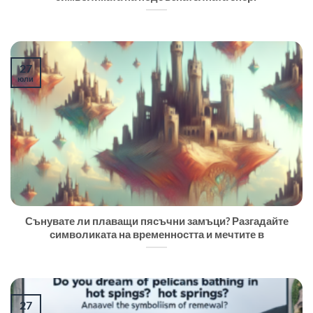
27
юли
Сънувате ли плаващи пясъчни замъци? Разгадайте
символиката на временността и мечтите в
27