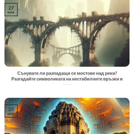
27
юли
Сънувате ли разпадащи се мостове над реки?
Разгадайте символиката на нестабилните връзки и
27
юли