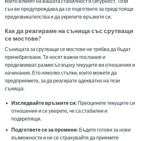
които влияят на вашата стабилност и сигурност. Този
сън ви предупреждава да се подготвите за предстоящи
предизвикателства и да укрепите връзките си.
Как да реагираме на сънища със срутващи
се мостове?
Сънищата за срутващи се мостове не трябва да бъдат
пренебрегвани. Те носят важни послания и
предизвикват размисъл върху текущите ви отношения и
начинания. Ето няколко стъпки, които можете да
предприемете, за да реагирате адекватно на тези
сънища:
Изследвайте връзките си:
Преоценете текущите си
отношения и се уверете, че са стабилни и
подкрепящи.
Подгответе се за промени:
Бъдете готови за нови
възможности и не се страхувайте да приемете