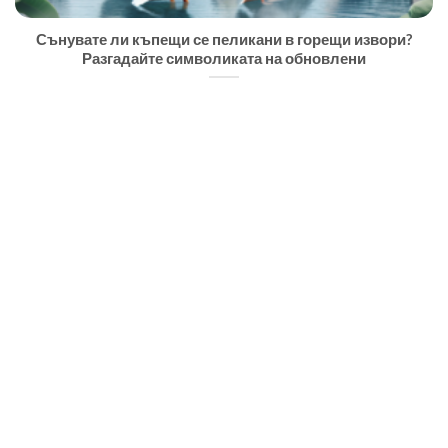
Сънувате ли къпещи се пеликани в горещи извори?
Разгадайте символиката на обновлени