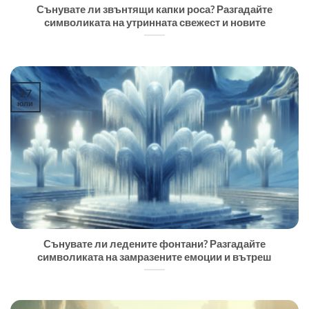
Сънувате ли звънтящи капки роса? Разгадайте
символиката на утринната свежест и новите
27
юли
Сънувате ли ледените фонтани? Разгадайте
символиката на замразените емоции и вътреш