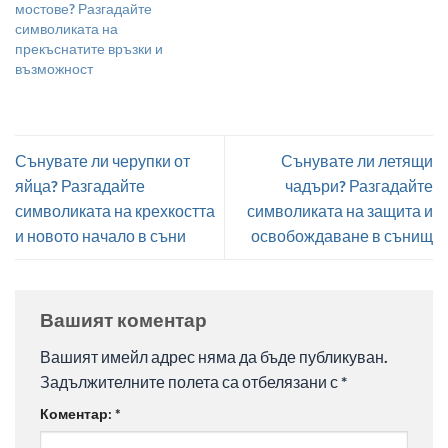
мостове? Разгадайте
символиката на
прекъснатите връзки и
възможност
Сънувате ли черупки от
Сънувате ли летящи
яйца? Разгадайте
чадъри? Разгадайте
символиката на крехкостта
символиката на защита и
и новото начало в съни
освобождаване в сънищ
Вашият коментар
Вашият имейл адрес няма да бъде публикуван.
Задължителните полета са отбелязани с
*
Коментар:
*