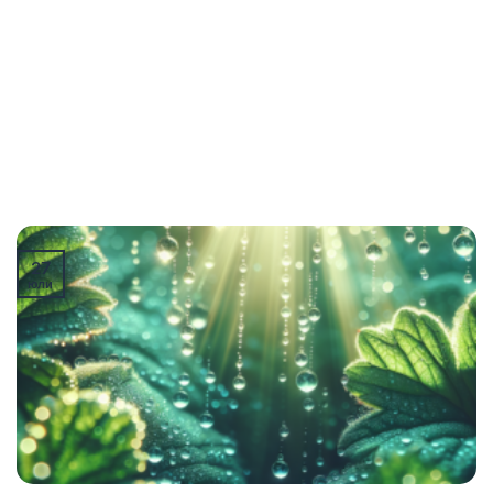
27
юли