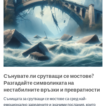
Сънувате ли срутващи се мостове?
Разгадайте символиката на
нестабилните връзки и превратности
Сънищата за срутващи се мостове са сред най-
емоционално заредените и значими послания, които