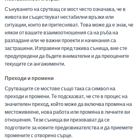
Сънуването на срутващ се мост често означава, че в
живота ви съществуват нестабилни връзки или
ситуации, които ви притесняват. Това може да е знак, че
някои от вашите взаимоотношения са на ръба на
разпадане или че важни проекти и начинания са
застрашени. Изправени пред такива сънища, вие сте
предупредени да бъдете внимателни и да преоцените
текущите си ангажименти.
Преходи и промени
Срутващите се мостове също така са символ на
преходи и промени. Те подсказват, че сте в процес на
значителен преход, който може да включва промяна на
местоживеене, нова работа или промяна в личните ви
отношения. Тези сънища ви призовават да се
подготвите за новите предизвикателства и да приемете
промените с отворено сърце.