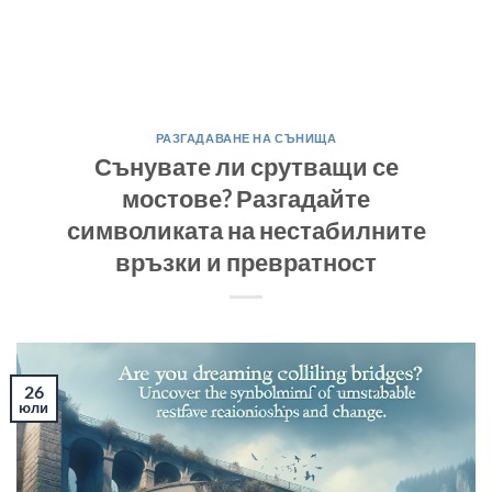
РАЗГАДАВАНЕ НА СЪНИЩА
Сънувате ли срутващи се
мостове? Разгадайте
символиката на нестабилните
връзки и превратност
26
юли