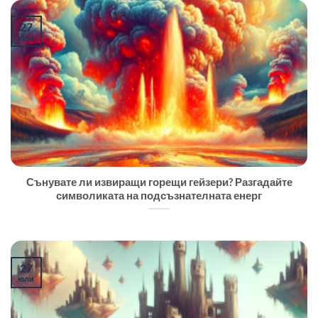
27
юли
Сънувате ли извиращи горещи гейзери? Разгадайте
символиката на подсъзнателната енерг
27
юли