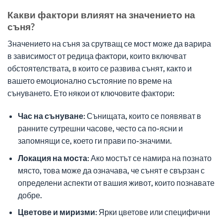
Какви фактори влияят на значението на
съня?
Значението на съня за срутващ се мост може да варира
в зависимост от редица фактори, които включват
обстоятелствата, в които се развива сънят, както и
вашето емоционално състояние по време на
сънуването. Ето някои от ключовите фактори:
Час на сънуване:
Сънищата, които се появяват в
ранните сутрешни часове, често са по-ясни и
запомнящи се, което ги прави по-значими.
Локация на моста:
Ако мостът се намира на познато
място, това може да означава, че сънят е свързан с
определени аспекти от вашия живот, които познавате
добре.
Цветове и миризми:
Ярки цветове или специфични