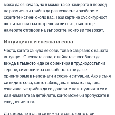
може да означава, че в момента се намирате в период
на размисъл и трябва да разпознаете и разберете
скритите истини около вас. Тази картина със сигурност
ще ви насочи към вътрешния ви свят, където ще
намерите отговори на въпросите, които ви тревожат.
Интуицията и снежната сова
Често, когато сънуваме сови, това е свързано с нашата
интуиция. Снежната сова, с нейната способност да
вижда в тъмното и да се ориентира в труднодостъпни
терени, символизира способността ни да се
ориентираме в непознати и сложни ситуации. Ако в съня
си видите сова, която наблюдава внимателно, това
означава, че трябва да се доверите на интуицията си и
да внимавате за детайлите, които може би пропускате в
ежедневието си.
Да кажем, че в съня си виждате сова, която стои