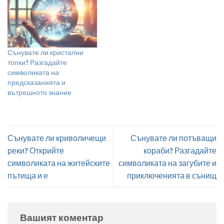
Сънувате ли кристални
топки? Разгадайте
символиката на
предсказанията и
вътрешното знание
Сънувате ли криволичещи
Сънувате ли потъващи
реки? Открийте
кораби? Разгадайте
символиката на житейските
символиката на загубите и
пътища и е
приключенията в сънищ
Вашият коментар