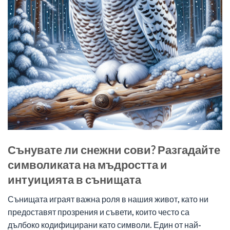
Сънувате ли снежни сови? Разгадайте
символиката на мъдростта и
интуицията в сънищата
Сънищата играят важна роля в нашия живот, като ни
предоставят прозрения и съвети, които често са
дълбоко кодифицирани като символи. Един от най-