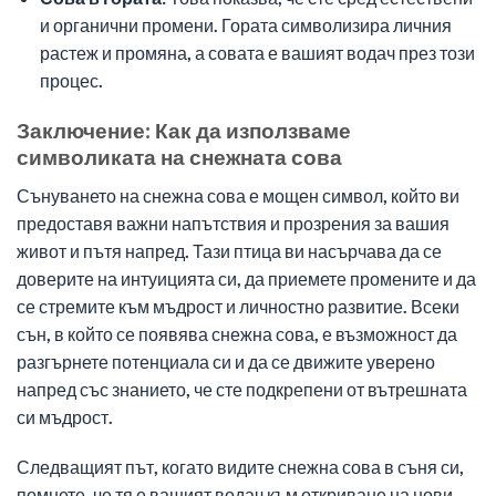
и органични промени. Гората символизира личния
растеж и промяна, а совата е вашият водач през този
процес.
Заключение: Как да използваме
символиката на снежната сова
Сънуването на снежна сова е мощен символ, който ви
предоставя важни напътствия и прозрения за вашия
живот и пътя напред. Тази птица ви насърчава да се
доверите на интуицията си, да приемете промените и да
се стремите към мъдрост и личностно развитие. Всеки
сън, в който се появява снежна сова, е възможност да
разгърнете потенциала си и да се движите уверено
напред със знанието, че сте подкрепени от вътрешната
си мъдрост.
Следващият път, когато видите снежна сова в съня си,
помнете, че тя е вашият водач към откриване на нови