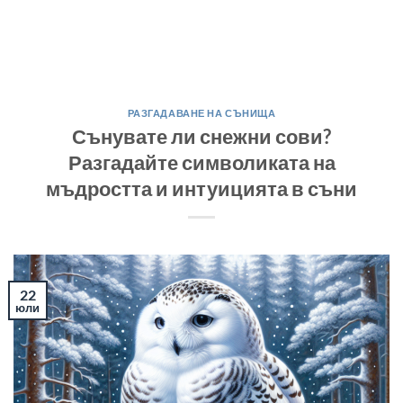
РАЗГАДАВАНЕ НА СЪНИЩА
Сънувате ли снежни сови?
Разгадайте символиката на
мъдростта и интуицията в съни
22
юли