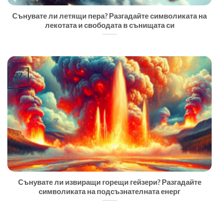
Сънувате ли летящи пера? Разгадайте символиката на
лекотата и свободата в сънищата си
27
юли
Сънувате ли извиращи горещи гейзери? Разгадайте
символиката на подсъзнателната енерг