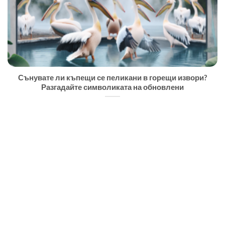
Сънувате ли къпещи се пеликани в горещи извори?
Разгадайте символиката на обновлени