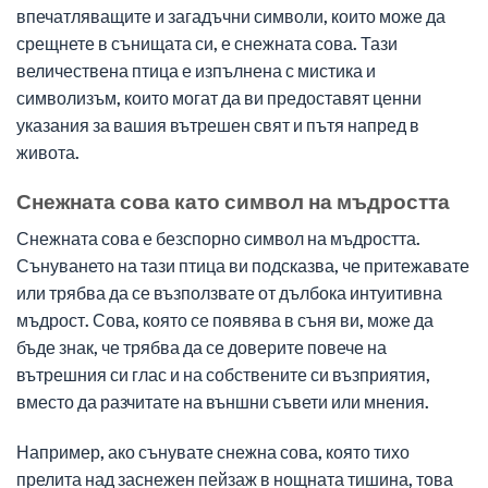
впечатляващите и загадъчни символи, които може да
срещнете в сънищата си, е снежната сова. Тази
величествена птица е изпълнена с мистика и
символизъм, които могат да ви предоставят ценни
указания за вашия вътрешен свят и пътя напред в
живота.
Снежната сова като символ на мъдростта
Снежната сова е безспорно символ на мъдростта.
Сънуването на тази птица ви подсказва, че притежавате
или трябва да се възползвате от дълбока интуитивна
мъдрост. Сова, която се появява в съня ви, може да
бъде знак, че трябва да се доверите повече на
вътрешния си глас и на собствените си възприятия,
вместо да разчитате на външни съвети или мнения.
Например, ако сънувате снежна сова, която тихо
прелита над заснежен пейзаж в нощната тишина, това