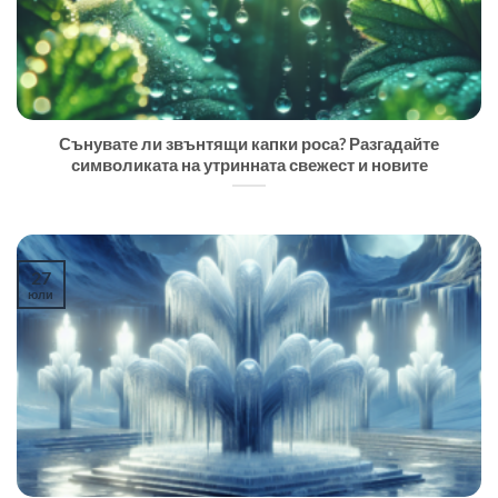
Сънувате ли звънтящи капки роса? Разгадайте
символиката на утринната свежест и новите
27
юли