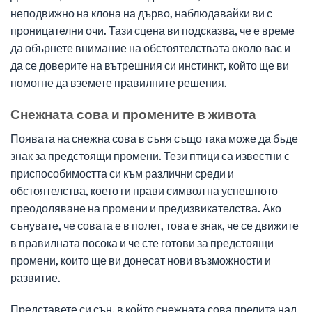
неподвижно на клона на дърво, наблюдавайки ви с
проницателни очи. Тази сцена ви подсказва, че е време
да обърнете внимание на обстоятелствата около вас и
да се доверите на вътрешния си инстинкт, който ще ви
помогне да вземете правилните решения.
Снежната сова и промените в живота
Появата на снежна сова в съня също така може да бъде
знак за предстоящи промени. Тези птици са известни с
приспособимостта си към различни среди и
обстоятелства, което ги прави символ на успешното
преодоляване на промени и предизвикателства. Ако
сънувате, че совата е в полет, това е знак, че се движите
в правилната посока и че сте готови за предстоящи
промени, които ще ви донесат нови възможности и
развитие.
Представете си сън, в който снежната сова прелита над