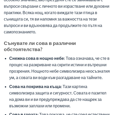
въпроси свързани с личното ви израстване или духовни
практики. Всяка нощ, когато виждате тази птица в
сънищата си, тя ви напомня за важността на тези
въпроси и ви вдъхновява да продължите по пътя на
самопознанието.
Сънувате ли сова в различни
обстоятелства?
Снежна сова в нощно небе:
Това означава, че сте в
процес на разкриване на скрити истини и вътрешни
прозрения. Нощното небе символизира неосъзнатия
ум, а совата ви води към разгадаване на тайните.
Сова на покрива на къща:
Тази картина
символизира защита и сигурност. Совата е пазител
на дома ви и ви предупреждава да сте нащрек за
възможни заплахи или промени.
Сова в гората:
Това показва, че сте сред естествени