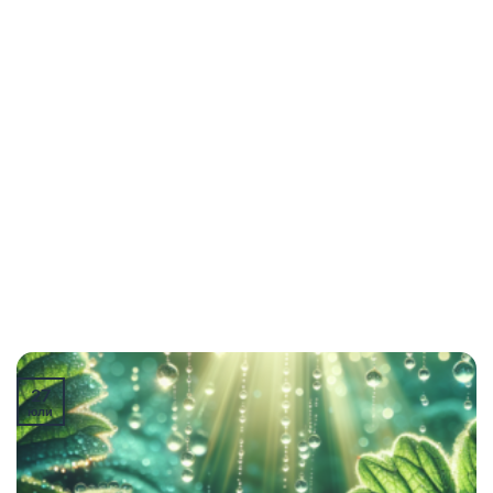
27
юли