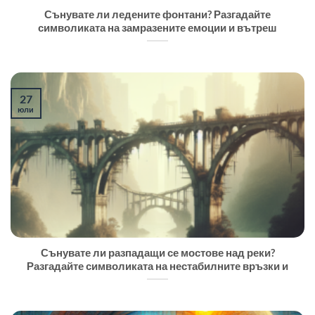
Сънувате ли ледените фонтани? Разгадайте
символиката на замразените емоции и вътреш
27
юли
Сънувате ли разпадащи се мостове над реки?
Разгадайте символиката на нестабилните връзки и