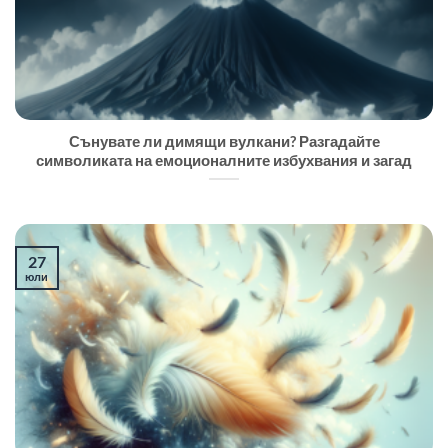
Сънувате ли димящи вулкани? Разгадайте
символиката на емоционалните избухвания и загад
27
юли