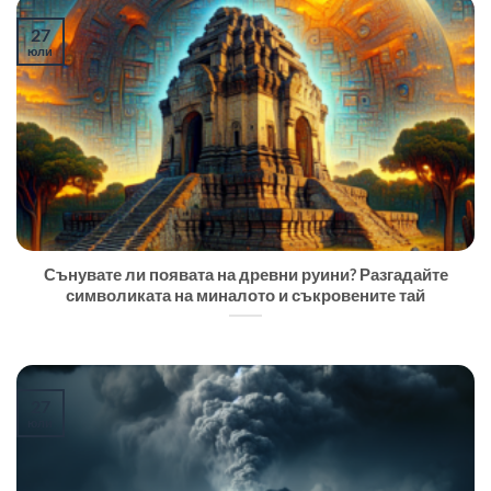
27
юли
Сънувате ли появата на древни руини? Разгадайте
символиката на миналото и съкровените тай
27
юли