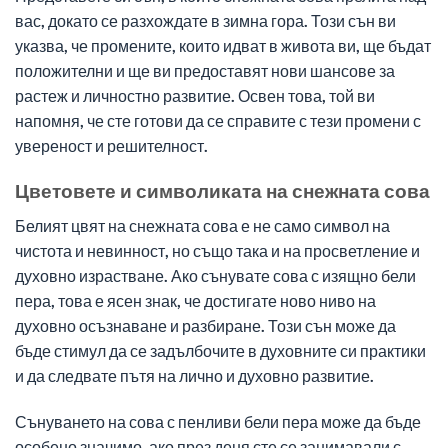
вас, докато се разхождате в зимна гора. Този сън ви
указва, че промените, които идват в живота ви, ще бъдат
положителни и ще ви предоставят нови шансове за
растеж и личностно развитие. Освен това, той ви
напомня, че сте готови да се справите с тези промени с
увереност и решителност.
Цветовете и символиката на снежната сова
Белият цвят на снежната сова е не само символ на
чистота и невинност, но също така и на просветление и
духовно израстване. Ако сънувате сова с изящно бели
пера, това е ясен знак, че достигате ново ниво на
духовно осъзнаване и разбиране. Този сън може да
бъде стимул да се задълбочите в духовните си практики
и да следвате пътя на лично и духовно развитие.
Сънуването на сова с пенливи бели пера може да бъде
особено значимо, ако през деня сте се занимавали с