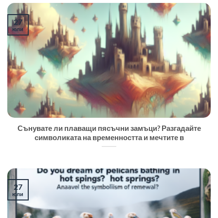
27
юли
Сънувате ли плаващи пясъчни замъци? Разгадайте
символиката на временността и мечтите в
27
юли