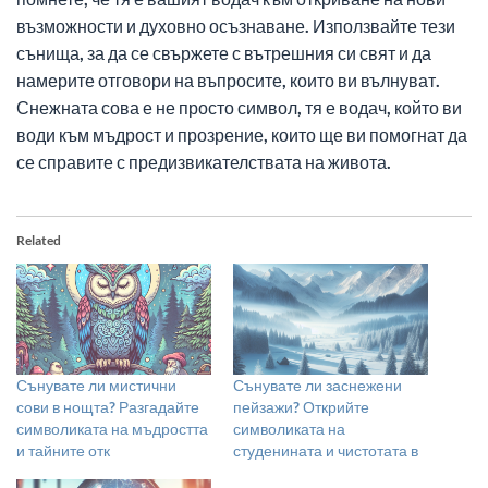
възможности и духовно осъзнаване. Използвайте тези
сънища, за да се свържете с вътрешния си свят и да
намерите отговори на въпросите, които ви вълнуват.
Снежната сова е не просто символ, тя е водач, който ви
води към мъдрост и прозрение, които ще ви помогнат да
се справите с предизвикателствата на живота.
Related
Сънувате ли мистични
Сънувате ли заснежени
сови в нощта? Разгадайте
пейзажи? Открийте
символиката на мъдростта
символиката на
и тайните отк
студенината и чистотата в