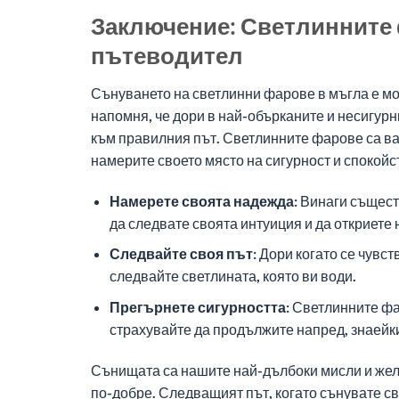
Заключение: Светлинните 
пътеводител
Сънуването на светлинни фарове в мъгла е мо
напомня, че дори в най-обърканите и несигурн
към правилния път. Светлинните фарове са ва
намерите своето място на сигурност и спокойс
Намерете своята надежда:
Винаги съществ
да следвате своята интуиция и да откриете
Следвайте своя път:
Дори когато се чувст
следвайте светлината, която ви води.
Прегърнете сигурността:
Светлинните фар
страхувайте да продължите напред, знаейки,
Сънищата са нашите най-дълбоки мисли и жела
по-добре. Следващият път, когато сънувате св