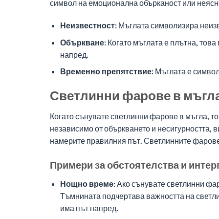
символ на емоционална обърканост или неясно
Неизвестност:
Мъглата символизира неизве
Объркване:
Когато мъглата е плътна, това 
напред.
Временно препятствие:
Мъглата е символ 
Светлинни фарове в мъгла:
Когато сънувате светлинни фарове в мъгла, то
независимо от объркването и несигурността, в
намерите правилния път. Светлинните фарове 
Примери за обстоятелства и интер
Нощно време:
Ако сънувате светлинни фар
Тъмнината подчертава важността на светлин
има път напред.