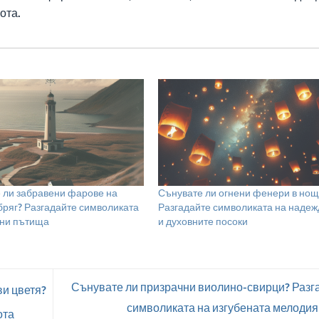
ота.
 ли забравени фарове на
Сънувате ли огнени фенери в нощ
бряг? Разгадайте символиката
Разгадайте символиката на надеж
ени пътища
и духовните посоки
Сънувате ли призрачни виолино-свирци? Разг
и цветя?
символиката на изгубената мелодия
ота