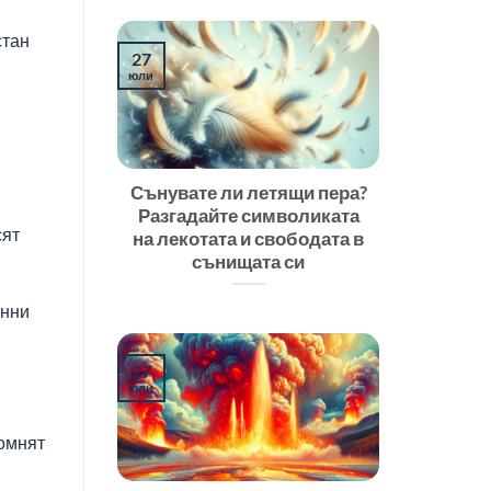
стан
27
юли
Сънувате ли летящи пера?
Разгадайте символиката
сят
на лекотата и свободата в
сънищата си
инни
27
юли
омнят