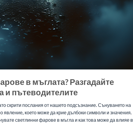
арове в мъглата? Разгадайте
а и пътеводителите
като скрити послания от нашето подсъзнание. Сънуването на
 явление, което може да крие дълбоки символи и значения. 
нувате светлинни фарове в мъгла и как това може да влияе 