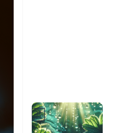
27
юли