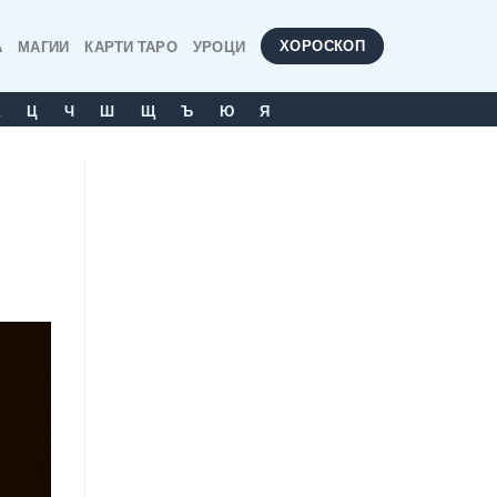
ХОРОСКОП
А
МАГИИ
КАРТИ ТАРО
УРОЦИ
Х
Ц
Ч
Ш
Щ
Ъ
Ю
Я