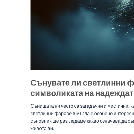
Сънувате ли светлинни ф
символиката на надеждат
Сънищата ни често са загадъчни и мистични, 
светлинни фарове в мъгла е особено интересно
съновник ще разгледаме какво означава да съ
живота ви.