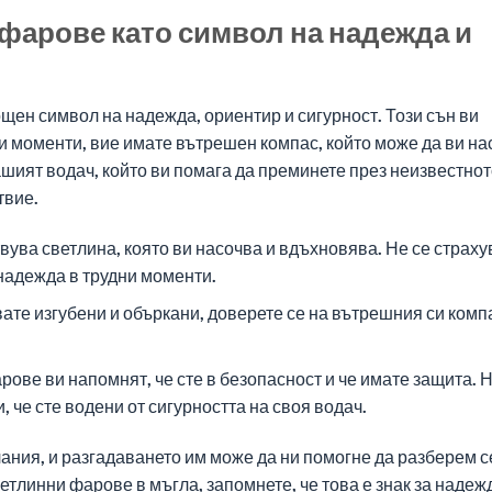
фарове като символ на надежда и
щен символ на надежда, ориентир и сигурност. Този сън ви
и моменти, вие имате вътрешен компас, който може да ви на
шият водач, който ви помага да преминете през неизвестнот
твие.
ува светлина, която ви насочва и вдъхновява. Не се страху
 надежда в трудни моменти.
вате изгубени и объркани, доверете се на вътрешния си комп
ове ви напомнят, че сте в безопасност и че имате защита. Н
 че сте водени от сигурността на своя водач.
ния, и разгадаването им може да ни помогне да разберем с
етлинни фарове в мъгла, запомнете, че това е знак за надеж