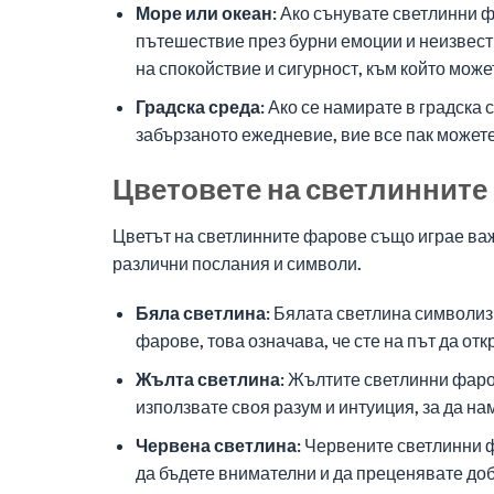
Море или океан:
Ако сънувате светлинни фа
пътешествие през бурни емоции и неизвест
на спокойствие и сигурност, към който може
Градска среда:
Ако се намирате в градска 
забързаното ежедневие, вие все пак можете
Цветовете на светлинните
Цветът на светлинните фарове също играе важ
различни послания и символи.
Бяла светлина:
Бялата светлина символизи
фарове, това означава, че сте на път да от
Жълта светлина:
Жълтите светлинни фаров
използвате своя разум и интуиция, за да н
Червена светлина:
Червените светлинни ф
да бъдете внимателни и да преценявате до