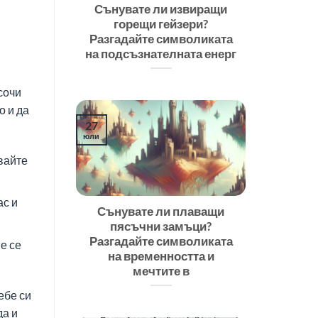
Сънувате ли извиращи
горещи гейзери?
Разгадайте символиката
на подсъзнателната енерг
сочи
о и да
27
юли
вайте
ас и
Сънувате ли плаващи
пясъчни замъци?
Разгадайте символиката
е се
на временността и
мечтите в
ебе си
да и