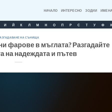
НАЧАЛО
ИНТЕРЕСНО
ЗОДИИ
ИМЕН
И
Й
К
Л
М
Н
О
П
Р
С
T
У
Ф
АЗГАДАВАНЕ НА СЪНИЩА
ни фарове в мъглата? Разгадайте
а на надеждата и пътев