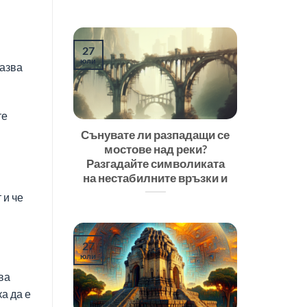
27
юли
казва
те
Сънувате ли разпадащи се
мостове над реки?
Разгадайте символиката
на нестабилните връзки и
 и че
27
юли
ва
а да е