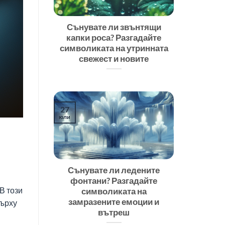
Сънувате ли звънтящи
капки роса? Разгадайте
символиката на утринната
свежест и новите
27
юли
Сънувате ли ледените
фонтани? Разгадайте
В този
символиката на
замразените емоции и
върху
вътреш