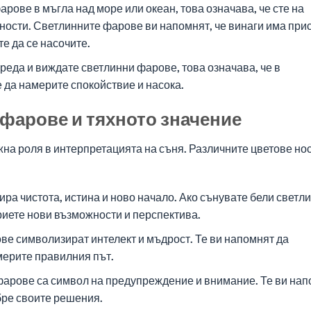
рове в мъгла над море или океан, това означава, че сте на
ности. Светлинните фарове ви напомнят, че винаги има при
те да се насочите.
среда и виждате светлинни фарове, това означава, че в
 да намерите спокойствие и насока.
 фарове и тяхното значение
на роля в интерпретацията на съня. Различните цветове но
ра чистота, истина и ново начало. Ако сънувате бели светл
криете нови възможности и перспектива.
е символизират интелект и мъдрост. Те ви напомнят да
америте правилния път.
арове са символ на предупреждение и внимание. Те ви нап
бре своите решения.