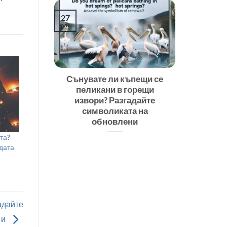
27
юли
Сънувате ли къпещи се
пеликани в горещи
извори? Разгадайте
символиката на
обновлени
та?
дата
адайте
 и