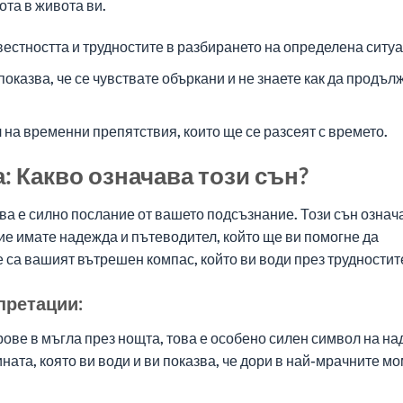
та в живота ви.
стността и трудностите в разбирането на определена ситуа
показва, че се чувствате объркани и не знаете как да продъл
на временни препятствия, които ще се разсеят с времето.
 Какво означава този сън?
ва е силно послание от вашето подсъзнание. Този сън означа
ие имате надежда и пътеводител, който ще ви помогне да
са вашият вътрешен компас, който ви води през трудностит
претации:
ове в мъгла през нощта, това е особено силен символ на на
ата, която ви води и ви показва, че дори в най-мрачните мо