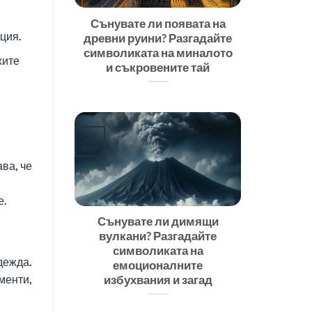
Сънувате ли появата на
ция.
древни руини? Разгадайте
символиката на миналото
жите
и съкровените тай
27
юли
ва, че
е.
Сънувате ли димящи
вулкани? Разгадайте
символиката на
дежда.
емоционалните
менти,
избухвания и загад