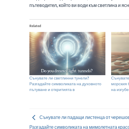
пътеводител, който ви води към светлина и ясн
Related
Сънувате ли светлинни тунели?
Сънувате
Разгадайте символиката на духовното
морския 
пътуване и откритията в
на изгуб
Сънувате ли падащи листенца от черешов
Разгадайте символиката на мимолетната крас