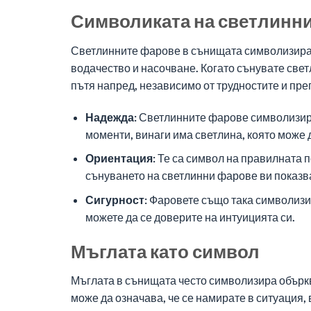
Символиката на светлинн
Светлинните фарове в сънищата символизират
водачество и насочване. Когато сънувате све
пътя напред, независимо от трудностите и пре
Надежда:
Светлинните фарове символизират
моменти, винаги има светлина, която може 
Ориентация:
Те са символ на правилната по
сънуването на светлинни фарове ви показва,
Сигурност:
Фаровете също така символизира
можете да се доверите на интуицията си.
Мъглата като символ
Мъглата в сънищата често символизира обърква
може да означава, че се намирате в ситуация,