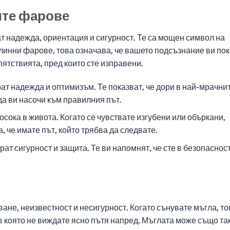
ите фарове
 надежда, ориентация и сигурност. Те са мощен символ на
тлинни фарове, това означава, че вашето подсъзнание ви по
пятствията, пред които сте изправени.
 надежда и оптимизъм. Те показват, че дори в най-мрачни
да ви насочи към правилния път.
сока в живота. Когато се чувствате изгубени или объркани,
 че имате път, който трябва да следвате.
т сигурност и защита. Те ви напомнят, че сте в безопасност
не, неизвестност и несигурност. Когато сънувате мъгла, то
 в която не виждате ясно пътя напред. Мъглата може също так