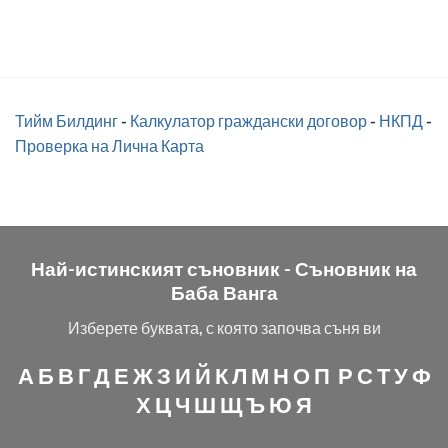
Тийм Билдинг
-
Калкулатор граждански договор
-
НКПД
-
Проверка на Лична Карта
Най-истинският съновник -
Съновник на
Баба Ванга
Изберете буквата, с която започва съня ви
А
Б
В
Г
Д
Е
Ж
З
И
Й
К
Л
М
Н
О
П
Р
С
Т
У
Ф
Х
Ц
Ч
Ш
Щ
Ъ
Ю
Я