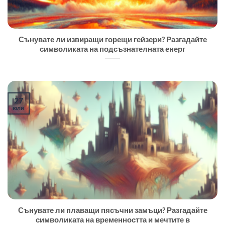
Сънувате ли извиращи горещи гейзери? Разгадайте
символиката на подсъзнателната енерг
27
юли
Сънувате ли плаващи пясъчни замъци? Разгадайте
символиката на временността и мечтите в