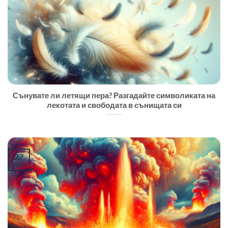
Сънувате ли летящи пера? Разгадайте символиката на
лекотата и свободата в сънищата си
27
юли