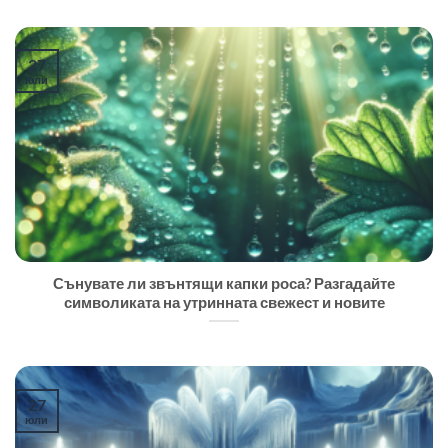
27
юли
Сънувате ли звънтящи капки роса? Разгадайте
символиката на утринната свежест и новите
27
юли