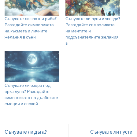
Сънувате ли златни риби?
Сънувате ли луни и звезди?
Разгадайте символиката
Разгадайте символиката
на късмета и личните
на мечтите и
желания в съни
подсъзнателните желания
в
Сънувате ли езера под
ярка луна? Разгадайте
символиката на дълбоките
емоции и спокой
Сънувате ли дъга?
Сънувате ли пусти