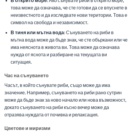
В открито море:
Ако сънувате риби в открито море,
това може да означава, че сте готови да се впуснете в
неизвестното и да изследвате нови територии. Това е
символ на свобода и независимост.
В тиня или мътна вода:
Сънуването на риби в
мътна вода може да бъде знак, че сте объркани или че
има неяснота в живота ви. Това може да означава
нужда от яснота и разбиране на текущата ви
ситуация.
Час на сънуването
Часът, в който сънувате риби, също може да има
значение. Например, сънуването на риби рано сутрин
може да бъде знак за ново начало или нова възможност,
докато сънуването на риби късно вечер може да
отразява нуждата от почивка и релаксация.
Цветове и миризми