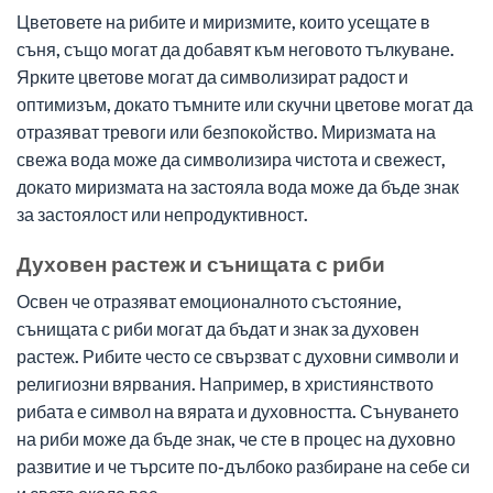
Цветовете на рибите и миризмите, които усещате в
съня, също могат да добавят към неговото тълкуване.
Ярките цветове могат да символизират радост и
оптимизъм, докато тъмните или скучни цветове могат да
отразяват тревоги или безпокойство. Миризмата на
свежа вода може да символизира чистота и свежест,
докато миризмата на застояла вода може да бъде знак
за застоялост или непродуктивност.
Духовен растеж и сънищата с риби
Освен че отразяват емоционалното състояние,
сънищата с риби могат да бъдат и знак за духовен
растеж. Рибите често се свързват с духовни символи и
религиозни вярвания. Например, в християнството
рибата е символ на вярата и духовността. Сънуването
на риби може да бъде знак, че сте в процес на духовно
развитие и че търсите по-дълбоко разбиране на себе си