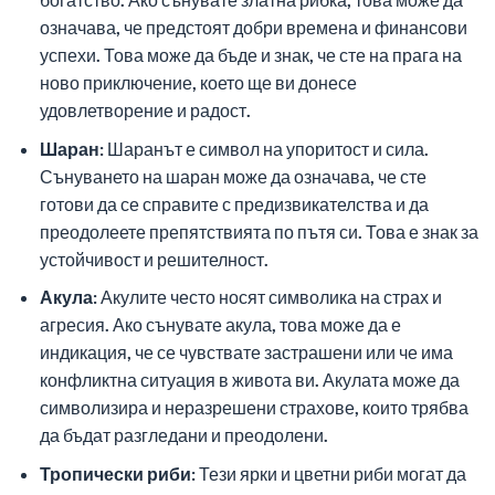
означава, че предстоят добри времена и финансови
успехи. Това може да бъде и знак, че сте на прага на
ново приключение, което ще ви донесе
удовлетворение и радост.
Шаран:
Шаранът е символ на упоритост и сила.
Сънуването на шаран може да означава, че сте
готови да се справите с предизвикателства и да
преодолеете препятствията по пътя си. Това е знак за
устойчивост и решителност.
Акула:
Акулите често носят символика на страх и
агресия. Ако сънувате акула, това може да е
индикация, че се чувствате застрашени или че има
конфликтна ситуация в живота ви. Акулата може да
символизира и неразрешени страхове, които трябва
да бъдат разгледани и преодолени.
Тропически риби:
Тези ярки и цветни риби могат да