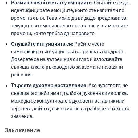
Размишлявайте върху емоциите:
Опитайте се да
идентифицирате емоциите, които сте изпитали по
време на съня. Това може да ви даде представа за
текущото ви емоционално състояние и възможните
промени, които трябва да направите.
Слушайте интуицията си:
Рибите често
символизират интуицията и вътрешната мъдрост.
Доверете се на вътрешния си глас и използвайте
сънищата като ръководство за вземане на важни
решения.
Търсете духовно наставление:
Ако чувствате, че
сънищата с риби имат дълбока духовна символика,
може да се консултирате с духовен наставник или
терапевт, който да ви помогне да разберете тяхното
значение.
Заключение