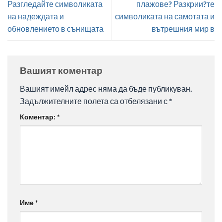
Разгледайте символиката
плажове? Разкрии?те
на надеждата и
символиката на самотата и
обновлението в сънищата
вътрешния мир в
Вашият коментар
Вашият имейл адрес няма да бъде публикуван.
Задължителните полета са отбелязани с
*
Коментар:
*
Име
*