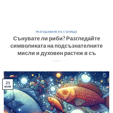
РАЗГАДАВАНЕ НА СЪНИЩА
Сънувате ли риби? Разгледайте
символиката на подсъзнателните
мисли и духовен растеж в съ
21
юли