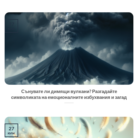
27
юли
Сънувате ли димящи вулкани? Разгадайте
символиката на емоционалните избухвания и загад
27
юли