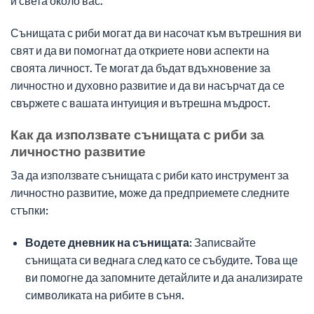
и света около вас.
Сънищата с риби могат да ви насочат към вътрешния ви
свят и да ви помогнат да откриете нови аспекти на
своята личност. Те могат да бъдат вдъхновение за
личностно и духовно развитие и да ви насърчат да се
свържете с вашата интуиция и вътрешна мъдрост.
Как да използвате сънищата с риби за
личностно развитие
За да използвате сънищата с риби като инструмент за
личностно развитие, може да предприемете следните
стъпки:
Водете дневник на сънищата:
Записвайте
сънищата си веднага след като се събудите. Това ще
ви помогне да запомните детайлите и да анализирате
символиката на рибите в съня.