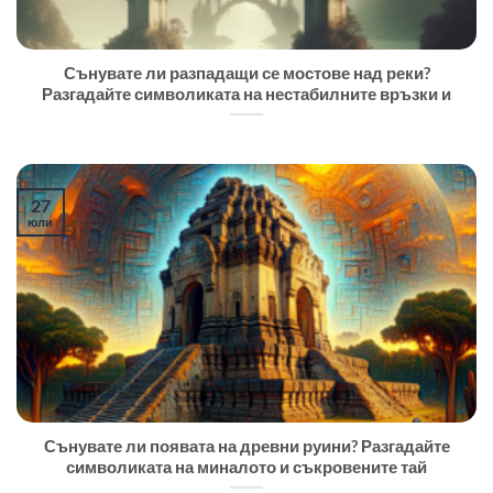
Сънувате ли разпадащи се мостове над реки?
Разгадайте символиката на нестабилните връзки и
27
юли
Сънувате ли появата на древни руини? Разгадайте
символиката на миналото и съкровените тай