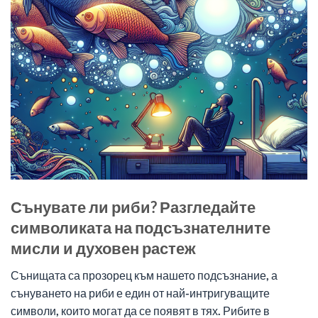
Сънувате ли риби? Разгледайте
символиката на подсъзнателните
мисли и духовен растеж
Сънищата са прозорец към нашето подсъзнание, а
сънуването на риби е един от най-интригуващите
символи, които могат да се появят в тях. Рибите в