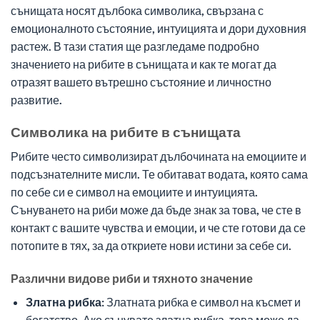
сънищата носят дълбока символика, свързана с
емоционалното състояние, интуицията и дори духовния
растеж. В тази статия ще разгледаме подробно
значението на рибите в сънищата и как те могат да
отразят вашето вътрешно състояние и личностно
развитие.
Символика на рибите в сънищата
Рибите често символизират дълбочината на емоциите и
подсъзнателните мисли. Те обитават водата, която сама
по себе си е символ на емоциите и интуицията.
Сънуването на риби може да бъде знак за това, че сте в
контакт с вашите чувства и емоции, и че сте готови да се
потопите в тях, за да откриете нови истини за себе си.
Различни видове риби и тяхното значение
Златна рибка:
Златната рибка е символ на късмет и
богатство. Ако сънувате златна рибка, това може да