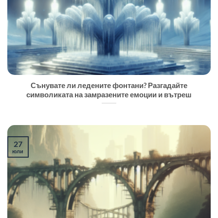
Сънувате ли ледените фонтани? Разгадайте
символиката на замразените емоции и вътреш
27
юли