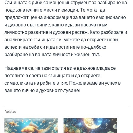
Сънищата с риби са мощен инструмент за разбиране на
подсъзнателните мисли и емоции. Те могат да
предложат ценна информация за вашето емоционално
и духовно състояние, както и да ви насочат към
личностно развитие и духовен растеж. Като разбирате и
анализирате сънищата си, можете да откриете нови
аспекти на себе си и да постигнете по-дълбоко
разбиране на вашата личност и жизнен път.
Надяваме се, че тази статия ви е вдъхновила да се
потопите в света на сънищата и да откриете
символиката на рибите в тях. Пожелаваме ви успех в
вашето лично и духовно пътуване!
Related