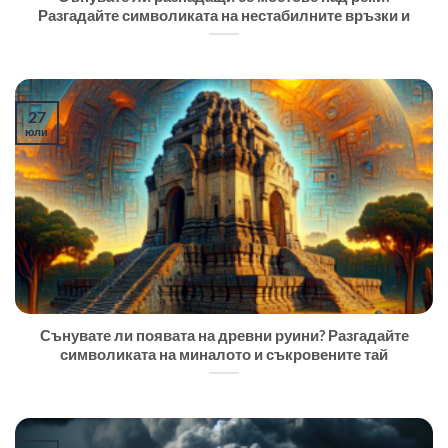
Разгадайте символиката на нестабилните връзки и
27
юли
Сънувате ли появата на древни руини? Разгадайте
символиката на миналото и съкровените тай