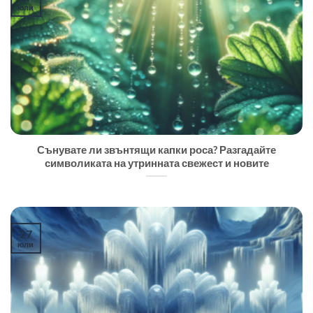
юли
Сънувате ли звънтящи капки роса? Разгадайте
символиката на утринната свежест и новите
27
юли