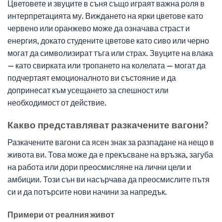
Цветовете и звуците в съня също играят важна роля в
интерпретацията му. Виждането на ярки цветове като
червено или оранжево може да означава страст и
енергия, докато студените цветове като сиво или черно
могат да символизират тъга или страх. Звуците на влака
— като свирката или тропането на колелата — могат да
подчертаят емоционалното ви състояние и да
допринесат към усещането за спешност или
необходимост от действие.
Какво представляват разкачените вагони?
Разкачените вагони са ясен знак за разпадане на нещо в
живота ви. Това може да е прекъсване на връзка, загуба
на работа или дори преосмисляне на лични цели и
амбиции. Този сън ви насърчава да преосмислите пътя
си и да потърсите нови начини за напредък.
Примери от реалния живот