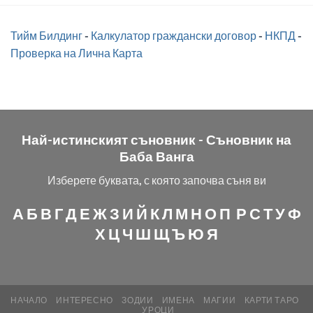
Тийм Билдинг
-
Калкулатор граждански договор
-
НКПД
-
Проверка на Лична Карта
Най-истинският съновник -
Съновник на
Баба Ванга
Изберете буквата, с която започва съня ви
А
Б
В
Г
Д
Е
Ж
З
И
Й
К
Л
М
Н
О
П
Р
С
Т
У
Ф
Х
Ц
Ч
Ш
Щ
Ъ
Ю
Я
НАЧАЛО
ИНТЕРЕСНО
ЗОДИИ
ИМЕНА
МАГИИ
КАРТИ ТАРО
УРОЦИ