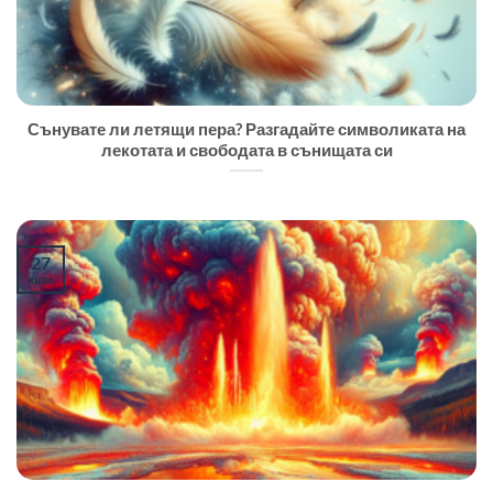
Сънувате ли летящи пера? Разгадайте символиката на
лекотата и свободата в сънищата си
27
юли