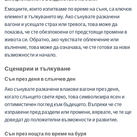
Емоциите, които изпитваме по време на съня, са ключов
елемент в тълкуването му. Ако сънувате разкачени
вагони и усещате страх или тревога, това може да
показва, че сте обезпокоени от предстоящи промени в
живота си. Обратно, ако чувствате облекчение или
вълнение, това може да означава, че сте готови за нови
възможности и начало.
Сценарии и тълкуване
Сън през деня в слънчев ден
Ако сънувате разкачени влакови вагони през деня,
когато слънцето свети ярко, това символизира ясен и
оптимистичен поглед към бъдещето. Въпреки че сте
изправени пред раздели или промени, вярвате, че те ще
доведат до положителни възможности и развитие.
Сън през нощта по време на буря