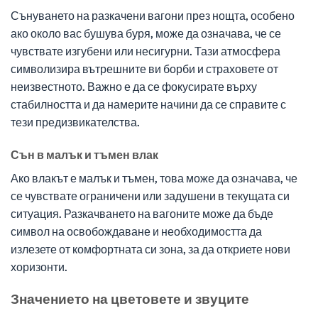
Сънуването на разкачени вагони през нощта, особено
ако около вас бушува буря, може да означава, че се
чувствате изгубени или несигурни. Тази атмосфера
символизира вътрешните ви борби и страховете от
неизвестното. Важно е да се фокусирате върху
стабилността и да намерите начини да се справите с
тези предизвикателства.
Сън в малък и тъмен влак
Ако влакът е малък и тъмен, това може да означава, че
се чувствате ограничени или задушени в текущата си
ситуация. Разкачването на вагоните може да бъде
символ на освобождаване и необходимостта да
излезете от комфортната си зона, за да откриете нови
хоризонти.
Значението на цветовете и звуците