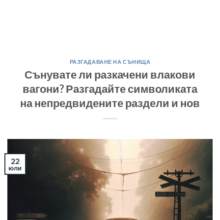
РАЗГАДАВАНЕ НА СЪНИЩА
Сънувате ли разкачени влакови
вагони? Разгадайте символиката
на непредвидените раздели и нов
22
юли