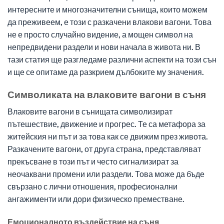
интересните и многозначителни сънища, които можем
да преживеем, е този с разкачени влакови вагони. Това
не е просто случайно видение, а мощен символ на
непредвидени раздели и нови начала в живота ни. В
тази статия ще разгледаме различни аспекти на този сън
и ще се опитаме да разкрием дълбоките му значения.
Символиката на влаковите вагони в съня
Влаковите вагони в сънищата символизират
пътешествие, движение и прогрес. Те са метафора за
житейския ни път и за това как се движим през живота.
Разкачените вагони, от друга страна, представляват
прекъсване в този път и често сигнализират за
неочаквани промени или раздели. Това може да бъде
свързано с лични отношения, професионални
ангажименти или дори физическо преместване.
Емоционалното въздействие на съня