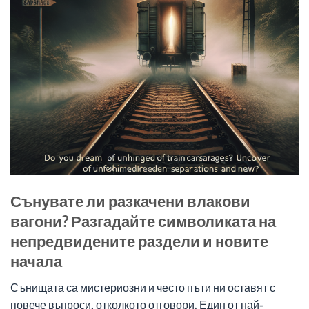
Сънувате ли разкачени влакови
вагони? Разгадайте символиката на
непредвидените раздели и новите
начала
Сънищата са мистериозни и често пъти ни оставят с
повече въпроси, отколкото отговори. Един от най-