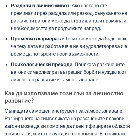
Раздели в личния живот:
Ако наскоро сте
преминали през раздяла или развод, сънуването на
разкачени вагони може да отразява тази промяна и
необходимостта да продължите напред.
Промени в кариерата:
Този сън може да бъде знак,
че текущата ви работа вече не ви удовлетворява и е
време да потърсите нови възможности.
Психологически преходи:
Понякога разкачените
вагони символизират вътрешни борби и нуждата от
личностно развитие и самоосъзнаване.
Как да използваме този сън за личностно
развитие?
Сънищата са мощен инструмент за самоосъзнаване.
Разбирането на символиката на разкачените влакови
вагони може да ви помогне да идентифицирате области
в живота си, които се нуждаят от промяна. Ето няколко