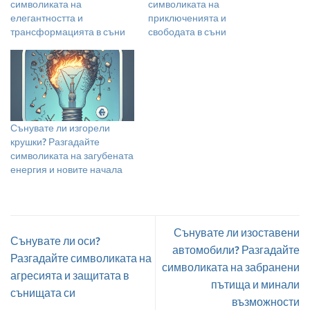
символиката на
символиката на
елегантността и
приключенията и
трансформацията в съни
свободата в съни
Сънувате ли изгорели
крушки? Разгадайте
символиката на загубената
енергия и новите начала
Сънувате ли изоставени
Сънувате ли оси?
автомобили? Разгадайте
Разгадайте символиката на
символиката на забранени
агресията и защитата в
пътища и минали
сънищата си
възможности