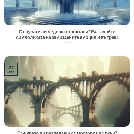
Сънувате ли ледените фонтани? Разгадайте
символиката на замразените емоции и вътреш
27
юли
Сънувате ли разпадащи се мостове над реки?