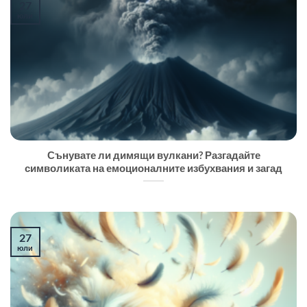
27
юли
Сънувате ли димящи вулкани? Разгадайте
символиката на емоционалните избухвания и загад
27
юли