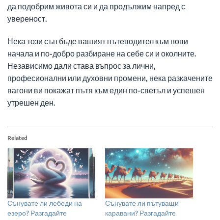
да подобрим живота си и да продължим напред с
увереност.
Нека този сън бъде вашият пътеводител към нови
начала и по-добро разбиране на себе си и околните.
Независимо дали става въпрос за лични,
професионални или духовни промени, нека разкачените
вагони ви покажат пътя към един по-светъл и успешен
утрешен ден.
Related
Сънувате ли лебеди на
Сънувате ли пътуващи
езеро? Разгадайте
каравани? Разгадайте