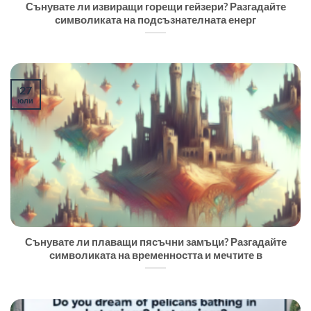
Сънувате ли извиращи горещи гейзери? Разгадайте
символиката на подсъзнателната енерг
27
юли
Сънувате ли плаващи пясъчни замъци? Разгадайте
символиката на временността и мечтите в