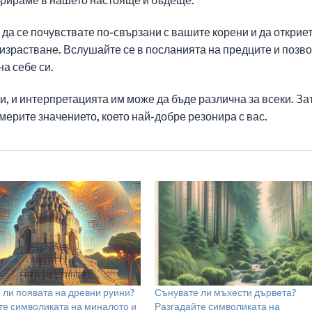
 да се почувствате по-свързани с вашите корени и да открие
 израстване. Вслушайте се в посланията на предците и позв
на себе си.
, и интерпретацията им може да бъде различна за всеки. За
мерите значението, което най-добре резонира с вас.
 ли появата на древни руини?
Сънувате ли мъхести дървета?
те символиката на миналото и
Разгадайте символиката на