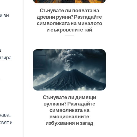
Сънувате ли появата на
и ви
древни руини? Разгадайте
символиката на миналото
и съкровените тай
а
изира
27
юли
е
Сънувате ли димящи
вулкани? Разгадайте
символиката на
чава,
емоционалните
свят и
избухвания и загад