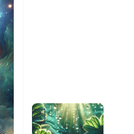
27
юли