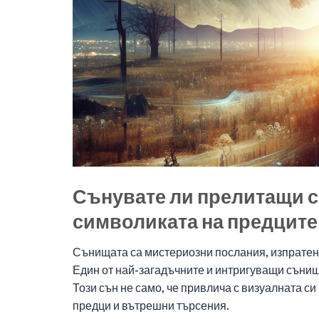
Сънувате ли прелитащи с
символиката на предците
Сънищата са мистериозни послания, изпратени
Един от най-загадъчните и интригуващи сънища
Този сън не само, че привлича с визуалната си
предци и вътрешни търсения.