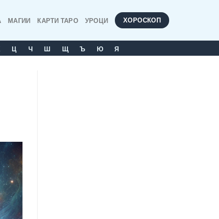
ХОРОСКОП
А
МАГИИ
КАРТИ ТАРО
УРОЦИ
Х
Ц
Ч
Ш
Щ
Ъ
Ю
Я