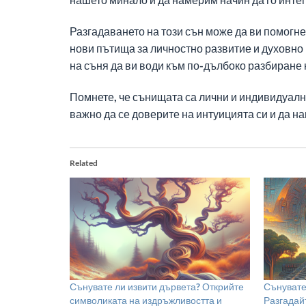
Разгадаването на този сън може да ви помогне
нови пътища за личностно развитие и духовно
на съня да ви води към по-дълбоко разбиране 
Помнете, че сънищата са лични и индивидуални
важно да се доверите на интуицията си и да на
Related
Сънувате ли извити дървета? Открийте
Сънувате
символиката на издръжливостта и
Разгадай