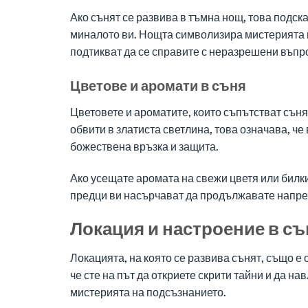
Ако сънят се развива в тъмна нощ, това подск
миналото ви. Нощта символизира мистерията и
подтикват да се справите с неразрешени въпр
Цветове и аромати в съня
Цветовете и ароматите, които съпътстват съня
обвити в златиста светлина, това означава, ч
божествена връзка и защита.
Ако усещате аромата на свежи цветя или билк
предци ви насърчават да продължавате напред 
Локация и настроение в съ
Локацията, на която се развива сънят, също е 
че сте на път да откриете скрити тайни и да н
мистерията на подсъзнанието.