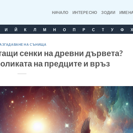
НАЧАЛО
ИНТЕРЕСНО
ЗОДИИ
ИМЕН
И
Й
К
Л
М
Н
О
П
Р
С
T
У
Ф
АЗГАДАВАНЕ НА СЪНИЩА
тащи сенки на древни дървета?
оликата на предците и връз