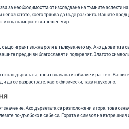
азва за необходимостта от изследване на тъмните аспекти на
 непознатото, което трябва да бъде разкрито. Вашите предц
оси и да намерите вътрешен мир.
, също играят важна роля в тълкуването му. Ако дърветата с
е вашите предци ви благославят и подкрепят. Златото символ
и около дърветата, това означава изобилие и растеж. Вашит
и да се разраствате, както физически, така и духовно.
ня
от значение. Ако дърветата са разположени в гора, това озна
авлезете по-дълбоко в себе си. Гората е символ на вътрешния 