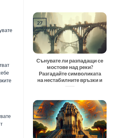
27
юли
нувате
Сънувате ли разпадащи се
тват
мостове над реки?
себе
Разгадайте символиката
на нестабилните връзки и
зките
27
юли
увате
ът