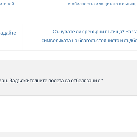
ите тай
стабилността и защитата в сънищ
Сънувате ли сребърни пътища? Разг
гадайте
символиката на благосъстоянието и съдб
ван.
Задължителните полета са отбелязани с
*