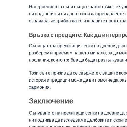
Настроението в съня също е важно. Ако се чув
ви подкрепят и ви дават сили да преодолеете 
означава, че трябва да се изправите пред стра
Връзка с предците: Как да интерп
Сънищата за прелитащи сенки на древни дърве
разберем и приемем нашето минало, за да мо
послания, които трябва да бъдат разтълкувани
Този сън е призив да се свържете с вашите кор
история и традиции може да ви помогне да раз
хармония.
Заключение
Сънуването на прелитащи сенки на древни дър
ни подтиква да изследваме дълбоките и скрити
нашето минало и да намерим начин да го инте