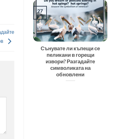
27
юли
адайте
ов
Сънувате ли къпещи се
пеликани в горещи
извори? Разгадайте
символиката на
обновлени