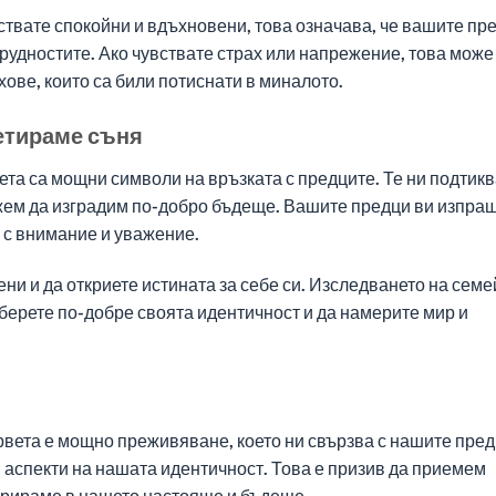
ствате спокойни и вдъхновени, това означава, че вашите пр
трудностите. Ако чувствате страх или напрежение, това може
хове, които са били потиснати в миналото.
ретираме съня
та са мощни символи на връзката с предците. Те ни подтикв
жем да изградим по-добро бъдеще. Вашите предци ви изпра
 с внимание и уважение.
ени и да откриете истината за себе си. Изследването на сем
берете по-добре своята идентичност и да намерите мир и
вета е мощно преживяване, което ни свързва с нашите пред
 аспекти на нашата идентичност. Това е призив да приемем
грираме в нашето настояще и бъдеще.