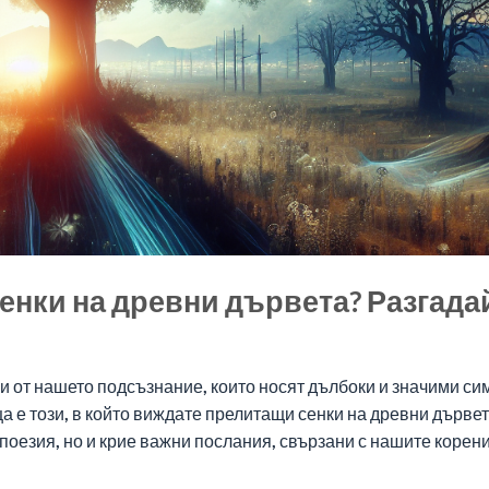
енки на древни дървета? Разгада
 от нашето подсъзнание, които носят дълбоки и значими си
 е този, в който виждате прелитащи сенки на древни дървет
 поезия, но и крие важни послания, свързани с нашите корени