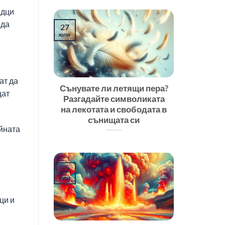
едци
 да
27
юли
ат да
Сънувате ли летящи пера?
щат
Разгадайте символиката
на лекотата и свободата в
сънищата си
ейната
27
юли
ци и