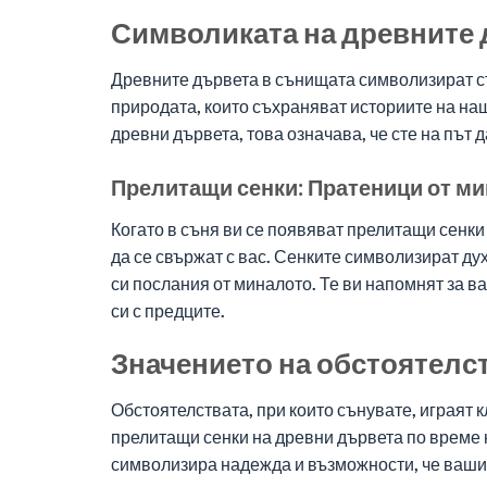
Символиката на древните 
Древните дървета в сънищата символизират ст
природата, които съхраняват историите на наш
древни дървета, това означава, че сте на път 
Прелитащи сенки: Пратеници от м
Когато в съня ви се появяват прелитащи сенки
да се свържат с вас. Сенките символизират ду
си послания от миналото. Те ви напомнят за в
си с предците.
Значението на обстоятелст
Обстоятелствата, при които сънувате, играят 
прелитащи сенки на древни дървета по време н
символизира надежда и възможности, че вашит