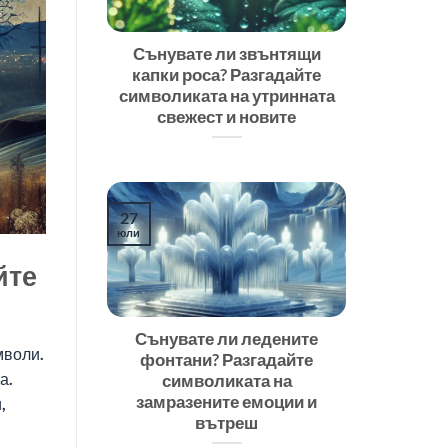
Сънувате ли звънтящи
капки роса? Разгадайте
символиката на утринната
свежест и новите
27
юли
йте
Сънувате ли ледените
мволи.
фонтани? Разгадайте
а.
символиката на
замразените емоции и
,
вътреш