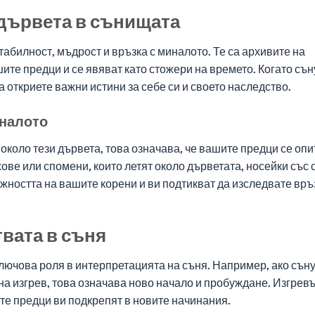
дървета в сънищата
абилност, мъдрост и връзка с миналото. Те са архивите на
ите предци и се явяват като стожери на времето. Когато съ
да откриете важни истини за себе си и своето наследство.
иналото
 около тези дървета, това означава, че вашите предци се опи
хове или спомени, които летят около дърветата, носейки със 
ажността на вашите корени и ви подтикват да изследвате връ
вата в съня
ключова роля в интерпретацията на съня. Например, ако сън
а изгрев, това означава ново начало и пробуждане. Изгрев
е предци ви подкрепят в новите начинания.