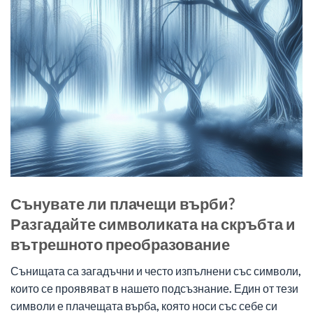
Сънувате ли плачещи върби?
Разгадайте символиката на скръбта и
вътрешното преобразование
Сънищата са загадъчни и често изпълнени със символи,
които се проявяват в нашето подсъзнание. Един от тези
символи е плачещата върба, която носи със себе си