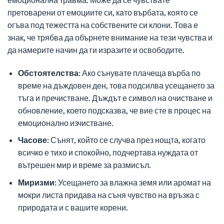
претоварени от емоциите си, като върбата, която се
огъва под тежестта на собствените си клони. Това е
знак, че трябва да обърнете внимание на тези чувства и
да намерите начин да ги изразите и освободите.
Обстоятелства:
Ако сънувате плачеща върба по
време на дъждовен ден, това подсилва усещането за
тъга и пречистване. Дъждът е символ на очистване и
обновление, което подсказва, че вие сте в процес на
емоционално изчистване.
Часове:
Сънят, който се случва през нощта, когато
всичко е тихо и спокойно, подчертава нуждата от
вътрешен мир и време за размисъл.
Миризми:
Усещането за влажна земя или аромат на
мокри листа придава на съня чувство на връзка с
природата и с вашите корени.