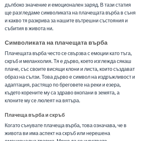
дълбоко значение и емоционален заряд. В тази статия
ще разгледаме символиката на плачещата върба в съня
и какво тя разкрива за нашите вътрешни състояния и
събития в живота ни.
Символиката на плачещата върба
Плачещата върба често се свързва с емоции като тъга,
скръб и меланхолия. Тя е дърво, което изглежда сякаш
плаче, със своите висящи клони и листа, които създават
образ на сълзи. Това дърво е символ на издръжливост и
адаптация, растящо по бреговете на реки и езера,
където корените му са здраво вкопани в земята, а
клоните му се люлеят на вятъра.
Плачеща върба и скръб
Когато сънувате плачеща върба, това означава, че в
живота ви има аспект на скръб или нерешена
емоционална травма. Може да се чувствате