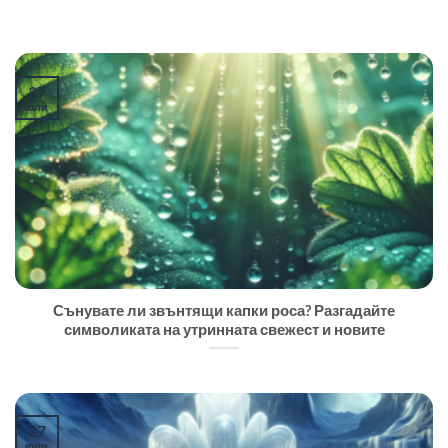
27
юли
Сънувате ли звънтящи капки роса? Разгадайте
символиката на утринната свежест и новите
27
юли