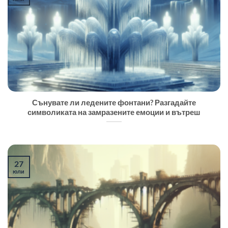
Сънувате ли ледените фонтани? Разгадайте
символиката на замразените емоции и вътреш
27
юли