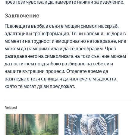
през тези чувства и да намерите начини за изцеление.
Заключение
Плачещата върба в съня е мощен символ на скръб,
адаптация и трансформация. Тя ни напомня, че дори в
моменти на трудност и емоционално натоварване, ние
можем да намерим сила и да се преобразим. Чрез
разгадаването на символиката на този сън, ние можем
да постигнем по-дълбоко разбиране на себе си и
нашите вътрешни процеси. Отделете време да
разгледате тези сънища и да извлечете мъдростта,
която те могат да ви предложат.
Related