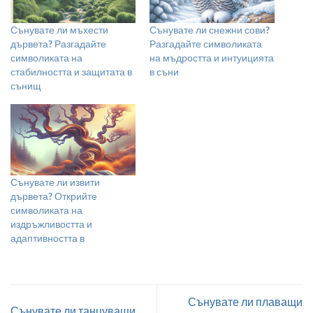
Сънувате ли мъхести
Сънувате ли снежни сови?
дървета? Разгадайте
Разгадайте символиката
символиката на
на мъдростта и интуицията
стабилността и защитата в
в съни
сънищ
Сънувате ли извити
дървета? Открийте
символиката на
издръжливостта и
адаптивността в
Сънувате ли плаващи
Сънувате ли танцуващи