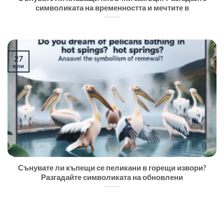
символиката на временността и мечтите в
27
юли
Сънувате ли къпещи се пеликани в горещи извори?
Разгадайте символиката на обновлени