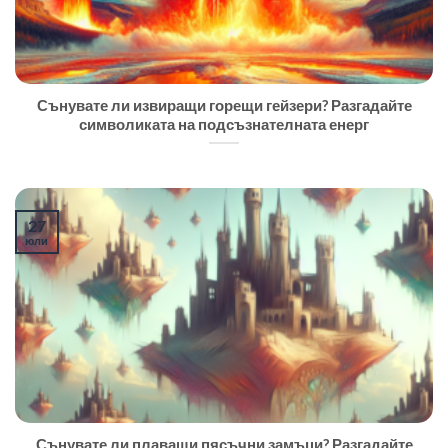
Сънувате ли извиращи горещи гейзери? Разгадайте
символиката на подсъзнателната енерг
27
юли
Сънувате ли плаващи пясъчни замъци? Разгадайте