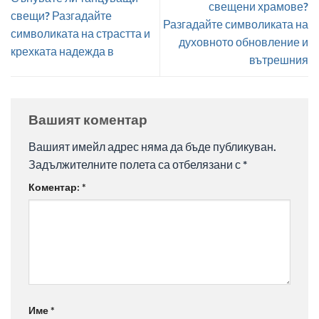
свещени храмове?
свещи? Разгадайте
Разгадайте символиката на
символиката на страстта и
духовното обновление и
крехката надежда в
вътрешния
Вашият коментар
Вашият имейл адрес няма да бъде публикуван.
Задължителните полета са отбелязани с
*
Коментар:
*
Име
*