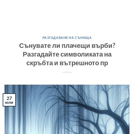
РАЗГАДАВАНЕ НА СЪНИЩА
Сънувате ли плачещи върби?
Разгадайте символиката на
скръбта и вътрешното пр
27
юли