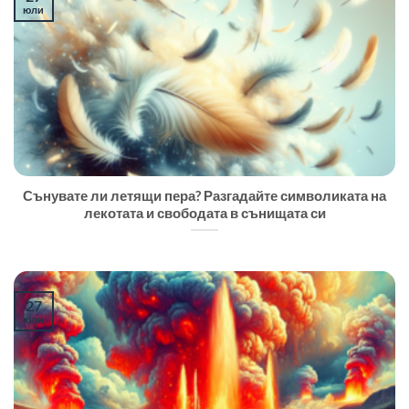
юли
Сънувате ли летящи пера? Разгадайте символиката на
лекотата и свободата в сънищата си
27
юли