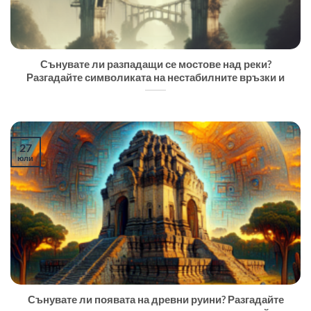
Сънувате ли разпадащи се мостове над реки?
Разгадайте символиката на нестабилните връзки и
27
юли
Сънувате ли появата на древни руини? Разгадайте