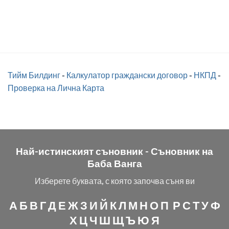
Тийм Билдинг
-
Калкулатор граждански договор
-
НКПД
-
Проверка на Лична Карта
Най-истинският съновник -
Съновник на
Баба Ванга
Изберете буквата, с която започва съня ви
А
Б
В
Г
Д
Е
Ж
З
И
Й
К
Л
М
Н
О
П
Р
С
Т
У
Ф
Х
Ц
Ч
Ш
Щ
Ъ
Ю
Я