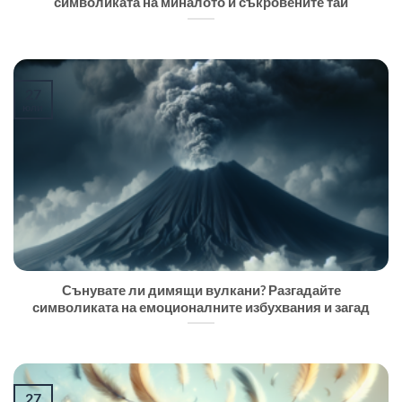
символиката на миналото и съкровените тай
27
юли
Сънувате ли димящи вулкани? Разгадайте
символиката на емоционалните избухвания и загад
27