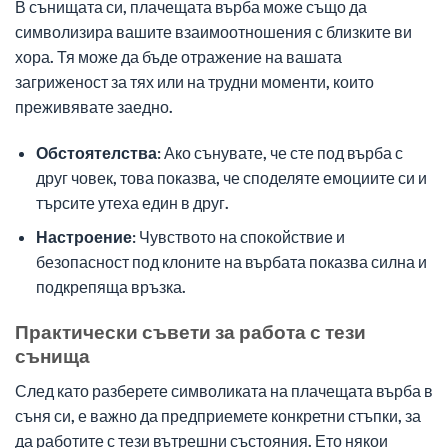
В сънищата си, плачещата върба може също да
символизира вашите взаимоотношения с близките ви
хора. Тя може да бъде отражение на вашата
загриженост за тях или на трудни моменти, които
преживявате заедно.
Обстоятелства:
Ако сънувате, че сте под върба с
друг човек, това показва, че споделяте емоциите си и
търсите утеха един в друг.
Настроение:
Чувството на спокойствие и
безопасност под клоните на върбата показва силна и
подкрепяща връзка.
Практически съвети за работа с тези
сънища
След като разберете символиката на плачещата върба в
съня си, е важно да предприемете конкретни стъпки, за
да работите с тези вътрешни състояния. Ето някои