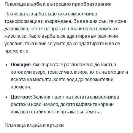
Плачеща върба и вътрешно преобразование
Плачещата върба също така символизира
трансформация и възраждане. Във вашия сън, тя може
да показва, че сте на прага на значителна промяна в
живота си. Както върбата се адаптира към различни
условия, така и вие се учите да се адаптирате и да се
променяте.
Локация:
Ако върбата е разположена до бистър
поток или езеро, това символизира поток на емоции и
яснота на мисълта, което води до положителни
промени.
Цветове:
Зеленият цвят на листата символизира
растеж и ново начало, докато кафявите корени
показват стабилност и връзка със земята.
Плачеща върба и връзки