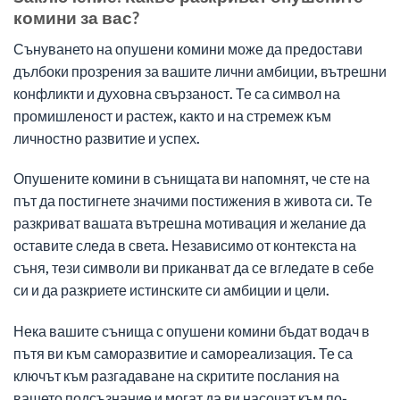
комини за вас?
Сънуването на опушени комини може да предостави
дълбоки прозрения за вашите лични амбиции, вътрешни
конфликти и духовна свързаност. Те са символ на
промишленост и растеж, както и на стремеж към
личностно развитие и успех.
Опушените комини в сънищата ви напомнят, че сте на
път да постигнете значими постижения в живота си. Те
разкриват вашата вътрешна мотивация и желание да
оставите следа в света. Независимо от контекста на
съня, тези символи ви приканват да се вгледате в себе
си и да разкриете истинските си амбиции и цели.
Нека вашите сънища с опушени комини бъдат водач в
пътя ви към саморазвитие и самореализация. Те са
ключът към разгадаване на скритите послания на
вашето подсъзнание и могат да ви насочат към по-