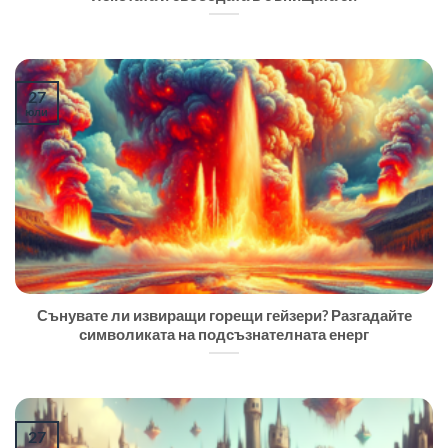
27
юли
Сънувате ли извиращи горещи гейзери? Разгадайте
символиката на подсъзнателната енерг
27