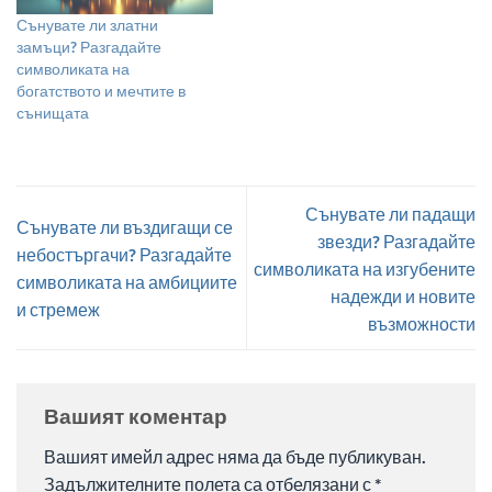
Сънувате ли златни
замъци? Разгадайте
символиката на
богатството и мечтите в
сънищата
Сънувате ли падащи
Сънувате ли въздигащи се
звезди? Разгадайте
небостъргачи? Разгадайте
символиката на изгубените
символиката на амбициите
надежди и новите
и стремеж
възможности
Вашият коментар
Вашият имейл адрес няма да бъде публикуван.
Задължителните полета са отбелязани с
*