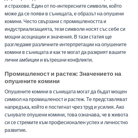
и страхове. Един от по-интересните символи, който
може да се появи в сънищата, е образът на опушени
комини. Често свързани с промишлеността и
индустриализацията, тези символи носят със себе си
мощни асоциации и значения. В тази статия ще
разгледаме различните интерпретации на опушените
комини в сънищата и как те могат да разкрият вашите
лични амбиции и вътрешни конфликти.
Промишленост и растеж: Значението на
опушените комини
Опушените комини в сънищата могат да бъдат мощен
символ на промишленост и растеж. Те представляват
напредъка, който е постигнат чрез труд и усилия. Ако
сънувате опушени комини, това означава, че в живота
си се стремите към професионален успех и личностно
развитие.