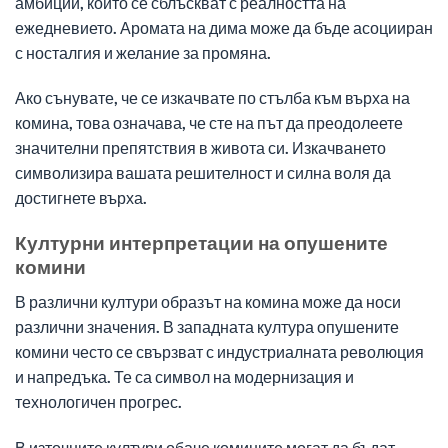
амбиции, които се сблъскват с реалността на
ежедневието. Аромата на дима може да бъде асоцииран
с носталгия и желание за промяна.
Ако сънувате, че се изкачвате по стълба към върха на
комина, това означава, че сте на път да преодолеете
значителни препятствия в живота си. Изкачването
символизира вашата решителност и силна воля да
достигнете върха.
Културни интерпретации на опушените
комини
В различни култури образът на комина може да носи
различни значения. В западната култура опушените
комини често се свързват с индустриалната революция
и напредъка. Те са символ на модернизация и
технологичен прогрес.
В източните култури обаче комините могат да бъдат