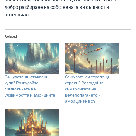
добро разбиране на собствената ви същност и
потенциал.
Related
Сънувате ли стъклени
Сънувате ли стрелящи
кули? Разгадайте
стрели? Разгадайте
символиката на
символиката на
уязвимостта и амбициите
целеполагането и
амбициите в съ