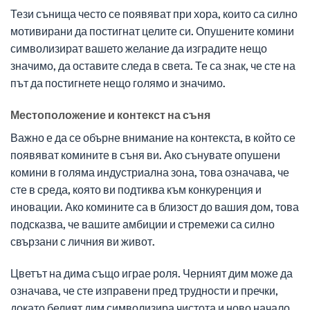
Тези сънища често се появяват при хора, които са силно
мотивирани да постигнат целите си. Опушените комини
символизират вашето желание да изградите нещо
значимо, да оставите следа в света. Те са знак, че сте на
път да постигнете нещо голямо и значимо.
Местоположение и контекст на съня
Важно е да се обърне внимание на контекста, в който се
появяват комините в съня ви. Ако сънувате опушени
комини в голяма индустриална зона, това означава, че
сте в среда, която ви подтиква към конкуренция и
иновации. Ако комините са в близост до вашия дом, това
подсказва, че вашите амбиции и стремежи са силно
свързани с личния ви живот.
Цветът на дима също играе роля. Черният дим може да
означава, че сте изправени пред трудности и пречки,
докато белият дим символизира чистота и ново начало.