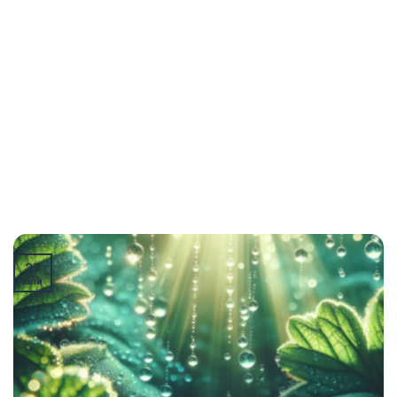
27
юли