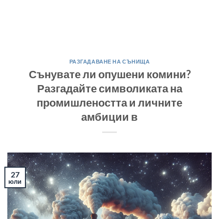
РАЗГАДАВАНЕ НА СЪНИЩА
Сънувате ли опушени комини?
Разгадайте символиката на
промишлеността и личните
амбиции в
27
юли