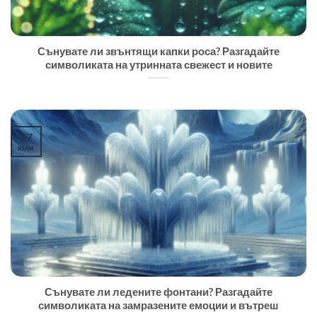
Сънувате ли звънтящи капки роса? Разгадайте
символиката на утринната свежест и новите
27
юли
Сънувате ли ледените фонтани? Разгадайте
символиката на замразените емоции и вътреш