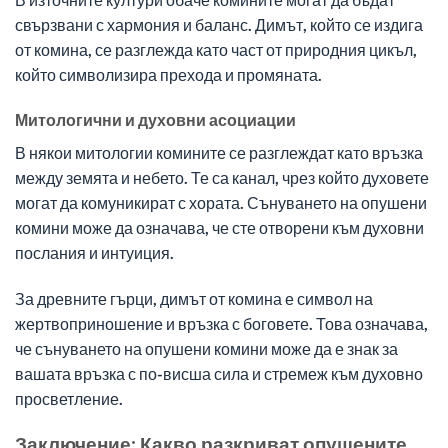
свързвани с хармония и баланс. Димът, който се издига
от комина, се разглежда като част от природния цикъл,
който символизира прехода и промяната.
Митологични и духовни асоциации
В някои митологии комините се разглеждат като връзка
между земята и небето. Те са канал, чрез който духовете
могат да комуникират с хората. Сънуването на опушени
комини може да означава, че сте отворени към духовни
послания и интуиция.
За древните гърци, димът от комина е символ на
жертвоприношение и връзка с боговете. Това означава,
че сънуването на опушени комини може да е знак за
вашата връзка с по-висша сила и стремеж към духовно
просветление.
Заключение: Какво разкриват опушените