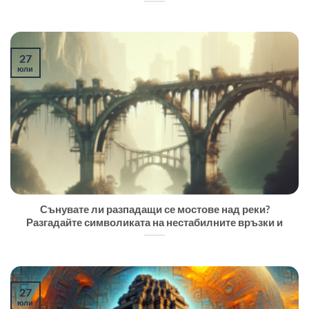
27
юли
Сънувате ли разпадащи се мостове над реки?
Разгадайте символиката на нестабилните връзки и
27
юли