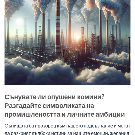
Сънувате ли опушени комини?
Разгадайте символиката на
промишлеността и личните амбиции
Сънищата са прозорец към нашето подсъзнание и могат
да разкрият дълбоки истини за нашите емоции, желания