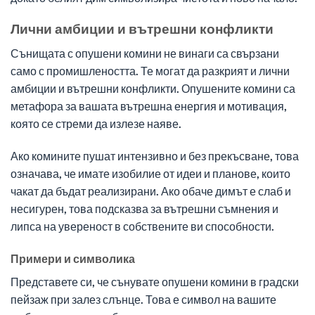
Лични амбиции и вътрешни конфликти
Сънищата с опушени комини не винаги са свързани
само с промишлеността. Те могат да разкрият и лични
амбиции и вътрешни конфликти. Опушените комини са
метафора за вашата вътрешна енергия и мотивация,
която се стреми да излезе наяве.
Ако комините пушат интензивно и без прекъсване, това
означава, че имате изобилие от идеи и планове, които
чакат да бъдат реализирани. Ако обаче димът е слаб и
несигурен, това подсказва за вътрешни съмнения и
липса на увереност в собствените ви способности.
Примери и символика
Представете си, че сънувате опушени комини в градски
пейзаж при залез слънце. Това е символ на вашите