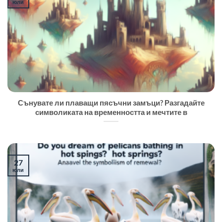
юли
Сънувате ли плаващи пясъчни замъци? Разгадайте
символиката на временността и мечтите в
27
юли