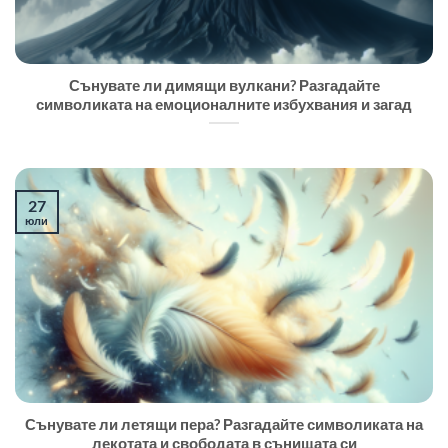
Сънувате ли димящи вулкани? Разгадайте
символиката на емоционалните избухвания и загад
27
юли
Сънувате ли летящи пера? Разгадайте символиката на
лекотата и свободата в сънищата си