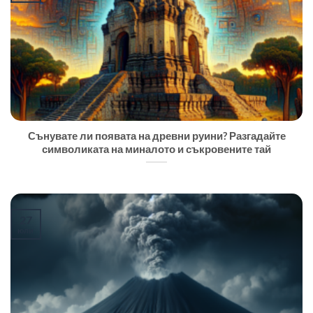
Сънувате ли появата на древни руини? Разгадайте
символиката на миналото и съкровените тай
27
юли