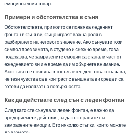
емоционалния товар.
Примери и обстоятелства в съня
Обстоятелствата, при които се появява леденият
фонтан в съня ви, също играят важна роля в
разбирането на неговото значение. Ако сънувате този
символ през зимата, в студено и снежно време, това
подсказва, че замразените емоции са станали част от
ежедневието ви и е време да им обърнете внимание.
Ако сънят се появява в топъл летен ден, това означава,
че тези чувства са в контраст с външната ви среда и са
готови да излязат на повърхността.
Как да действате след сън с леден фонтан
След като сте сънували леден фонтан, е важно да
предприемете действия, за да се справите със
замразените емоции. Ето няколко стъпки, които можете
да вземете: