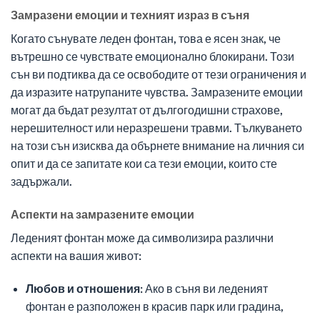
Замразени емоции и техният израз в съня
Когато сънувате леден фонтан, това е ясен знак, че
вътрешно се чувствате емоционално блокирани. Този
сън ви подтиква да се освободите от тези ограничения и
да изразите натрупаните чувства. Замразените емоции
могат да бъдат резултат от дългогодишни страхове,
нерешителност или неразрешени травми. Тълкуването
на този сън изисква да обърнете внимание на личния си
опит и да се запитате кои са тези емоции, които сте
задържали.
Аспекти на замразените емоции
Леденият фонтан може да символизира различни
аспекти на вашия живот:
Любов и отношения:
Ако в съня ви леденият
фонтан е разположен в красив парк или градина,