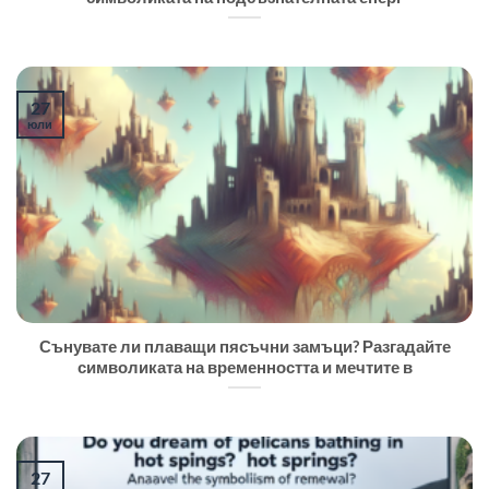
27
юли
Сънувате ли плаващи пясъчни замъци? Разгадайте
символиката на временността и мечтите в
27