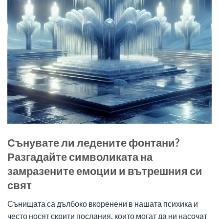
Сънувате ли ледените фонтани?
Разгадайте символиката на
замразените емоции и вътрешния си
свят
Сънищата са дълбоко вкоренени в нашата психика и
често носят скрити послания, които могат да ни насочат