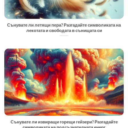
Сънувате ли летящи пера? Разгадайте символиката на
лекотата и свободата в сънищата си
27
юли
Сънувате ли извиращи горещи гейзери? Разгадайте
символиката на подсъзнателната енерг