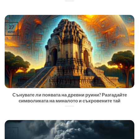
27
юли
Сънувате ли появата на древни руини? Разгадайте
символиката на миналото и съкровените тай
27
юли