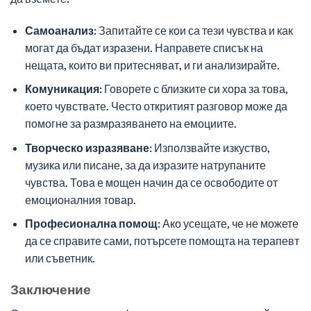
Самоанализ:
Запитайте се кои са тези чувства и как
могат да бъдат изразени. Направете списък на
нещата, които ви притесняват, и ги анализирайте.
Комуникация:
Говорете с близките си хора за това,
което чувствате. Често откритият разговор може да
помогне за размразяването на емоциите.
Творческо изразяване:
Използвайте изкуство,
музика или писане, за да изразите натрупаните
чувства. Това е мощен начин да се освободите от
емоционалния товар.
Професионална помощ:
Ако усещате, че не можете
да се справите сами, потърсете помощта на терапевт
или съветник.
Заключение