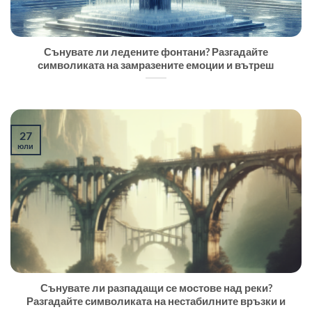
Сънувате ли ледените фонтани? Разгадайте
символиката на замразените емоции и вътреш
27
юли
Сънувате ли разпадащи се мостове над реки?
Разгадайте символиката на нестабилните връзки и