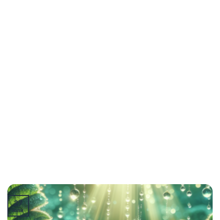
27
юли