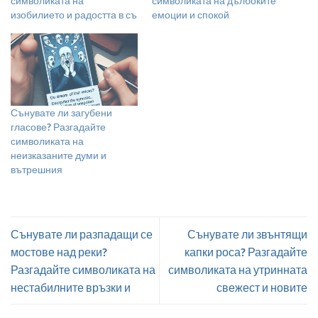
символиката на
символиката на дълбоките
изобилието и радостта в съ
емоции и спокой
Сънувате ли загубени
гласове? Разгадайте
символиката на
неизказаните думи и
вътрешния
Сънувате ли разпадащи се
Сънувате ли звънтящи
мостове над реки?
капки роса? Разгадайте
Разгадайте символиката на
символиката на утринната
нестабилните връзки и
свежест и новите