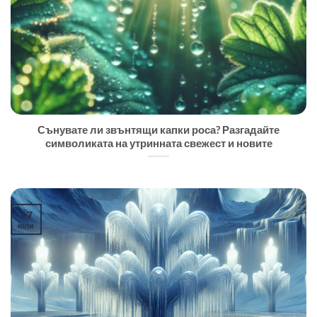
Сънувате ли звънтящи капки роса? Разгадайте
символиката на утринната свежест и новите
27
юли