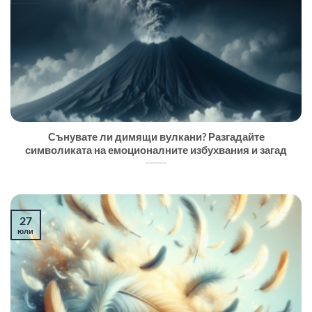
Сънувате ли димящи вулкани? Разгадайте
символиката на емоционалните избухвания и загад
27
юли