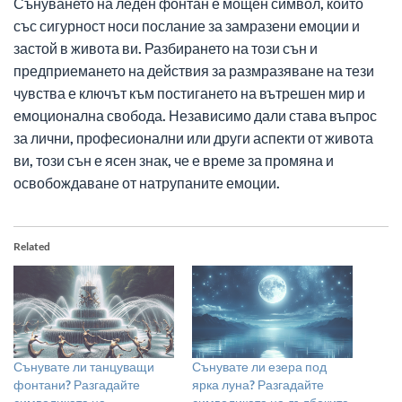
Сънуването на леден фонтан е мощен символ, който
със сигурност носи послание за замразени емоции и
застой в живота ви. Разбирането на този сън и
предприемането на действия за размразяване на тези
чувства е ключът към постигането на вътрешен мир и
емоционална свобода. Независимо дали става въпрос
за лични, професионални или други аспекти от живота
ви, този сън е ясен знак, че е време за промяна и
освобождаване от натрупаните емоции.
Related
Сънувате ли танцуващи
Сънувате ли езера под
фонтани? Разгадайте
ярка луна? Разгадайте