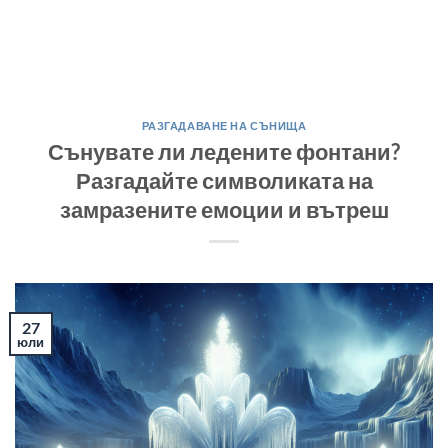
РАЗГАДАВАНЕ НА СЪНИЩА
Сънувате ли ледените фонтани?
Разгадайте символиката на
замразените емоции и вътреш
27
юли