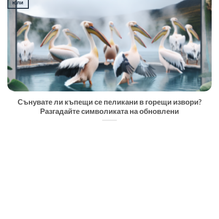
юли
Сънувате ли къпещи се пеликани в горещи извори?
Разгадайте символиката на обновлени