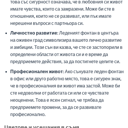
това със сигурност означава, че в любовния си живот
имате чувства, които са замразени. Може би сте в
отношения, които не се развиват, или пък имате
нерешени въпроси с партньора си.
Личностно развитие:
Леденият фонтан в центъра
на оживен град символизира вашето лично развитие
и амбиции. Този сън ви казва, че сте се застопорили в
определени области от живота си и е време да
предприемете действия, за да постигнете целите си.
Професионален живот:
Ако сънувате леден фонтан
в офис или друго работно място, това е сигурен знак,
че в професионалния ви живот има застой. Може би
сте недоволни от работата си или се чувствате
неоценени. Това е ясен сигнал, че трябва да
предприемете промени, за да се развивате
професионално.
Цветове и усещания в съня