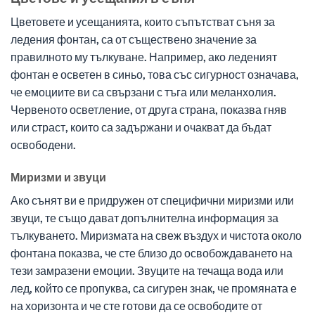
Цветовете и усещанията, които съпътстват съня за
ледения фонтан, са от съществено значение за
правилното му тълкуване. Например, ако леденият
фонтан е осветен в синьо, това със сигурност означава,
че емоциите ви са свързани с тъга или меланхолия.
Червеното осветление, от друга страна, показва гняв
или страст, които са задържани и очакват да бъдат
освободени.
Миризми и звуци
Ако сънят ви е придружен от специфични миризми или
звуци, те също дават допълнителна информация за
тълкуването. Миризмата на свеж въздух и чистота около
фонтана показва, че сте близо до освобождаването на
тези замразени емоции. Звуците на течаща вода или
лед, който се пропуква, са сигурен знак, че промяната е
на хоризонта и че сте готови да се освободите от