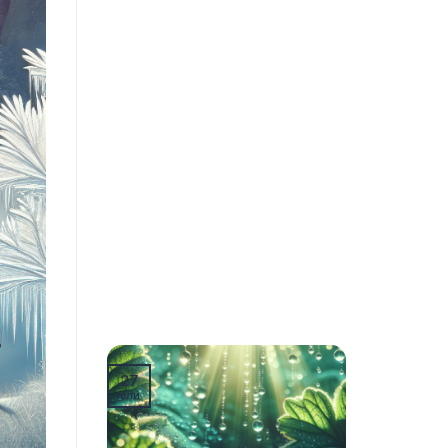
27
юли