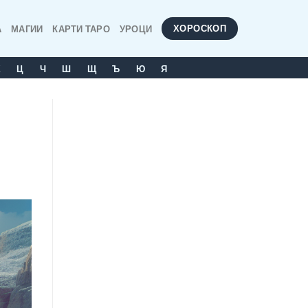
ХОРОСКОП
А
МАГИИ
КАРТИ ТАРО
УРОЦИ
Х
Ц
Ч
Ш
Щ
Ъ
Ю
Я