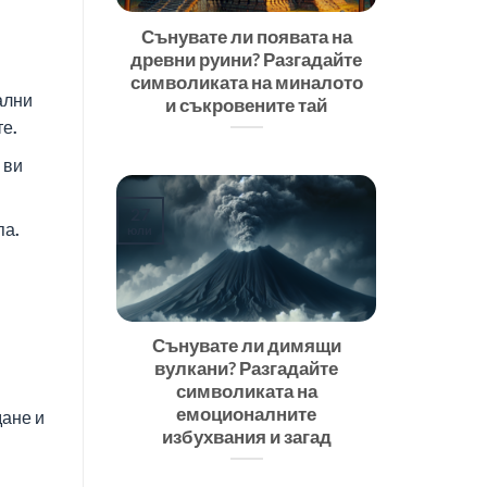
Сънувате ли появата на
древни руини? Разгадайте
символиката на миналото
ални
и съкровените тай
те.
 ви
27
па.
юли
Сънувате ли димящи
вулкани? Разгадайте
символиката на
емоционалните
дане и
избухвания и загад