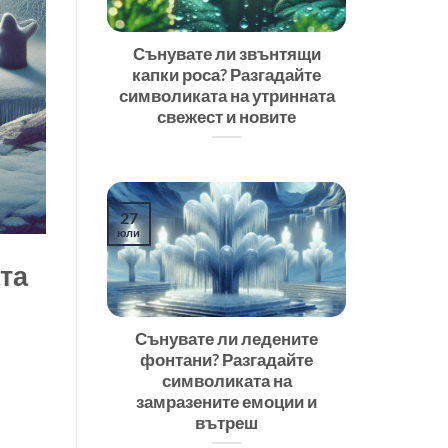
Сънувате ли звънтящи
капки роса? Разгадайте
символиката на утринната
свежест и новите
27
юли
та
Сънувате ли ледените
фонтани? Разгадайте
символиката на
замразените емоции и
вътреш