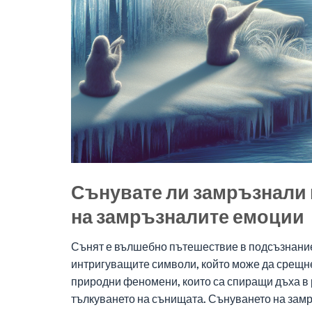
Сънувате ли замръзнали 
на замръзналите емоции
Сънят е вълшебно пътешествие в подсъзнаниет
интригуващите символи, който може да срещне
природни феномени, които са спиращи дъха в 
тълкуването на сънищата. Сънуването на замр