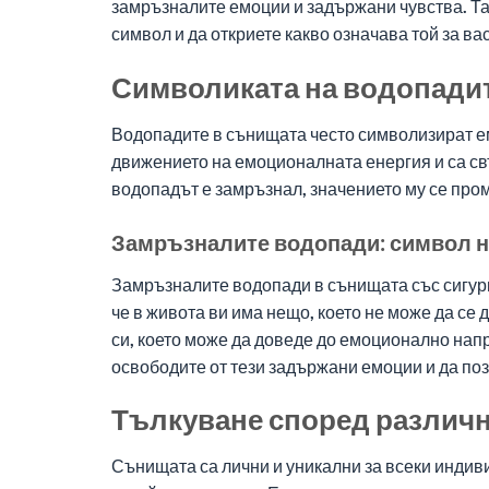
замръзналите емоции и задържани чувства. Таз
символ и да откриете какво означава той за вас
Символиката на водопади
Водопадите в сънищата често символизират ем
движението на емоционалната енергия и са св
водопадът е замръзнал, значението му се про
Замръзналите водопади: символ 
Замръзналите водопади в сънищата със сигур
че в живота ви има нещо, което не може да се
си, което може да доведе до емоционално напр
освободите от тези задържани емоции и да поз
Тълкуване според различн
Сънищата са лични и уникални за всеки индиви