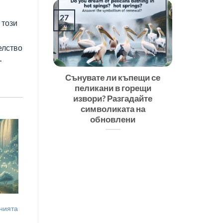
27
 този
юли
елство
-
Сънувате ли къпещи се
пеликани в горещи
извори? Разгадайте
символиката на
обновлени
нията