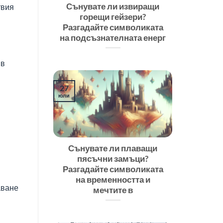
Сънувате ли извиращи
твия
горещи гейзери?
Разгадайте символиката
на подсъзнателната енерг
 в
27
юли
Сънувате ли плаващи
пясъчни замъци?
Разгадайте символиката
на временността и
аване
мечтите в