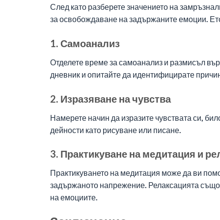
След като разберете значението на замръзнал
за освобождаване на задържаните емоции. Ето 
1. Самоанализ
Отделете време за самоанализ и размисъл вър
дневник и опитайте да идентифицирате причин
2. Изразяване на чувства
Намерете начин да изразите чувствата си, бил
дейности като рисуване или писане.
3. Практикуване на медитация и р
Практикуването на медитация може да ви помог
задържаното напрежение. Релаксацията също 
на емоциите.