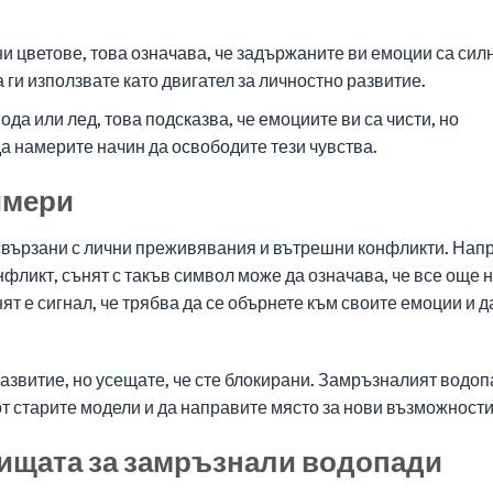
и цветове, това означава, че задържаните ви емоции са сил
а ги използвате като двигател за личностно развитие.
да или лед, това подсказва, че емоциите ви са чисти, но
да намерите начин да освободите тези чувства.
имери
свързани с лични преживявания и вътрешни конфликти. Нап
фликт, сънят с такъв символ може да означава, че все още н
нят е сигнал, че трябва да се обърнете към своите емоции и д
развитие, но усещате, че сте блокирани. Замръзналият водоп
от старите модели и да направите място за нови възможности
ънищата за замръзнали водопади