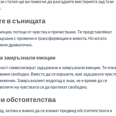
и статия ще ви помогне да разгадаете мистерията зад този
.
те в сънищата
оции, потоци от чувства и пречистване. Те представляват
ързани с промени и трансформации в живота. Но когато
меня драматично.
на замръзнали емоции
ност символизират задържани и замръзнали емоции. Те пока
 движи свободно. Вместо да се изразите, вие задържате чувст
ежение. Замръзналият водопад е знак, че е време да се
волите на чувствата си да протекат свободно.
и обстоятелства
д, затова е важно да се вземат предвид обстоятелствата и