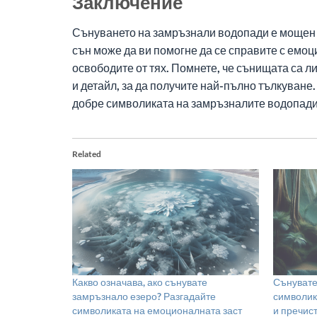
Заключение
Сънуването на замръзнали водопади е мощен 
сън може да ви помогне да се справите с емоц
освободите от тях. Помнете, че сънищата са л
и детайл, за да получите най-пълно тълкуване.
добре символиката на замръзналите водопади
Related
Какво означава, ако сънувате
Сънувате
замръзнало езеро? Разгадайте
символик
символиката на емоционалната заст
и пречис