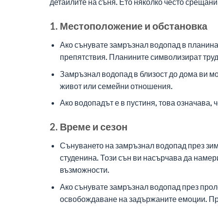
детайлите на съня. Ето няколко често срещани
1. Местоположение и обстановка
Ако сънувате замръзнал водопад в планина
препятствия. Планините символизират трудн
Замръзнал водопад в близост до дома ви мо
живот или семейни отношения.
Ако водопадът е в пустиня, това означава,
2. Време и сезон
Сънуването на замръзнал водопад през зима
студенина. Този сън ви насърчава да намери
възможности.
Ако сънувате замръзнал водопад през проле
освобождаване на задържаните емоции. Пр