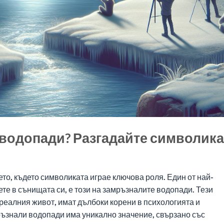
водопади? Разгадайте символика
о, където символиката играе ключова роля. Един от най-
те в сънищата си, е този на замръзналите водопади. Тези
реалния живот, имат дълбоки корени в психологията и
ъзнали водопади има уникално значение, свързано със