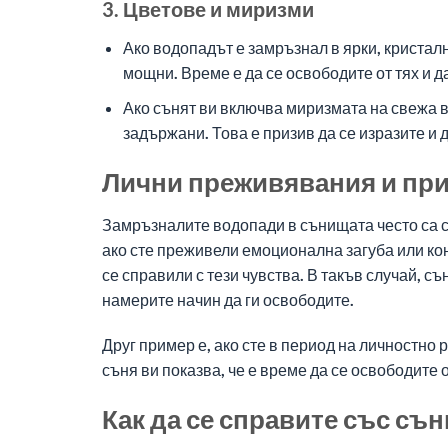
3. Цветове и миризми
Ако водопадът е замръзнал в ярки, кристалн
мощни. Време е да се освободите от тях и д
Ако сънят ви включва миризмата на свежа во
задържани. Това е призив да се изразите и 
Лични преживявания и пр
Замръзналите водопади в сънищата често са 
ако сте преживели емоционална загуба или кон
се справили с тези чувства. В такъв случай, съ
намерите начин да ги освободите.
Друг пример е, ако сте в период на личностно 
съня ви показва, че е време да се освободите 
Как да се справите със с