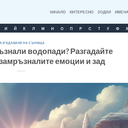
НАЧАЛО
ИНТЕРЕСНО
ЗОДИИ
ИМЕН
И
Й
К
Л
М
Н
О
П
Р
С
T
У
Ф
АЗГАДАВАНЕ НА СЪНИЩА
ъзнали водопади? Разгадайте
 замръзналите емоции и зад