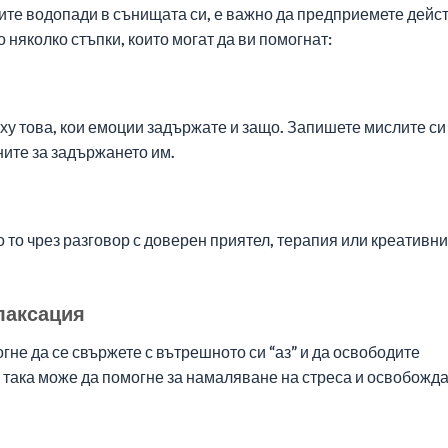
ите водопади в сънищата си, е важно да предприемете дейс
няколко стъпки, които могат да ви помогнат:
ху това, кои емоции задържате и защо. Запишете мислите си
ите за задържането им.
о то чрез разговор с доверен приятел, терапия или креативни
елаксация
не да се свържете с вътрешното си “аз” и да освободите
така може да помогне за намаляване на стреса и освобожд