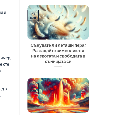
ни и
27
юли
Сънувате ли летящи пера?
Разгадайте символиката
на лекотата и свободата в
ример,
сънищата си
е сте
а
27
ад в
юли
.