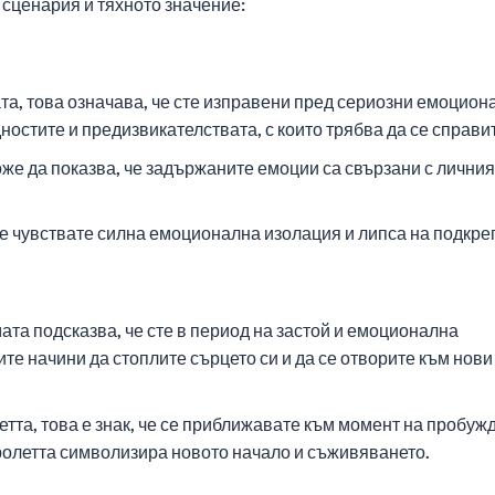
 сценария и тяхното значение:
та, това означава, че сте изправени пред сериозни емоцион
остите и предизвикателствата, с които трябва да се справи
же да показва, че задържаните емоции са свързани с личния
 че чувствате силна емоционална изолация и липса на подкре
та подсказва, че сте в период на застой и емоционална
те начини да стоплите сърцето си и да се отворите към нови
тта, това е знак, че се приближавате към момент на пробуж
олетта символизира новото начало и съживяването.