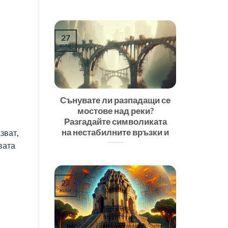
27
юли
Сънувате ли разпадащи се
мостове над реки?
Разгадайте символиката
на нестабилните връзки и
зват,
вата
27
юли