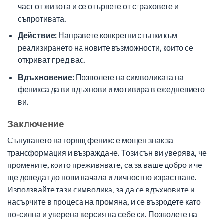
част от живота и се отървете от страховете и
съпротивата.
Действие:
Направете конкретни стъпки към
реализирането на новите възможности, които се
откриват пред вас.
Вдъхновение:
Позволете на символиката на
феникса да ви вдъхнови и мотивира в ежедневието
ви.
Заключение
Сънуването на горящ феникс е мощен знак за
трансформация и възраждане. Този сън ви уверява, че
промените, които преживявате, са за ваше добро и че
ще доведат до нови начала и личностно израстване.
Използвайте тази символика, за да се вдъхновите и
насърчите в процеса на промяна, и се възродете като
по-силна и уверена версия на себе си. Позволете на