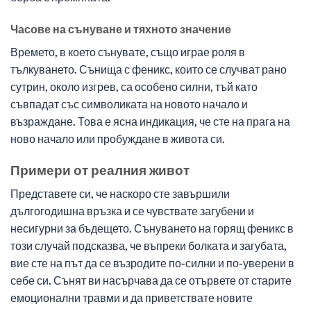
Часове на сънуване и тяхното значение
Времето, в което сънувате, също играе роля в
тълкуването. Сънища с феникс, които се случват рано
сутрин, около изгрев, са особено силни, тъй като
съвпадат със символиката на новото начало и
възраждане. Това е ясна индикация, че сте на прага на
ново начало или пробуждане в живота си.
Примери от реалния живот
Представете си, че наскоро сте завършили
дългогодишна връзка и се чувствате загубени и
несигурни за бъдещето. Сънуването на горящ феникс в
този случай подсказва, че въпреки болката и загубата,
вие сте на път да се възродите по-силни и по-уверени в
себе си. Сънят ви насърчава да се отървете от старите
емоционални травми и да приветствате новите