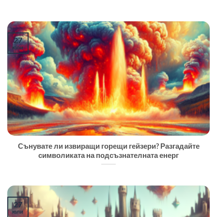
27
юли
Сънувате ли извиращи горещи гейзери? Разгадайте
символиката на подсъзнателната енерг
27
юли