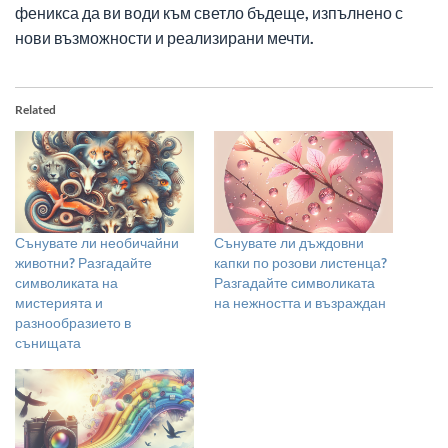
феникса да ви води към светло бъдеще, изпълнено с
нови възможности и реализирани мечти.
Related
Сънувате ли необичайни
Сънувате ли дъждовни
животни? Разгадайте
капки по розови листенца?
символиката на
Разгадайте символиката
мистерията и
на нежността и възраждан
разнообразието в
сънищата