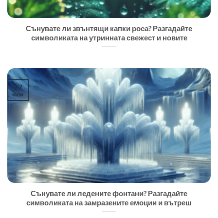
Сънувате ли звънтящи капки роса? Разгадайте
символиката на утринната свежест и новите
27
юли
Сънувате ли ледените фонтани? Разгадайте
символиката на замразените емоции и вътреш