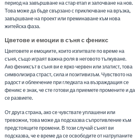
период на завършване на стар етап и започване на нов.
Това може да бъде свързано с приключване на връзка,
завършване на проект или преминаване към нова
житейска фаза.
Цветове и емоции в съня с феникс
Цветовете и емоциите, които изпитвате по време на
съня, също играят важна роля в неговото тълкуване.
Ако фениксът в съня ви е ярко червен или златист, това
символизира страст, сила и позитивизъм. Чувството на
радост и облекчение при гледката на възраждащия се
феникс е знак, че сте готови да приемете промените и да
се развиете.
От друга страна, ако се чувствате уплашени или
тревожни, това може да подсказва съпротивление към
предстоящите промени. В този случай сънят ви
подсказва, че е време да се освободите от натрупаните