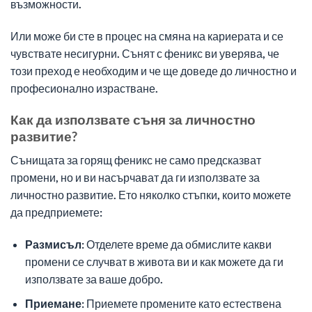
възможности.
Или може би сте в процес на смяна на кариерата и се
чувствате несигурни. Сънят с феникс ви уверява, че
този преход е необходим и че ще доведе до личностно и
професионално израстване.
Как да използвате съня за личностно
развитие?
Сънищата за горящ феникс не само предсказват
промени, но и ви насърчават да ги използвате за
личностно развитие. Ето няколко стъпки, които можете
да предприемете:
Размисъл:
Отделете време да обмислите какви
промени се случват в живота ви и как можете да ги
използвате за ваше добро.
Приемане:
Приемете промените като естествена