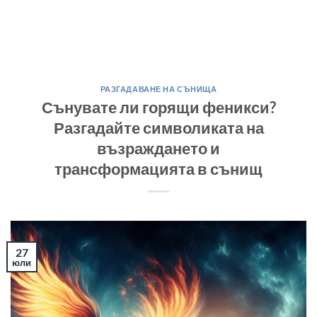
РАЗГАДАВАНЕ НА СЪНИЩА
Сънувате ли горящи феникси?
Разгадайте символиката на
възраждането и
трансформацията в сънищ
27
юли