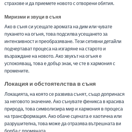
страхове и да приемете новото с отворени обятия.
Миризми и звуци в съня
Ако в съня си усещате аромата на дим или чувате
пукането на огъня, това подсилва усещането за
интензивност и преобразяване. Тези сетивни детайли
подчертават процеса на изгаряне на старото и
възраждане на новото. Ако звукът на огъня е
успокояващ, това е добър знак, че сте в хармония с
промените.
Локация и обстоятелства в съня
Локацията, на която се развива сънят, също допринася
за неговото значение. Ако сънувате феникса в красива
природа, това символизира мир и хармония в процеса
на трансформация. Ако обаче сцената е хаотична или
разрушителна, това може да отразява вътрешната ви
борба с промяната.