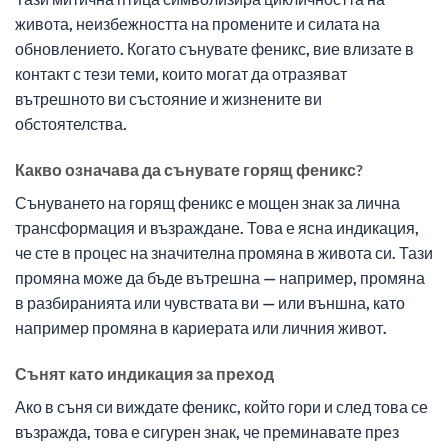
живота, неизбежността на промените и силата на
обновлението. Когато сънувате феникс, вие влизате в
контакт с тези теми, които могат да отразяват
вътрешното ви състояние и жизнените ви
обстоятелства.
Какво означава да сънувате горящ феникс?
Сънуването на горящ феникс е мощен знак за лична
трансформация и възраждане. Това е ясна индикация,
че сте в процес на значителна промяна в живота си. Тази
промяна може да бъде вътрешна — например, промяна
в разбиранията или чувствата ви — или външна, като
например промяна в кариерата или личния живот.
Сънят като индикация за преход
Ако в съня си виждате феникс, който гори и след това се
възражда, това е сигурен знак, че преминавате през