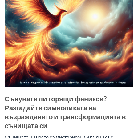
Сънувате ли горящи феникси?
Разгадайте символиката на
възраждането и трансформацията в
сънищата си
Сънищата ни често са мистериозни и пълни със