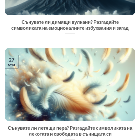
Сънувате ли димящи вулкани? Разгадайте
символиката на емоционалните избухвания и загад
27
юли
Сънувате ли летящи пера? Разгадайте символиката на
лекотата и свободата в сънищата си