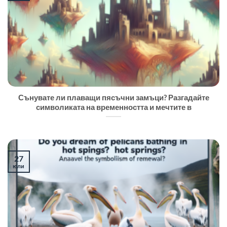
Сънувате ли плаващи пясъчни замъци? Разгадайте
символиката на временността и мечтите в
27
юли