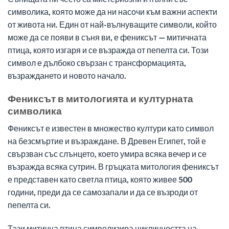
символика, която може да ни насочи към важни аспекти
от живота ни. Един от най-вълнуващите символи, който
може да се появи в съня ви, е фениксът — митичната
птица, която изгаря и се възражда от пепелта си. Този
символ е дълбоко свързан с трансформацията,
възраждането и новото начало.
Фениксът в митологията и културната
символика
Фениксът е известен в множество култури като символ
на безсмъртие и възраждане. В Древен Египет, той е
свързван със слънцето, което умира всяка вечер и се
възражда всяка сутрин. В гръцката митология фениксът
е представен като светла птица, която живее 500
години, преди да се самозапали и да се възроди от
пепелта си.
Тази митична птица символизира цикличността на