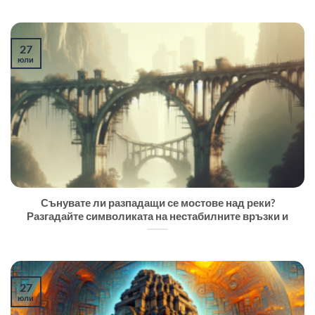
27
юли
Сънувате ли разпадащи се мостове над реки?
Разгадайте символиката на нестабилните връзки и
27
юли