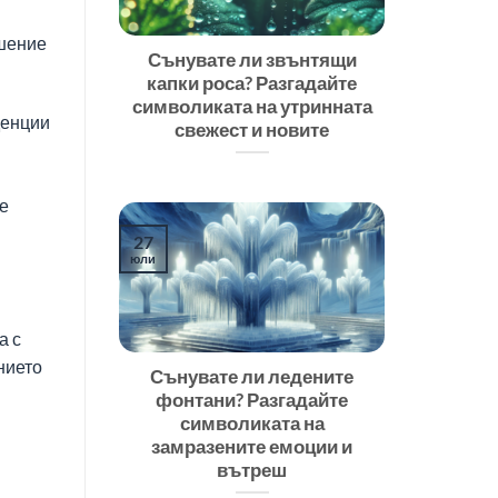
ешение
Сънувате ли звънтящи
капки роса? Разгадайте
символиката на утринната
денции
свежест и новите
се
27
юли
а с
нието
Сънувате ли ледените
фонтани? Разгадайте
символиката на
замразените емоции и
вътреш