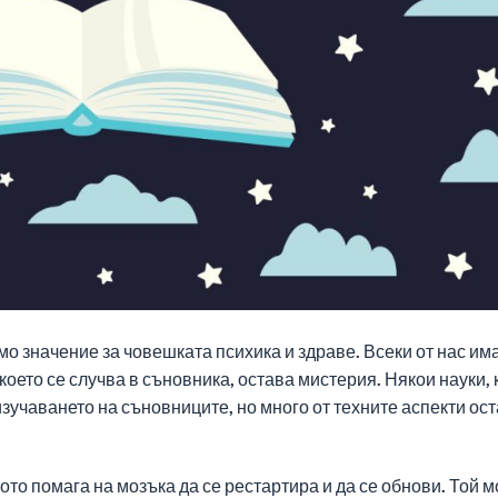
о значение за човешката психика и здраве. Всеки от нас им
 което се случва в съновника, остава мистерия. Някои науки, 
изучаването на съновниците, но много от техните аспекти ос
то помага на мозъка да се рестартира и да се обнови. Той 