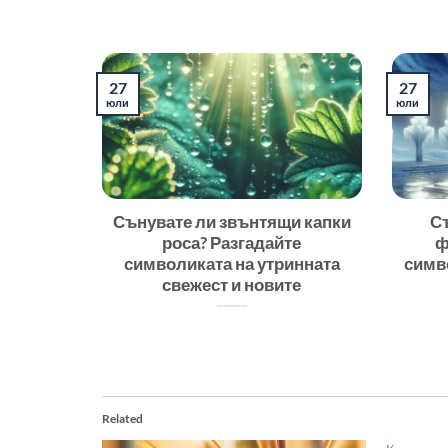
27
27
юли
юли
Сънувате ли звънтящи капки
С
роса? Разгадайте
ф
символиката на утринната
симв
свежест и новите
Related