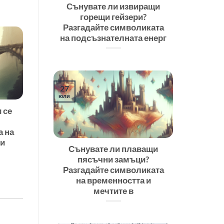
Сънувате ли извиращи
горещи гейзери?
Разгадайте символиката
на подсъзнателната енерг
27
юли
 се
а на
 и
Сънувате ли плаващи
пясъчни замъци?
Разгадайте символиката
на временността и
мечтите в