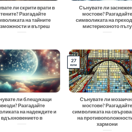
вате ли скрити врати в
Сънувате ли заснеже
стените? Разгадайте
мостове? Разгадайт
мволиката на тайните
символиката на преход
зможности и вътреш
мистериозното пъту
27
юли
нувате ли блещукащи
Сънувате ли мозаичн
звезди? Разгадайте
мостове? Разгадайт
оликата на надеждите и
символиката на свързва
вдъхновението в
на противоположности
хармони