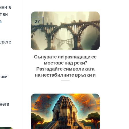
мните
т ви
а
27
юли
ерете
Сънувате ли разпадащи се
мостове над реки?
Разгадайте символиката
на нестабилните връзки и
учки
27
гнете
юли