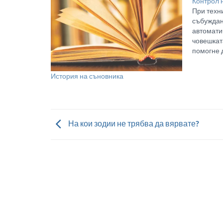
Контрол 
При техни
събуждан
автомати
човешката
помогне 
физическ
по-късно 
История на съновника
ваме друг
прилагам
измерени
във физи
измерен
На кои зодии не трябва да вярвате?