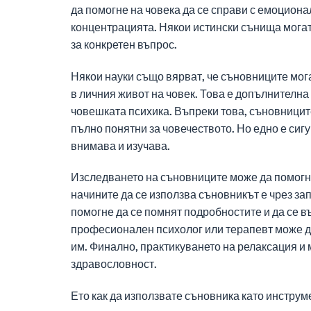
да помогне на човека да се справи с емоциона
концентрацията. Някои истински сънища могат
за конкретен въпрос.
Някои науки също вярват, че съновниците мог
в личния живот на човек. Това е допълнителна 
човешката психика. Въпреки това, съновниците
пълно понятни за човечеството. Но едно е сиг
внимава и изучава.
Изследването на съновниците може да помогне
начините да се използва съновникът е чрез з
помогне да се помнят подробностите и да се в
професионален психолог или терапевт може да
им. Финално, практикуването на релаксация и
здравословност.
Ето как да използвате съновника като инструм