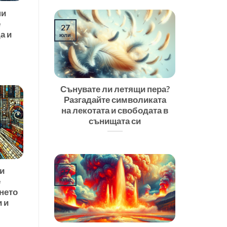
ни
е
27
а и
юли
Сънувате ли летящи пера?
Разгадайте символиката
на лекотата и свободата в
сънищата си
и
27
юли
е
нето
 и