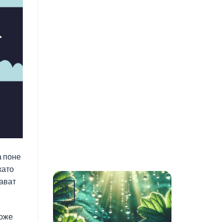
а поне
като
тават
27
юли
може