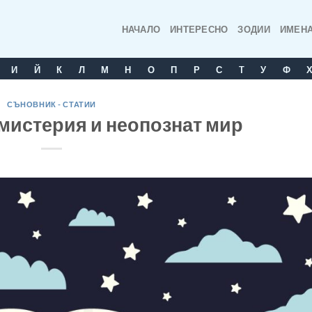
НАЧАЛО
ИНТЕРЕСНО
ЗОДИИ
ИМЕН
И
Й
К
Л
М
Н
О
П
Р
С
T
У
Ф
СЪНОВНИК - СТАТИИ
мистерия и неопознат мир