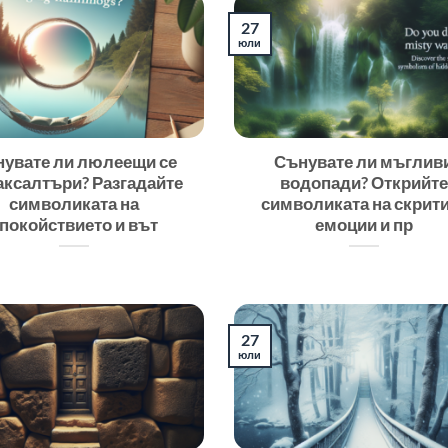
27
юли
увате ли люлеещи се
Сънувате ли мъглив
аксалтъри? Разгадайте
водопади? Открийте
символиката на
символиката на скрит
покойствието и вът
емоции и пр
27
юли