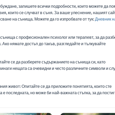
буждане, запишете всички подробности, които можете да по
вия, които се случват в съня. За ваше улеснение, нашият сай
сване на сънища. Можете да го изпробвате от тук:
Дневник н
сънища с професионален психолог или терапевт, за да разб
. Ако нямате достъп до такъв, разгледайте и тълкувайте
айте се да разберете съдържанието на сънища си, като
инаги нещата са очевидни и често различните символи и сл
ния живот: Опитайте се да приложите понятията, които сте
а е последната, но може би най-важната стъпка, за да пости