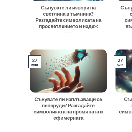
Сънувате ли извори на
Съну
светлина в тъмнина?
Разгадайте символиката на
си
просветлението и надеж
въ
27
27
юли
юли
Сънувате ли изплъзващи се
Съ
пеперуди? Разгадайте
символиката на промяната и
симв
ефимерната