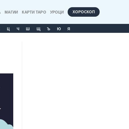
ХОРОСКОП
А
МАГИИ
КАРТИ ТАРО
УРОЦИ
Х
Ц
Ч
Ш
Щ
Ъ
Ю
Я