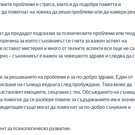
лните проблеми и стреса, както и да подобри паметта и
 да помогнат на човека да реши проблеми или да намери р
ат да предадат подсказки за психическите проблеми или тен
причина за която съновникът се счита за важен аспект на
 остават мистерия и много от техните аспекти все още не са
урно – съновникът е важен за човешкото здраве и следва да 
 за решаването на проблеми и за по-добро здраве. Един от
аписване на сънища веднага след пробуждане. Това може да
ъзстановят емоциите, свързани с тях. Обсъждането на сънищ
 помогне да се разбере повече за съдържанието им и значе
 медитация също могат да помогнат за по-добро сънуване и
ент за психологическо развитие: