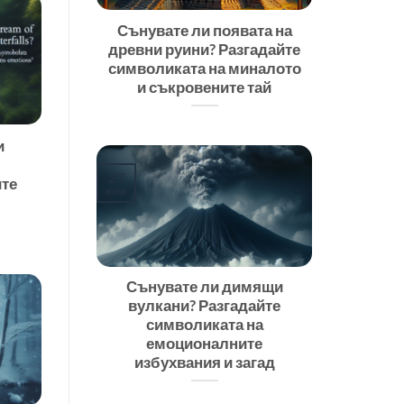
Сънувате ли появата на
древни руини? Разгадайте
символиката на миналото
и съкровените тай
и
27
ите
юли
Сънувате ли димящи
вулкани? Разгадайте
символиката на
емоционалните
избухвания и загад