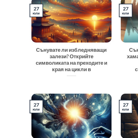
27
27
юли
юли
Сънувате ли избледняващи
Сън
залези? Открийте
хам
символиката на преходите и
края на цикли в
с
27
27
юли
юли