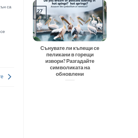
сън са
27
юли
 се
ато
Сънувате ли къпещи се
якога
пеликани в горещи
н
извори? Разгадайте
символиката на
обновлени
те