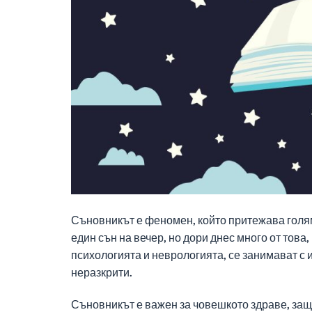
Съновникът е феномен, който притежава голям
един сън на вечер, но дори днес много от това,
психологията и неврологията, се занимават с 
неразкрити.
Съновникът е важен за човешкото здраве, защо