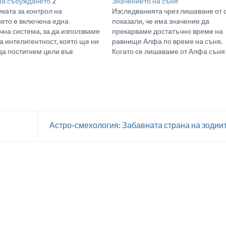
на събуждането 2
Значението на съня
ката за контрол на
Изследванията чрез лишаване от 
ето е включена една
показали, че има значение да
чна система, за да използваме
прекарваме достатъчно време на
 интелигент­ност, която ще ни
равнище Алфа по време на съня.
да постигнем цели във
Когато се лишаваме от Алфа съня
ото измерение. Ще разгърнем
появяват сериозни последствия к
това значение, когато науча­
лесна раздразнимост, загуба на
и техники, които ще
способността да научаваме, а пон
е в духовното (субективното)
и леки халюцинации. Може би еди
е, за да постигнем резултати
барбитурат, който се…
ческото (обективно)
ие.…
Астро-смехология: Забавната страна на зодии