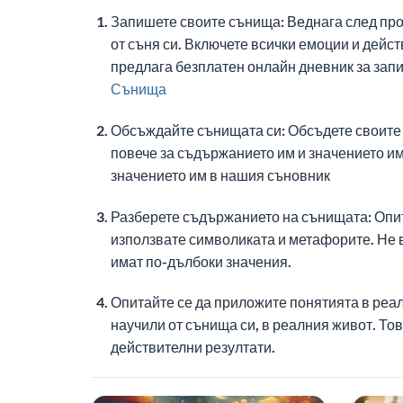
Запишете своите сънища: Веднага след про
от съня си. Включете всички емоции и дейст
предлага безплатен онлайн дневник за запи
Сънища
Обсъждайте сънищата си: Обсъдете своите 
повече за съдържанието им и значението им
значението им в нашия съновник
Разберете съдържанието на сънищата: Опит
използвате символиката и метафорите. Не в
имат по-дълбоки значения.
Опитайте се да приложите понятията в реал
научили от сънища си, в реалния живот. Тов
действителни резултати.