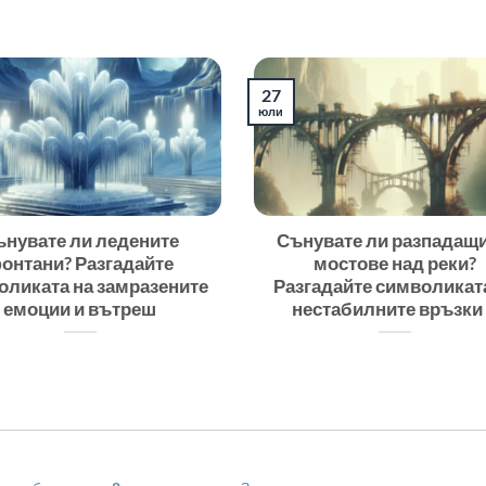
27
юли
ънувате ли ледените
Сънувате ли разпадащи
онтани? Разгадайте
мостове над реки?
оликата на замразените
Разгадайте символикат
емоции и вътреш
нестабилните връзки