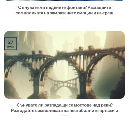
Сънувате ли ледените фонтани? Разгадайте
символиката на замразените емоции и вътреш
27
юли
Сънувате ли разпадащи се мостове над реки?
Разгадайте символиката на нестабилните връзки и