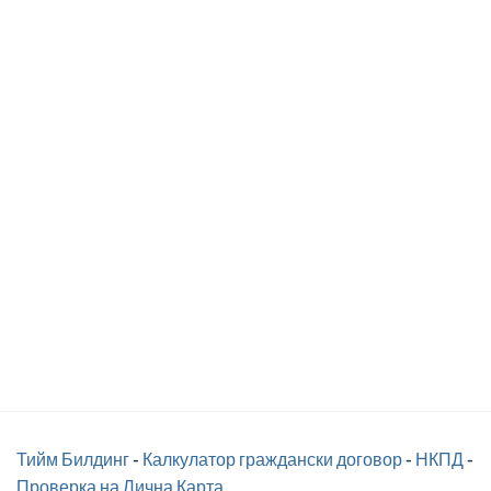
Тийм Билдинг
-
Калкулатор граждански договор
-
НКПД
-
Проверка на Лична Карта