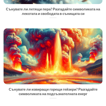
Сънувате ли летящи пера? Разгадайте символиката на
лекотата и свободата в сънищата си
27
юли
Сънувате ли извиращи горещи гейзери? Разгадайте
символиката на подсъзнателната енерг