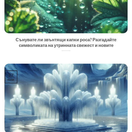
Сънувате ли звънтящи капки роса? Разгадайте
символиката на утринната свежест и новите
27
юли