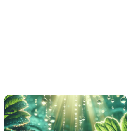
27
юли