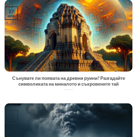
27
юли
Сънувате ли появата на древни руини? Разгадайте
символиката на миналото и съкровените тай
27
юли