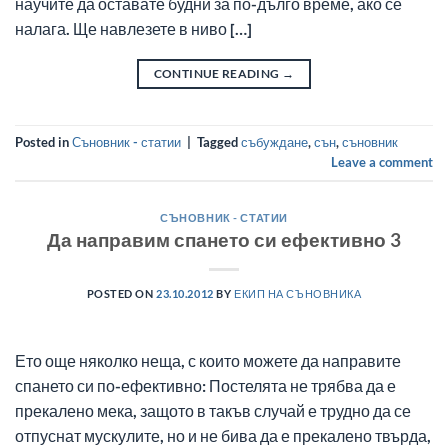
научите да оставате будни за по-дълго време, ако се
налага. Ще навлезете в ниво […]
CONTINUE READING
→
Posted in
Съновник - статии
|
Tagged
събуждане
,
сън
,
съновник
Leave a comment
СЪНОВНИК - СТАТИИ
Да направим спането си ефективно 3
POSTED ON
23.10.2012
BY
ЕКИП НА СЪНОВНИКА
Ето още няколко неща, с които можете да направите
спането си по-ефективно: Постелята не трябва да е
прекалено мека, защото в такъв случай е трудно да се
отпуснат мускулите, но и не бива да е прекалено твърда,