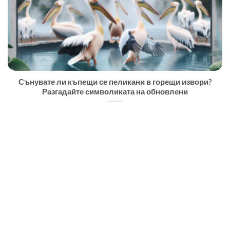
Сънувате ли къпещи се пеликани в горещи извори?
Разгадайте символиката на обновлени