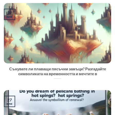
27
юли
Сънувате ли плаващи пясъчни замъци? Разгадайте
символиката на временността и мечтите в
27
юли