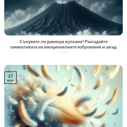
Сънувате ли димящи вулкани? Разгадайте
символиката на емоционалните избухвания и загад
27
юли