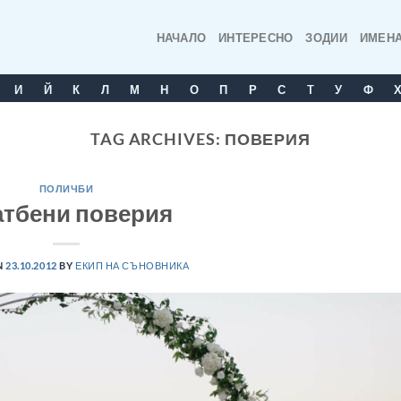
НАЧАЛО
ИНТЕРЕСНО
ЗОДИИ
ИМЕН
И
Й
К
Л
М
Н
О
П
Р
С
T
У
Ф
TAG ARCHIVES:
ПОВЕРИЯ
ПОЛИЧБИ
тбени поверия
N
23.10.2012
BY
ЕКИП НА СЪНОВНИКА