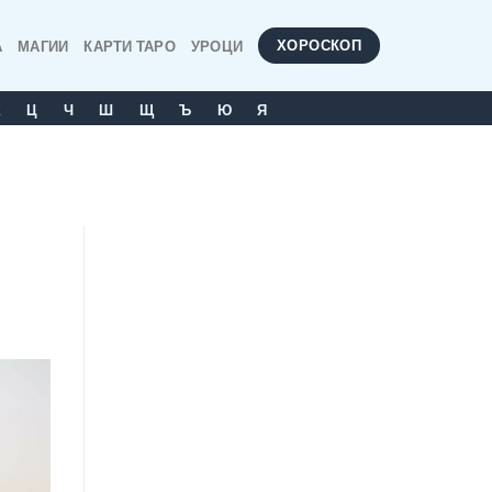
ХОРОСКОП
А
МАГИИ
КАРТИ ТАРО
УРОЦИ
Х
Ц
Ч
Ш
Щ
Ъ
Ю
Я