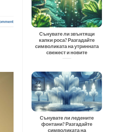
юли
comment
Сънувате ли звънтящи
капки роса? Разгадайте
символиката на утринната
свежест и новите
27
юли
Сънувате ли ледените
фонтани? Разгадайте
символиката на