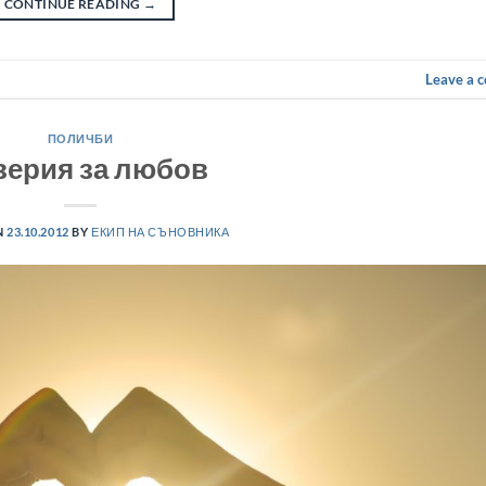
CONTINUE READING
→
Leave a 
ПОЛИЧБИ
верия за любов
N
23.10.2012
BY
ЕКИП НА СЪНОВНИКА