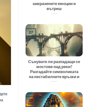
замразените емоции и
вътреш
27
юли
Сънувате ли разпадащи се
мостове над реки?
Разгадайте символиката
на нестабилните връзки и
дете
на
27
юли