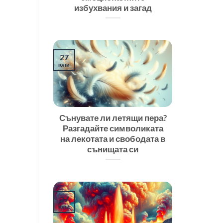
избухвания и загад
27
юли
Сънувате ли летящи пера?
Разгадайте символиката
на лекотата и свободата в
сънищата си
27
юли