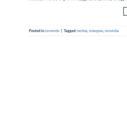
Posted in
поличби
|
Tagged
любов
,
поверия
,
поличби