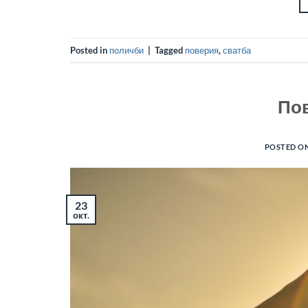
Posted in
поличби
|
Tagged
поверия
,
сватба
По
POSTED O
23
окт.