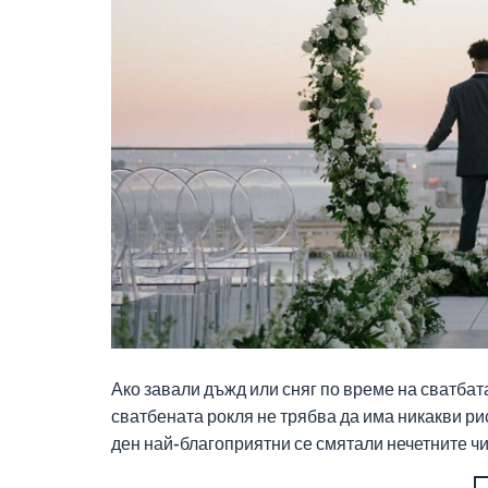
Ако завали дъжд или сняг по време на сватбат
сватбената рокля не трябва да има никакви рис
ден най-благоприятни се смятали нечетните числ