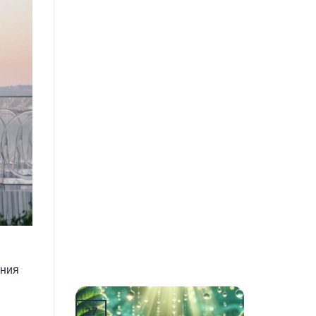
ения
27