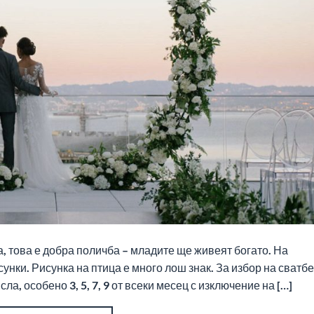
а, това е добра поличба – младите ще живеят богато. На
унки. Рисунка на птица е много лош знак. За избор на сватб
а, особено 3, 5, 7, 9 от всеки месец с изключение на […]