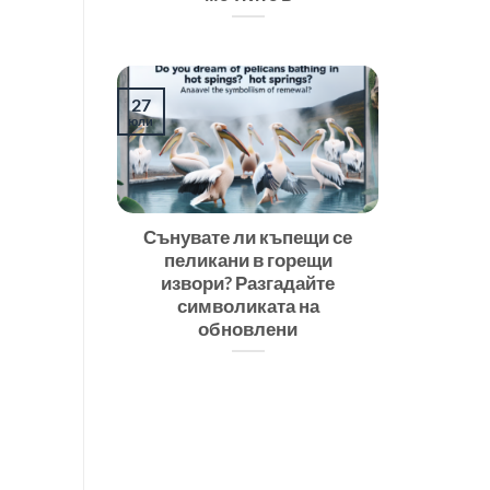
27
юли
Сънувате ли къпещи се
пеликани в горещи
извори? Разгадайте
символиката на
обновлени