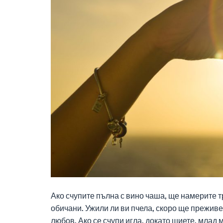
Ако счупите пълна с вино чаша, ще намерите т
обичани. Ужили ли ви пчела, скоро ще преживе
любов. Ако се счупи игла, докато шиете, млад 