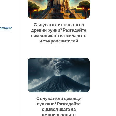
Сънувате ли появата на
comment
древни руини? Разгадайте
символиката на миналото
и съкровените тай
27
юли
Сънувате ли димящи
вулкани? Разгадайте
символиката на
емоционалните