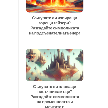
Сънувате ли извиращи
горещи гейзери?
Разгадайте символиката
на подсъзнателната енерг
27
юли
Сънувате ли плаващи
пясъчни замъци?
Разгадайте символиката
на временността и
мечтите в