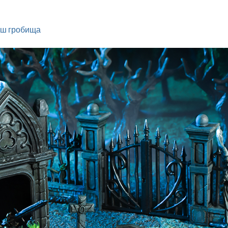
аш гробища