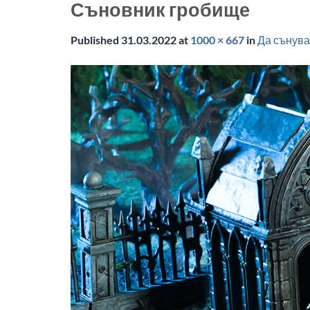
Съновник гробище
Published
31.03.2022
at
1000 × 667
in
Да сънув