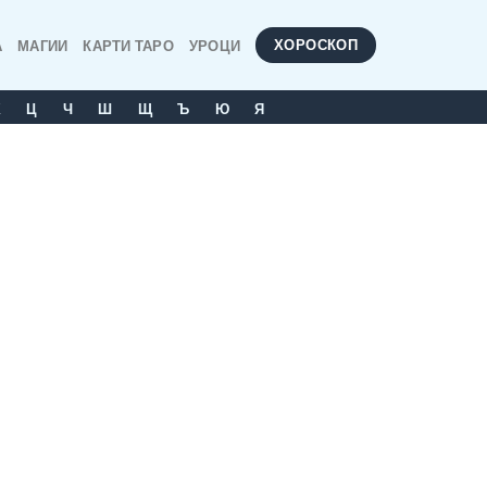
ХОРОСКОП
А
МАГИИ
КАРТИ ТАРО
УРОЦИ
Х
Ц
Ч
Ш
Щ
Ъ
Ю
Я