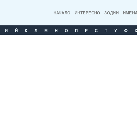
НАЧАЛО
ИНТЕРЕСНО
ЗОДИИ
ИМЕН
И
Й
К
Л
М
Н
О
П
Р
С
T
У
Ф