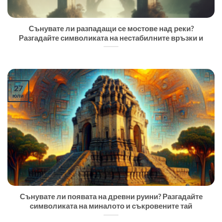
Сънувате ли разпадащи се мостове над реки?
Разгадайте символиката на нестабилните връзки и
27
юли
Сънувате ли появата на древни руини? Разгадайте
символиката на миналото и съкровените тай