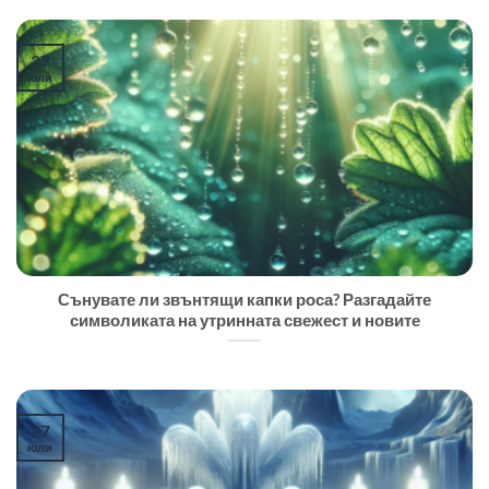
27
юли
Сънувате ли звънтящи капки роса? Разгадайте
символиката на утринната свежест и новите
27
юли