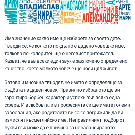
Има значение какво име ще изберете за своето дете.
Твърди се, че колкото по-дълго е дадено човешко име,
толкова по-колоритен ще е неговият притежател.
Казват, че във всеки един звук е заключено определено
качество, което малкото човече ще носи цял живот.
Затова и мнозина твърдят, че името е определящо за
съдбата на даден човек. Правилно избраното ще ви
гарантира борбен характер и успехи във всяка една
сфера. И в любовта, и в професията си ще имате големи
завоевания, ако родителите ви са се погрижили да ви
измислят късметлийско име. Неправилният подбор от
букви пък може да е причина за небалансираното
поведение на някои хора, а също и за непрестанните