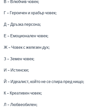
В – Влюбчив човек;
Г – Героичен и храбър човек;
Д – Дръзка персона;
Е – Емоционален човек;
Ж – Човек с железен дух;
З – Земен човек;
И – Истински;
Й – Идеалист, който не се спира пред нищо;
К – Креативен човек;
Л – Любвеобилен;