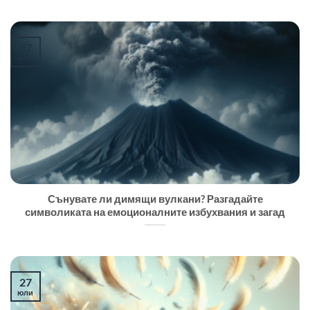
27
юли
Сънувате ли димящи вулкани? Разгадайте
символиката на емоционалните избухвания и загад
27
юли