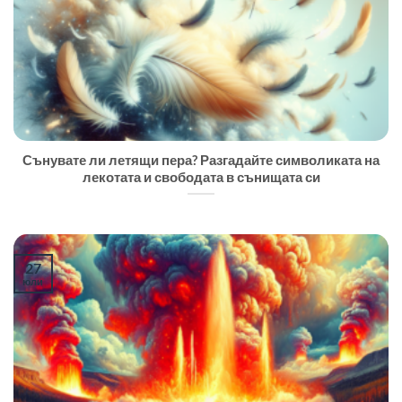
Сънувате ли летящи пера? Разгадайте символиката на
лекотата и свободата в сънищата си
27
юли