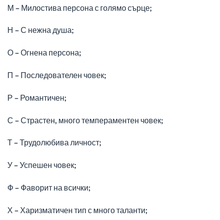
М – Милостива персона с голямо сърце;
Н – С нежна душа;
О – Огнена персона;
П – Последователен човек;
Р – Романтичен;
С – Страстен, много темпераментен човек;
Т – Трудолюбива личност;
У – Успешен човек;
Ф – Фаворит на всички;
Х – Харизматичен тип с много таланти;