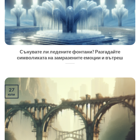
Сънувате ли ледените фонтани? Разгадайте
символиката на замразените емоции и вътреш
27
юли