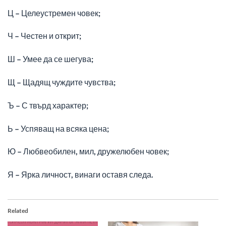
Ц – Целеустремен човек;
Ч – Честен и открит;
Ш – Умее да се шегува;
Щ – Щадящ чуждите чувства;
Ъ – С твърд характер;
Ь – Успяващ на всяка цена;
Ю – Любвеобилен, мил, дружелюбен човек;
Я – Ярка личност, винаги оставя следа.
Related