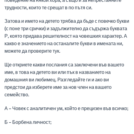
трудности, които те срещат в по пътя си.
Затова и името на детето трябва да бъде с повечко букви
(с поне три срички) и задължително да съдържа буквата
Р, която придава решителност на човешкия характер. А
какво е значението на останалите букви в имената ни,
можете да проверите тук.
Ще откриете какви послания са заключени във вашето
име, в това на детето ви или пък в названието на
домашния ви любимец. Разгледайте ги и ако ви
предстои да изберете име за нов член на вашето
семейство.
А – Човек с аналитичен ум, който е прецизен във всичко;
Б – Борбена личност;