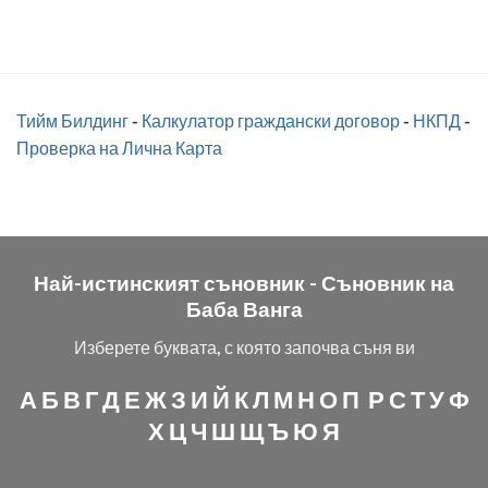
Тийм Билдинг
-
Калкулатор граждански договор
-
НКПД
-
Проверка на Лична Карта
Най-истинският съновник -
Съновник на
Баба Ванга
Изберете буквата, с която започва съня ви
А
Б
В
Г
Д
Е
Ж
З
И
Й
К
Л
М
Н
О
П
Р
С
Т
У
Ф
Х
Ц
Ч
Ш
Щ
Ъ
Ю
Я