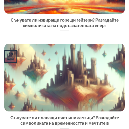
Сънувате ли извиращи горещи гейзери? Разгадайте
символиката на подсъзнателната енерг
27
юли
Сънувате ли плаващи пясъчни замъци? Разгадайте
символиката на временността и мечтите в