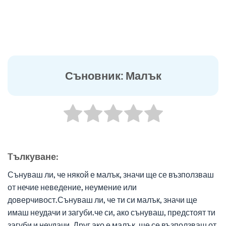
Съновник: Малък
Tълкуване:
Сънуваш ли, че някой е малък, значи ще се възползваш
от нечие неведение, неумение или
доверчивост.Сънуваш ли, че ти си малък, значи ще
имаш неудачи и загуби.че си, ако сънуваш, предстоят ти
загуби и неудачи. Друг ако е малък, ще се възползваш от