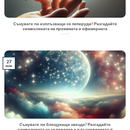
Сънувате ли изплъзващи се пеперуди? Разгадайте
символиката на промяната и ефимерната
27
юли
Сънувате ли блещукащи звезди? Разгадайте
символиката на надеждите и вдъхновението в