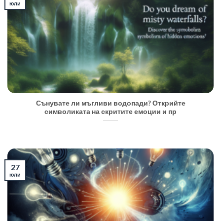
юли
Сънувате ли мъгливи водопади? Открийте
символиката на скритите емоции и пр
27
юли