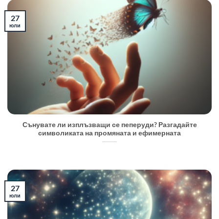
27
юли
Сънувате ли изплъзващи се пеперуди? Разгадайте
символиката на промяната и ефимерната
27
юли