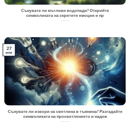
Сънувате ли мъгливи водопади? Открийте
символиката на скритите емоции и пр
27
юли
Сънувате ли извори на светлина в тъмнина? Разгадайте
символиката на просветлението и надеж