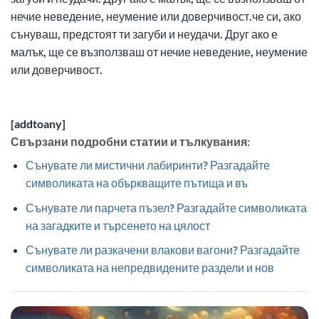
нечие неведение, неумение или доверчивост.че си, ако
сънуваш, предстоят ти загуби и неудачи. Друг ако е
малък, ще се възползваш от нечие неведение, неумение
или доверчивост.
[addtoany]
Свързани подробни статии и тълкувания:
Сънувате ли мистични лабиринти? Разгадайте
символиката на объркващите пътища и въ
Сънувате ли парчета пъзел? Разгадайте символиката
на загадките и търсенето на цялост
Сънувате ли разкачени влакови вагони? Разгадайте
символиката на непредвидените раздели и нов