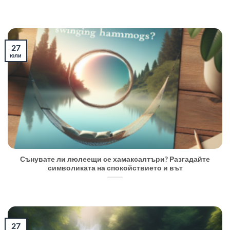
27
юли
Сънувате ли люлеещи се хамаксалтъри? Разгадайте
символиката на спокойствието и вът
27