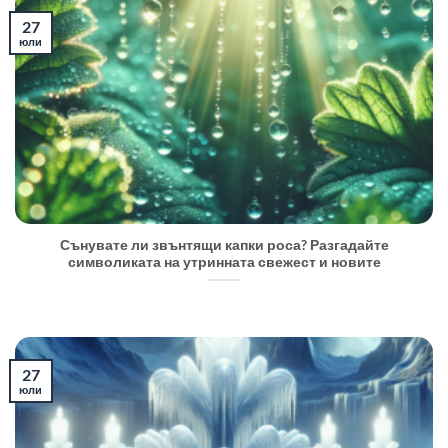
27
юли
Сънувате ли звънтящи капки роса? Разгадайте
символиката на утринната свежест и новите
27
юли