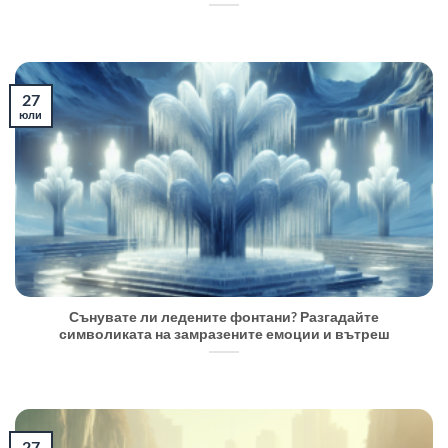
27
юли
Сънувате ли ледените фонтани? Разгадайте
символиката на замразените емоции и вътреш
27