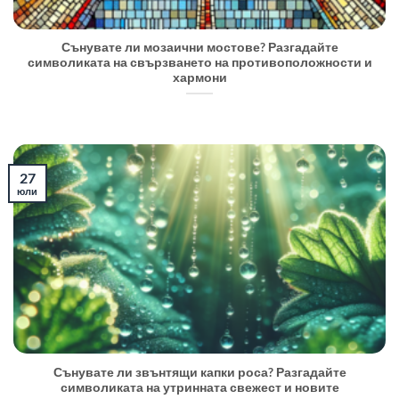
Сънувате ли мозаични мостове? Разгадайте
символиката на свързването на противоположности и
хармони
27
юли
Сънувате ли звънтящи капки роса? Разгадайте
символиката на утринната свежест и новите