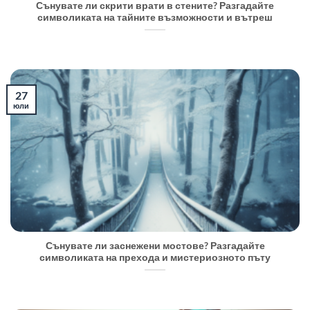
Сънувате ли скрити врати в стените? Разгадайте
символиката на тайните възможности и вътреш
27
юли
Сънувате ли заснежени мостове? Разгадайте
символиката на прехода и мистериозното пъту