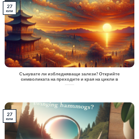
27
юли
Сънувате ли избледняващи залези? Открийте
символиката на преходите и края на цикли в
27
юли