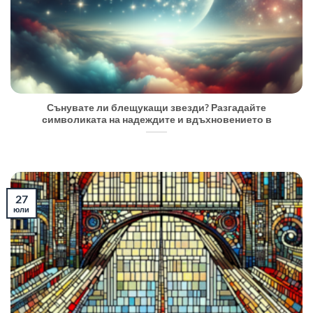
Сънувате ли блещукащи звезди? Разгадайте
символиката на надеждите и вдъхновението в
27
юли