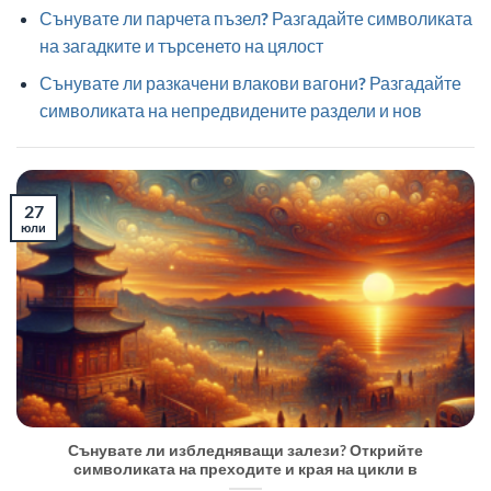
Сънувате ли парчета пъзел? Разгадайте символиката
на загадките и търсенето на цялост
Сънувате ли разкачени влакови вагони? Разгадайте
символиката на непредвидените раздели и нов
27
юли
Сънувате ли избледняващи залези? Открийте
символиката на преходите и края на цикли в