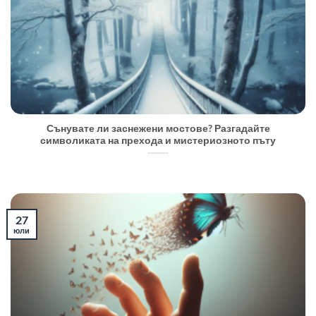
Сънувате ли заснежени мостове? Разгадайте
символиката на прехода и мистериозното пъту
27
юли