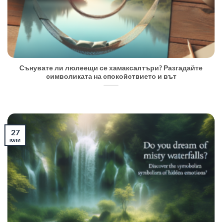
Сънувате ли люлеещи се хамаксалтъри? Разгадайте
символиката на спокойствието и вът
27
юли