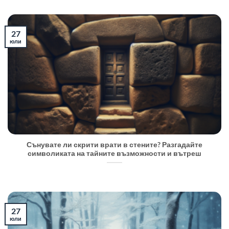
27
юли
Сънувате ли скрити врати в стените? Разгадайте
символиката на тайните възможности и вътреш
27
юли